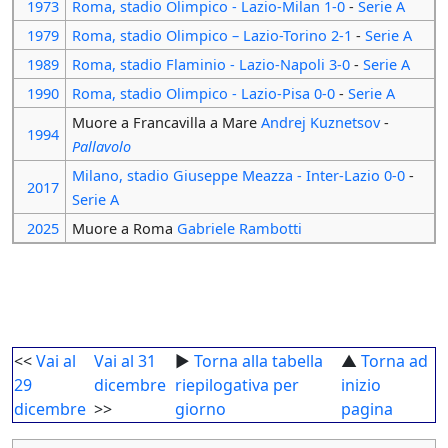
1973
Roma, stadio Olimpico - Lazio-Milan 1-0
-
Serie A
1979
Roma, stadio Olimpico – Lazio-Torino 2-1
-
Serie A
1989
Roma, stadio Flaminio - Lazio-Napoli 3-0
-
Serie A
1990
Roma, stadio Olimpico - Lazio-Pisa 0-0
-
Serie A
Muore a Francavilla a Mare
Andrej Kuznetsov
-
1994
Pallavolo
Milano, stadio Giuseppe Meazza - Inter-Lazio 0-0
-
2017
Serie A
2025
Muore a Roma
Gabriele Rambotti
<<
Vai al
Vai al 31
►
Torna alla tabella
▲
Torna ad
29
dicembre
riepilogativa per
inizio
dicembre
>>
giorno
pagina