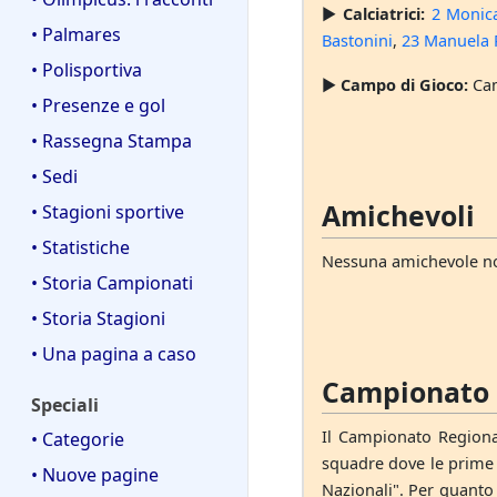
►
Calciatrici:
2 Monica
• Palmares
Bastonini
,
23 Manuela 
• Polisportiva
►
Campo di Gioco:
Cam
• Presenze e gol
• Rassegna Stampa
• Sedi
Amichevoli
• Stagioni sportive
• Statistiche
Nessuna amichevole no
• Storia Campionati
• Storia Stagioni
• Una pagina a caso
Campionato R
Speciali
Il Campionato Regiona
• Categorie
squadre dove le prime c
• Nuove pagine
Nazionali". Per quanto 