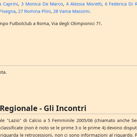
 Caprini
,
3 Monica De Marco
,
4 Alessia Moretti
,
6 Federica Di 
Pisegna
,
27 Romina Plini
,
28 Vania Massimi
.
po Futbolclub a Roma, Via degli Olimpionici 71.
ta.
egionale - Gli Incontri
le "Lazio" di Calcio a 5 Femminile 2005/06 (chiamato anche S
lassificate (non è noto se le prime 3 o le prime 4) devono disputa
riguarda le retrocessioni, non ci sono informazioni al riguardo. Pu