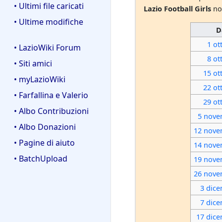
• Ultimi file caricati
Lazio Football Girls
no
• Ultime modifiche
D
1 ot
• LazioWiki Forum
8 ot
• Siti amici
15 ot
• myLazioWiki
22 ot
• Farfallina e Valerio
29 ot
• Albo Contribuzioni
5 nov
• Albo Donazioni
12 nov
• Pagine di aiuto
14 nov
• BatchUpload
19 nov
26 nov
3 dic
7 dic
17 dic