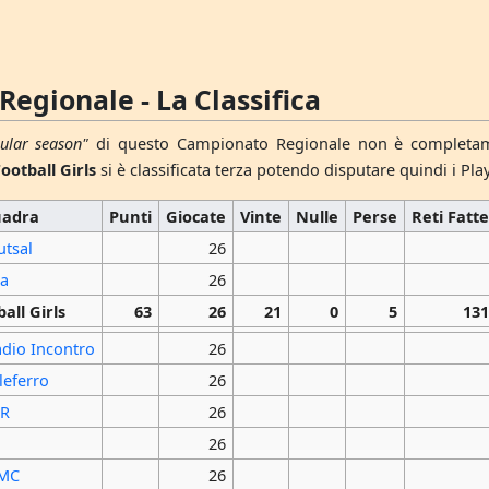
egionale - La Classifica
ular season"
di questo Campionato Regionale non è completamen
ootball Girls
si è classificata terza potendo disputare quindi i Play
uadra
Punti
Giocate
Vinte
Nulle
Perse
Reti Fatt
utsal
26
ma
26
all Girls
63
26
21
0
5
13
adio Incontro
26
leferro
26
IR
26
26
 MC
26