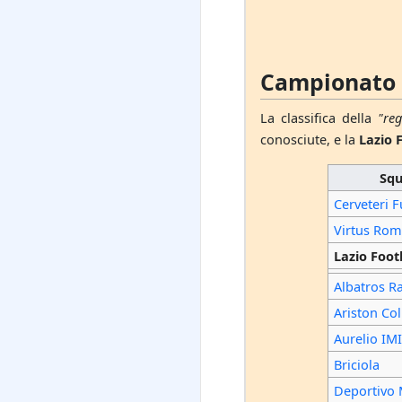
Campionato R
La classifica della
"reg
conosciute, e la
Lazio F
Sq
Cerveteri F
Virtus Ro
Lazio Footb
Albatros R
Ariston Col
Aurelio IM
Briciola
Deportivo