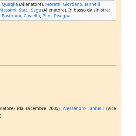
:
Quaglia
(Allenatore),
Moretti
,
Giordano
,
Iannelli
Massimi
,
Stazi
,
Sega
(Allenatore). In basso da sinistra:
,
Bastonini
,
Coviello
,
Plini
,
Pisegna
.
enatore) (da Dicembre 2005),
Alessandro Iannelli
(Vice
).