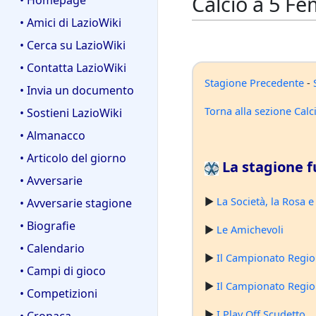
Calcio a 5 Fe
• Homepage
• Amici di LazioWiki
• Cerca su LazioWiki
• Contatta LazioWiki
Stagione Precedente
-
• Invia un documento
Torna alla sezione Cal
• Sostieni LazioWiki
• Almanacco
• Articolo del giorno
La stagione f
• Avversarie
►
La Società, la Rosa e 
• Avversarie stagione
• Biografie
►
Le Amichevoli
• Calendario
►
Il Campionato Region
• Campi di gioco
►
Il Campionato Region
• Competizioni
►
I Play Off Scudetto
• Cronaca