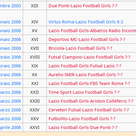
embre
2005
XIII
Due Ponti-Lazio Football Girls ?-?
nnaio
2006
XIV
Virtus Roma-Lazio Football Girls 6-2
nnaio
2006
XV
Lazio Football Girls-Albatros Radio Incontr
nnaio
2006
XVI
Deportivo MC-Lazio Football Girls ?-?
nnaio
2006
XVII
Briciola-Lazio Football Girls ?-?
braio
2006
XVIII
Futsal Ciampino-Lazio Football Girls ?-?
braio
2006
XIX
Lazio Football Girls-Futsal Lazio ?-?
braio
2006
XX
Aurelio IMIR-Lazio Football Girls ?-?
braio
2006
XXI
Lazio Football Girls-FB5 Team Rome ?-?
marzo
2006
XXII
Time Sport-Lazio Football Girls ?-?
marzo
2006
XXIII
Lazio Football Girls-Ariston Colleferro ?-?
marzo
2006
XXIV
Cerveteri Futsal-Lazio Football Girls ?-?
marzo
2006
XXV
Futbolito-Lazio Football Girls ?-?
aprile
2006
XXVI
Lazio Football Girls-Due Ponti ?-?