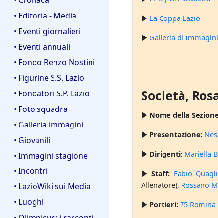
• Editoria - Media
►
La Coppa Lazio
• Eventi giornalieri
►
Galleria di Immagini
• Eventi annuali
• Fondo Renzo Nostini
• Figurine S.S. Lazio
Società, Rosa
• Fondatori S.P. Lazio
• Foto squadra
►
Nome della Sezione
• Galleria immagini
►
Presentazione:
Nes
• Giovanili
►
Dirigenti:
Mariella 
• Immagini stagione
• Incontri
►
Staff:
Fabio Quagli
Allenatore),
Rossano M
• LazioWiki sui Media
• Luoghi
►
Portieri:
75 Romina 
• Olimpicus: i racconti