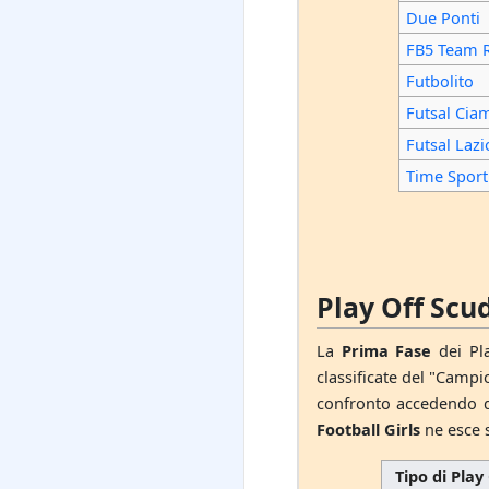
Due Ponti
FB5 Team
Futbolito
Futsal Cia
Futsal Lazi
Time Sport
Play Off Scu
La
Prima Fase
dei Pla
classificate del "Camp
confronto accedendo qu
Football Girls
ne esce s
Tipo di Play