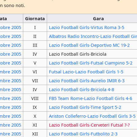
n sono noti.
ata
Giornata
Gara
tobre
2005
I
Lazio Football Girls-Virtus Roma 3-5
tobre
2005
II
Albatros Radio Incontro-Lazio Football Gir
tobre
2005
III
Lazio Football Girls-Deportivo MC 19-2
tobre
2005
IV
Lazio Football Girls-Briciola
tobre
2005
V
Lazio Football Girls-Futsal Ciampino 5-2
embre
2005
VI
Futsal Lazio-Lazio Football Girls 1-5
embre
2005
VII
Lazio Football Girls-Aurelio IMIR 6-3
embre
2005
IV
Lazio Football Girls-Briciola 4-8
embre
2005
VIII
FB5 Team Rome-Lazio Football Girls 4-6
embre
2005
IX
Lazio Football Girls-Time Sport 5-2
embre
2005
X
Ariston Colleferro-Lazio Football Girls 3-5
embre
2005
XI
Lazio Football Girls-Cerveteri Futsal ?-?
embre
2005
XII
Lazio Football Girls-Futbolito 2-3