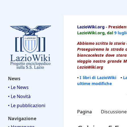
LazioWiki
LazioWiki.org
-
President
LazioWiki.org, dal
9 lugl
Abbiamo scritto la storia 
Proseguiremo la strada d
biancoceleste dove starai
viaggio nostro grande Ma
LazioWiki.org
•
I libri di LazioWiki
•
L
News
ultime modifiche
• Le News
• Le Novità
• Le pubblicazioni
Pagina
Discussione
Navigazione