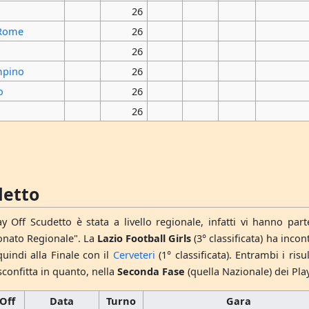
26
 Rome
26
26
mpino
26
o
26
26
detto
y Off Scudetto è stata a livello regionale, infatti vi hanno pa
ionato Regionale". La
Lazio Football Girls
(3° classificata) ha incon
indi alla Finale con il
Cerveteri
(1° classificata). Entrambi i ris
confitta in quanto, nella
Seconda Fase
(quella Nazionale) dei Pla
 Off
Data
Turno
Gara