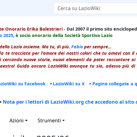
e Onorario Erika Balestrieri
- Dal 2007 il primo sito enciclopedi
io
2025
, è socio onorario della Società Sportiva Lazio
della Lazio insieme. Ma tu, di più.
Fabio
per sempre...
a te tracciata per l'amore dei nostri colori che tu amavi con i
 cercando nuove storie, nuovi elementi da poter raccontare ai le
estro! Guida ancora LazioWiki ovunque tu sia, adesso più di p
azioWiki su Facebook
•
LazioWiki su X
•
Pagine collegate a 
•
Nota per i lettori di LazioWiki.org che accedono al sito 
Azioni
Strumenti