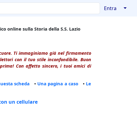
↓
Entra
co online sulla Storia della S.S. Lazio
l cuore. Ti immaginiamo già nel firmamento
ttori con il tuo stile inconfondibile. Buon
rima! Con affetto sincero, i tuoi amici di
questa scheda
•
Una pagina a caso
•
Le
con un cellulare