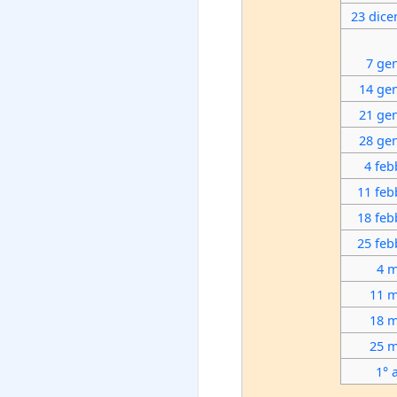
23 dic
7 ge
14 ge
21 ge
28 ge
4 feb
11 feb
18 feb
25 feb
4 
11 
18 
25 
1° 