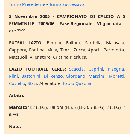
Turno Precedente
-
Turno Successivo
5 Novembre 2005 - CAMPIONATO DI CALCIO A 5
FEMMINILE - 2005/06 – Fase Regionale - VI giornata
–
ore ??:??
FUTSAL LAZIO:
Bernini, Falloni, Sardella, Malavasi,
Capponi, Fontina, Milia, Tanzi, Zucca, Aporti, Bartolotta,
Mazzuoli. Allenatore: Cristina Pierluca.
LAZIO FOOTBALL GIRLS:
Scaccia
,
Caprini
,
Pisegna
,
Plini
,
Bastonini
,
Di Renzo
,
Giordano
,
Massimi
,
Moretti
,
Coviello
,
Stazi
. Allenatore:
Fabio Quaglia
.
Arbitri:
Marcatori:
? (LFG), Falloni (FL), ? (LFG), ? (LFG), ? (LFG), ?
(LFG).
Note: