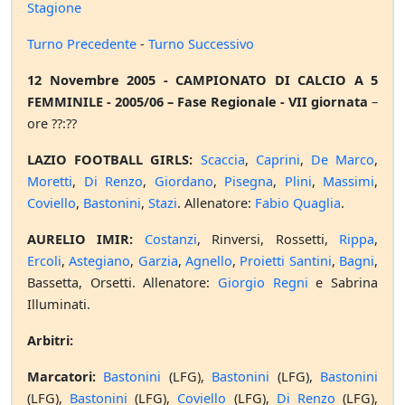
Stagione
Turno Precedente
-
Turno Successivo
12 Novembre 2005 - CAMPIONATO DI CALCIO A 5
FEMMINILE - 2005/06 – Fase Regionale - VII giornata
–
ore ??:??
LAZIO FOOTBALL GIRLS:
Scaccia
,
Caprini
,
De Marco
,
Moretti
,
Di Renzo
,
Giordano
,
Pisegna
,
Plini
,
Massimi
,
Coviello
,
Bastonini
,
Stazi
. Allenatore:
Fabio Quaglia
.
AURELIO IMIR:
Costanzi
, Rinversi, Rossetti,
Rippa
,
Ercoli
,
Astegiano
,
Garzia
,
Agnello
,
Proietti Santini
,
Bagni
,
Bassetta, Orsetti. Allenatore:
Giorgio Regni
e Sabrina
Illuminati.
Arbitri:
Marcatori:
Bastonini
(LFG),
Bastonini
(LFG),
Bastonini
(LFG),
Bastonini
(LFG),
Coviello
(LFG),
Di Renzo
(LFG),