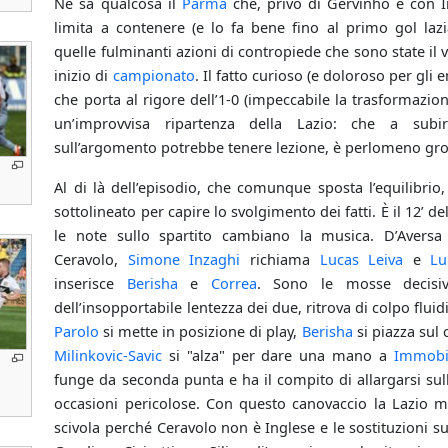
Ne sa qualcosa il
Parma
che, privo di Gervinho e con I
limita a contenere (e lo fa bene fino al primo gol lazi
quelle fulminanti azioni di contropiede che sono state il 
inizio di
campionato
. Il fatto curioso (e doloroso per gli
che porta al rigore dell’1-0 (impeccabile la trasformazio
un’improvvisa ripartenza della Lazio: che a sub
sull’argomento potrebbe tenere lezione, è perlomeno gro
Al di là dell’episodio, che comunque sposta l’equilibri
sottolineato per capire lo svolgimento dei fatti. È il 12’
le note sullo spartito cambiano la musica. D’Aversa 
Ceravolo,
Simone Inzaghi
richiama
Lucas Leiva
e
Lu
inserisce
Berisha
e
Correa
. Sono le mosse decisive
dell’insopportabile lentezza dei due, ritrova di colpo fluid
Parolo
si mette in posizione di play,
Berisha
si piazza sul 
Milinkovic-Savic
si "alza" per dare una mano a
Immobi
funge da seconda punta e ha il compito di allargarsi sulla
occasioni pericolose. Con questo canovaccio la Lazio m
scivola perché Ceravolo non è Inglese e le sostituzioni su