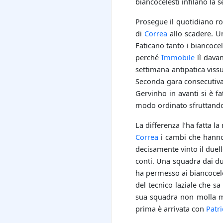
biancocelesti infilano la 
Prosegue il quotidiano r
di
Correa
allo scadere. U
Faticano tanto i biancocel
perché
Immobile
lì davan
settimana antipatica vissu
Seconda gara consecutiva
Gervinho in avanti si è fa
modo ordinato sfruttando
La differenza l’ha fatta l
Correa
i cambi che hanno d
decisamente vinto il duel
conti. Una squadra dai du
ha permesso ai biancoceles
del tecnico laziale che s
sua squadra non molla ma
prima è arrivata con
Patri