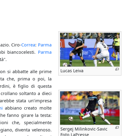
azio. Ciro-
Correa
:
Parma
mbi biancocelesti.
Parma
tà".
Lucas Leiva
on si abbatte alle prime
nta che, prima o poi, la
rdini, è figlio di questa
 crollano soltanto a dieci
sarebbe stata un’impresa
hi
abbiano creato molte
he fanno girare la testa:
zioni che, specialmente
Sergej Milinkovic-Savic
ggiano, diventa velenoso.
Foto LaPresse