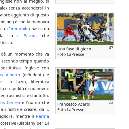
nglese non al meglio, si
ale) senza accendersi in
valore aggiunto di questo
 emiliani) è che la manovra
ne di
Immobile
) nasce da
irla sia il
Parma
, che
ttesco.
Una fase di gioco
o, c’è un momento che va
Foto LaPresse
 del secondo tempo quando
sostituisce Inglese con
is Alberto
(deludenti) e
. La Lazio, liberatasi
ità e rapidità di manovra:
centrosinistra e stantuffa,
le
,
Correa
è l’uomo che
Francesco Acerbi
 sinistra e creare, da lì,
Foto LaPresse
igliora, mentre il
Parma
ccessive (Biabiany per Di