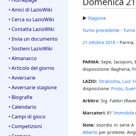
Domenica 21 
• Homepage
• Amici di LazioWiki
►
Stagione
• Cerca su LazioWiki
• Contatta LazioWiki
Turno precedente
-
Turno
• Invia un documento
21 ottobre
2018
– Parma, 
• Sostieni LazioWiki
• Almanacco
PARMA:
Sepe, Iacoponi, Br
• Articolo del giorno
disposizione: Bagheria, Fr
• Avversarie
LAZIO:
Strakosha
,
Luiz F
• Avversarie stagione
disposizione:
Proto
,
Guerr
• Biografie
Arbitro:
Sig. Fabbri (Raven
• Calendario
Marcatori:
81'
Immobile
• Campi di gioco
Note:
esordio in serie A
• Competizioni
Alberto
per proteste. Angoli
• Cronaca