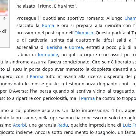
ha alzato il ritmo. E ha vinto".
Prosegue il quotidiano sportivo romano: Allungo
Cham
staccato la
Roma
e ora si prepara alla rivincita con l’
 di
prossimo nel posticipo dell’
Olimpico
. Questa partita al Ta
e di cattiveria, spinta dai quattromila tifosi saliti al 
adrenalina di
Berisha
e
Correa
, entrati a poco più di m
rabbia di
Immobile
, un gol su rigore e un assist per 
ti la sindrome azzurra l’aveva condizionato, Ciro se n’è liberato
o El Tucu in porta dopo aver mancato la doppietta davanti a S
cupero, con il
Parma
tutto in avanti alla ricerca disperata del
 indovinato le mosse giuste, a testimonianza di quanto conti la 
 per D’Aversa: l’ha persa quando si sentiva vicino al traguardo.
scito a ripartire con pericolosità, ma il
Parma
ha costruito troppo
imo a cui potesse aspirare. Un dato impressiona: 4 tiri, appe
to la pressione, nella ripresa non ha concesso un solo tiro agl
issimo
Acerbi
, una garanzia
Radu
, qualche imprecisione di
Luiz F
iocato insieme. Ancora sotto rendimento lo spagnolo, un fantasm