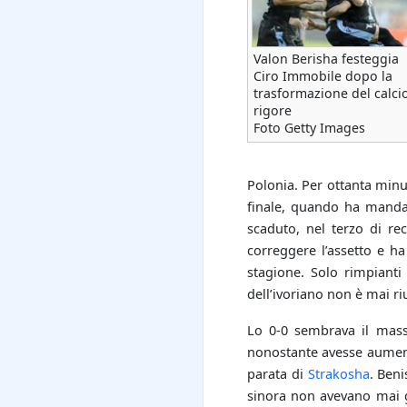
Valon Berisha festeggia
Ciro Immobile dopo la
trasformazione del calcio
rigore
Foto Getty Images
Polonia. Per ottanta minu
finale, quando ha mandat
scaduto, nel terzo di re
correggere l’assetto e ha
stagione. Solo rimpianti
dell’ivoriano non è mai riu
Lo 0-0 sembrava il mass
nonostante avesse aumenta
parata di
Strakosha
. Ben
sinora non avevano mai g