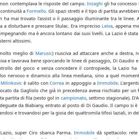
é non contemplava le risposte del campo.
Inzaghi
gli ha concesso 
 continuità a
Formello
. Gli spazi stretti e il tipo di partita avrebb
 ha mai trovato l’assist o il passaggio illuminante tra le linee. 
a a disturbare e pressare Stulac. Era impreciso
Leiva
, appena m
 impegnando ma è ancora lontano dai suoi livelli. La Lazio è stata
terni altissimi.
molto meglio di
Marusic
) riusciva ad attaccare anche a destra, 
va e lavorava bene sporcando le linee di passaggio, Di Gaudio e Sil
trollo del gioco e senza concedere il contropiede, la Lazio ha al
so nervoso e dinamico alla linea mediana, sino a quel moment
,
Milinkovic
è salito con
Correa
in appoggio a
Immobile
. L’argen
ovocato da Gagliolo che già in precedenza aveva rischiato per un 
a partita di fila (sesto gol in
campionato
, settimo stagionale). D’
adeguate da Biabiany, entrato al posto di Di Gaudio. Il campo si
dosi e trovandosi per la gioia dei quattromila tifosi laziali, in deli
 "Lazio, super Ciro sbanca Parma.
Immobile
dà spettacolo: rete 