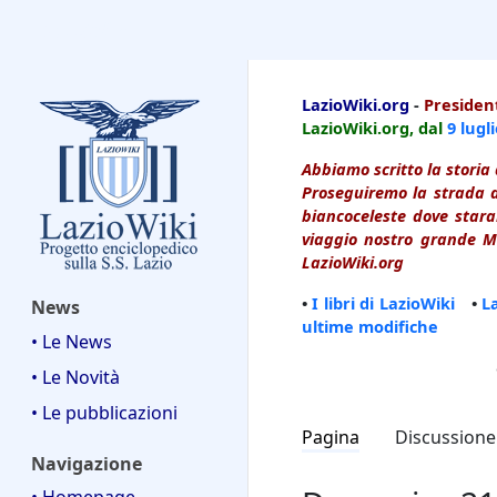
LazioWiki
LazioWiki.org
-
President
LazioWiki.org, dal
9 lugl
Abbiamo scritto la storia 
Proseguiremo la strada d
biancoceleste dove starai
viaggio nostro grande Ma
LazioWiki.org
•
I libri di LazioWiki
•
L
News
ultime modifiche
• Le News
• Le Novità
• Le pubblicazioni
Pagina
Discussione
Navigazione