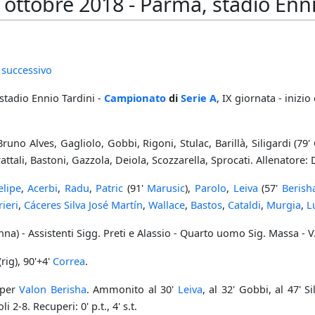
ottobre 2018 - Parma, stadio Enni
 successivo
stadio Ennio Tardini -
Campionato
di
Serie A
, IX giornata - inizio
uno Alves, Gagliolo, Gobbi, Rigoni, Stulac, Barillà, Siligardi (79' C
attali, Bastoni, Gazzola, Deiola, Scozzarella, Sprocati. Allenatore: 
elipe
,
Acerbi
,
Radu
,
Patric
(91'
Marusic
),
Parolo
,
Leiva
(57'
Berish
ieri
,
Cáceres Silva José Martín
,
Wallace
,
Bastos
,
Cataldi
,
Murgia
,
L
na) - Assistenti Sigg. Preti e Alassio - Quarto uomo Sig. Massa - V.
(rig), 90'+4'
Correa
.
 per
Valon Berisha
. Ammonito al 30'
Leiva
, al 32' Gobbi, al 47' Si
 2-8. Recuperi: 0' p.t., 4' s.t.