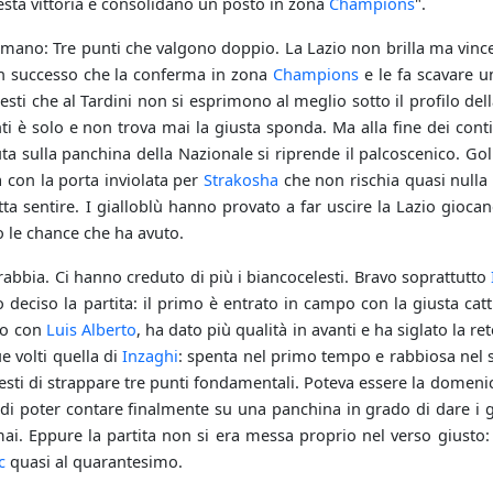
sesta vittoria e consolidano un posto in zona
Champions
".
omano: Tre punti che valgono doppio. La Lazio non brilla ma vinc
n successo che la conferma in zona
Champions
e le fa scavare un
esti che al Tardini non si esprimono al meglio sotto il profilo de
ti è solo e non trova mai la giusta sponda. Ma alla fine dei cont
ta sulla panchina della Nazionale si riprende il palcoscenico. Gol
 con la porta inviolata per
Strakosha
che non rischia quasi nulla
tta sentire. I gialloblù hanno provato a far uscire la Lazio giocan
 le chance che ha avuto.
a rabbia. Ci hanno creduto di più i biancocelesti. Bravo soprattutto
eciso la partita: il primo è entrato in campo con la giusta catti
lo con
Luis Alberto
, ha dato più qualità in avanti e ha siglato la r
e volti quella di
Inzaghi
: spenta nel primo tempo e rabbiosa nel 
ti di strappare tre punti fondamentali. Poteva essere la domenica 
a di poter contare finalmente su una panchina in grado di dare i 
i. Eppure la partita non si era messa proprio nel verso giusto:
c
quasi al quarantesimo.