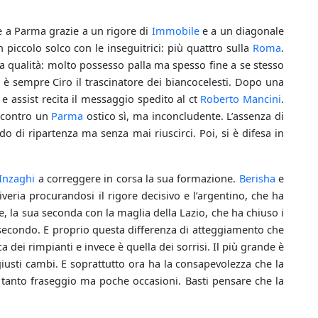
e a Parma grazie a un rigore di
Immobile
e a un diagonale
 piccolo solco con le inseguitrici: più quattro sulla
Roma
.
lla qualità: molto possesso palla ma spesso fine a se stesso
i è sempre Ciro il trascinatore dei biancocelesti. Dopo una
 e assist recita il messaggio spedito al ct
Roberto Mancini
.
 contro un
Parma
ostico sì, ma inconcludente. L’assenza di
do di ripartenza ma senza mai riuscirci. Poi, si è difesa in
Inzaghi
a correggere in corsa la sua formazione.
Berisha
e
veria procurandosi il rigore decisivo e l’argentino, che ha
ete, la sua seconda con la maglia della Lazio, che ha chiuso i
secondo. E proprio questa differenza di atteggiamento che
dei rimpianti e invece è quella dei sorrisi. Il più grande è
giusti cambi. E soprattutto ora ha la consapevolezza che la
 tanto fraseggio ma poche occasioni. Basti pensare che la