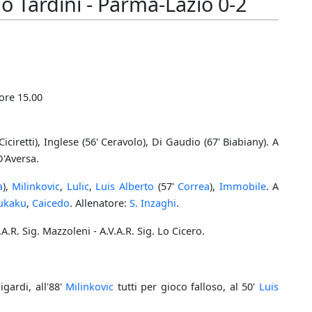
o Tardini - Parma-Lazio 0-2
 ore 15.00
iciretti), Inglese (56' Ceravolo), Di Gaudio (67' Biabiany). A
D'Aversa.
a
),
Milinkovic
,
Lulic
,
Luis Alberto
(57'
Correa
),
Immobile
. A
ukaku
,
Caicedo
. Allenatore:
S. Inzaghi
.
A.R. Sig. Mazzoleni - A.V.A.R. Sig. Lo Cicero.
ligardi, all'88'
Milinkovic
tutti per gioco falloso, al 50'
Luis