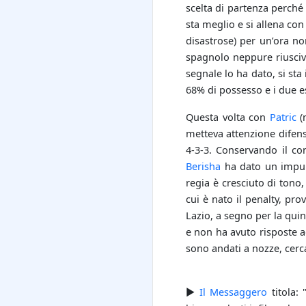
scelta di partenza perch
sta meglio e si allena con
disastrose) per un’ora non
spagnolo neppure riusciv
segnale lo ha dato, si sta
68% di possesso e i due es
Questa volta con
Patric
(
metteva attenzione difensi
4-3-3. Conservando il con
Berisha
ha dato un impul
regia è cresciuto di tono
cui è nato il penalty, pr
Lazio, a segno per la quint
e non ha avuto risposte 
sono andati a nozze, cercan
►
Il Messaggero
titola: