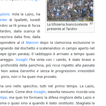
pions
. Vola la Lazio, ha
Inter
di Spalletti, lunedì
La tifoseria biancoceleste
rdini se l’è presa di forza
presente al Tardini
Tardini, dalla scarica di
ezz’ora dalla fine, dalla
rispondere al ct
Mancini
dopo la clamorosa esclusione in
 segnando dal dischetto e scatenandosi in campo aperto nel
epe (gran parata). Il raddoppio è arrivato a tempo quasi
 pareggio.
Inzaghi
l’ha vinta con i cambi, è stato bravo a
profondità della panchina, più ricca rispetto alla passata
 Non aveva Gervinho e senza le progressioni irresistibili
 poco, non ci ha quasi mai provato.
na uno nello specchio, tutti nel primo tempo. La Lazio,
i emiliani. Come dice
Inzaghi
, stavolta nessuno ricorda una
elipe
, ma quei tre formano la difesa migliore della Lazio e
a o quasi sino a quando è stato sostituito. Sbagliata la