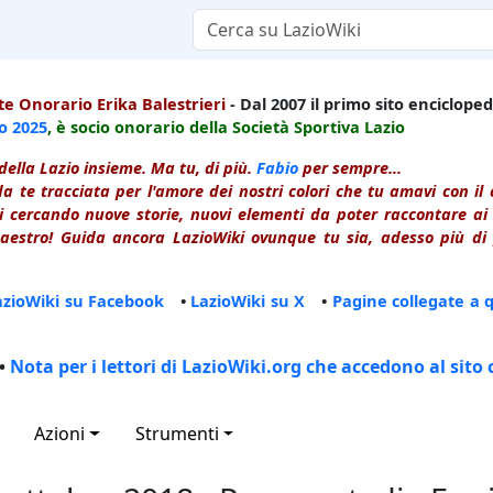
e Onorario Erika Balestrieri
- Dal 2007 il primo sito enciclopedi
io
2025
, è socio onorario della Società Sportiva Lazio
della Lazio insieme. Ma tu, di più.
Fabio
per sempre...
a te tracciata per l'amore dei nostri colori che tu amavi con i
 cercando nuove storie, nuovi elementi da poter raccontare ai le
estro! Guida ancora LazioWiki ovunque tu sia, adesso più di p
azioWiki su Facebook
•
LazioWiki su X
•
Pagine collegate a 
•
Nota per i lettori di LazioWiki.org che accedono al sito 
Azioni
Strumenti