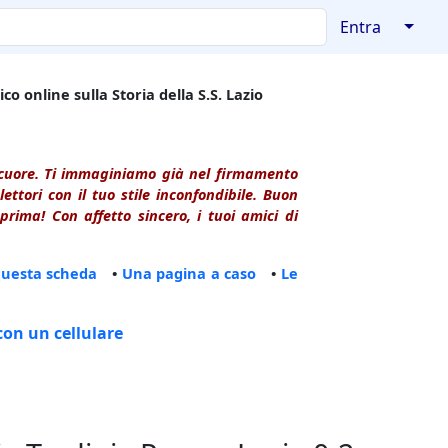
↓
Entra
co online sulla Storia della S.S. Lazio
l cuore. Ti immaginiamo già nel firmamento
ttori con il tuo stile inconfondibile. Buon
rima! Con affetto sincero, i tuoi amici di
questa scheda
•
Una pagina a caso
•
Le
con un cellulare