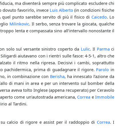
fiducia, ma diventerà sempre più complicato escludere chi
ero dovuto favorirlo, invece
Luis Alberto
(in condizioni fisiche
A quel punto sarebbe servito di più il fisico di
Caicedo
. Lo
eglio
Milinkovic
. Il serbo, senza trovare la giocata, qualche
 troppo lenta e compassata sino all’intervallo nonostante il
non solo sul versante sinistro coperto da
Lulic
. Il
Parma
ci
igardi aiutavano con i rientri sulle fasce: 4-5-1, altro che
zato il ritmo nella ripresa. Decisivi i cambi, soprattutto
o pachidermica, prima di guadagnare il rigore.
Parolo
in
tino, in combinazione con
Berisha
, ha innescato l’azione da
fallo di mani in area e per un intervento sul bomber della
Aversa aveva tolto Inglese (appena recuperato) per Ceravolo
 è aperto come un’autostrada americana,
Correa
e
Immobile
rio al Tardini.
su calcio di rigore e assist per il raddoppio di
Correa
. I