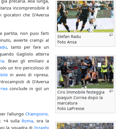
 già precaria. Alla lunga,
stanza incomprensibile è
 giocatori che D’Aversa
a partita, non puoi farti
Stefan Radu
inuto, avverte crampi al
Foto Ansa
adu
, tanto per fare un
 quando Gagliolo atterra
ma
. Bravi gli emiliani a
olo un tiro pericoloso di
bile
in avvio di ripresa.
entrocampisti di D’Aversa
rrea
conclude in gol un
Ciro Immobile festeggia
Joaquin Correa dopo la
marcatura
Foto LaPresse
 per l’allungo
Champions
.
: +4 sulla
Roma
, ora la
poi la squadra di
Inzaghi