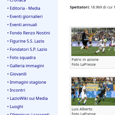
Spettatori:
18.969 di cui 
• Editoria - Media
• Eventi giornalieri
• Eventi annuali
• Fondo Renzo Nostini
• Figurine S.S. Lazio
• Fondatori S.P. Lazio
• Foto squadra
Patric in azione
Foto LaPresse
• Galleria immagini
• Giovanili
• Immagini stagione
• Incontri
• LazioWiki sui Media
• Luoghi
Luis Alberto
Foto LaPresse
• Olimpicus: i racconti