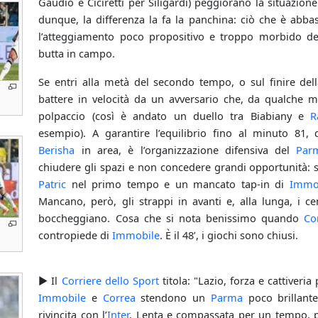
Gaudio e Ciciretti per Siligardi) peggiorano la situazione
dunque, la differenza la fa la panchina: ciò che è abba
l’atteggiamento poco propositivo e troppo morbido dei
butta in campo.
Se entri alla metà del secondo tempo, o sul finire dell
battere in velocità da un avversario che, da qualche m
polpaccio (così è andato un duello tra Biabiany e
R
esempio). A garantire l’equilibrio fino al minuto 81,
Berisha
in area, è l’organizzazione difensiva del
Par
chiudere gli spazi e non concedere grandi opportunità: s
Patric
nel primo tempo e un mancato tap-in di
Immo
Mancano, però, gli strappi in avanti e, alla lunga, i c
boccheggiano. Cosa che si nota benissimo quando
Co
contropiede di
Immobile
. È il 48’, i giochi sono chiusi.
► Il
Corriere dello Sport
titola: "Lazio, forza e cattiveria
Immobile
e
Correa
stendono un
Parma
poco brillante
rivincita con l’
Inter
. Lenta e compassata per un tempo, 