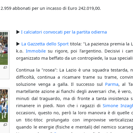
12.959 abbonati per un incasso di Euro 242.019,00.
►
I calciatori convocati per la partita odierna
►
La Gazzetta dello Sport
titola: "La pazienza premia la L
k.o.
Immobile
su rigore, poi l’argentino. Decisivi i ca
organizzato ma beffato da un contropiede, la sua speciali
Continua la "rosea": La Lazio è una squadra testarda, n
difficoltà, continua a ricamare trame su trame, convi
soluzione venga a galla. Il successo sul
Parma
, al Ta
martellante azione ai fianchi degli avversari che, è vero,
minuti dal traguardo, ma di fronte a tanta insistenza 
rimanere in piedi. Non che i ragazzi di
Simone Inzag
occasioni, questo no, però la loro manovra è di quelle c
un titic-titoc prolungato con improvvise verticalizza
quando le energie (fisiche e mentali) del nemico scarse