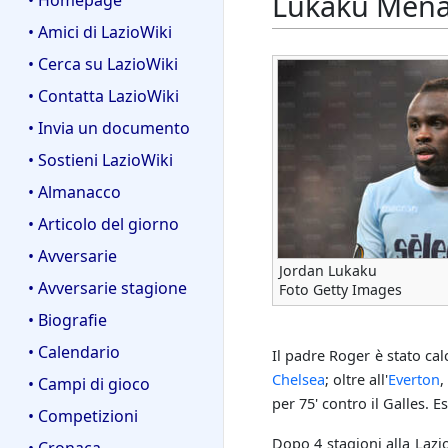
Lukaku Mena
• Homepage
• Amici di LazioWiki
• Cerca su LazioWiki
• Contatta LazioWiki
• Invia un documento
• Sostieni LazioWiki
• Almanacco
• Articolo del giorno
• Avversarie
Jordan Lukaku
• Avversarie stagione
Foto Getty Images
• Biografie
• Calendario
Il padre Roger è stato cal
Chelsea
; oltre all'
Everton
,
• Campi di gioco
per 75' contro il Galles. E
• Competizioni
Dopo 4 stagioni alla Lazio
• Cronaca