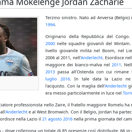
ma Mokelenge Jordan Zacharie
Terzino sinistro. Nato ad Anversa (Belgio) 
1994
.
Originario della Repubblica del Congo. 
2000
nelle squadre giovanili del Wintam
livello giovanile milita nel Boom, nel Lie
2006 al 2011, nell'
Anderlecht
. Esordisce ne
maggiore dei bianco-malva nel
2011
. Nel
2013
passa all'Ostenda con cui rimane 
luglio
2016
. In tale data la Lazio ne
l'acquisto. Con la maglia dell'
Anderlecht
gi
era messo particolarmente in luce nel
Torn
ciatore professionista nello Zaire, il fratello maggiore Romelu ha 
 all'
Anderlecht
e al West Bromwich. Con il Belgio, Jordan ha parte
sordisce nella Lazio il
21 agosto
2016
nella prima giornata del ca
 - dove colleziona un totale di 85 presenze così distribuite, 66 i