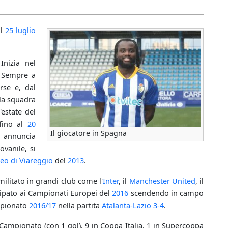
il
25 luglio
Inizia nel
. Sempre a
rse e, dal
lla squadra
l'estate del
fino al
20
Il giocatore in Spagna
 annuncia
ovanile, si
eo di Viareggio
del
2013
.
militato in grandi club come l'
Inter
, il
Manchester United
, il
cipato ai Campionati Europei del
2016
scendendo in campo
mpionato
2016/17
nella partita
Atalanta-Lazio 3-4
.
n Campionato (con 1 gol), 9 in Coppa Italia, 1 in Supercoppa