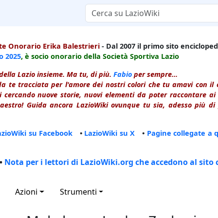
e Onorario Erika Balestrieri
- Dal 2007 il primo sito enciclopedi
io
2025
, è socio onorario della Società Sportiva Lazio
della Lazio insieme. Ma tu, di più.
Fabio
per sempre...
a te tracciata per l'amore dei nostri colori che tu amavi con i
 cercando nuove storie, nuovi elementi da poter raccontare ai le
estro! Guida ancora LazioWiki ovunque tu sia, adesso più di p
azioWiki su Facebook
•
LazioWiki su X
•
Pagine collegate a 
•
Nota per i lettori di LazioWiki.org che accedono al sito 
Azioni
Strumenti