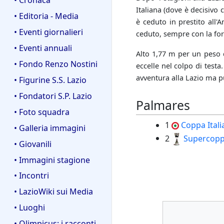
Italiana (dove è decisivo 
• Editoria - Media
è ceduto in prestito all
• Eventi giornalieri
ceduto, sempre con la for
• Eventi annuali
Alto 1,77 m per un peso d
• Fondo Renzo Nostini
eccelle nel colpo di test
avventura alla Lazio ma pu
• Figurine S.S. Lazio
• Fondatori S.P. Lazio
Palmares
• Foto squadra
1
Coppa Itali
• Galleria immagini
2
Supercoppa
• Giovanili
• Immagini stagione
• Incontri
• LazioWiki sui Media
• Luoghi
• Olimpicus: i racconti