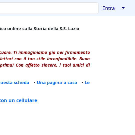
↓
Entra
co online sulla Storia della S.S. Lazio
l cuore. Ti immaginiamo già nel firmamento
ttori con il tuo stile inconfondibile. Buon
rima! Con affetto sincero, i tuoi amici di
questa scheda
•
Una pagina a caso
•
Le
con un cellulare