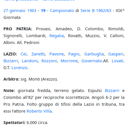
27 gennaio
1963
-
19
-
Campionato
di
Serie B
1962/63
- XIX^
Giornata
PRO PATRIA:
Provasi, Amadeo, D. Colombo, Rimoldi,
Signorelli, Lombardi,
Regalia
, Rovatti, Muzzio, V. Calloni,
Albini. All. Pedroni
LAZIO:
Cei
,
Zanetti
,
Pavone
,
Pagni
,
Garbuglia
,
Gasperi
,
Bizzarri
,
Landoni
,
Rozzoni
,
Morrone
,
Governato
.All.
Lovati
.
D.T.
Lorenzo
.
Arbitro:
sig. Monti (Arezzo).
Note:
giornata fredda, terreno gelato. Espulsi
Bizzarri
e
Colombo all'82' per reciproche scorrettezze. Angoli 6-2 per la
Pro Patria. Folto gruppo di tifosi della Lazio in tribuna, tra
essi l'attore
Roberto Villa
.
Spettatori:
6.000 circa.