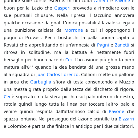
puntate sulle corsie esterne. In difficoltà
Zanetti
e
Pavone
e
buon per la Lazio che
Gasperi
provveda a rimediare con le
sue puntuali chiusure. Nella ripresa il taccuino annovera
qualche occasione da goal. L'unica possibilità laziale si lega a
una punizione calciata da
Morrone
a cui si oppongono i
pugni di Provasi. Per i bustocchi la palla buona capita a
Rovatti che approfittando di un'amnesia di
Pagni
e
Zanetti
si
ritrova in solitudine, ma la battuta è nettamente fuori
bersaglio per buona pace di
Cei
. L'occasione più ghiotta però
matura all'81' quando la dea bendata dà una grossa mano
alla squadra di
Juan Carlos Lorenzo
. Callioni mette un pallone
in area che
Garbuglia
sfiora di testa consentendo a Muzzio
una mezza girata proprio dall'altezza del dischetto di rigore.
Cei
è superato ma la sfera picchia sul palo interno di destra,
rotola quindi lungo tutta la linea per toccare l'altro palo e
venire quindi respinta dall'affannoso calcio di
Pavone
che
spazza lontano. Nel prosieguo dell'azione scintille tra
Bizzarri
e Colombo e partita che finisce in anticipo per i due calciatori.