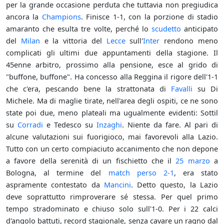
per la grande occasione perduta che tuttavia non pregiudica
ancora la
Champions
. Finisce 1-1, con la porzione di stadio
amaranto che esulta tre volte, perché lo
scudetto
anticipato
del
Milan
e la vittoria del
Lecce
sull'
Inter
rendono meno
complicati gli ultimi due appuntamenti della stagione. Il
45enne arbitro, prossimo alla pensione, esce al grido di
"buffone, buffone". Ha concesso alla Reggina il rigore dell'1-1
che c'era, pescando bene la strattonata di
Favalli
su Di
Michele. Ma di maglie tirate, nell'area degli ospiti, ce ne sono
state poi due, meno plateali ma ugualmente evidenti: Sottil
su
Corradi
e Tedesco su
Inzaghi
. Niente da fare. Al pari di
alcune valutazioni sui fuorigioco, mai favorevoli alla Lazio.
Tutto con un certo compiaciuto accanimento che non depone
a favore della serenità di un fischietto che il
25 marzo
a
Bologna, al termine del
match perso 2-1
, era stato
aspramente contestato da
Mancini
. Detto questo, la Lazio
deve soprattutto rimproverare sé stessa. Per quel primo
tempo stradominato e chiuso solo sull'1-0. Per i 22 calci
d'angolo battuti, record stagionale, senza cavare un ragno dal