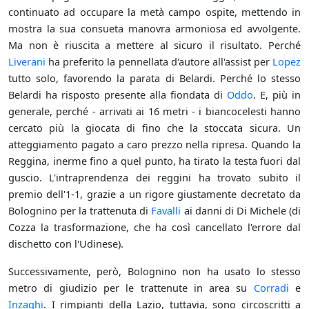
continuato ad occupare la metà campo ospite, mettendo in
mostra la sua consueta manovra armoniosa ed avvolgente.
Ma non è riuscita a mettere al sicuro il risultato. Perché
Liverani
ha preferito la pennellata d'autore all'assist per
Lopez
tutto solo, favorendo la parata di Belardi. Perché lo stesso
Belardi ha risposto presente alla fiondata di
Oddo
. E, più in
generale, perché - arrivati ai 16 metri - i biancocelesti hanno
cercato più la giocata di fino che la stoccata sicura. Un
atteggiamento pagato a caro prezzo nella ripresa. Quando la
Reggina, inerme fino a quel punto, ha tirato la testa fuori dal
guscio. L'intraprendenza dei reggini ha trovato subito il
premio dell'1-1, grazie a un rigore giustamente decretato da
Bolognino per la trattenuta di
Favalli
ai danni di Di Michele (di
Cozza la trasformazione, che ha così cancellato l'errore dal
dischetto con l'Udinese).
Successivamente, però, Bolognino non ha usato lo stesso
metro di giudizio per le trattenute in area su
Corradi
e
Inzaghi
. I rimpianti della Lazio, tuttavia, sono circoscritti a