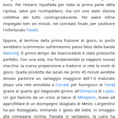
buco. Per l'essersi liquefatta per tutta la prima parte della
ripresa, salvo poi ricompattarsi, ma con uno stato d'ansia
collettiva del tutto controproducente. Per avere infine
impiegato ben sei minuti, nel concitato finale, per sostituire
l'infortunato
Favalli
.
Eppure, al termine della prima frazione di gioco, in pochi
avrebbero scommesso sull'ennesimo passo falso della banda
Mancini
]. Il primo tempo dei biancocelesti è stato pressoché
perfetto. Con una sola, ma fondamentale (e neppure nuova)
macchia: la scarsa propensione a tradurre in rete la mole di
gioco. Quella prodotta dai laziali nei primi 45 minuti avrebbe
dovuto partorire un vantaggio maggiore dell'1-0 maturato
(dopo una rete annullata a
Corradi
per fuorigioco di
Fiore
)
grazie al quarto gol stagionale (primo all'
Olimpico
) di
Lopez
.
Un gol favorito da un cross al bacio di
Mihajlovic
, bravo ad
approfittare di un disimpegno sbagliato di Mesto. L'argentino
ha poi festeggiato, mimando il gesto del bebè, in omaggio
alla compagna incinta. Passata in vantaggio, la Lazio ha