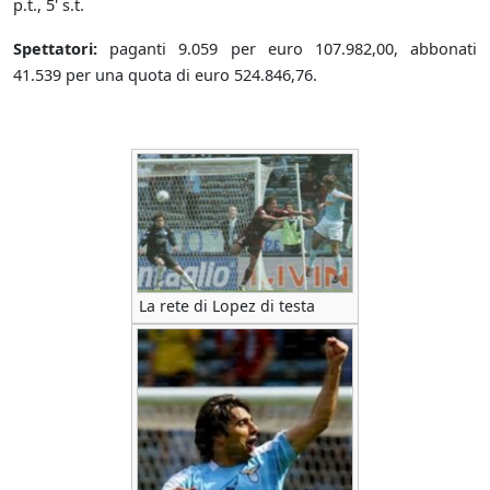
p.t., 5' s.t.
Spettatori:
paganti 9.059 per euro 107.982,00, abbonati
41.539 per una quota di euro 524.846,76.
La rete di Lopez di testa