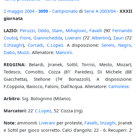
2 maggio
2004
-
3099
-
Campionato
di
Serie A
2003/04
-
XXXII
giornata
LAZIO:
Peruzzi
,
Oddo
,
Stam
,
Mihajlovic
,
Favalli
(90'
Fernando
Couto
),
Fiore
,
Giannichedda
,
Liverani
(72'
Albertini
),
Zauri
(72'
S.Inzaghi
),
Corradi
,
C.Lopez
. A disposizione:
Sereni
,
Negro
,
Dabo
,
Muzzi
. Allenatore:
Mancini
.
REGGINA:
Belardi, Jiranek, Sottil, Torrisi, Mesto, Mozart,
Tedesco, Comotto, Cozza (81' Paredes), Di Michele (88'
Giacchetta), Stellone (74' Bonazzoli). A disposizione:
F.Coppola, Baiocco, Falsini, Dall'Acqua. Allenatore:
Camolese
.
Arbitro:
Sig. Bolognino (Milano).
Marcatori:
22'
C.Lopez
, 52' Cozza (rig).
Note:
ammoniti
Liverani
per proteste,
Favalli
,
Inzaghi
, Jiranek
e Sottil per gioco scorretto. Calci d'angolo: 22 - 6. Recuperi: 2'