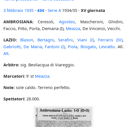
3 febbraio
1935
-
434
-
Serie A
1934/35 -
XV giornata
AMBROSIANA:
Ceresoli,
Agosteo
, Mascheroni, Ghidini,
Faccio, Pitto, Porta, Demaria (I),
Meazza
, De Vincenzi, Vecchi.
LAZIO:
Blason
,
Bertagni
,
Serafini
,
Viani (I)
,
Ferraris (IV)
,
Gabriotti
,
De Maria
,
Fantoni (I)
,
Piola
,
Bisigato
,
Levratto
. All.
Alt
.
Arbitro:
sig. Bevilacqua di Viareggio.
Marcatori:
9' st
Meazza
.
Note:
sole caldo. Terreno perfetto.
Spettatori:
28.000.