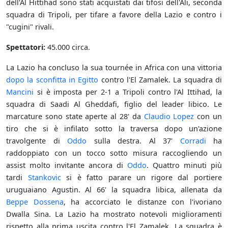
dell'Al Hittihad sono stati acquistati dai tifosi dell'Ali, seconda
squadra di Tripoli, per tifare a favore della Lazio e contro i
"cugini" rivali.
Spettatori:
45.000 circa.
La Lazio ha concluso la sua tournée in Africa con una vittoria
dopo la sconfitta in Egitto
contro l'El Zamalek. La squadra di
Mancini
si è imposta per 2-1 a Tripoli contro l'Al Ittihad, la
squadra di Saadi Al Gheddafi, figlio del leader libico. Le
marcature sono state aperte al 28' da
Claudio Lopez
con un
tiro che si è infilato sotto la traversa dopo un'azione
travolgente di
Oddo
sulla destra. Al 37'
Corradi
ha
raddoppiato con un tocco sotto misura raccogliendo un
assist molto invitante ancora di
Oddo
. Quattro minuti più
tardi
Stankovic
si è fatto parare un rigore dal portiere
uruguaiano Agustin. Al 66' la squadra libica, allenata da
Beppe Dossena
, ha accorciato le distanze con l'ivoriano
Dwalla Sina. La Lazio ha mostrato notevoli miglioramenti
rispetto alla prima uscita contro l'El Zamalek. La squadra è