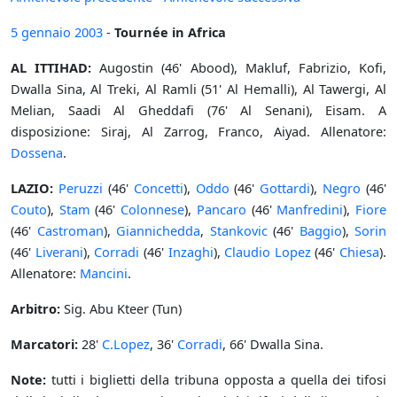
5 gennaio
2003
-
Tournée in Africa
AL ITTIHAD:
Augostin (46' Abood), Makluf, Fabrizio, Kofi,
Dwalla Sina, Al Treki, Al Ramli (51' Al Hemalli), Al Tawergi, Al
Melian, Saadi Al Gheddafi (76' Al Senani), Eisam. A
disposizione: Siraj, Al Zarrog, Franco, Aiyad. Allenatore:
Dossena
.
LAZIO:
Peruzzi
(46'
Concetti
),
Oddo
(46'
Gottardi
),
Negro
(46'
Couto
),
Stam
(46'
Colonnese
),
Pancaro
(46'
Manfredini
),
Fiore
(46'
Castroman
),
Giannichedda
,
Stankovic
(46'
Baggio
),
Sorin
(46'
Liverani
),
Corradi
(46'
Inzaghi
),
Claudio Lopez
(46'
Chiesa
).
Allenatore:
Mancini
.
Arbitro:
Sig. Abu Kteer (Tun)
Marcatori:
28'
C.Lopez
, 36'
Corradi
, 66' Dwalla Sina.
Note:
tutti i biglietti della tribuna opposta a quella dei tifosi