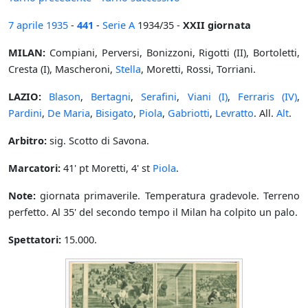
7 aprile
1935
-
441
-
Serie A
1934/35 -
XXII giornata
MILAN:
Compiani, Perversi, Bonizzoni, Rigotti (II), Bortoletti,
Cresta (I), Mascheroni,
Stella
, Moretti, Rossi, Torriani.
LAZIO:
Blason
,
Bertagni
,
Serafini
,
Viani (I)
,
Ferraris (IV)
,
Pardini
,
De Maria
,
Bisigato
,
Piola
,
Gabriotti
,
Levratto
. All.
Alt
.
Arbitro:
sig. Scotto di Savona.
Marcatori:
41' pt Moretti, 4' st
Piola
.
Note:
giornata primaverile. Temperatura gradevole. Terreno
perfetto. Al 35' del secondo tempo il Milan ha colpito un palo.
Spettatori:
15.000.