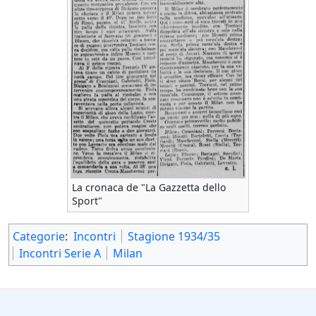
La cronaca de "La Gazzetta dello
Sport"
Categorie
:
Incontri
Stagione 1934/35
Incontri Serie A
Milan