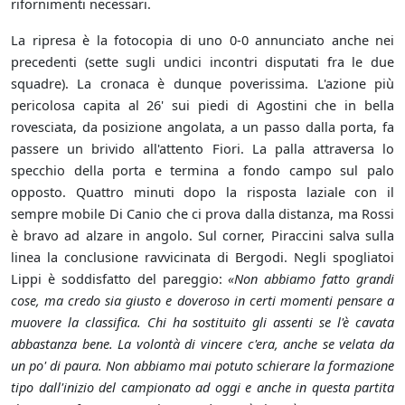
rifornimenti necessari.
La ripresa è la fotocopia di uno 0-0 annunciato anche nei
precedenti (sette sugli undici incontri disputati fra le due
squadre). La cronaca è dunque poverissima. L'azione più
pericolosa capita al 26' sui piedi di Agostini che in bella
rovesciata, da posizione angolata, a un passo dalla porta, fa
passere un brivido all'attento Fiori. La palla attraversa lo
specchio della porta e termina a fondo campo sul palo
opposto. Quattro minuti dopo la risposta laziale con il
sempre mobile Di Canio che ci prova dalla distanza, ma Rossi
è bravo ad alzare in angolo. Sul corner, Piraccini salva sulla
linea la conclusione ravvicinata di Bergodi. Negli spogliatoi
Lippi è soddisfatto del pareggio:
«Non abbiamo fatto grandi
cose, ma credo sia giusto e doveroso in certi momenti pensare a
muovere la classifica. Chi ha sostituito gli assenti se l'è cavata
abbastanza bene. La volontà di vincere c'era, anche se velata da
un po' di paura. Non abbiamo mai potuto schierare la formazione
tipo dall'inizio del campionato ad oggi e anche in questa partita