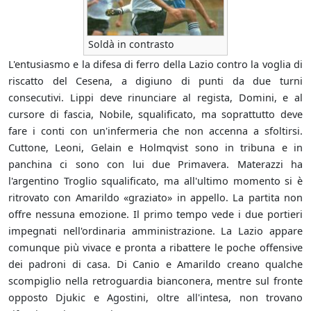
Soldà in contrasto
L'entusiasmo e la difesa di ferro della Lazio contro la voglia di
riscatto del Cesena, a digiuno di punti da due turni
consecutivi. Lippi deve rinunciare al regista, Domini, e al
cursore di fascia, Nobile, squalificato, ma soprattutto deve
fare i conti con un'infermeria che non accenna a sfoltirsi.
Cuttone, Leoni, Gelain e Holmqvist sono in tribuna e in
panchina ci sono con lui due Primavera. Materazzi ha
l'argentino Troglio squalificato, ma all'ultimo momento si è
ritrovato con Amarildo «graziato» in appello. La partita non
offre nessuna emozione. Il primo tempo vede i due portieri
impegnati nell'ordinaria amministrazione. La Lazio appare
comunque più vivace e pronta a ribattere le poche offensive
dei padroni di casa. Di Canio e Amarildo creano qualche
scompiglio nella retroguardia bianconera, mentre sul fronte
opposto Djukic e Agostini, oltre all'intesa, non trovano