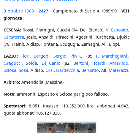
8 ottobre
1989
-
2427
- Campionato di Serie A 1989/90 -
VIII
giornata
CESENA:
Rossi, Flamigni, Cucchi (64' Del Bianco),
V. Esposito
,
Calcaterra
, Jozic, Ansaldi, Piraccini, Agostini, Turchetta, Djukic
(78' Traini). A disp. Fontana, Scugugia, Zamagni. All. Lippi.
LAZIO:
Fiori
,
Bergodi
,
Sergio
,
Pin G.
(85'
F. Marchegiani
),
Gregucci
,
Soldà
,
Di Canio
(82'
Bertoni
),
Icardi
,
Amarildo
,
Sclosa
,
Sosa
. A disp.
Orsi
,
Nardecchia
,
Beruatto
. All.
Materazzi
.
Arbitro:
Amendolia (Messina).
Note:
ammoniti Esposito e Sclosa per gioco falloso.
Spettatori:
8.051, incasso 110.352.000 lire; abbonati 4.943,
quota abbonati 105.127.838.