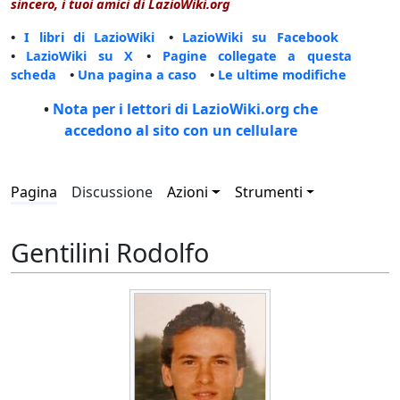
sincero, i tuoi amici di LazioWiki.org
•
I libri di LazioWiki
•
LazioWiki su Facebook
•
LazioWiki su X
•
Pagine collegate a questa
scheda
•
Una pagina a caso
•
Le ultime modifiche
•
Nota per i lettori di LazioWiki.org che
accedono al sito con un cellulare
Pagina
Discussione
Azioni
Strumenti
Gentilini Rodolfo