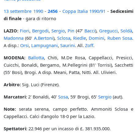
13 settembre
1990
-
2456
-
Coppa Italia
1990/91
-
Sedicesimi
di finale
- gara di ritorno
LAZIO:
Fiori
,
Bergodi
,
Sergio
,
Pin
(47'
Bacci
),
Gregucci
,
Soldà
,
Madonna
(60'
A.Bertoni
),
Sclosa
,
Riedle
,
Domini
,
Ruben Sosa
.
A disp.:
Orsi
,
Lampugnani
,
Saurini
. All.
Zoff
.
MODENA:
Ballotta
, Chiti, M.De Rosa, Cappellacci, Presicci,
Cuicchi, Bonaldi, Bergamo, M.Pellegrini (81' Torrisi), Sacchetti
(55' Bosi), Brogi. A disp. Meani, Patta, Nitti. All. Ulivieri.
Arbitro:
Sig. Luci (Firenze).
Marcatori:
2' Bonaldi, 40'
Sosa
, 59' Brogi, 65'
Sergio
(aut).
Note:
serata serena, campo perfetto. Ammoniti Sclosa e
Cappellacci. Calci d'angolo 18-0 per la Lazio.
Spettatori:
22.946 per un incasso di £. 381.935.000.