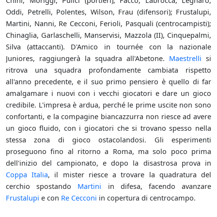
Chini, Moriggi, Pulici (portieri); Facco, Labrocca, Legnaro,
Oddi, Petrelli, Polentes, Wilson, Frau (difensori); Frustalupi,
Martini, Nanni, Re Cecconi, Ferioli, Pasquali (centrocampisti);
Chinaglia, Garlaschelli, Manservisi, Mazzola (II), Cinquepalmi,
Silva (attaccanti). D'Amico in tournée con la nazionale
Juniores, raggiungerà la squadra all'Abetone.
Maestrelli
si
ritrova una squadra profondamente cambiata rispetto
all'anno precedente, e il suo primo pensiero è quello di far
amalgamare i nuovi con i vecchi giocatori e dare un gioco
credibile. L'impresa è ardua, perché le prime uscite non sono
confortanti, e la compagine biancazzurra non riesce ad avere
un gioco fluido, con i giocatori che si trovano spesso nella
stessa zona di gioco ostacolandosi. Gli esperimenti
proseguono fino al ritorno a Roma, ma solo poco prima
dell'inizio del campionato, e dopo la disastrosa prova in
Coppa Italia
, il mister riesce a trovare la quadratura del
cerchio spostando
Martini
in difesa, facendo avanzare
Frustalupi
e con
Re Cecconi
in copertura di centrocampo.