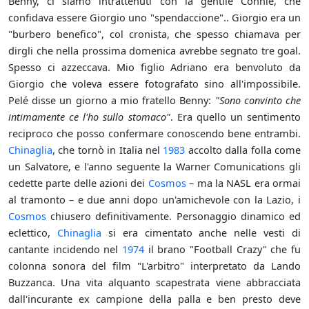
Benny, ci siamo intrattenuti con la gentile Connie, che
confidava essere Giorgio uno "spendaccione".. Giorgio era un
"burbero benefico", col cronista, che spesso chiamava per
dirgli che nella prossima domenica avrebbe segnato tre goal.
Spesso ci azzeccava. Mio figlio Adriano era benvoluto da
Giorgio che voleva essere fotografato sino all'impossibile.
Pelé disse un giorno a mio fratello Benny:
"Sono convinto che
intimamente ce l'ho sullo stomaco"
. Era quello un sentimento
reciproco che posso confermare conoscendo bene entrambi.
Chinaglia
, che tornò in Italia nel
1983
accolto dalla folla come
un Salvatore, e l'anno seguente la Warner Comunications gli
cedette parte delle azioni dei
Cosmos
– ma la NASL era ormai
al tramonto – e due anni dopo un'amichevole con la Lazio, i
Cosmos
chiusero definitivamente. Personaggio dinamico ed
eclettico,
Chinaglia
si era cimentato anche nelle vesti di
cantante incidendo nel
1974
il brano "Football Crazy" che fu
colonna sonora del film "L'arbitro" interpretato da Lando
Buzzanca. Una vita alquanto scapestrata viene abbracciata
dall'incurante ex campione della palla e ben presto deve