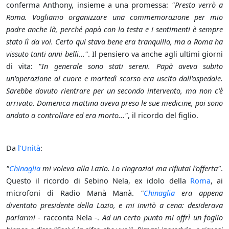
conferma Anthony, insieme a una promessa:
"Presto verrò a
Roma. Vogliamo organizzare una commemorazione per mio
padre anche là, perché papà con la testa e i sentimenti è sempre
stato lì da voi. Certo qui stava bene era tranquillo, ma a Roma ha
vissuto tanti anni belli..."
. Il pensiero va anche agli ultimi giorni
di vita:
"In generale sono stati sereni. Papà aveva subito
un'operazione al cuore e martedì scorso era uscito dall'ospedale.
Sarebbe dovuto rientrare per un secondo intervento, ma non c'è
arrivato. Domenica mattina aveva preso le sue medicine, poi sono
andato a controllare ed era morto..."
, il ricordo del figlio.
Da
l'Unità
:
"
Chinaglia
mi voleva alla Lazio. Lo ringraziai ma rifiutai l'offerta"
.
Questo il ricordo di Sebino Nela, ex idolo della
Roma
, ai
microfoni di Radio Manà Manà.
"
Chinaglia
era appena
diventato presidente della Lazio, e mi invitò a cena: desiderava
parlarmi
- racconta Nela -.
Ad un certo punto mi offrì un foglio