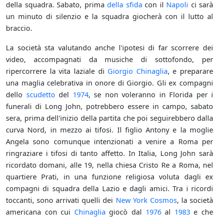
della squadra. Sabato, prima
della sfida
con il
Napoli
ci sarà
un minuto di silenzio e la squadra giocherà con il lutto al
braccio.
La società sta valutando anche l'ipotesi di far scorrere dei
video, accompagnati da musiche di sottofondo, per
ripercorrere la vita laziale di
Giorgio Chinaglia
, e preparare
una maglia celebrativa in onore di Giorgio. Gli ex compagni
dello
scudetto
del
1974
, se non voleranno in Florida per i
funerali di Long John, potrebbero essere in campo, sabato
sera, prima dell'inizio della partita che poi seguirebbero dalla
curva Nord, in mezzo ai tifosi. Il figlio Antony e la moglie
Angela sono comunque intenzionati a venire a Roma per
ringraziare i tifosi di tanto affetto. In Italia, Long John sarà
ricordato domani, alle 19, nella chiesa Cristo Re a Roma, nel
quartiere Prati, in una funzione religiosa voluta dagli ex
compagni di squadra della Lazio e dagli amici. Tra i ricordi
toccanti, sono arrivati quelli dei
New York Cosmos
, la società
americana con cui
Chinaglia
giocò dal
1976
al
1983
e che