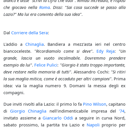
bianco e disse "Scrivi la cifra che vuoi". Rimasi incredulo, e risposi
che giocavo nella
Roma
. Dissi: "Sai cosa succede se passo alla
Lazio?" Ma lui era convinto della sua idea"
.
Dal
Corriere della Sera
:
L'addio a
Chinaglia
. Bandiera a mezz'asta ieri nel centro
biancoceleste.
"Ricordiamolo come si deve"
.
Edy Reja
:
"Un
grande, lascia un vuoto incolmabile. Dovremmo prendere
esempio da lui"
.
Felice Pulici
:
"Giorgio è stato troppo importante,
deve restare nella memoria di tutti"
. Alessandro Cochi:
"Si ritiri
la sua maglia mitica, come è accaduto per altri campioni"
. Prima
idea: via la maglia numero 9. Domani la messa degli ex
compagni.
Due inviti rivolti alla Lazio: il primo lo fa
Pino Wilson
, capitano
di
Giorgio Chinaglia
nell'indimenticabile impresa del
'74
,
invitato assieme a
Giancarlo Oddi
a seguire in curva Nord,
sabato prossimo, la partita tra Lazio e
Napoli
proprio per