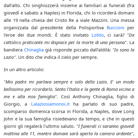
dall'alto. Chi singhiozzerà insieme ai familiari ai funerali (fra
giovedì e sabato a Naples) in Florida, chi lo ricorderà domani
alle 19 nella chiesa del Cristo Re a viale Mazzini. Una messa
organizzata dal presidente della Polisportiva
Buccioni
per
l'eroe dei due mondi. È stato invitato
Lotito
, ci sarà?
"Da
cattolico praticante mi dispiace per la morte di una persona"
. La
bandiera
Chinaglia
già risponde piccato dall'aldilà:
"Io sono la
Lazio"
. Un dito che indica il cielo per sempre.
In un altro articolo:
"Mio padre mi parlava sempre e solo della Lazio. E' un modo
bellissimo per ricordarlo. Sento l'Italia e la gente di Roma vicina a
me e alla mia famiglia"
. Così Anthony Chinaglia, figlio di
Giorgio, a
Lalaziosiamonoi.it
ha parlato di suo padre,
scomparso domenica scorsa in Florida, a Naples, dove Long
John e la sua famiglia risiedevano da tempo, e che in questi
giorni gli regalerà l'ultimo saluto.
"I funerali ci saranno giovedì
mattina alle 11, mentre domani sarà aperta la camera ardente"
,