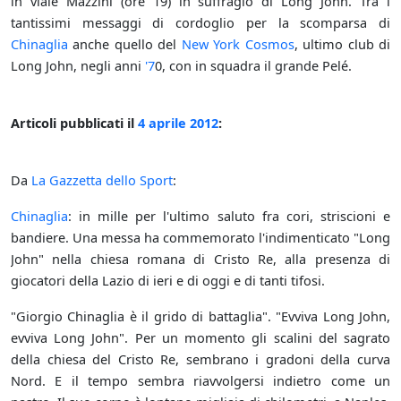
in viale Mazzini (ore 19) in suffragio di Long John. Tra i
tantissimi messaggi di cordoglio per la scomparsa di
Chinaglia
anche quello del
New York Cosmos
, ultimo club di
Long John, negli anni
'7
0, con in squadra il grande Pelé.
Articoli pubblicati il
4 aprile
2012
:
Da
La Gazzetta dello Sport
:
Chinaglia
: in mille per l'ultimo saluto fra cori, striscioni e
bandiere. Una messa ha commemorato l'indimenticato "Long
John" nella chiesa romana di Cristo Re, alla presenza di
giocatori della Lazio di ieri e di oggi e di tanti tifosi.
"Giorgio Chinaglia è il grido di battaglia". "Evviva Long John,
evviva Long John". Per un momento gli scalini del sagrato
della chiesa del Cristo Re, sembrano i gradoni della curva
Nord. E il tempo sembra riavvolgersi indietro come un