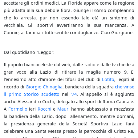
accettare gli ordini medici. La Florida appare come la regione
più adatta alla sua debole fibra. Giunge il 65mo compleanno
che lo arresta, pur non essendo tale età un sintomo di
vecchiaia. Gli sportivi avvertiranno la sua mancanza. A
Connie, ai familiari tutti sentite condoglianze. Ciao Giorgione.
Dal quotidiano "Leggo":
Il popolo biancoceleste dal web, dalle radio e dalle tv chiede a
gran voce alla Lazio di ritirare la maglia numero 9. E'
l'ennesimo atto d'amore dei tifosi del club di
Lotito
, legati al
ricordo di
Giorgio Chinaglia
, bandiera della squadra
che vinse
il primo Storico
scudetto
nel
'74
. All’appello si è aggiunto
anche Alessandro Cochi, delegato allo sport di Roma Capitale.
A
Formello
ieri
Rocchi
e
Mauri
hanno abbassato a mezz'asta
la bandiera della Lazio, dopo l'allenamento, mentre domani,
la presidenza generale della Società Sportiva Lazio farà
celebrare una Santa Messa presso la parrocchia di Cristo Re,