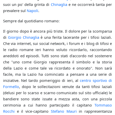
suoi un po' della grinta di
Chinaglia
e ne occorrerà tanta per
prevalere sul
Napoli
.
Sempre dal quotidiano romano:
Il giorno dopo è ancora più triste. Il dolore per la scomparsa
di
Giorgio Chinaglia
è una ferita lacerante per i tifosi laziali.
Che via internet, sui social network, i forum e i blog di tifosi e
le radio romane ieri hanno voluto ricordarlo, raccontando
aneddoti ed episodi. Tutti sono stati d'accordo nel sostenere
che "uno come Giorgio rappresenta il simbolo e la storia
della Lazio e come tale va ricordato e onorato". Non sarà
facile, ma la Lazio ha cominciato a pensare a una serie di
iniziative. Nel tardo pomeriggio di ieri, al
centro sportivo di
Formello
, dopo le sollecitazioni venute da tanti tifosi laziali
(delusi per lo scarso e scarno comunicato sul sito ufficiale) le
bandiere sono state issate a mezza asta, con una piccola
cerimonia a cui hanno partecipato il capitano
Tommaso
Rocchi
e il vice-capitano
Stefano Mauri
in rappresentanza