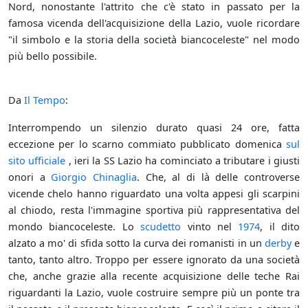
Nord, nonostante l'attrito che c'è stato in passato per la
famosa vicenda dell'acquisizione della Lazio, vuole ricordare
"il simbolo e la storia della società biancoceleste" nel modo
più bello possibile.
Da
Il Tempo
:
Interrompendo un silenzio durato quasi 24 ore, fatta
eccezione per lo scarno commiato pubblicato domenica
sul
sito ufficiale
, ieri la SS Lazio ha cominciato a tributare i giusti
onori a
Giorgio Chinaglia
. Che, al di là delle controverse
vicende chelo hanno riguardato una volta appesi gli scarpini
al chiodo, resta l'immagine sportiva più rappresentativa del
mondo biancoceleste. Lo
scudetto
vinto nel
1974
, il dito
alzato a mo' di sfida sotto la curva dei romanisti in un
derby
e
tanto, tanto altro. Troppo per essere ignorato da una società
che, anche grazie alla recente acquisizione delle teche Rai
riguardanti la Lazio, vuole costruire sempre più un ponte tra