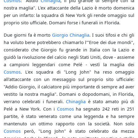
Cosmos
: "Addio
Chinaglia
, il più grande di sempre con la
nostra maglia". L'ex attaccante della Lazio è morto domenica
per un infarto: la squadra di New York gli rende omaggio sul
proprio sito ufficiale. Domani forse i funerali in Florida.
Due giorni fa è morto
Giorgio Chinaglia
. I suoi tifosi e chi gli
ha voluto bene potrebbero chiamarlo l'"Eroe dei due mondi",
considerato che Giorgio fu grande in Italia con la Lazio e
guidò la rivoluzione del calcio negli Stati Uniti, dove - assieme
a campioni leggendari come Pelé - vestì la maglia dei
Cosmos
. L'ex squadra di "Long John" ha reso omaggio
all'attaccante con un messaggio sul proprio sito ufficiale:
"Addio Giorgio, il calciatore più importante di sempre ad aver
vestito la nostra maglia". Domani o dopodomani, in Florida,
verrano celebrati i funerali.
Chinaglia
è stato amato più di
Pelé a New York. Con i
Cosmos
ha segnato 242 reti in 251
partite, è stato venerato come una leggenda e ha sempre
mantenuto un ottimo rapporto con la società. Non solo
Cosmos
però, "Long John" è stato celebrato da mezza