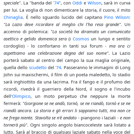
speciale"
. La "banda del
'74
", con
Oddi
e
Wilson
, sarà in curva
per lui. La voglia di non dimenticare la storia, il cuore, il mito
Chinaglia
. È nello sguardo lucido del capitano
Pino Wilson
:
"La Lazio deve ricordare al meglio chi l'ha resa grande"
. Un
accenno di polemica:
"La società ha diramato un comunicato
asettico e gelido domenica sera
(i
Cosmos
un lungo e sentito
cordoglio) - lo confortano in tanti sui forum -
ma ora ci
aspettiamo una celebrazione degna del suo nome"
. La Lazio
porterà sabato al centro del campo la sua maglia originale,
quella dello
scudetto
del
'74
. Passeranno le immagini di Long
John sui maxischermi, il film di un poeta maledetto, lo stadio
sarà inghiottito da una lacrima. Fra il fango e il profumo dei
ricordi, rivedrà il guerriero della Nord, il sogno e l'incubo
dell'
Olimpico
, un moto perpetuo che neppure la morte
fermerà:
"Giorgione se ne andò, tornò, se ne riandò, tornò e se ne
riandò ancora. La storia e gli errori li sappiamo tutti, ma non ce
ne frega niente. Stavolta se n'è andato
- piangono i laziali -
e non
tornerà più"
. Ogni singolo angolo biancoceleste sarà listato a
lutto. Sarà al braccio di qualsiasi laziale sabato nella voce del