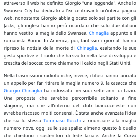
attraverso il web ha definito Giorgio "una leggenda". Anche lo
Swansea City ha dedicato all'ex centravanti un'intera pagina
web, nonostante Giorgio abbia giocato solo sei partite con gli
Jacks; gli inglesi hanno però ricordato che solo due italiani
hanno vestito la maglia dello Swansea,
Chinaglia
appunto e il
romanista Borini. In America, poi, tantissimi giornali hanno
ripreso la notizia della morte di
Chinaglia
, esaltando le sue
gesta sportive e il ruolo che ha svolto nella fase di sviluppo e
crescita del soccer, come chiamano il calcio negli Stati Uniti.
Nella trasmissioni radiofoniche, invece, i tifosi hanno lanciato
un appello per far ritirare la maglia numero 9, la casacca che
Giorgio Chinaglia
ha indossato nei suoi sette anni di Lazio.
Una proposta che sarebbe percorribile soltanto a fine
stagione, ma che all'interno del club biancoceleste non
avrebbe riscosso molti consensi. È stata anche avanzata l'idea
che sia lo stesso
Tommaso Rocchi
a rinunciare alla maglia
numero nove, oggi sulle sue spalle; almeno questo è quello
che chiedono i sostenitori di fede laziale. Anche la Curva