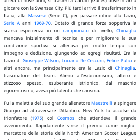
all'età di nove anni, si trasferì a Cardiff (Galles) dove iniziò a
giocare con la Swansea City. Più tardi arrivò il trasferimento in
Italia, alla
Massese
(Serie C), per passare infine alla Lazio,
Serie A
anni
1969-70
. Dotato di grande forza sopperiva la
scarsa esperienza in un
campionato
di livello;
Chinaglia
mancava inizialmente di tecnica e per migliorare la sua
condizione sportiva si allenava per molto tempo con
impegno e dedizione, giungendo ad egregi risultati. Era la
Lazio di
Giuseppe Wilson
,
Luciano Re Cecconi
,
Felice Pulici
e
altri ancora, ma principalmente era la Lazio di
Chinaglia
,
trascinatore del team. Alieno all'esibizionismo, altero e
stizzoso spesso, esuberante istrionico, dal maschio
egocentrismo, aveva più talento che carisma.
Fu la malattia del suo grande allenatore
Maestrelli
a spingere
Giorgio ad attraversare l'Atlantico. New York lo accolse da
trionfatore (
1975
) col
Cosmos
che attendeva il grande
avvenimento. Rapidamente vinse il premio come miglior
marcatore della storia della North American Soccer League