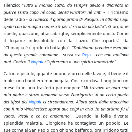
silenzio:
"Tutto il mondo Lazio, da sempre diviso e dilaniato in
guerre senza capo né coda, senza vincitori né vinti
- il richiamo
delle radio -
si riunisca il giorno prima di Pasqua. In 60mila sugli
spalti con la maglia numero 9 per il ricordo più bello"
. Giorgione
ribelle, guascone, attaccabrighe, semplicemente unico. Come
il legame indissolubile con la Lazio. Che ripartirà da
"Chinaglia è il grido di battaglia":
"Dobbiamo prendere esempio
da questo grande campione
- sussurra
Reja
-
che non mollava
mai. Contro il
Napoli
c'ispireremo a uno spirito immortale"
.
Calcio e pistole, gigante buono e orco delle favole, il bene e il
male, una bandiera mai piegata. Così ricordava Long John un
mese fa in una trasferta partenopea:
"Mi trovavo in auto con
mio padre e stavo andando verso Fuorigrotta. A un certo punto
dei tifosi del
Napoli
ci circondarono. Allora uscii dalla macchina
con il mio Winchestere sparai due colpi in aria. In un attimo fu il
vuoto. Risali e ce ne andammo"
. Quando la follia diventa
splendida malattia, Giorgione ha contagiato un popolo. Le
sue corna al San Paolo con ghigno beffardo, ora irridono tutti