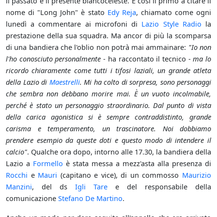
il passato e il presente biancoceleste. E così il primo a citare il
nome di "Long John" è stato
Edy Reja
, chiamato come ogni
lunedì a commentare ai microfoni di
Lazio Style Radio
la
prestazione della sua squadra. Ma ancor di più la scomparsa
di una bandiera che l'oblio non potrà mai ammainare:
"Io non
l'ho conosciuto personalmente
- ha raccontato il tecnico -
ma lo
ricordo chiaramente come tutti i tifosi laziali, un grande atleta
della Lazio di
Maestrelli
. Mi ha colto di sorpresa, sono personaggi
che sembra non debbano morire mai. È un vuoto incolmabile,
perché è stato un personaggio straordinario. Dal punto di vista
della carica agonistica si è sempre contraddistinto, grande
carisma e temperamento, un trascinatore. Noi dobbiamo
prendere esempio da queste doti e questo modo di intendere il
calcio"
. Qualche ora dopo, intorno alle 17.30, la bandiera della
Lazio a
Formello
è stata messa a mezz'asta alla presenza di
Rocchi
e
Mauri
(capitano e vice), di un commosso
Maurizio
Manzini
, del ds
Igli Tare
e del responsabile della
comunicazione
Stefano De Martino
.