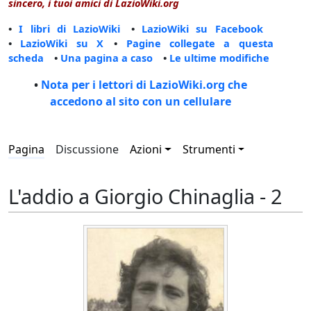
sincero, i tuoi amici di LazioWiki.org
•
I libri di LazioWiki
•
LazioWiki su Facebook
•
LazioWiki su X
•
Pagine collegate a questa
scheda
•
Una pagina a caso
•
Le ultime modifiche
•
Nota per i lettori di LazioWiki.org che
accedono al sito con un cellulare
Pagina
Discussione
Azioni
Strumenti
L'addio a Giorgio Chinaglia - 2