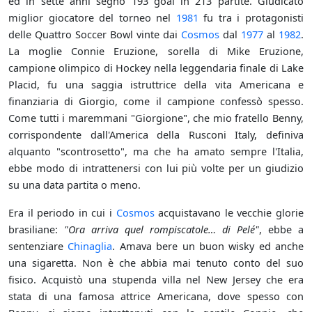
ed in sette anni segnò 193 goal in 213 partite. Giudicato
miglior giocatore del torneo nel
1981
fu tra i protagonisti
delle Quattro Soccer Bowl vinte dai
Cosmos
dal
1977
al
1982
.
La moglie Connie Eruzione, sorella di Mike Eruzione,
campione olimpico di Hockey nella leggendaria finale di Lake
Placid, fu una saggia istruttrice della vita Americana e
finanziaria di Giorgio, come il campione confessò spesso.
Come tutti i maremmani "Giorgione", che mio fratello Benny,
corrispondente dall'America della Rusconi Italy, definiva
alquanto "scontrosetto", ma che ha amato sempre l'Italia,
ebbe modo di intrattenersi con lui più volte per un giudizio
su una data partita o meno.
Era il periodo in cui i
Cosmos
acquistavano le vecchie glorie
brasiliane:
"Ora arriva quel rompiscatole… di Pelé"
, ebbe a
sentenziare
Chinaglia
. Amava bere un buon wisky ed anche
una sigaretta. Non è che abbia mai tenuto conto del suo
fisico. Acquistò una stupenda villa nel New Jersey che era
stata di una famosa attrice Americana, dove spesso con