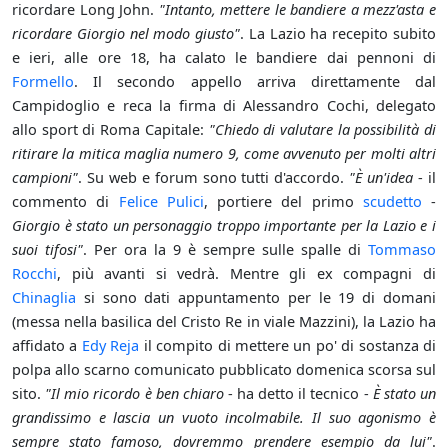
ricordare Long John.
"Intanto, mettere le bandiere a mezz'asta e
ricordare Giorgio nel modo giusto"
. La Lazio ha recepito subito
e ieri, alle ore 18, ha calato le bandiere dai pennoni di
Formello
. Il secondo appello arriva direttamente dal
Campidoglio e reca la firma di Alessandro Cochi, delegato
allo sport di Roma Capitale:
"Chiedo di valutare la possibilità di
ritirare la mitica maglia numero 9, come avvenuto per molti altri
campioni"
. Su web e forum sono tutti d'accordo.
"È un'idea
- il
commento di
Felice Pulici
, portiere del primo
scudetto
-
Giorgio è stato un personaggio troppo importante per la Lazio e i
suoi tifosi"
. Per ora la 9 è sempre sulle spalle di
Tommaso
Rocchi
, più avanti si vedrà. Mentre gli ex compagni di
Chinaglia
si sono dati appuntamento per le 19 di domani
(messa nella basilica del Cristo Re in viale Mazzini), la Lazio ha
affidato a
Edy Reja
il compito di mettere un po' di sostanza di
polpa allo scarno comunicato pubblicato domenica scorsa sul
sito.
"Il mio ricordo è ben chiaro
- ha detto il tecnico -
È stato un
grandissimo e lascia un vuoto incolmabile. Il suo agonismo è
sempre stato famoso, dovremmo prendere esempio da lui"
.