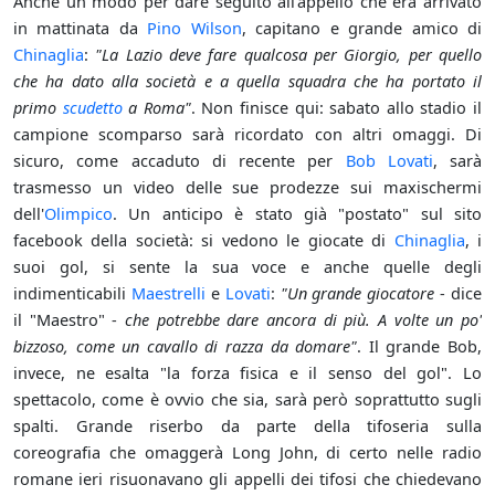
Anche un modo per dare seguito all'appello che era arrivato
in mattinata da
Pino Wilson
, capitano e grande amico di
Chinaglia
:
"La Lazio deve fare qualcosa per Giorgio, per quello
che ha dato alla società e a quella squadra che ha portato il
primo
scudetto
a Roma"
. Non finisce qui: sabato allo stadio il
campione scomparso sarà ricordato con altri omaggi. Di
sicuro, come accaduto di recente per
Bob Lovati
, sarà
trasmesso un video delle sue prodezze sui maxischermi
dell'
Olimpico
. Un anticipo è stato già "postato" sul sito
facebook della società: si vedono le giocate di
Chinaglia
, i
suoi gol, si sente la sua voce e anche quelle degli
indimenticabili
Maestrelli
e
Lovati
:
"Un grande giocatore
- dice
il "Maestro" -
che potrebbe dare ancora di più. A volte un po'
bizzoso, come un cavallo di razza da domare"
. Il grande Bob,
invece, ne esalta "la forza fisica e il senso del gol". Lo
spettacolo, come è ovvio che sia, sarà però soprattutto sugli
spalti. Grande riserbo da parte della tifoseria sulla
coreografia che omaggerà Long John, di certo nelle radio
romane ieri risuonavano gli appelli dei tifosi che chiedevano