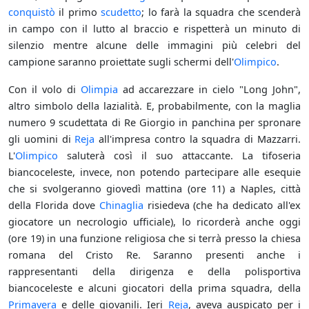
conquistò
il primo
scudetto
; lo farà la squadra che scenderà
in campo con il lutto al braccio e rispetterà un minuto di
silenzio mentre alcune delle immagini più celebri del
campione saranno proiettate sugli schermi dell'
Olimpico
.
Con il volo di
Olimpia
ad accarezzare in cielo "Long John",
altro simbolo della lazialità. E, probabilmente, con la maglia
numero 9 scudettata di Re Giorgio in panchina per spronare
gli uomini di
Reja
all'impresa contro la squadra di Mazzarri.
L'
Olimpico
saluterà così il suo attaccante. La tifoseria
biancoceleste, invece, non potendo partecipare alle esequie
che si svolgeranno giovedì mattina (ore 11) a Naples, città
della Florida dove
Chinaglia
risiedeva (che ha dedicato all'ex
giocatore un necrologio ufficiale), lo ricorderà anche oggi
(ore 19) in una funzione religiosa che si terrà presso la chiesa
romana del Cristo Re. Saranno presenti anche i
rappresentanti della dirigenza e della polisportiva
biancoceleste e alcuni giocatori della prima squadra, della
Primavera
e delle giovanili. Ieri
Reja
, aveva auspicato per i