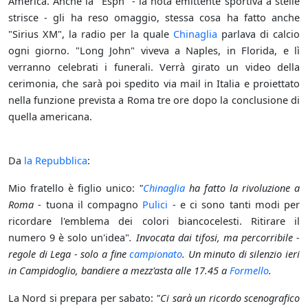
America. Anche la "Espn" - la nota emittente sportiva a stelle
strisce - gli ha reso omaggio, stessa cosa ha fatto anche
"Sirius XM", la radio per la quale
Chinaglia
parlava di calcio
ogni giorno. "Long John" viveva a Naples, in Florida, e lì
verranno celebrati i funerali. Verrà girato un video della
cerimonia, che sarà poi spedito via mail in Italia e proiettato
nella funzione prevista a Roma tre ore dopo la conclusione di
quella americana.
Da
la Repubblica
:
Mio fratello è figlio unico:
"
Chinaglia
ha fatto la rivoluzione a
Roma
- tuona il compagno
Pulici
- e ci sono tanti modi per
ricordare l'emblema dei colori biancocelesti. Ritirare il
numero 9 è solo un'idea"
. Invocata dai tifosi, ma percorribile -
regole di Lega - solo a fine
campionato
. Un minuto di silenzio ieri
in Campidoglio, bandiere a mezz'asta alle 17.45 a
Formello
.
La Nord si prepara per sabato:
"Ci sarà un ricordo scenografico