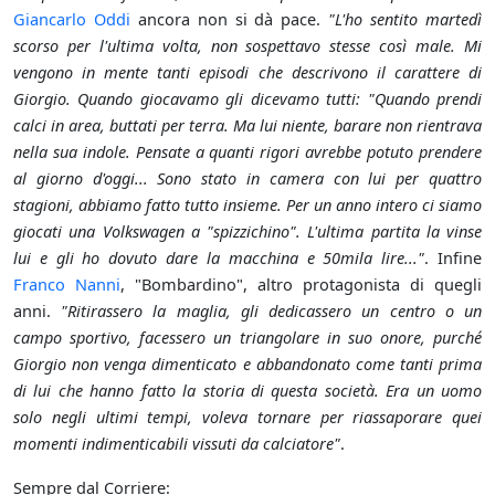
Giancarlo Oddi
ancora non si dà pace.
"L'ho sentito martedì
scorso per l'ultima volta, non sospettavo stesse così male. Mi
vengono in mente tanti episodi che descrivono il carattere di
Giorgio. Quando giocavamo gli dicevamo tutti: "Quando prendi
calci in area, buttati per terra. Ma lui niente, barare non rientrava
nella sua indole. Pensate a quanti rigori avrebbe potuto prendere
al giorno d'oggi... Sono stato in camera con lui per quattro
stagioni, abbiamo fatto tutto insieme. Per un anno intero ci siamo
giocati una Volkswagen a "spizzichino". L'ultima partita la vinse
lui e gli ho dovuto dare la macchina e 50mila lire..."
. Infine
Franco Nanni
, "Bombardino", altro protagonista di quegli
anni.
"Ritirassero la maglia, gli dedicassero un centro o un
campo sportivo, facessero un triangolare in suo onore, purché
Giorgio non venga dimenticato e abbandonato come tanti prima
di lui che hanno fatto la storia di questa società. Era un uomo
solo negli ultimi tempi, voleva tornare per riassaporare quei
momenti indimenticabili vissuti da calciatore"
.
Sempre dal Corriere: