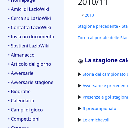
2010/11
• Homepage
• Amici di LazioWiki
<
2010
• Cerca su LazioWiki
Stagione precedente
-
Sta
• Contatta LazioWiki
• Invia un documento
Torna al portale delle Sta
• Sostieni LazioWiki
• Almanacco
La stagione cal
• Articolo del giorno
• Avversarie
►
Storia del campionato d
• Avversarie stagione
►
Avversarie e precedenti
• Biografie
►
Presenze e gol stagiona
• Calendario
►
Il precampionato
• Campi di gioco
• Competizioni
►
Le amichevoli
• Cronaca