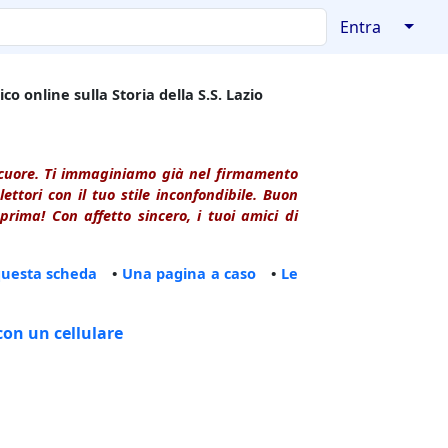
↓
Entra
co online sulla Storia della S.S. Lazio
l cuore. Ti immaginiamo già nel firmamento
ttori con il tuo stile inconfondibile. Buon
rima! Con affetto sincero, i tuoi amici di
questa scheda
•
Una pagina a caso
•
Le
con un cellulare