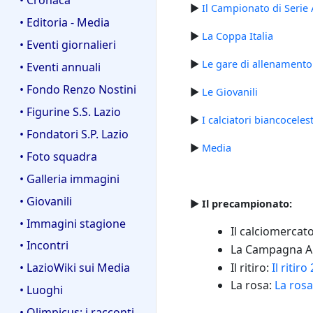
►
Il Campionato di Serie 
• Editoria - Media
►
La Coppa Italia
• Eventi giornalieri
►
Le gare di allenamento
• Eventi annuali
• Fondo Renzo Nostini
►
Le Giovanili
• Figurine S.S. Lazio
►
I calciatori biancoceles
• Fondatori S.P. Lazio
►
Media
• Foto squadra
• Galleria immagini
• Giovanili
►
Il precampionato:
• Immagini stagione
Il calciomercat
• Incontri
La Campagna A
Il ritiro:
Il ritiro
• LazioWiki sui Media
La rosa:
La ros
• Luoghi
• Olimpicus: i racconti