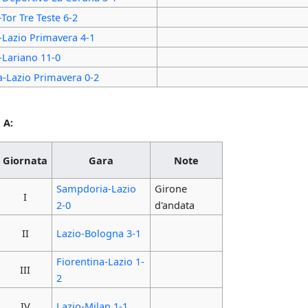
-Tor Tre Teste 6-2
-Lazio Primavera 4-1
-Lariano 11-0
a-Lazio Primavera 0-2
 A:
Giornata
Gara
Note
Sampdoria-Lazio
Girone
I
2-0
d'andata
II
Lazio-Bologna 3-1
Fiorentina-Lazio 1-
III
2
IV
Lazio-Milan 1-1