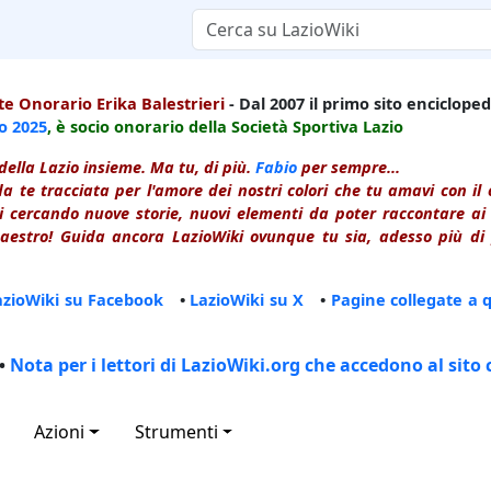
e Onorario Erika Balestrieri
- Dal 2007 il primo sito enciclopedi
io
2025
, è socio onorario della Società Sportiva Lazio
della Lazio insieme. Ma tu, di più.
Fabio
per sempre...
a te tracciata per l'amore dei nostri colori che tu amavi con i
 cercando nuove storie, nuovi elementi da poter raccontare ai le
estro! Guida ancora LazioWiki ovunque tu sia, adesso più di p
azioWiki su Facebook
•
LazioWiki su X
•
Pagine collegate a 
•
Nota per i lettori di LazioWiki.org che accedono al sito 
Azioni
Strumenti