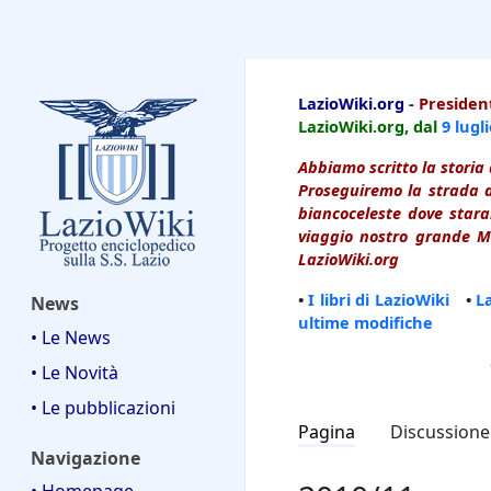
LazioWiki
LazioWiki.org
-
President
LazioWiki.org, dal
9 lugl
Abbiamo scritto la storia 
Proseguiremo la strada d
biancoceleste dove starai
viaggio nostro grande Ma
LazioWiki.org
•
I libri di LazioWiki
•
L
News
ultime modifiche
• Le News
• Le Novità
• Le pubblicazioni
Pagina
Discussione
Navigazione