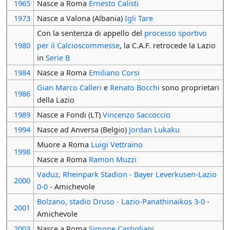
1965
Nasce a Roma
Ernesto Calisti
1973
Nasce a Valona (Albania)
Igli Tare
Con la sentenza di appello del
processo sportivo
1980
per il Calcioscommesse
, la C.A.F. retrocede la Lazio
in
Serie B
1984
Nasce a Roma
Emiliano Corsi
Gian Marco Calleri
e
Renato Bocchi
sono proprietari
1986
della Lazio
1989
Nasce a Fondi (LT)
Vincenzo Saccoccio
1994
Nasce ad Anversa (Belgio)
Jordan Lukaku
Muore a Roma
Luigi Vettraino
1998
Nasce a Roma
Ramon Muzzi
Vaduz, Rheinpark Stadion - Bayer Leverkusen-Lazio
2000
0-0
- Amichevole
Bolzano, stadio Druso - Lazio-Panathinaikos 3-0
-
2001
Amichevole
2003
Nasce a Roma
Simone Castigliani