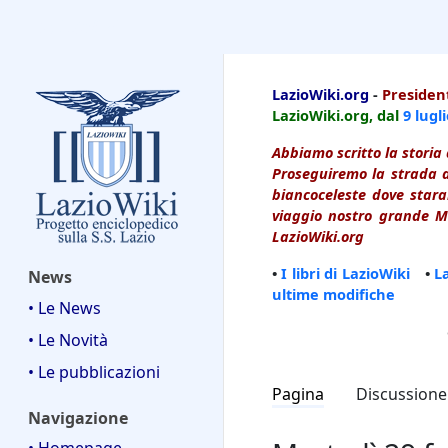
LazioWiki
LazioWiki.org
-
President
LazioWiki.org, dal
9 lugl
Abbiamo scritto la storia 
Proseguiremo la strada d
biancoceleste dove starai
viaggio nostro grande Ma
LazioWiki.org
•
I libri di LazioWiki
•
L
News
ultime modifiche
• Le News
• Le Novità
• Le pubblicazioni
Pagina
Discussione
Navigazione