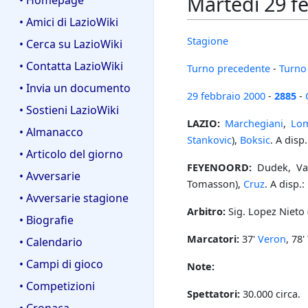
Martedì 29 f
• Homepage
• Amici di LazioWiki
Stagione
• Cerca su LazioWiki
• Contatta LazioWiki
Turno precedente
-
Turno
• Invia un documento
29 febbraio
2000
-
2885
-
• Sostieni LazioWiki
LAZIO:
Marchegiani
,
Lo
• Almanacco
Stankovic
),
Boksic
. A disp
• Articolo del giorno
FEYENOORD:
Dudek, Van
• Avversarie
Tomasson),
Cruz
. A disp.
• Avversarie stagione
Arbitro:
Sig. Lopez Nieto 
• Biografie
Marcatori:
37'
Veron
, 78
• Calendario
• Campi di gioco
Note:
• Competizioni
Spettatori:
30.000 circa.
• Cronaca