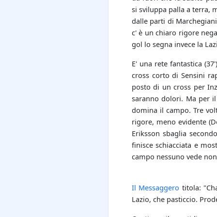
si sviluppa palla a terra,
dalle parti di Marchegian
c' è un chiaro rigore neg
gol lo segna invece la Laz
E' una rete fantastica (3
cross corto di Sensini ra
posto di un cross per Inz
saranno dolori. Ma per il
domina il campo. Tre volt
rigore, meno evidente (De
Eriksson sbaglia secondo
finisce schiacciata e mos
campo nessuno vede non fa
Il Messaggero
titola: "Ch
Lazio, che pasticcio. Prod