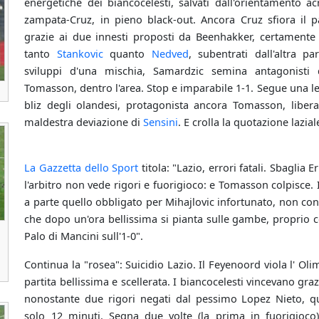
energetiche dei biancocelesti, salvati dall'orientamento a
zampata-Cruz, in pieno black-out. Ancora Cruz sfiora il 
grazie ai due innesti proposti da Beenhakker, certamente
tanto
Stankovic
quanto
Nedved
, subentrati dall'altra par
sviluppi d'una mischia, Samardzic semina antagonisti d
Tomasson, dentro l'area. Stop e imparabile 1-1. Segue una l
bliz degli olandesi, protagonista ancora Tomasson, liber
maldestra deviazione di
Sensini
. E crolla la quotazione lazial
La Gazzetta dello Sport
titola: "Lazio, errori fatali. Sbaglia 
l'arbitro non vede rigori e fuorigioco: e Tomasson colpisce. 
a parte quello obbligato per Mihajlovic infortunato, non con
che dopo un'ora bellissima si pianta sulle gambe, proprio
Palo di Mancini sull'1-0".
Continua la "rosea": Suicidio Lazio. Il Feyenoord viola l' Oli
partita bellissima e scellerata. I biancocelesti vincevano gr
nonostante due rigori negati dal pessimo Lopez Nieto, 
solo 12 minuti. Segna due volte (la prima in fuorigioc