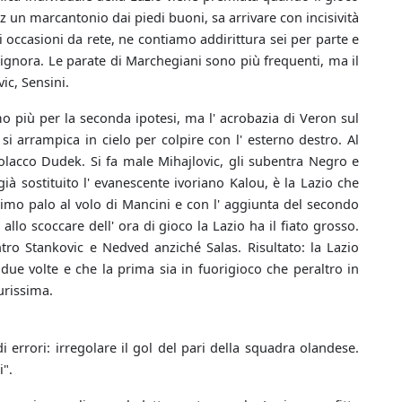
z un marcantonio dai piedi buoni, sa arrivare con incisività
occasioni da rete, ne contiamo addirittura sei per parte e
ignora. Le parate di Marchegiani sono più frequenti, ma il
ic, Sensini.
mo più per la seconda ipotesi, ma l' acrobazia di Veron sul
i arrampica in cielo per colpire con l' esterno destro. Al
polacco Dudek. Si fa male Mihajlovic, gli subentra Negro e
à sostituito l' evanescente ivoriano Kalou, è la Lazio che
ssimo palo al volo di Mancini e con l' aggiunta del secondo
lo scoccare dell' ora di gioco la Lazio ha il fiato grosso.
tro Stankovic e Nedved anziché Salas. Risultato: la Lazio
 due volte e che la prima sia in fuorigioco che peraltro in
urissima.
errori: irregolare il gol del pari della squadra olandese.
i".