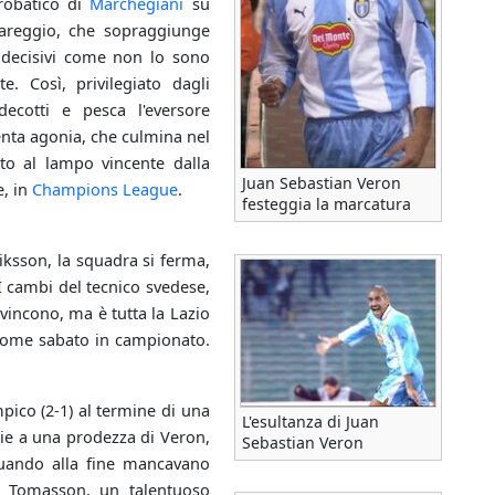
crobatico di
Marchegiani
su
pareggio, che sopraggiunge
 decisivi come non lo sono
te. Così, privilegiato dagli
ecotti e pesca l'eversore
enta agonia, che culmina nel
ato al lampo vincente dalla
Juan Sebastian Veron
e, in
Champions League
.
festeggia la marcatura
Eriksson, la squadra si ferma,
I cambi del tecnico svedese,
vincono, ma è tutta la Lazio
 come sabato in campionato.
mpico (2-1) al termine di una
L'esultanza di Juan
azie a una prodezza di Veron,
Sebastian Veron
quando alla fine mancavano
o) Tomasson, un talentuoso