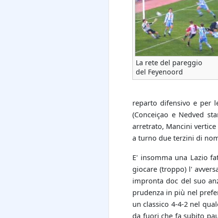
La rete del pareggio
del Feyenoord
reparto difensivo e per l
(Conceiçao e Nedved sta
arretrato, Mancini vertice
a turno due terzini di n
E' insomma una Lazio fatt
giocare (troppo) l' avvers
impronta doc del suo anz
prudenza in più nel prefe
un classico 4-4-2 nel qual
da fuori che fa subito pa