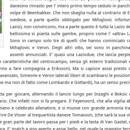
danesino rimasto per l' intero primo tempo seduto in panch
volpe di Beenhakker. Che non sbaglia nulla al contrario di E
svedese, a parte quello obbligato per Mihajlovic infortun
Lazio), non convincono, ma a parte questo è tutta la Lazio d
bellissima si pianta sulle gambe, proprio come l' «altra» 
Sono in campo solo tre di quelli che hanno cominciato co
Mihajlovic e Veron. Degli altri otto, sei sono in panchin
assenti annunciati. E' quasi una Laziodue, che lascia perple
e caratteristiche del centrocampo, senza gli esterni tradizional
nno a fare compagnia a Eriksson). Ma si capisce assai presto
 avanzato, Simeone e Veron laterali liberi di scambiarsi le posizioni
ome ma non di fatto come Lombardo e Gottardi), ha un senso preci
a per giocare, alternando il lancio lungo per Inzaghi e Boksic c
ario. Che infatti non si fa pregare. Il Feyenoord, che alla vigili
iano e celebrato allenatore, e si muove con grande armonia tra
rire De Visser al trequartista danese Tomasson, (che sarà la sua v
e gran parte del lavoro passa per i piedi e la testa di Van Gastel
ura. E' match a viso aperto e assai bello, nel quale la maggior tec