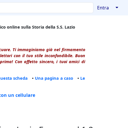
↓
Entra
co online sulla Storia della S.S. Lazio
l cuore. Ti immaginiamo già nel firmamento
ttori con il tuo stile inconfondibile. Buon
rima! Con affetto sincero, i tuoi amici di
questa scheda
•
Una pagina a caso
•
Le
con un cellulare