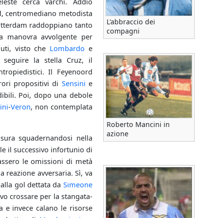
eleste cerca varchi. Addio
tel, centromediano metodista
L'abbraccio dei
Rotterdam raddoppiano tanto
compagni
una manovra avvolgente per
nuti, visto che
Lombardo
e
eguire la stella Cruz, il
tropiedistici. Il Feyenoord
rori propositivi di
Sensini
e
dibili. Poi, dopo una debole
ini
-
Veron
, non contemplata
Roberto Mancini in
azione
misura squadernandosi nella
e il successivo infortunio di
assero le omissioni di metà
a reazione avversaria. Sì, va
alla gol dettata da
Simeone
lvo crossare per la stangata-
a e invece calano le risorse