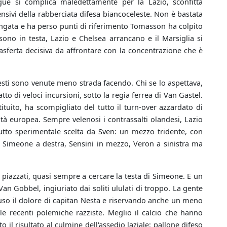
gue si complica maledettamente per la Lazio, sconfitta
sivi della rabberciata difesa biancoceleste. Non è bastata
lungata e ha perso punti di riferimento Tomasson ha colpito
ono in testa, Lazio e Chelsea arrancano e il Marsiglia si
rasferta decisiva da affrontare con la concentrazione che è
lesti sono venute meno strada facendo. Chi se lo aspettava,
o di veloci incursioni, sotto la regia ferrea di Van Gastel.
tuito, ha scompigliato del tutto il turn-over azzardato di
ità europea. Sempre velenosi i contrassalti olandesi, Lazio
 tutto sperimentale scelta da Sven: un mezzo tridente, con
on Simeone a destra, Sensini in mezzo, Veron a sinistra ma
ci piazzati, quasi sempre a cercare la testa di Simeone. E un
an Gobbel, ingiuriato dai soliti ululati di troppo. La gente
so il dolore di capitan Nesta e riservando anche un meno
le recenti polemiche razziste. Meglio il calcio che hanno
il risultato al culmine dell'assedio laziale: pallone difeso