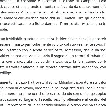
romano: L'irreparabile è successo. Il girone di Campions Lea
d, capace di una grande rimonta ma favorito da due svarioni difen
infortunio di Mihajlovic ha complicato le cose, la squadra si è al
i Mancini che avrebbe forse chiuso il match. Ora gli olandesi s
iancocelesti saranno a Rotterdam per l'immediata rivincita: una t
inale.
un invidiabile assetto di squadra, le idee chiare che ai biancoce
essere rimasto particolarmente colpito dal suo veemente avvio, fatt
to un tempo con discreta pericolosità, Tomasson, che lo ha sosti
hakker ha portato via alla Lazio il sogno di un record d'imbattibil
a, con un'accorata ricerca dell'intesa, vista la formazione del
to il fronte d'attacco, e un reparto centrale tutto argentino, c
edilige.
amento, la Lazio ha trovato il solito Mihajlovic ispiratore sui cal
ai gradi di capitano, indomabile nei frequenti duelli con il nero V
nel numero ma almeno nel calore, ricordando con un lungo applau
rovazione ad Eugenio Fascetti, vecchio allenatore al centro del
i, impreziosito dallo splendido gioiello di Veron che ha sbloccato 