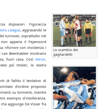
za dispiaceri. Figuraccia
ions League
, aggravando le
el turnover, soprattutto nel
o non appena il Feyenoord
 rifornire con insistenza i
Lo scambio dei
 di Leo Beenhakker mostrano
gagliardetti
za, fuori casa. Così
Veron
,
ivano più titolari, la nostra
ti (è fallito il tentativo di
 comitato d'ordine proposto
Tormenti su tormenti, mentre
timo esempio d'intolleranza.
3 che aggiunge De Visser fra