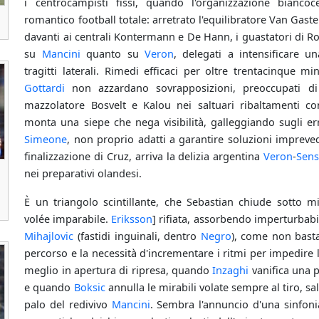
i centrocampisti fissi, quando l'organizzazione biancoc
romantico football totale: arretrato l'equilibratore Van Gas
davanti ai centrali Kontermann e De Hann, i guastatori di 
su
Mancini
quanto su
Veron
, delegati a intensificare 
tragitti laterali. Rimedi efficaci per oltre trentacinque mi
Gottardi
non azzardano sovrapposizioni, preoccupati di s
mazzolatore Bosvelt e Kalou nei saltuari ribaltamenti con
monta una siepe che nega visibilità, galleggiando sugli er
Simeone
, non proprio adatti a garantire soluzioni impreve
finalizzazione di Cruz, arriva la delizia argentina
Veron
-
Sens
nei preparativi olandesi.
È un triangolo scintillante, che Sebastian chiude sotto 
volée imparabile.
Eriksson
] rifiata, assorbendo imperturbabil
Mihajlovic
(fastidi inguinali, dentro
Negro
), come non bast
percorso e la necessità d'incrementare i ritmi per impedire l
meglio in apertura di ripresa, quando
Inzaghi
vanifica una p
e quando
Boksic
annulla le mirabili volate sempre al tiro, sa
palo del redivivo
Mancini
. Sembra l'annuncio d'una sinfoni