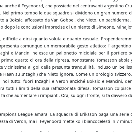
 ma anche il Feyenoord, che possiede nel centravanti argentino Cru
i. Nel primo tempo le due squadre si dividono un gran numero di 
ato a Boksic, affossato da Van Gobbel, che Nieto, un pachiderma, 
io dopo le conclusioni imprecise di un niente di Simeone, Mihajlov
7'), difficile a dirsi quanto voluta e quanto casuale. Propenderem
ppresenta comunque un memorabile gesto atletico: l' argentino s
aghi e Mancini ne esce un pallonetto micidiale per il portiere 
 primo quarto d' ora della ripresa, nonostante Tomasson abbia gi
e vicinissima al gol della presunta tranquillità, incluso un belli
 Haan su Inzaghi) che Nieto ignora. Come un orologio svizzero, al
 noi tutto: fuori Inzaghi e Veron anziché Boksic e Mancini, den
tra tutti i limiti della sua raffazzonata difesa. Tomasson colpisce
 che aumentare i rimpianti. Ora, su ogni fronte, si fa davvero d
ampions League amara. La squadra di Eriksson paga una serie di 
ezza di Veron, ma il Feyenoord mette ko i biancocelesti in 7 minut