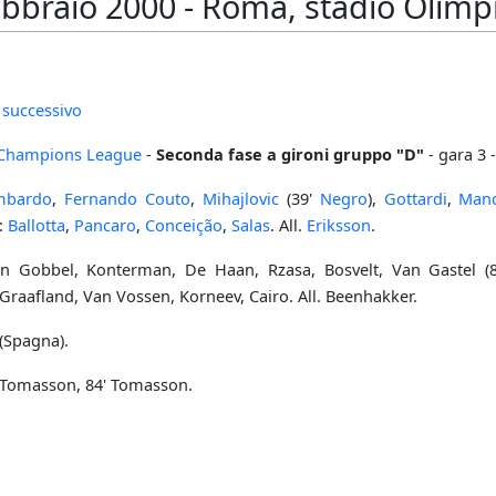
ebbraio 2000 - Roma, stadio Olimp
 successivo
Champions League
-
Seconda fase a gironi gruppo "D"
- gara 3 -
mbardo
,
Fernando Couto
,
Mihajlovic
(39'
Negro
),
Gottardi
,
Manc
.:
Ballotta
,
Pancaro
,
Conceição
,
Salas
. All.
Eriksson
.
 Gobbel, Konterman, De Haan, Rzasa, Bosvelt, Van Gastel (81'
: Graafland, Van Vossen, Korneev, Cairo. All. Beenhakker.
(Spagna).
' Tomasson, 84' Tomasson.