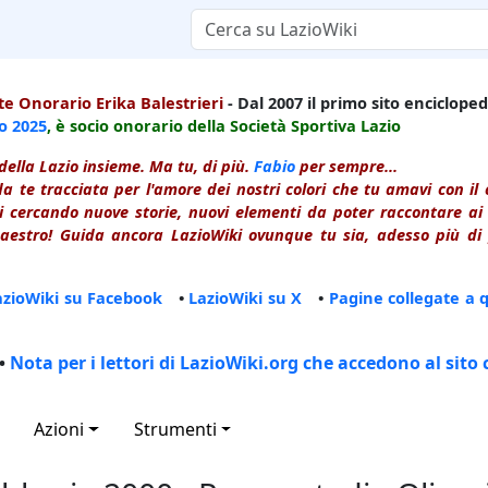
e Onorario Erika Balestrieri
- Dal 2007 il primo sito enciclopedi
io
2025
, è socio onorario della Società Sportiva Lazio
della Lazio insieme. Ma tu, di più.
Fabio
per sempre...
a te tracciata per l'amore dei nostri colori che tu amavi con i
 cercando nuove storie, nuovi elementi da poter raccontare ai le
estro! Guida ancora LazioWiki ovunque tu sia, adesso più di p
azioWiki su Facebook
•
LazioWiki su X
•
Pagine collegate a 
•
Nota per i lettori di LazioWiki.org che accedono al sito 
Azioni
Strumenti