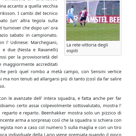
ina accanto a quella vecchia
riksson. I cambi del tecnico
ato (un' altra tegola sulla
el turnover che dopo un' ora
Lazio sabato in campionato.
n l' Udinese: Marchegiani,
La rete-vittoria degli
a e due (Nesta e Ravanelli)
ospiti
ssi per la provvisorietà del
i e maggiormente accreditati
 che però quel rombo a metà campo, con Sensini vertice
 ma non tenuti ad allargarsi più di tanto (così da far salire
so.
on le avanzate dell' intera squadra, e fatta anche per far
a abbiamo certo assai colpevolmente sottovalutato, mostra l'
 reparto e reparto. Beenhakker mostra solo un pizzico di
incente arma a sorpresa) così che la squadra si schiera con
, regista non a caso col numero 5 sulla maglia e con un tiro
nica individuale della Lazio viene premiata quando il gioco