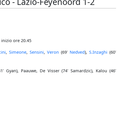
ico - Lazio-Feyenoord 1-2
 inizio ore 20.45
ini
,
Simeone
,
Sensini
,
Veron
(69'
Nedved
),
S.Inzaghi
(60'
 Gyan), Paauwe, De Visser (74' Samardzic), Kalou (46'