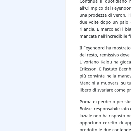
Continua il quotidiano 
all'Olimpico dal Feyenoor
una prodezza di Veron, l'
due volte dopo un palo d
rilancia. E mercoledì i b
mancata nell'incredibile f
Il Feyenoord ha mostrato 
del resto, remissivo deve 
L'ivoriano Kalou ha gioca
Eriksson. E l'astuto Been
più convinta nella manovr
Mancini a muoversi su tut
libero di svariare come pr
Prima di perderlo per stir
Boksic responsabilizzato d
laziale non ha risposto 
opportuno coretto di app
prodotto le due contendent