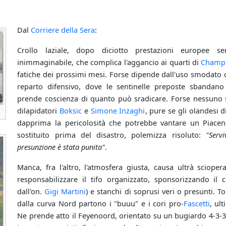
Dal
Corriere della Sera
:
Crollo laziale, dopo diciotto prestazioni europee sen
inimmaginabile, che complica l'aggancio ai quarti di
Champ
fatiche dei prossimi mesi. Forse dipende dall'uso smodato d
reparto difensivo, dove le sentinelle preposte sbandan
prende coscienza di quanto può sradicare. Forse nessuno sa
dilapidatori
Boksic
e
Simone Inzaghi
, pure se gli olandesi
dapprima la pericolosità che potrebbe vantare un Piacen
sostituito prima del disastro, polemizza risoluto:
"Serv
presunzione è stata punita"
.
Manca, fra l'altro, l'atmosfera giusta, causa ultrà scioperan
responsabilizzare il tifo organizzato, sponsorizzando il
dall'on.
Gigi Martini
) e stanchi di soprusi veri o presunti. 
dalla curva Nord partono i "buuu" e i cori pro-
Fascetti
, ul
Ne prende atto il Feyenoord, orientato su un bugiardo 4-3-