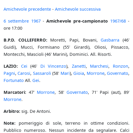
Amichevole precedente
-
Amichevole successiva
6 settembre
1967
-
Amichevole pre-campionato
1967/68
-
ore 17:00
B.P.D. COLLEFERRO:
Moretti, Papi, Bovani,
Gasbarra
(46'
Guidi), Mucci, Formisano (55' Girardi), Oliosi, Pissacco,
Montecchi, Mascioli (46' Marini), Dominici. All. Risorti.
LAZIO:
Cei
(46'
Di Vincenzo
),
Zanetti
,
Marchesi
,
Ronzon
,
Pagni
,
Carosi
,
Sassaroli
(58'
Mari
),
Gioia
,
Morrone
,
Governato
,
Fortunato
All.
Gei
.
Marcatori:
47'
Morrone
, 58'
Governato
, 71' Papi (aut), 89'
Morrone
.
Arbitro:
sig. De Antoni.
Note:
pomeriggio di sole, terreno in ottime condizioni.
Pubblico numeroso. Nessun incidente da segnalare. Calci