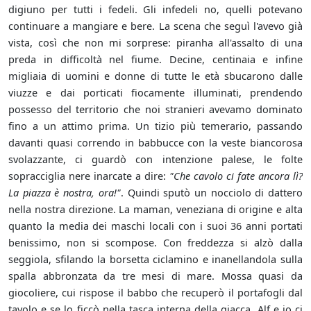
digiuno per tutti i fedeli. Gli infedeli no, quelli potevano
continuare a mangiare e bere. La scena che seguì l'avevo già
vista, così che non mi sorprese: piranha all'assalto di una
preda in difficoltà nel fiume. Decine, centinaia e infine
migliaia di uomini e donne di tutte le età sbucarono dalle
viuzze e dai porticati fiocamente illuminati, prendendo
possesso del territorio che noi stranieri avevamo dominato
fino a un attimo prima. Un tizio più temerario, passando
davanti quasi correndo in babbucce con la veste biancorosa
svolazzante, ci guardò con intenzione palese, le folte
sopracciglia nere inarcate a dire:
"Che cavolo ci fate ancora lì?
La piazza è nostra, ora!"
. Quindi sputò un nocciolo di dattero
nella nostra direzione. La maman, veneziana di origine e alta
quanto la media dei maschi locali con i suoi 36 anni portati
benissimo, non si scompose. Con freddezza si alzò dalla
seggiola, sfilando la borsetta ciclamino e inanellandola sulla
spalla abbronzata da tre mesi di mare. Mossa quasi da
giocoliere, cui rispose il babbo che recuperò il portafogli dal
tavolo e se lo ficcò nella tasca interna della giacca. Alf e io ci