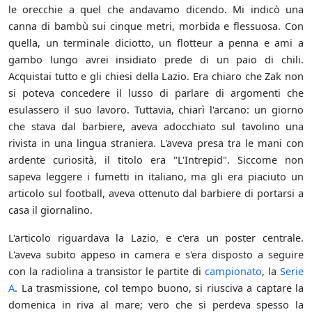
le orecchie a quel che andavamo dicendo. Mi indicò una
canna di bambù sui cinque metri, morbida e flessuosa. Con
quella, un terminale diciotto, un flotteur a penna e ami a
gambo lungo avrei insidiato prede di un paio di chili.
Acquistai tutto e gli chiesi della Lazio. Era chiaro che Zak non
si poteva concedere il lusso di parlare di argomenti che
esulassero il suo lavoro. Tuttavia, chiarì l'arcano: un giorno
che stava dal barbiere, aveva adocchiato sul tavolino una
rivista in una lingua straniera. L'aveva presa tra le mani con
ardente curiosità, il titolo era "L'Intrepid". Siccome non
sapeva leggere i fumetti in italiano, ma gli era piaciuto un
articolo sul football, aveva ottenuto dal barbiere di portarsi a
casa il giornalino.
L'articolo riguardava la Lazio, e c'era un poster centrale.
L'aveva subito appeso in camera e s'era disposto a seguire
con la radiolina a transistor le partite di
campionato
, la
Serie
A
. La trasmissione, col tempo buono, si riusciva a captare la
domenica in riva al mare; vero che si perdeva spesso la