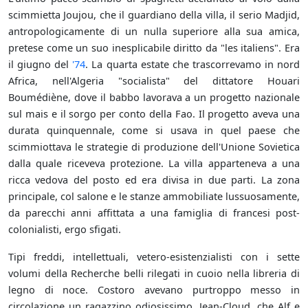
scimmietta Joujou, che il guardiano della villa, il serio Madjid,
antropologicamente di un nulla superiore alla sua amica,
pretese come un suo inesplicabile diritto da "les italiens". Era
il giugno del
'74
. La quarta estate che trascorrevamo in nord
Africa, nell'Algeria "socialista" del dittatore Houari
Boumédiène, dove il babbo lavorava a un progetto nazionale
sul mais e il sorgo per conto della Fao. Il progetto aveva una
durata quinquennale, come si usava in quel paese che
scimmiottava le strategie di produzione dell'Unione Sovietica
dalla quale riceveva protezione. La villa apparteneva a una
ricca vedova del posto ed era divisa in due parti. La zona
principale, col salone e le stanze ammobiliate lussuosamente,
da parecchi anni affittata a una famiglia di francesi post-
colonialisti, ergo sfigati.
Tipi freddi, intellettuali, vetero-esistenzialisti con i sette
volumi della Recherche belli rilegati in cuoio nella libreria di
legno di noce. Costoro avevano purtroppo messo in
circolazione un ragazzino odiosissimo, Jean-Cloud, che Alf e