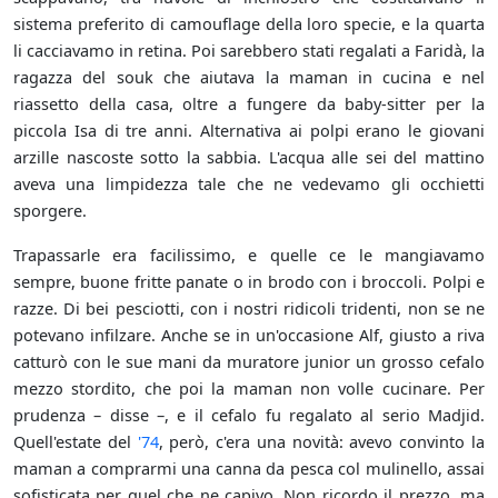
sistema preferito di camouflage della loro specie, e la quarta
li cacciavamo in retina. Poi sarebbero stati regalati a Faridà, la
ragazza del souk che aiutava la maman in cucina e nel
riassetto della casa, oltre a fungere da baby-sitter per la
piccola Isa di tre anni. Alternativa ai polpi erano le giovani
arzille nascoste sotto la sabbia. L'acqua alle sei del mattino
aveva una limpidezza tale che ne vedevamo gli occhietti
sporgere.
Trapassarle era facilissimo, e quelle ce le mangiavamo
sempre, buone fritte panate o in brodo con i broccoli. Polpi e
razze. Di bei pesciotti, con i nostri ridicoli tridenti, non se ne
potevano infilzare. Anche se in un'occasione Alf, giusto a riva
catturò con le sue mani da muratore junior un grosso cefalo
mezzo stordito, che poi la maman non volle cucinare. Per
prudenza – disse –, e il cefalo fu regalato al serio Madjid.
Quell'estate del
'74
, però, c'era una novità: avevo convinto la
maman a comprarmi una canna da pesca col mulinello, assai
sofisticata per quel che ne capivo. Non ricordo il prezzo, ma