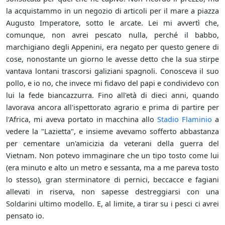
la acquistammo in un negozio di articoli per il mare a piazza
Augusto Imperatore, sotto le arcate. Lei mi avvertì che,
comunque, non avrei pescato nulla, perché il babbo,
marchigiano degli Appenini, era negato per questo genere di
cose, nonostante un giorno le avesse detto che la sua stirpe
vantava lontani trascorsi galiziani spagnoli. Conosceva il suo
pollo, e io no, che invece mi fidavo del papi e condividevo con
lui la fede biancazzurra. Fino all'età di dieci anni, quando
lavorava ancora all'ispettorato agrario e prima di partire per
l'Africa, mi aveva portato in macchina allo
Stadio Flaminio
a
vedere la "Lazietta", e insieme avevamo sofferto abbastanza
per cementare un'amicizia da veterani della guerra del
Vietnam. Non potevo immaginare che un tipo tosto come lui
(era minuto e alto un metro e sessanta, ma a me pareva tosto
lo stesso), gran sterminatore di pernici, beccacce e fagiani
allevati in riserva, non sapesse destreggiarsi con una
Soldarini ultimo modello. E, al limite, a tirar su i pesci ci avrei
pensato io.