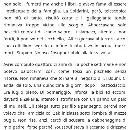
non solo i fumetti ma anche i libri, e avevo fama di essere
l'intellettuale della famiglia. La Soldarini, però, telescopica
non più di tanto, risultò corta e il galleggiante tondo
rimaneva troppo vicino allo scoglio. Abboccavano solo
pescetti colorati di scarso valore. Li slamavo, attento a non
ferirli, li ponevo nel secchiello, l'Alf ci giocava al terrorista col
suo coltellino segreto e infine li ributtavo in acqua mezzi
morti. Stupido. Noioso. Insopportabile alla terza volta.
Avrei compiuto quattordici anni di lì a poche settimane e non
potevo baloccarmi così, come fossi un pischello senza
risorse. Non rimaneva che tornare al negozio di El Bouni. Ci
andai da solo, una quindicina di giorni dopo il pasticciaccio.
Era luglio pieno. Di pomeriggio, inforcai la bici ed eccomi
davanti a Zakaria, intento a strofinare con un panno un paio
di mulinelli. Gli spiegai tutto per filo e per segno, perché non
volevo che l'amicizia col Zak iniziasse sotto l'ombra di mezze
bugie. Non rise, anzi, cercò di scusare la dabbenaggine di
mio padre, forse perché Youssouf stava lì accanto e drizzava