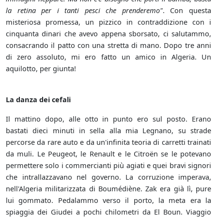
la retina per i tanti pesci che prenderemo"
. Con questa
misteriosa promessa, un pizzico in contraddizione con i
cinquanta dinari che avevo appena sborsato, ci salutammo,
consacrando il patto con una stretta di mano. Dopo tre anni
di zero assoluto, mi ero fatto un amico in Algeria. Un
aquilotto, per giunta!
La danza dei cefali
Il mattino dopo, alle otto in punto ero sul posto. Erano
bastati dieci minuti in sella alla mia Legnano, su strade
percorse da rare auto e da un'infinita teoria di carretti trainati
da muli. Le Peugeot, le Renault e le Citroën se le potevano
permettere solo i commercianti più agiati e quei bravi signori
che intrallazzavano nel governo. La corruzione imperava,
nell'Algeria militarizzata di Boumédiène. Zak era già lì, pure
lui gommato. Pedalammo verso il porto, la meta era la
spiaggia dei Giudei a pochi chilometri da El Boun. Viaggio