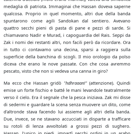
medaglia di patriota. Immaginai che Hassan doveva saperne
qualcosa. Proprio in quel momento, altri due della banda
spuntarono come agili Sandokan dal sentiero. Avevano
quattro secchi pieni di pasta di pane e pezzi di sarde. Si
chiamavano Nadir e Murad, i capoguardia del Rais. Seppi da
Zak i nomi dei restanti altri, non facili però da ricordare. Ora
in tutto ci contavamo una decina, sparsi a raggiera sulla
superficie della banchina di scogli. Il mio orologio da polso
diceva che erano le nove passate. Con che cosa avremmo
pescato, visto che non si vedeva una canna in giro?
Ma ecco che Hassan gridò
"hdhraaan!"
(attenzione). Quindi
emise un forte fischio e batté le mani levandole teatralmente
verso il cielo. Era il segnale che la pesca iniziava. Zak mi disse
di sedermi e guardare la scena senza muovere un dito, come
d'altronde stava facendo lui assieme agli altri della banda.
Due, invece, se ne stavano accucciati in disparte a trafficare
su rotoli di lenza avvoltolati a grossi pezzi di sughero.
Hassan, l'unico in piedi, impartì secchi ordini in un arabo