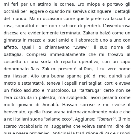
mi ferì per un attimo le cornee. Ero miope e portavo gli
occhiali per leggere o quando mi serviva distinguere i dettagli
del mondo. Ma in occasioni come quelle preferivo lasciarli a
casa, soprattutto per non rischiare di perderli. L'avventurosa
discesa era evidentemente terminata. Zakaria balzò come un
ginnasta in mezzo ai suoi amici e li abbracciò uno a uno con
affetto. Quelli lo chiamavano "Zwawi", il suo nome di
battaglia. Compresi immediatamente che mi trovavo al
cospetto di una sorta di reparto operativo, con un capo
denominato Rais. Zak mi presentò al Rais, il cui vero nome
era Hassan. Alto una buona spanna più di me, quindi sul
metro e settantatré, teneva i capelli neri tagliati corti e aveva
un fisico asciutto e muscoloso. La "tartaruga" certo non se
l'era costruita in palestra, ma svolgendo lavori pesanti come
molti giovani di Annabà. Hassan sorrise e mi rivolse il
benvenuto, quella frase araba internazionalmente nota e che
a noi italiani suona "salamelecco". Aggiunse:
"Tamurt?"
. Il mio
scarso vocabolario mi suggeriva che voleva sentirmi dire da
quale paese provenivo. Anticipai la traduzione di Zak e risposi