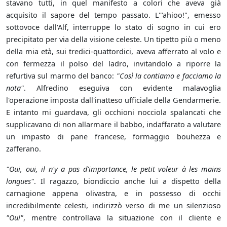
stavano tutti, in quel manifesto a colori che aveva già
acquisito il sapore del tempo passato. L'"ahioo!", emesso
sottovoce dall'Alf, interruppe lo stato di sogno in cui ero
precipitato per via della visione celeste. Un tipetto più o meno
della mia età, sui tredici-quattordici, aveva afferrato al volo e
con fermezza il polso del ladro, invitandolo a riporre la
refurtiva sul marmo del banco:
"Così la contiamo e facciamo la
nota"
. Alfredino eseguiva con evidente malavoglia
l'operazione imposta dall'inatteso ufficiale della Gendarmerie.
E intanto mi guardava, gli occhioni nocciola spalancati che
supplicavano di non allarmare il babbo, indaffarato a valutare
un impasto di pane francese, formaggio bouhezza e
zafferano.
"Oui, oui, il n'y a pas d'importance, le petit voleur à les mains
longues"
. Il ragazzo, biondiccio anche lui a dispetto della
carnagione appena olivastra, e in possesso di occhi
incredibilmente celesti, indirizzò verso di me un silenzioso
"Oui"
, mentre controllava la situazione con il cliente e