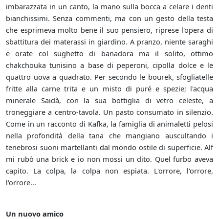
imbarazzata in un canto, la mano sulla bocca a celare i denti
bianchissimi. Senza commenti, ma con un gesto della testa
che esprimeva molto bene il suo pensiero, riprese l'opera di
sbattitura dei materassi in giardino. A pranzo, niente saraghi
e orate col sughetto di banadora ma il solito, ottimo
chakchouka tunisino a base di peperoni, cipolla dolce e le
quattro uova a quadrato. Per secondo le bourek, sfogliatelle
fritte alla carne trita e un misto di puré e spezie; l'acqua
minerale Saidà, con la sua bottiglia di vetro celeste, a
troneggiare a centro-tavola. Un pasto consumato in silenzio.
Come in un racconto di Kafka, la famiglia di animaletti pelosi
nella profondità della tana che mangiano auscultando i
tenebrosi suoni martellanti dal mondo ostile di superficie. Alf
mi rubò una brick e io non mossi un dito. Quel furbo aveva
capito. La colpa, la colpa non espiata. L'orrore, l'orrore,
l'orrore...
Un nuovo amico