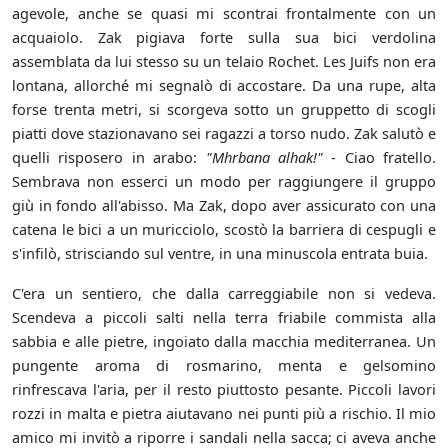
agevole, anche se quasi mi scontrai frontalmente con un
acquaiolo. Zak pigiava forte sulla sua bici verdolina
assemblata da lui stesso su un telaio Rochet. Les Juifs non era
lontana, allorché mi segnalò di accostare. Da una rupe, alta
forse trenta metri, si scorgeva sotto un gruppetto di scogli
piatti dove stazionavano sei ragazzi a torso nudo. Zak salutò e
quelli risposero in arabo:
"Mhrbana alhak!"
- Ciao fratello.
Sembrava non esserci un modo per raggiungere il gruppo
giù in fondo all'abisso. Ma Zak, dopo aver assicurato con una
catena le bici a un muricciolo, scostò la barriera di cespugli e
s'infilò, strisciando sul ventre, in una minuscola entrata buia.
C'era un sentiero, che dalla carreggiabile non si vedeva.
Scendeva a piccoli salti nella terra friabile commista alla
sabbia e alle pietre, ingoiato dalla macchia mediterranea. Un
pungente aroma di rosmarino, menta e gelsomino
rinfrescava l'aria, per il resto piuttosto pesante. Piccoli lavori
rozzi in malta e pietra aiutavano nei punti più a rischio. Il mio
amico mi invitò a riporre i sandali nella sacca; ci aveva anche