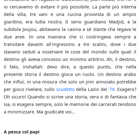
io cercavamo di evitare il più possibile. La parte più interna
della villa, tre vani e una cucina provvista di un ampio
giardino, era tutta nostra. Il serio guardiano Madjid, e la
subdola Joujou, abitavano la casina a sé stante che legava le
due aree. In una maniera che ci costringeva sempre a
transitare davanti all'ingressino a tre scalini, dove i due
stavano seduti a osservare le cose del mondo sulle quali il
destino gli aveva concesso un minimo arbitrio. Ah, il destino,
il fato, inshallah: devo dire, a questo punto, che nella
presente storia il destino gioca un ruolo. Un destino arabo
che influì, in una misura che solo un jinn annoiato potrebbe
per gioco rivelare, sullo
scudetto
della Lazio del
'74
. Esagero?
Oh sicuro! Quando si scrive una storia, vera o di fantasia che
sia, si esagera sempre, solo le memorie dei carcerati tendono
a minimizzare. Ma giudicate voi...
A pesca col papi