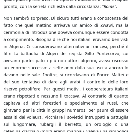
pronto, con la serietà richiesta dalla circostanza:
"Rome"
.
Non sembrò sorpreso. Di sicuro tutti erano a conoscenza del
fatto che quel mattino arrivava un amico di Zwawi, ma la
cerimonia di introduzione doveva comunque essere condotta
a compimento. Bisogna dire che noi italiani eravamo ben visti
in Algeria. Ci consideravano alternativi ai francesi, perché il
film La battaglia di Algeri del regista Gillo Pontecorvo, cui
avevano partecipato i più noti attori algerini, aveva riscosso
un enorme successo: a sette anni dalla sua uscita ancora lo
davano nelle sale. Inoltre, si ricordavano di Enrico Mattei e
del suo tentativo di dare agli arabi il controllo delle loro
riserve petrolifere. Per questi motivi, i cooperateurs italiani
erano rispettati e nessuno li toccava. Al contrario di quanto
capitava ad altri forestieri e specialmente ai russi, che
giravano per la città in gruppi numerosi per paura di essere
assaliti dai voleurs. Picchiare i sovietici intruppati a pattuglia
sul lungomare, rubargli il berretto, un orologio o una
catenina d'acciaio (molti erano marinai), valeva una simbolica