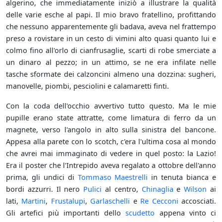
algerino, che immediatamente iniziò a illustrare la qualità
delle varie esche al papi. Il mio bravo fratellino, profittando
che nessuno apparentemente gli badava, aveva nel frattempo
preso a rovistare in un cesto di vimini alto quasi quanto lui e
colmo fino all'orlo di cianfrusaglie, scarti di robe smerciate a
un dinaro al pezzo; in un attimo, se ne era infilate nelle
tasche sformate dei calzoncini almeno una dozzina: sugheri,
manovelle, piombi, pesciolini e calamaretti finti.
Con la coda dell'occhio avvertivo tutto questo. Ma le mie
pupille erano state attratte, come limatura di ferro da un
magnete, verso l'angolo in alto sulla sinistra del bancone.
Appesa alla parete con lo scotch, c'era l'ultima cosa al mondo
che avrei mai immaginato di vedere in quel posto: la Lazio!
Era il poster che l'Intrepido aveva regalato a ottobre dell'anno
prima, gli undici di
Tommaso Maestrelli
in tenuta bianca e
bordi azzurri. Il nero
Pulici
al centro,
Chinaglia
e
Wilson
ai
lati,
Martini
,
Frustalupi
,
Garlaschelli
e
Re Cecconi
accosciati.
Gli artefici più importanti dello
scudetto
appena vinto ci