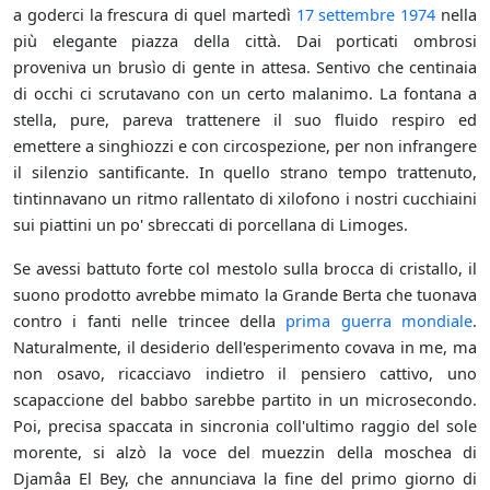
a goderci la frescura di quel martedì
17 settembre
1974
nella
più elegante piazza della città. Dai porticati ombrosi
proveniva un brusìo di gente in attesa. Sentivo che centinaia
di occhi ci scrutavano con un certo malanimo. La fontana a
stella, pure, pareva trattenere il suo fluido respiro ed
emettere a singhiozzi e con circospezione, per non infrangere
il silenzio santificante. In quello strano tempo trattenuto,
tintinnavano un ritmo rallentato di xilofono i nostri cucchiaini
sui piattini un po' sbreccati di porcellana di Limoges.
Se avessi battuto forte col mestolo sulla brocca di cristallo, il
suono prodotto avrebbe mimato la Grande Berta che tuonava
contro i fanti nelle trincee della
prima guerra mondiale
.
Naturalmente, il desiderio dell'esperimento covava in me, ma
non osavo, ricacciavo indietro il pensiero cattivo, uno
scapaccione del babbo sarebbe partito in un microsecondo.
Poi, precisa spaccata in sincronia coll'ultimo raggio del sole
morente, si alzò la voce del muezzin della moschea di
Djamâa El Bey, che annunciava la fine del primo giorno di