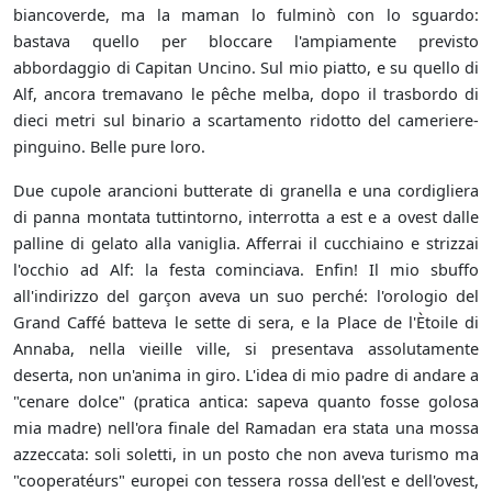
biancoverde, ma la maman lo fulminò con lo sguardo:
bastava quello per bloccare l'ampiamente previsto
abbordaggio di Capitan Uncino. Sul mio piatto, e su quello di
Alf, ancora tremavano le pêche melba, dopo il trasbordo di
dieci metri sul binario a scartamento ridotto del cameriere-
pinguino. Belle pure loro.
Due cupole arancioni butterate di granella e una cordigliera
di panna montata tuttintorno, interrotta a est e a ovest dalle
palline di gelato alla vaniglia. Afferrai il cucchiaino e strizzai
l'occhio ad Alf: la festa cominciava. Enfin! Il mio sbuffo
all'indirizzo del garçon aveva un suo perché: l'orologio del
Grand Caffé batteva le sette di sera, e la Place de l'Ètoile di
Annaba, nella vieille ville, si presentava assolutamente
deserta, non un'anima in giro. L'idea di mio padre di andare a
"cenare dolce" (pratica antica: sapeva quanto fosse golosa
mia madre) nell'ora finale del Ramadan era stata una mossa
azzeccata: soli soletti, in un posto che non aveva turismo ma
"cooperatéurs" europei con tessera rossa dell'est e dell'ovest,