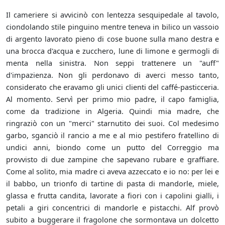
Il cameriere si avvicinò con lentezza sesquipedale al tavolo,
ciondolando stile pinguino mentre teneva in bilico un vassoio
di argento lavorato pieno di cose buone sulla mano destra e
una brocca d'acqua e zucchero, lune di limone e germogli di
menta nella sinistra. Non seppi trattenere un "auff"
d'impazienza. Non gli perdonavo di averci messo tanto,
considerato che eravamo gli unici clienti del caffé-pasticceria.
Al momento. Servì per primo mio padre, il capo famiglia,
come da tradizione in Algeria. Quindi mia madre, che
ringraziò con un "merci" starnutito dei suoi. Col medesimo
garbo, sganciò il rancio a me e al mio pestifero fratellino di
undici anni, biondo come un putto del Correggio ma
provvisto di due zampine che sapevano rubare e graffiare.
Come al solito, mia madre ci aveva azzeccato e io no: per lei e
il babbo, un trionfo di tartine di pasta di mandorle, miele,
glassa e frutta candita, lavorate a fiori con i capolini gialli, i
petali a giri concentrici di mandorle e pistacchi. Alf provò
subito a buggerare il fragolone che sormontava un dolcetto