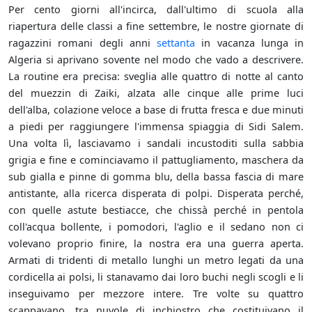
Per cento giorni all'incirca, dall'ultimo di scuola alla
riapertura delle classi a fine settembre, le nostre giornate di
ragazzini romani degli anni
settanta
in vacanza lunga in
Algeria si aprivano sovente nel modo che vado a descrivere.
La routine era precisa: sveglia alle quattro di notte al canto
del muezzin di Zaiki, alzata alle cinque alle prime luci
dell'alba, colazione veloce a base di frutta fresca e due minuti
a piedi per raggiungere l'immensa spiaggia di Sidi Salem.
Una volta lì, lasciavamo i sandali incustoditi sulla sabbia
grigia e fine e cominciavamo il pattugliamento, maschera da
sub gialla e pinne di gomma blu, della bassa fascia di mare
antistante, alla ricerca disperata di polpi. Disperata perché,
con quelle astute bestiacce, che chissà perché in pentola
coll'acqua bollente, i pomodori, l'aglio e il sedano non ci
volevano proprio finire, la nostra era una guerra aperta.
Armati di tridenti di metallo lunghi un metro legati da una
cordicella ai polsi, li stanavamo dai loro buchi negli scogli e li
inseguivamo per mezzore intere. Tre volte su quattro
scappavano, tra nuvole di inchiostro che costituivano il