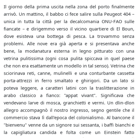
Il giorno della prima uscita nella zona del porto finalmente
arrivò. Un mattino, il babbo ci fece salire sulla Peugeot 404 –
unica in tutta la città per la decalcomania ONU-FAO sulle
fiancate – e dirigemmo verso il vicino quartiere di El Boun,
dove esisteva una bottega di pesca. La trovammo senza
problemi. Alle nove era già aperta e si presentava anche
bene, la modanatura esterna in legno pitturato con una
vetrina pulitissima (ogni cosa pulita spiccava in quel paese
che non era esattamente un modello in tal senso). Vetrina che
sciorinava reti, canne, mulinelli e una conturbante cassetta
porta-attrezzi in ferro smaltato e ghirigori. Da un lato si
poteva leggere, a caratteri latini con la traslitterazione in
arabo classico a fianco: "appat vivant". Significava che
vendevano larve di mosca, granchietti e vermi. Un dlin-dlon
allegro accompagnò il nostro ingresso, segno gentile che il
commercio stava lì dall'epoca del colonialismo. Al bancone il
"bienvenu" venne da un signore sui sessanta, i baffi bianchi e
la capigliatura candida e folta come un Einstein fatto