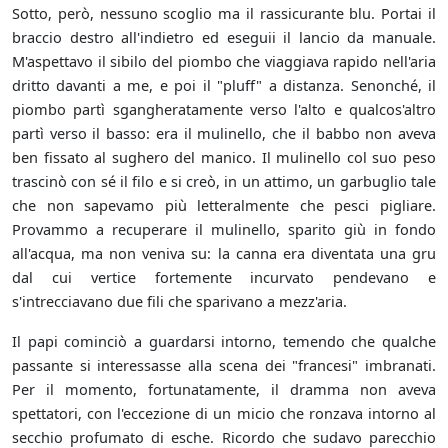
Sotto, però, nessuno scoglio ma il rassicurante blu. Portai il
braccio destro all'indietro ed eseguii il lancio da manuale.
M'aspettavo il sibilo del piombo che viaggiava rapido nell'aria
dritto davanti a me, e poi il "pluff" a distanza. Senonché, il
piombo partì sgangheratamente verso l'alto e qualcos'altro
partì verso il basso: era il mulinello, che il babbo non aveva
ben fissato al sughero del manico. Il mulinello col suo peso
trascinò con sé il filo e si creò, in un attimo, un garbuglio tale
che non sapevamo più letteralmente che pesci pigliare.
Provammo a recuperare il mulinello, sparito giù in fondo
all'acqua, ma non veniva su: la canna era diventata una gru
dal cui vertice fortemente incurvato pendevano e
s'intrecciavano due fili che sparivano a mezz'aria.
Il papi cominciò a guardarsi intorno, temendo che qualche
passante si interessasse alla scena dei "francesi" imbranati.
Per il momento, fortunatamente, il dramma non aveva
spettatori, con l'eccezione di un micio che ronzava intorno al
secchio profumato di esche. Ricordo che sudavo parecchio