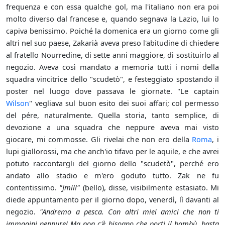
frequenza e con essa qualche gol, ma l'italiano non era poi
molto diverso dal francese e, quando segnava la Lazio, lui lo
capiva benissimo. Poiché la domenica era un giorno come gli
altri nel suo paese, Zakarià aveva preso l'abitudine di chiedere
al fratello Nourredine, di sette anni maggiore, di sostituirlo al
negozio. Aveva così mandato a memoria tutti i nomi della
squadra vincitrice dello "scudetò", e festeggiato spostando il
poster nel luogo dove passava le giornate. "Le captain
Wilson
" vegliava sul buon esito dei suoi affari; col permesso
del pére, naturalmente. Quella storia, tanto semplice, di
devozione a una squadra che neppure aveva mai visto
giocare, mi commosse. Gli rivelai che non ero della
Roma
, i
lupi giallorossi, ma che anch'io tifavo per le aquile, e che avrei
potuto raccontargli del giorno dello "scudetò", perché ero
andato allo stadio e m'ero goduto tutto. Zak ne fu
contentissimo.
"Jmil!"
(bello), disse, visibilmente estasiato. Mi
diede appuntamento per il giorno dopo, venerdì, lì davanti al
negozio.
"Andremo a pesca. Con altri miei amici che non ti
immagini neppure! Ma non c'è bisogno che porti il bambù, basta