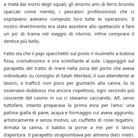
a metà dai morsi degli squali, gli enormi ami di ferro brunito
spaccati come niente), i pescatori professionisti che ci
ospitavano avevano compiuto loro tutte le operazioni. Il
nostro divertimento era stato assistere allo spettacolo e fare
un po' di traina nel viaggio di ritorno; infine comprare il
dentice più bello.
Fatto sta che il papi spacchettò sul posto il mulinello a bobina
fissa, cromatissimo e ora scintillante al sole. L'appoggiò sul
parapetto del tratto di mare nella zona del porto che aveva
individuato su consiglio di Salah Merdasì, il suo attendente al
lavoro, e trafficò non poco per giuntarlo alla canna. Io lo
osservavo dubbioso ma ancora rispettoso, ogni secondo più
cosciente del casino in cui ci stavamo cacciando. Alf, servo
tuttofare, intanto preparava la prima esca per l'amo: una
pallina gialla di pane, acqua e formaggio cui aveva aggiunto,
artisticamente e senza motivo, un ciuffetto di rosei bigattini.
Armata la canna, il babbo la porse a me per il lancio
d'apertura. Il parapetto strapiombava per almeno dieci metri.