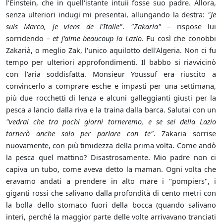
l'Einstein, che in quell'istante intuii fosse suo padre. Allora,
senza ulteriori indugi mi presentai, allungando la destra:
"Je
suis Marco, je viens de l'Italie"
.
"Zakaria"
– rispose lui
sorridendo –
et j'aime beaucoup la Lazio
. Fu così che conobbi
Zakarià, o meglio Zak, l'unico aquilotto dell'Algeria. Non ci fu
tempo per ulteriori approfondimenti. Il babbo si riavvicinò
con l'aria soddisfatta. Monsieur Youssuf era riuscito a
convincerlo a comprare esche e impasti per una settimana,
più due rocchetti di lenza e alcuni galleggianti giusti per la
pesca a lancio dalla riva e la traina dalla barca. Salutai con un
"vedrai che tra pochi giorni torneremo, e se sei della Lazio
tornerò anche solo per parlare con te"
. Zakaria sorrise
nuovamente, con più timidezza della prima volta. Come andò
la pesca quel mattino? Disastrosamente. Mio padre non ci
capiva un tubo, come aveva detto la maman. Ogni volta che
eravamo andati a prendere in alto mare i "pompiers", i
giganti rossi che salivano dalla profondità di cento metri con
la bolla dello stomaco fuori della bocca (quando salivano
interi, perché la maggior parte delle volte arrivavano tranciati