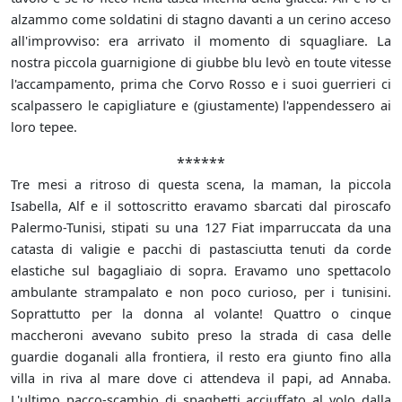
alzammo come soldatini di stagno davanti a un cerino acceso
all'improvviso: era arrivato il momento di squagliare. La
nostra piccola guarnigione di giubbe blu levò en toute vitesse
l'accampamento, prima che Corvo Rosso e i suoi guerrieri ci
scalpassero le capigliature e (giustamente) l'appendessero ai
loro tepee.
******
Tre mesi a ritroso di questa scena, la maman, la piccola
Isabella, Alf e il sottoscritto eravamo sbarcati dal piroscafo
Palermo-Tunisi, stipati su una 127 Fiat imparruccata da una
catasta di valigie e pacchi di pastasciutta tenuti da corde
elastiche sul bagagliaio di sopra. Eravamo uno spettacolo
ambulante strampalato e non poco curioso, per i tunisini.
Soprattutto per la donna al volante! Quattro o cinque
maccheroni avevano subito preso la strada di casa delle
guardie doganali alla frontiera, il resto era giunto fino alla
villa in riva al mare dove ci attendeva il papi, ad Annaba.
L'ultimo pacco-scambio di spaghetti acciuffato al volo dalla