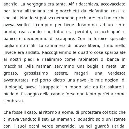
anch'io. La vergogna era tanta. Alf ridacchiava, accovacciato
per terra all'indiana coi ginocchietti da elefantino rossi e
spellati. Non lo si poteva nemmeno picchiare: era l'unico che
aveva svolto il compito per bene. Insomma, ad un certo
punto, realizzando che tutto era perduto, ci acchiappò il
panico e decidemmo di scappare. Con la forbice speciale
tagliammo i fili. La canna era di nuovo libera, il mulinello
invece era andato. Raccogliemmo le quattro cose sparpaiate
ai nostri piedi e risalimmo come rapinatori di banca in
macchina. Alla maman servimmo una bugia a metà: un
grosso, grossissimo essere, magari una verdesca
avventuratasi nel porto dietro una nave (le mie nozioni di
ittiologia), aveva "strappato" in modo tale da far saltare il
piede di fissaggio della canna; forse non tanto perfetta come
sembrava.
Che fosse il caso, al ritorno a Roma, di protestare col tizio che
ci aveva venduto il set? La maman ci squadrò solo un istante
con i suoi occhi verde smeraldo. Quindi guardò Farida,