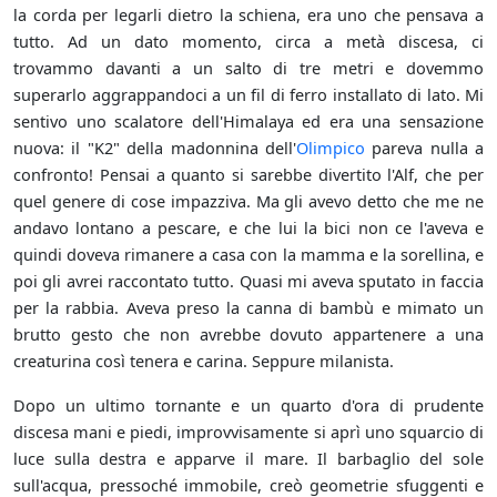
la corda per legarli dietro la schiena, era uno che pensava a
tutto. Ad un dato momento, circa a metà discesa, ci
trovammo davanti a un salto di tre metri e dovemmo
superarlo aggrappandoci a un fil di ferro installato di lato. Mi
sentivo uno scalatore dell'Himalaya ed era una sensazione
nuova: il "K2" della madonnina dell'
Olimpico
pareva nulla a
confronto! Pensai a quanto si sarebbe divertito l'Alf, che per
quel genere di cose impazziva. Ma gli avevo detto che me ne
andavo lontano a pescare, e che lui la bici non ce l'aveva e
quindi doveva rimanere a casa con la mamma e la sorellina, e
poi gli avrei raccontato tutto. Quasi mi aveva sputato in faccia
per la rabbia. Aveva preso la canna di bambù e mimato un
brutto gesto che non avrebbe dovuto appartenere a una
creaturina così tenera e carina. Seppure milanista.
Dopo un ultimo tornante e un quarto d'ora di prudente
discesa mani e piedi, improvvisamente si aprì uno squarcio di
luce sulla destra e apparve il mare. Il barbaglio del sole
sull'acqua, pressoché immobile, creò geometrie sfuggenti e