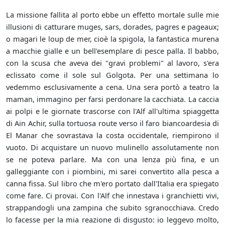
La missione fallita al porto ebbe un effetto mortale sulle mie
illusioni di catturare muges, sars, dorades, pagres e pageaux;
o magari le loup de mer, cioè la spigola, la fantastica murena
a macchie gialle e un bell'esemplare di pesce palla. Il babbo,
con la scusa che aveva dei "gravi problemi" al lavoro, s'era
eclissato come il sole sul Golgota. Per una settimana lo
vedemmo esclusivamente a cena. Una sera portò a teatro la
maman, immagino per farsi perdonare la cacchiata. La caccia
ai polpi e le giornate trascorse con l'Alf all'ultima spiaggetta
di Ain Achir, sulla tortuosa route verso il faro biancoardesia di
El Manar che sovrastava la costa occidentale, riempirono il
vuoto. Di acquistare un nuovo mulinello assolutamente non
se ne poteva parlare. Ma con una lenza più fina, e un
galleggiante con i piombini, mi sarei convertito alla pesca a
canna fissa. Sul libro che m'ero portato dall'Italia era spiegato
come fare. Ci provai. Con l'Alf che innestava i granchietti vivi,
strappandogli una zampina che subito sgranocchiava. Credo
lo facesse per la mia reazione di disgusto: io leggevo molto,