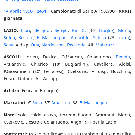
14 aprile
1990
-
2451
- Campionato di Serie A 1989/90 -
XXXII
giornata
LAZIO:
Fiori
,
Bergodi
,
Sergio
,
Pin G.
(46'
Troglio
),
Monti
,
Soldà
,
Bertoni
,
F. Marchegiani
,
Amarildo
,
Sclosa
(73'
Icardi
),
Sosa
. A disp.
Orsi
,
Nardecchia
,
Piscedda
. All.
Materazzi
.
ASCOLI:
Lorieri, Destro, O.Mancini, Colantuono,
Benetti
,
Arslanovic, Chierico (18' Bugiardini), Cavaliere, Aloisi,
P.Giovannelli (80' Ferraresi), Cvetkovic. A disp. Bocchino,
Fusco, Didoné. All. Agroppi.
Arbitro:
Felicani (Bologna).
Marcatori:
6'
Sosa
, 37'
Amarildo
, 38'
F. Marchegiani
.
Note:
sole, caldo estivo, terreno buono. Ammoniti Monti,
Cvetkovic, Destro e Colantuono. Angoli 9-1 per la Lazio.
Spettatori:
16.715 per lire 453.200.000 (abbonati 8.716 per lire