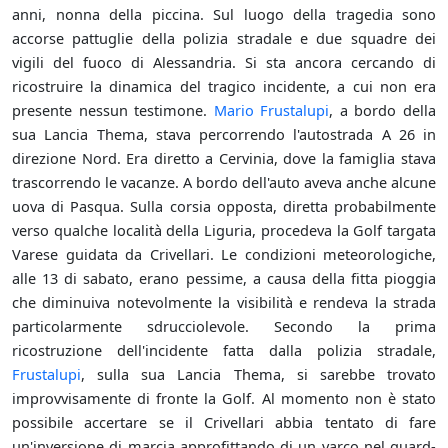
anni, nonna della piccina. Sul luogo della tragedia sono
accorse pattuglie della polizia stradale e due squadre dei
vigili del fuoco di Alessandria. Si sta ancora cercando di
ricostruire la dinamica del tragico incidente, a cui non era
presente nessun testimone.
Mario Frustalupi
, a bordo della
sua Lancia Thema, stava percorrendo l'autostrada A 26 in
direzione Nord. Era diretto a Cervinia, dove la famiglia stava
trascorrendo le vacanze. A bordo dell'auto aveva anche alcune
uova di Pasqua. Sulla corsia opposta, diretta probabilmente
verso qualche località della Liguria, procedeva la Golf targata
Varese guidata da Crivellari. Le condizioni meteorologiche,
alle 13 di sabato, erano pessime, a causa della fitta pioggia
che diminuiva notevolmente la visibilità e rendeva la strada
particolarmente sdrucciolevole. Secondo la prima
ricostruzione dell'incidente fatta dalla polizia stradale,
Frustalupi
, sulla sua Lancia Thema, si sarebbe trovato
improvvisamente di fronte la Golf. Al momento non è stato
possibile accertare se il Crivellari abbia tentato di fare
un'inversione di marcia approfittando di un varco nel guard-