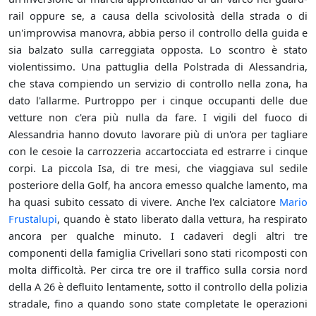
rail oppure se, a causa della scivolosità della strada o di
un'improvvisa manovra, abbia perso il controllo della guida e
sia balzato sulla carreggiata opposta. Lo scontro è stato
violentissimo. Una pattuglia della Polstrada di Alessandria,
che stava compiendo un servizio di controllo nella zona, ha
dato l'allarme. Purtroppo per i cinque occupanti delle due
vetture non c'era più nulla da fare. I vigili del fuoco di
Alessandria hanno dovuto lavorare più di un'ora per tagliare
con le cesoie la carrozzeria accartocciata ed estrarre i cinque
corpi. La piccola Isa, di tre mesi, che viaggiava sul sedile
posteriore della Golf, ha ancora emesso qualche lamento, ma
ha quasi subito cessato di vivere. Anche l'ex calciatore
Mario
Frustalupi
, quando è stato liberato dalla vettura, ha respirato
ancora per qualche minuto. I cadaveri degli altri tre
componenti della famiglia Crivellari sono stati ricomposti con
molta difficoltà. Per circa tre ore il traffico sulla corsia nord
della A 26 è defluito lentamente, sotto il controllo della polizia
stradale, fino a quando sono state completate le operazioni