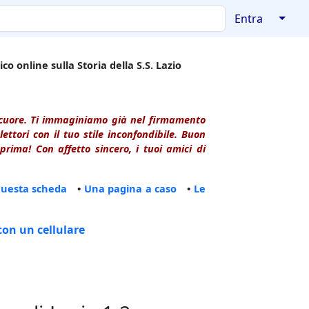
↓
Entra
co online sulla Storia della S.S. Lazio
l cuore. Ti immaginiamo già nel firmamento
ttori con il tuo stile inconfondibile. Buon
rima! Con affetto sincero, i tuoi amici di
questa scheda
•
Una pagina a caso
•
Le
con un cellulare