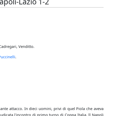
poli-Lazio 1-2
 Cadregari, Venditto.
Puccinelli
.
nte attacco. In dieci uomini, privi di quel Piola che aveva
iudicata l'incontro di primo turno di Coppa Italia. Il Napoli