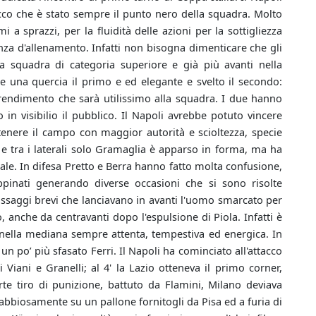
acco che è stato sempre il punto nero della squadra. Molto
i a sprazzi, per la fluidità delle azioni per la sottigliezza
enza d'allenamento. Infatti non bisogna dimenticare che gli
a squadra di categoria superiore e già più avanti nella
me una quercia il primo e ed elegante e svelto il secondo:
rendimento che sarà utilissimo alla squadra. I due hanno
in visibilio il pubblico. Il Napoli avrebbe potuto vincere
tenere il campo con maggior autorità e scioltezza, specie
 e tra i laterali solo Gramaglia è apparso in forma, ma ha
ale. In difesa Pretto e Berra hanno fatto molta confusione,
pinati generando diverse occasioni che si sono risolte
passaggi brevi che lanciavano in avanti l'uomo smarcato per
so, anche da centravanti dopo l'espulsione di Piola. Infatti è
za nella mediana sempre attenta, tempestiva ed energica. In
un po’ più sfasato Ferri. Il Napoli ha cominciato all'attacco
Viani e Granelli; al 4' la Lazio otteneva il primo corner,
rte tiro di punizione, battuto da Flamini, Milano deviava
bbiosamente su un pallone fornitogli da Pisa ed a furia di