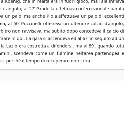
a Köenig, che in realtà era in fuori gioco, ma l'ala infilava
o d’angolo; al 27' Gradella effettuava un'eccezionale parata
va un palo, ma anche Piola effettuava un paio di eccellenti
a, al 50' Puccinelli otteneva un ulteriore calcio d'angolo,
arbitro non ravvisava, ma subito dopo concedeva il calcio di
rmare in gol. La gara si accendeva ed al 67' in seguito ad un
 la Lazio era costretta a difendersi, ma al 89', quando tutti
Flamini, scendeva come un fulmine nell'area partenopea e
rsi, perché il tempo di recuperare non c'era.