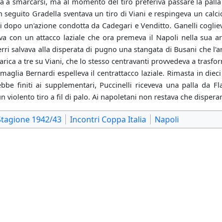
iva a smarcarsi, ma al momento del tiro preferiva passare la palla 
n seguito Gradella sventava un tiro di Viani e respingeva un calci
ani dopo un'azione condotta da Cadegari e Venditto. Ganelli coglie
ava con un attacco laziale che ora premeva il Napoli nella sua are
erri salvava alla disperata di pugno una stangata di Busani che l'
arica a tre su Viani, che lo stesso centravanti provvedeva a trasfo
maglia Bernardi espelleva il centrattacco laziale. Rimasta in dieci
be finiti ai supplementari, Puccinelli riceveva una palla da 
 violento tiro a fil di palo. Ai napoletani non restava che dispera
Stagione 1942/43
Incontri Coppa Italia
Napoli