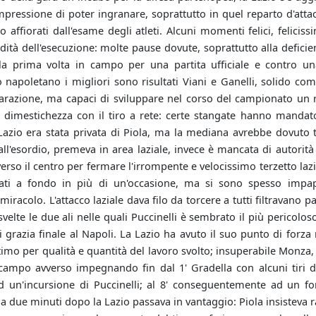
impressione di poter ingranare, soprattutto in quel reparto d'att
 affiorati dall'esame degli atleti. Alcuni momenti felici, felicissim
idità dell'esecuzione: molte pause dovute, soprattutto alla defici
la prima volta in campo per una partita ufficiale e contro un
o napoletano i migliori sono risultati Viani e Ganelli, solido co
arazione, ma capaci di sviluppare nel corso del campionato un 
dimestichezza con il tiro a rete: certe stangate hanno mandato 
Lazio era stata privata di Piola, ma la mediana avrebbe dovuto 
l'esordio, premeva in area laziale, invece è mancata di autorità
erso il centro per fermare l'irrompente e velocissimo terzetto lazi
ati a fondo in più di un'occasione, ma si sono spesso impap
iracolo. L'attacco laziale dava filo da torcere a tutti filtravano 
e svelte le due ali nelle quali Puccinelli è sembrato il più pericolo
di grazia finale al Napoli. La Lazio ha avuto il suo punto di for
timo per qualità e quantità del lavoro svolto; insuperabile Monza, 
ampo avverso impegnando fin dal 1' Gradella con alcuni tiri di 
ad un'incursione di Puccinelli; al 8' conseguentemente ad un fo
due minuti dopo la Lazio passava in vantaggio: Piola insisteva ra