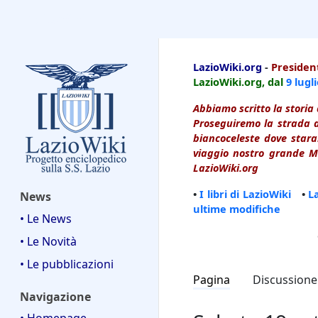
LazioWiki
LazioWiki.org
-
President
LazioWiki.org, dal
9 lugl
Abbiamo scritto la storia 
Proseguiremo la strada d
biancoceleste dove starai
viaggio nostro grande Ma
LazioWiki.org
•
I libri di LazioWiki
•
L
News
ultime modifiche
• Le News
• Le Novità
• Le pubblicazioni
Pagina
Discussione
Navigazione