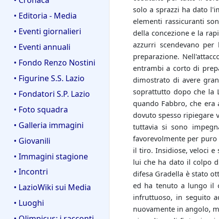
solo a sprazzi ha dato l'
• Editoria - Media
elementi rassicuranti sono
• Eventi giornalieri
della concezione e la rap
azzurri scendevano per 
• Eventi annuali
preparazione. Nell'attacc
• Fondo Renzo Nostini
entrambi a corto di prep
• Figurine S.S. Lazio
dimostrato di avere gran 
soprattutto dopo che la 
• Fondatori S.P. Lazio
quando Fabbro, che era al
• Foto squadra
dovuto spesso ripiegare v
• Galleria immagini
tuttavia si sono impegn
favorevolmente per puro m
• Giovanili
il tiro. Insidiose, veloci 
• Immagini stagione
lui che ha dato il colpo 
• Incontri
difesa Gradella è stato ot
ed ha tenuto a lungo il c
• LazioWiki sui Media
infruttuoso, in seguito 
• Luoghi
nuovamente in angolo, ma 
• Olimpicus: i racconti