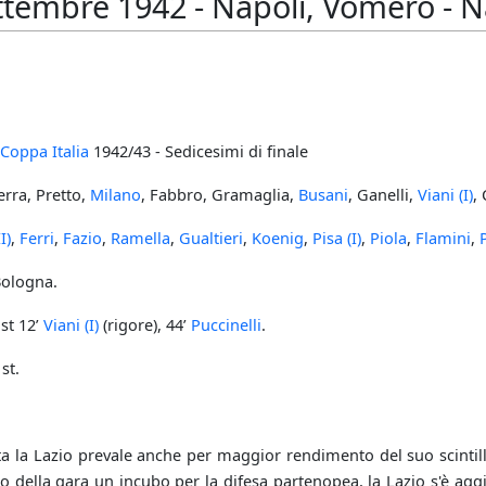
ttembre 1942 - Napoli, Vomero - Na
Coppa Italia
1942/43 - Sedicesimi di finale
erra, Pretto,
Milano
, Fabbro, Gramaglia,
Busani
, Ganelli,
Viani (I)
,
I)
,
Ferri
,
Fazio
,
Ramella
,
Gualtieri
,
Koenig
,
Pisa (I)
,
Piola
,
Flamini
,
Bologna.
 st 12’
Viani (I)
(rigore), 44’
Puccinelli
.
st.
ta la Lazio prevale anche per maggior rendimento del suo scintilla
rso della gara un incubo per la difesa partenopea, la Lazio s'è agg