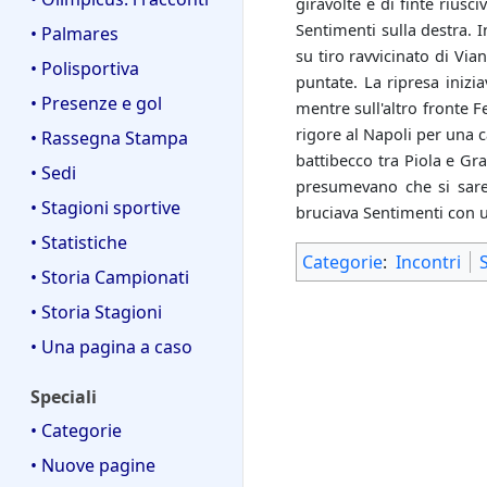
giravolte e di finte riusc
Sentimenti sulla destra. I
• Palmares
su tiro ravvicinato di Vi
• Polisportiva
puntate. La ripresa inizi
• Presenze e gol
mentre sull'altro fronte F
rigore al Napoli per una c
• Rassegna Stampa
battibecco tra Piola e Gra
• Sedi
presumevano che si sareb
• Stagioni sportive
bruciava Sentimenti con un
• Statistiche
Categorie
:
Incontri
• Storia Campionati
• Storia Stagioni
• Una pagina a caso
Speciali
• Categorie
• Nuove pagine