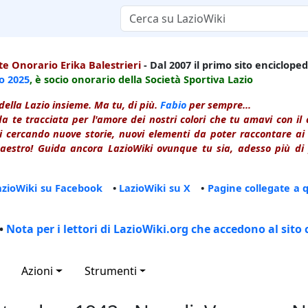
e Onorario Erika Balestrieri
- Dal 2007 il primo sito enciclopedi
io
2025
, è socio onorario della Società Sportiva Lazio
della Lazio insieme. Ma tu, di più.
Fabio
per sempre...
a te tracciata per l'amore dei nostri colori che tu amavi con i
 cercando nuove storie, nuovi elementi da poter raccontare ai le
estro! Guida ancora LazioWiki ovunque tu sia, adesso più di p
azioWiki su Facebook
•
LazioWiki su X
•
Pagine collegate a 
•
Nota per i lettori di LazioWiki.org che accedono al sito 
Azioni
Strumenti