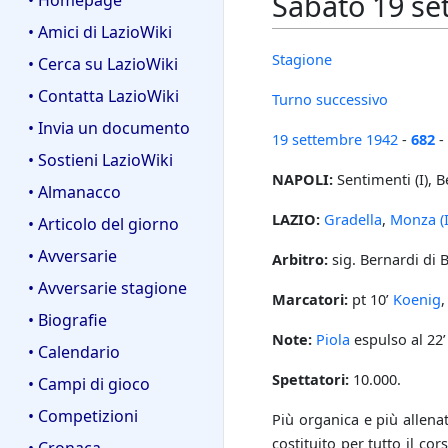
Sabato 19 se
• Homepage
• Amici di LazioWiki
Stagione
• Cerca su LazioWiki
• Contatta LazioWiki
Turno successivo
• Invia un documento
19 settembre
1942
-
682
-
• Sostieni LazioWiki
NAPOLI:
Sentimenti (I), B
• Almanacco
LAZIO:
Gradella
,
Monza (I
• Articolo del giorno
• Avversarie
Arbitro:
sig. Bernardi di 
• Avversarie stagione
Marcatori:
pt 10’
Koenig
,
• Biografie
Note:
Piola
espulso al 22’ 
• Calendario
Spettatori:
10.000.
• Campi di gioco
• Competizioni
Più organica e più allena
costituito per tutto il co
• Cronaca