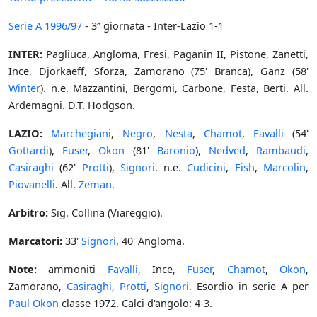
Serie A
1996/97
- 3ª giornata - Inter-Lazio 1-1
INTER:
Pagliuca, Angloma, Fresi, Paganin II, Pistone, Zanetti,
Ince, Djorkaeff, Sforza, Zamorano (75' Branca), Ganz (58'
Winter
). n.e. Mazzantini, Bergomi, Carbone, Festa, Berti. All.
Ardemagni. D.T. Hodgson.
LAZIO:
Marchegiani
,
Negro
,
Nesta
,
Chamot
,
Favalli
(54'
Gottardi
),
Fuser
,
Okon
(81'
Baronio
),
Nedved
,
Rambaudi
,
Casiraghi
(62'
Protti
),
Signori
. n.e.
Cudicini
,
Fish
,
Marcolin
,
Piovanelli
. All.
Zeman
.
Arbitro:
Sig. Collina (Viareggio).
Marcatori:
33'
Signori
, 40' Angloma.
Note:
ammoniti
Favalli
, Ince,
Fuser
,
Chamot
,
Okon
,
Zamorano,
Casiraghi
,
Protti
,
Signori
. Esordio in serie A per
Paul Okon
classe 1972. Calci d'angolo: 4-3.