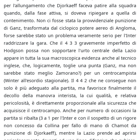
per l'allungamento che Djorkaeff faceva patire alla squadra
quando, dalla fase attiva, si doveva ripiegare a quella di
contenimento. Non ci fosse stata la provvidenziale punizione
di Ganz, trasformata dal ciclopico potere aereo di Angloma,
forse sarebbe stato un problema veramente serio per l'Inter
raddrizzare la gara. Che il 4 3 3 gravemente imperfetto di
Hodgson possa non sopportare l'urto centrale della Lazio
appare in tutta la sua macroscopica evidenza anche al tecnico
inglese, che, logicamente, toglie una punta (Ganz, ma non
sarebbe stato meglio Zamorano?) per un centrocampista
(Winter all'esordio stagionale). Il 4 4 2 che ne consegue non
solo è più adeguato alla partita, ma favorisce finalmente il
decollo della manovra interista, la cui qualità, e relativa
pericolosità, è direttamente proporzionale alla sicurezza che
acquisisce il centrocampo. Anche per numero di occasioni la
partita si ribalta (3 a 1 per l'Inter e con il sospetto di un rigore
non concesso da Collina per fallo di mano di Chamot da
punizione di Djorkaeff), mentre la Lazio prende ad aprirsi