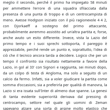
meglio il secondo, perché il primo ha impiegato 58 minuti
per ammettere l'errore di una squadra sfilacciata dalla
presenza di una punta di troppo e di un centrocampista di
meno. Avesse Hodgson iniziato con il più ragionevole 4 4 2,
con Djorkaeff a sostegno del primo attaccante,
probabilmente avremmo assistito ad un'altra partita e, forse,
anche avuto un esito differente. Invece, vista la Lazio del
primo tempo e i suoi sprechi sottoporta, il pareggio è
apprezzabile, perché rende un punto e, soprattutto, l'idea di
ciò che il tecnico ancora tarda a decidere. Logico che per un
tempo il confronto sia risultato nettamente a favore della
Lazio, in gol al 33' con Signori e raggiunta, sei minuti dopo,
da un colpo di testa di Angloma, ma solo a seguito di un
calcio da fermo. Infatti, sia a voler giudicare la partita come
somma d'occasioni, sia a preferirla per qualità di manovra, la
Lazio si era issata sull'Inter di almeno due spanne. La genesi
di tanta evidente superiorità derivava dal pressing di
centrocampo, settore nel quale gli uomini di Zeman
sapevano alzare una sorta di argine molto elastico che