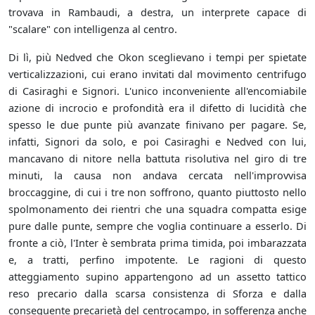
trovava in Rambaudi, a destra, un interprete capace di
"scalare" con intelligenza al centro.
Di lì, più Nedved che Okon sceglievano i tempi per spietate
verticalizzazioni, cui erano invitati dal movimento centrifugo
di Casiraghi e Signori. L'unico inconveniente all'encomiabile
azione di incrocio e profondità era il difetto di lucidità che
spesso le due punte più avanzate finivano per pagare. Se,
infatti, Signori da solo, e poi Casiraghi e Nedved con lui,
mancavano di nitore nella battuta risolutiva nel giro di tre
minuti, la causa non andava cercata nell'improvvisa
broccaggine, di cui i tre non soffrono, quanto piuttosto nello
spolmonamento dei rientri che una squadra compatta esige
pure dalle punte, sempre che voglia continuare a esserlo. Di
fronte a ciò, l'Inter è sembrata prima timida, poi imbarazzata
e, a tratti, perfino impotente. Le ragioni di questo
atteggiamento supino appartengono ad un assetto tattico
reso precario dalla scarsa consistenza di Sforza e dalla
conseguente precarietà del centrocampo, in sofferenza anche