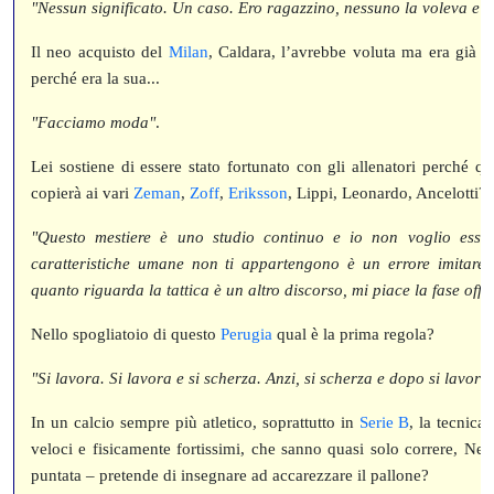
"Nessun significato. Un caso. Ero ragazzino, nessuno la voleva e l’
Il neo acquisto del
Milan
, Caldara, l’avrebbe voluta ma era già 
perché era la sua...
"Facciamo moda"
.
Lei sostiene di essere stato fortunato con gli allenatori perché q
copierà ai vari
Zeman
,
Zoff
,
Eriksson
, Lippi, Leonardo, Ancelotti?
"Questo mestiere è uno studio continuo e io non voglio esse
caratteristiche umane non ti appartengono è un errore imitare 
quanto riguarda la tattica è un altro discorso, mi piace la fase off
Nello spogliatoio di questo
Perugia
qual è la prima regola?
"Si lavora. Si lavora e si scherza. Anzi, si scherza e dopo si lavor
In un calcio sempre più atletico, soprattutto in
Serie B
, la tecnica
veloci e fisicamente fortissimi, che sanno quasi solo correre, Ne
puntata – pretende di insegnare ad accarezzare il pallone?