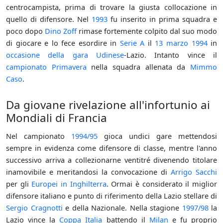
centrocampista, prima di trovare la giusta collocazione in
quello di difensore. Nel
1993
fu inserito in prima squadra e
poco dopo
Dino Zoff
rimase fortemente colpito dal suo modo
di giocare e lo fece esordire in
Serie A
il
13 marzo
1994
in
occasione della gara
Udinese
-Lazio. Intanto vince il
campionato
Primavera
nella squadra allenata da
Mimmo
Caso
.
Da giovane rivelazione all'infortunio ai
Mondiali di Francia
Nel campionato
1994/95
gioca undici gare mettendosi
sempre in evidenza come difensore di classe, mentre l'anno
successivo arriva a collezionarne ventitré divenendo titolare
inamovibile e meritandosi la convocazione di
Arrigo Sacchi
per gli
Europei in Inghilterra
. Ormai è considerato il miglior
difensore italiano e punto di riferimento della Lazio stellare di
Sergio Cragnotti
e della Nazionale. Nella stagione
1997/98
la
Lazio vince la
Coppa Italia
battendo il
Milan
e fu proprio