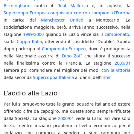
Birmingham
contro il
Real Mallorca
e, in agosto, la
Supercoppa Europea
conquistata contro i campioni d'Europa
in carica del
Manchester United
a Montecarlo. La
soddisfazione maggiore, però, arriva l'anno successivo, nella
stagione
1999/2000
quando la Lazio vince sia il
campionato
,
sia la
Coppa Italia
, ottenendo il cosiddetto "Double". Subito
dopo partecipa al
Campionato Europeo
, dove è protagonista
nella Nazionale azzurra di
Dino Zoff
che sfiora il successo
nella finalissima contro la Francia. La stagione
2000/01
sembra poi cominciare nel migliore dei modi
con la vittoria
della seconda
Supercoppa Italiana
ai danni dell'
Inter
.
L'addio alla Lazio
Per lui si smuovono tutte le grandi squadre italiane ed estere
offrendo cifre da capogiro, ma queste sono sempre rifiutate
dalla Società. La stagione
2000/01
vede la Lazio arrivare solo
terza, mentre iniziano problemi a livello economico per il
sodalizio che comincia a vendere i suoi campioni per