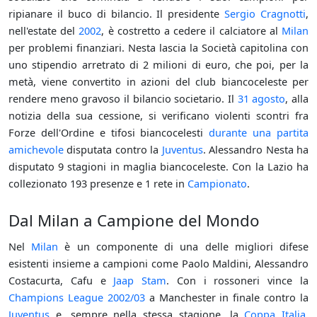
ripianare il buco di bilancio. Il presidente
Sergio Cragnotti
,
nell'estate del
2002
, è costretto a cedere il calciatore al
Milan
per problemi finanziari. Nesta lascia la Società capitolina con
uno stipendio arretrato di 2 milioni di euro, che poi, per la
metà, viene convertito in azioni del club biancoceleste per
rendere meno gravoso il bilancio societario. Il
31 agosto
, alla
notizia della sua cessione, si verificano violenti scontri fra
Forze dell'Ordine e tifosi biancocelesti
durante una partita
amichevole
disputata contro la
Juventus
. Alessandro Nesta ha
disputato 9 stagioni in maglia biancoceleste. Con la Lazio ha
collezionato 193 presenze e 1 rete in
Campionato
.
Dal Milan a Campione del Mondo
Nel
Milan
è un componente di una delle migliori difese
esistenti insieme a campioni come Paolo Maldini, Alessandro
Costacurta, Cafu e
Jaap Stam
. Con i rossoneri vince la
Champions League
2002/03
a Manchester in finale contro la
Juventus
e, sempre nella stessa stagione, la
Coppa Italia
.