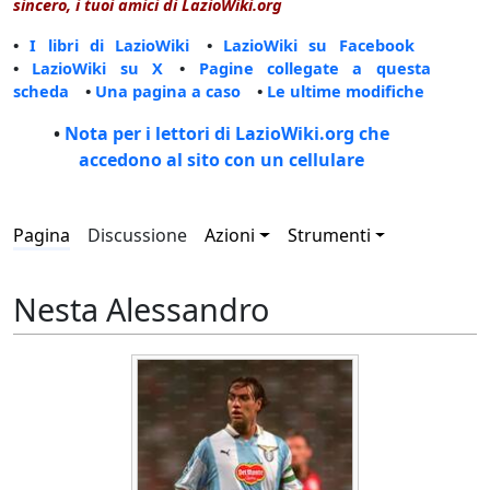
sincero, i tuoi amici di LazioWiki.org
•
I libri di LazioWiki
•
LazioWiki su Facebook
•
LazioWiki su X
•
Pagine collegate a questa
scheda
•
Una pagina a caso
•
Le ultime modifiche
•
Nota per i lettori di LazioWiki.org che
accedono al sito con un cellulare
Pagina
Discussione
Azioni
Strumenti
Nesta Alessandro