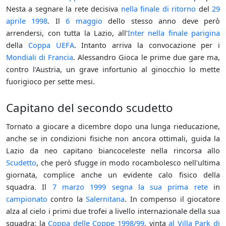
Nesta a segnare la rete decisiva
nella finale di ritorno
del
29
aprile
1998
. Il
6 maggio
dello stesso anno deve però
arrendersi, con tutta la Lazio, all'
Inter
nella finale parigina
della
Coppa UEFA
. Intanto arriva la convocazione per i
Mondiali di Francia
. Alessandro Gioca le prime due gare ma,
contro l'Austria, un grave infortunio al ginocchio lo mette
fuorigioco per sette mesi.
Capitano del secondo scudetto
Tornato a giocare a dicembre dopo una lunga rieducazione,
anche se in condizioni fisiche non ancora ottimali, guida la
Lazio da neo capitano biancoceleste nella rincorsa allo
Scudetto
, che però sfugge in modo rocambolesco nell'ultima
giornata, complice anche un evidente calo fisico della
squadra. Il
7 marzo
1999
segna la sua prima rete
in
campionato
contro la
Salernitana
. In compenso il giocatore
alza al cielo i primi due trofei a livello internazionale della sua
squadra: la
Coppa delle Coppe
1998/99
, vinta
al Villa Park di