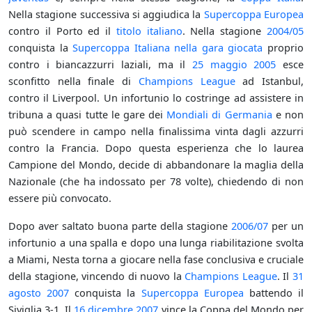
Nella stagione successiva si aggiudica la
Supercoppa Europea
contro il Porto ed il
titolo italiano
. Nella stagione
2004/05
conquista la
Supercoppa Italiana
nella gara giocata
proprio
contro i biancazzurri laziali, ma il
25 maggio
2005
esce
sconfitto nella finale di
Champions League
ad Istanbul,
contro il Liverpool. Un infortunio lo costringe ad assistere in
tribuna a quasi tutte le gare dei
Mondiali di Germania
e non
può scendere in campo nella finalissima vinta dagli azzurri
contro la Francia. Dopo questa esperienza che lo laurea
Campione del Mondo, decide di abbandonare la maglia della
Nazionale (che ha indossato per 78 volte), chiedendo di non
essere più convocato.
Dopo aver saltato buona parte della stagione
2006/07
per un
infortunio a una spalla e dopo una lunga riabilitazione svolta
a Miami, Nesta torna a giocare nella fase conclusiva e cruciale
della stagione, vincendo di nuovo la
Champions League
. Il
31
agosto
2007
conquista la
Supercoppa Europea
battendo il
Siviglia 3-1. Il
16 dicembre
2007
vince la Coppa del Mondo per