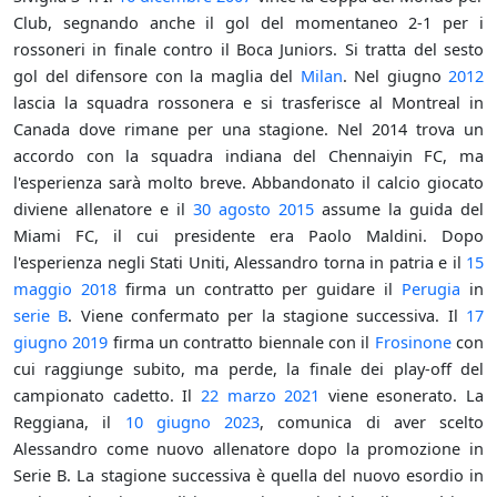
Club, segnando anche il gol del momentaneo 2-1 per i
rossoneri in finale contro il Boca Juniors. Si tratta del sesto
gol del difensore con la maglia del
Milan
. Nel giugno
2012
lascia la squadra rossonera e si trasferisce al Montreal in
Canada dove rimane per una stagione. Nel 2014 trova un
accordo con la squadra indiana del Chennaiyin FC, ma
l'esperienza sarà molto breve. Abbandonato il calcio giocato
diviene allenatore e il
30 agosto
2015
assume la guida del
Miami FC, il cui presidente era Paolo Maldini. Dopo
l'esperienza negli Stati Uniti, Alessandro torna in patria e il
15
maggio
2018
firma un contratto per guidare il
Perugia
in
serie B
. Viene confermato per la stagione successiva. Il
17
giugno
2019
firma un contratto biennale con il
Frosinone
con
cui raggiunge subito, ma perde, la finale dei play-off del
campionato cadetto. Il
22 marzo
2021
viene esonerato. La
Reggiana, il
10 giugno
2023
, comunica di aver scelto
Alessandro come nuovo allenatore dopo la promozione in
Serie B. La stagione successiva è quella del nuovo esordio in