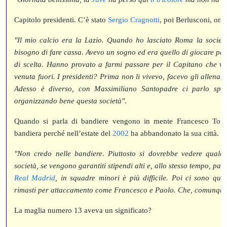
Capitolo presidenti. C’è stato
Sergio Cragnotti
, poi Berlusconi, ora
"Il mio calcio era la Lazio. Quando ho lasciato Roma la società
bisogno di fare cassa. Avevo un sogno ed era quello di giocare per
di scelta. Hanno provato a farmi passare per il Capitano che vo
venuta fuori. I presidenti? Prima non li vivevo, facevo gli allena
Adesso è diverso, con Massimiliano Santopadre ci parlo spes
organizzando bene questa società"
.
Quando si parla di bandiere vengono in mente Francesco Totti
bandiera perché nell’estate del
2002
ha abbandonato la sua città.
"Non credo nelle bandiere. Piuttosto si dovrebbe vedere quale t
società, se vengono garantiti stipendi alti e, allo stesso tempo, palc
Real Madrid
, in squadre minori è più difficile. Poi ci sono que
rimasti per attaccamento come Francesco e Paolo. Che, comunque
La maglia numero 13 aveva un significato?