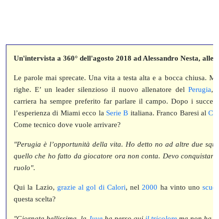
Un'intervista a 360° dell'agosto 2018 ad Alessandro Nesta, allen
Le parole mai sprecate. Una vita a testa alta e a bocca chiusa. M
righe. E’ un leader silenzioso il nuovo allenatore del
Perugia
, 
carriera ha sempre preferito far parlare il campo. Dopo i succes
l’esperienza di Miami ecco la
Serie B
italiana. Franco Baresi al
Cor
Come tecnico dove vuole arrivare?
"Perugia è l’opportunità della vita. Ho detto no ad altre due squ
quello che ho fatto da giocatore ora non conta. Devo conquistarmi 
ruolo"
.
Qui la Lazio,
grazie al gol di Calori
, nel
2000
ha vinto uno
scude
questa scelta?
"Giornata bellissima, la
Juve
ha perso qui
il tricolore
ma non ha inf