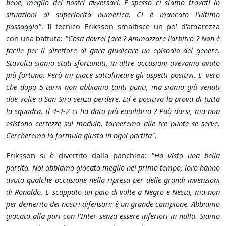
bene, meglio dei nostri avversari. E spesso ci siamo trovati in
situazioni di superiorità numerica. Ci è mancato l'ultimo
passaggio"
. Il tecnico Eriksson smaltisce un po' d'amarezza
con una battuta:
"Cosa dovrei fare ? Ammazzare l'arbitro ? Non è
facile per il direttore di gara giudicare un episodio del genere.
Stavolta siamo stati sfortunati, in altre occasioni avevamo avuto
più fortuna. Però mi piace sottolineare gli aspetti positivi. E' vero
che dopo 5 turni non abbiamo tanti punti, ma siamo già venuti
due volte a San Siro senza perdere. Ed è positiva la prova di tutta
la squadra. Il 4-4-2 ci ha dato più equilibrio ? Può darsi, ma non
esistono certezze sul modulo, torneremo alle tre punte se serve.
Cercheremo la formula giusta in ogni partita"
.
Eriksson si è divertito dalla panchina:
"Ho visto una bella
partita. Noi abbiamo giocato meglio nel primo tempo, loro hanno
avuto qualche occasione nella ripresa per delle grandi invenzioni
di Ronaldo. E' scappato un paio di volte a Negro e Nesta, ma non
per demerito dei nostri difensori: è un grande campione. Abbiamo
giocato alla pari con l'Inter senza essere inferiori in nulla. Siamo