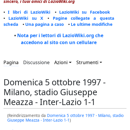
sincero, i tuoi amici di LazioWiki.org
•
I libri di LazioWiki
•
LazioWiki su Facebook
•
LazioWiki su X
•
Pagine collegate a questa
scheda
•
Una pagina a caso
•
Le ultime modifiche
•
Nota per i lettori di LazioWiki.org che
accedono al sito con un cellulare
Pagina
Discussione
Azioni
Strumenti
Domenica 5 ottobre 1997 -
Milano, stadio Giuseppe
Meazza - Inter-Lazio 1-1
(Reindirizzamento da
Domenica 5 ottobre 1997 - Milano, stadio
Giuseppe Meazza - Inter-Lazio 1-1
)