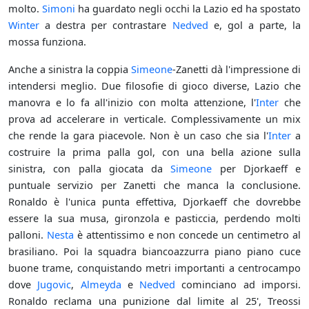
molto.
Simoni
ha guardato negli occhi la Lazio ed ha spostato
Winter
a destra per contrastare
Nedved
e, gol a parte, la
mossa funziona.
Anche a sinistra la coppia
Simeone
-Zanetti dà l'impressione di
intendersi meglio. Due filosofie di gioco diverse, Lazio che
manovra e lo fa all'inizio con molta attenzione, l'
Inter
che
prova ad accelerare in verticale. Complessivamente un mix
che rende la gara piacevole. Non è un caso che sia l'
Inter
a
costruire la prima palla gol, con una bella azione sulla
sinistra, con palla giocata da
Simeone
per Djorkaeff e
puntuale servizio per Zanetti che manca la conclusione.
Ronaldo è l'unica punta effettiva, Djorkaeff che dovrebbe
essere la sua musa, gironzola e pasticcia, perdendo molti
palloni.
Nesta
è attentissimo e non concede un centimetro al
brasiliano. Poi la squadra biancoazzurra piano piano cuce
buone trame, conquistando metri importanti a centrocampo
dove
Jugovic
,
Almeyda
e
Nedved
cominciano ad imporsi.
Ronaldo reclama una punizione dal limite al 25', Treossi