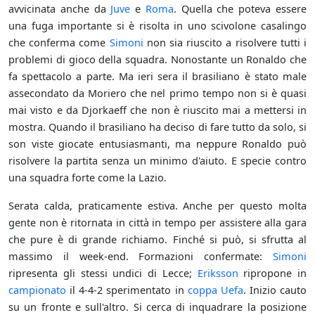
avvicinata anche da
Juve
e
Roma
. Quella che poteva essere
una fuga importante si è risolta in uno scivolone casalingo
che conferma come
Simoni
non sia riuscito a risolvere tutti i
problemi di gioco della squadra. Nonostante un Ronaldo che
fa spettacolo a parte. Ma ieri sera il brasiliano è stato male
assecondato da Moriero che nel primo tempo non si è quasi
mai visto e da Djorkaeff che non è riuscito mai a mettersi in
mostra. Quando il brasiliano ha deciso di fare tutto da solo, si
son viste giocate entusiasmanti, ma neppure Ronaldo può
risolvere la partita senza un minimo d'aiuto. E specie contro
una squadra forte come la Lazio.
Serata calda, praticamente estiva. Anche per questo molta
gente non è ritornata in città in tempo per assistere alla gara
che pure è di grande richiamo. Finché si può, si sfrutta al
massimo il week-end. Formazioni confermate:
Simoni
ripresenta gli stessi undici di Lecce;
Eriksson
ripropone in
campionato
il 4-4-2 sperimentato in
coppa Uefa
. Inizio cauto
su un fronte e sull'altro. Si cerca di inquadrare la posizione