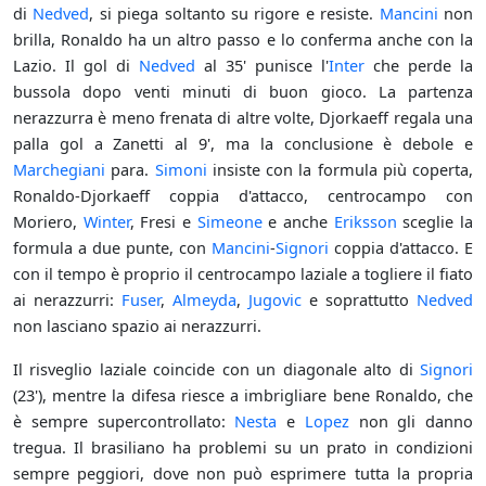
di
Nedved
, si piega soltanto su rigore e resiste.
Mancini
non
brilla, Ronaldo ha un altro passo e lo conferma anche con la
Lazio. Il gol di
Nedved
al 35' punisce l'
Inter
che perde la
bussola dopo venti minuti di buon gioco. La partenza
nerazzurra è meno frenata di altre volte, Djorkaeff regala una
palla gol a Zanetti al 9', ma la conclusione è debole e
Marchegiani
para.
Simoni
insiste con la formula più coperta,
Ronaldo-Djorkaeff coppia d'attacco, centrocampo con
Moriero,
Winter
, Fresi e
Simeone
e anche
Eriksson
sceglie la
formula a due punte, con
Mancini
-
Signori
coppia d'attacco. E
con il tempo è proprio il centrocampo laziale a togliere il fiato
ai nerazzurri:
Fuser
,
Almeyda
,
Jugovic
e soprattutto
Nedved
non lasciano spazio ai nerazzurri.
Il risveglio laziale coincide con un diagonale alto di
Signori
(23'), mentre la difesa riesce a imbrigliare bene Ronaldo, che
è sempre supercontrollato:
Nesta
e
Lopez
non gli danno
tregua. Il brasiliano ha problemi su un prato in condizioni
sempre peggiori, dove non può esprimere tutta la propria