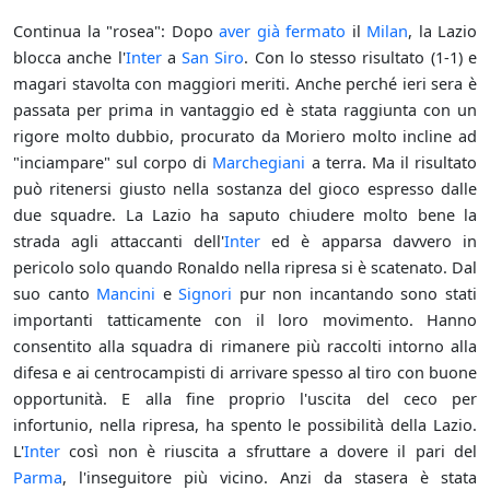
Continua la "rosea": Dopo
aver già fermato
il
Milan
, la Lazio
blocca anche l'
Inter
a
San Siro
. Con lo stesso risultato (1-1) e
magari stavolta con maggiori meriti. Anche perché ieri sera è
passata per prima in vantaggio ed è stata raggiunta con un
rigore molto dubbio, procurato da Moriero molto incline ad
"inciampare" sul corpo di
Marchegiani
a terra. Ma il risultato
può ritenersi giusto nella sostanza del gioco espresso dalle
due squadre. La Lazio ha saputo chiudere molto bene la
strada agli attaccanti dell'
Inter
ed è apparsa davvero in
pericolo solo quando Ronaldo nella ripresa si è scatenato. Dal
suo canto
Mancini
e
Signori
pur non incantando sono stati
importanti tatticamente con il loro movimento. Hanno
consentito alla squadra di rimanere più raccolti intorno alla
difesa e ai centrocampisti di arrivare spesso al tiro con buone
opportunità. E alla fine proprio l'uscita del ceco per
infortunio, nella ripresa, ha spento le possibilità della Lazio.
L'
Inter
così non è riuscita a sfruttare a dovere il pari del
Parma
, l'inseguitore più vicino. Anzi da stasera è stata