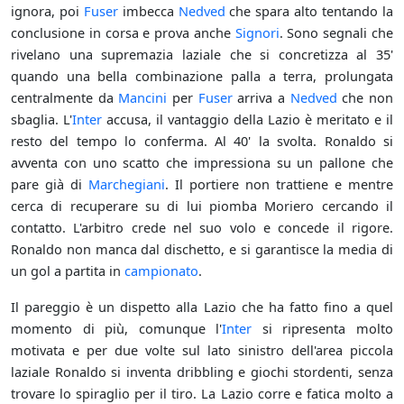
ignora, poi
Fuser
imbecca
Nedved
che spara alto tentando la
conclusione in corsa e prova anche
Signori
. Sono segnali che
rivelano una supremazia laziale che si concretizza al 35'
quando una bella combinazione palla a terra, prolungata
centralmente da
Mancini
per
Fuser
arriva a
Nedved
che non
sbaglia. L'
Inter
accusa, il vantaggio della Lazio è meritato e il
resto del tempo lo conferma. Al 40' la svolta. Ronaldo si
avventa con uno scatto che impressiona su un pallone che
pare già di
Marchegiani
. Il portiere non trattiene e mentre
cerca di recuperare su di lui piomba Moriero cercando il
contatto. L'arbitro crede nel suo volo e concede il rigore.
Ronaldo non manca dal dischetto, e si garantisce la media di
un gol a partita in
campionato
.
Il pareggio è un dispetto alla Lazio che ha fatto fino a quel
momento di più, comunque l'
Inter
si ripresenta molto
motivata e per due volte sul lato sinistro dell'area piccola
laziale Ronaldo si inventa dribbling e giochi stordenti, senza
trovare lo spiraglio per il tiro. La Lazio corre e fatica molto a