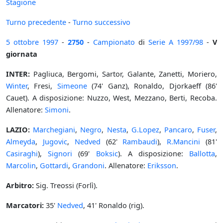
Stagione
Turno precedente
-
Turno successivo
5 ottobre
1997
-
2750
-
Campionato
di
Serie A
1997/98
-
V
giornata
INTER:
Pagliuca, Bergomi, Sartor, Galante, Zanetti, Moriero,
Winter
, Fresi,
Simeone
(74' Ganz), Ronaldo, Djorkaeff (86'
Cauet). A disposizione: Nuzzo, West, Mezzano, Berti, Recoba.
Allenatore:
Simoni
.
LAZIO:
Marchegiani
,
Negro
,
Nesta
,
G.Lopez
,
Pancaro
,
Fuser
,
Almeyda
,
Jugovic
,
Nedved
(62'
Rambaudi
),
R.Mancini
(81'
Casiraghi
),
Signori
(69'
Boksic
). A disposizione:
Ballotta
,
Marcolin
,
Gottardi
,
Grandoni
. Allenatore:
Eriksson
.
Arbitro:
Sig. Treossi (Forlì).
Marcatori:
35'
Nedved
, 41' Ronaldo (rig).