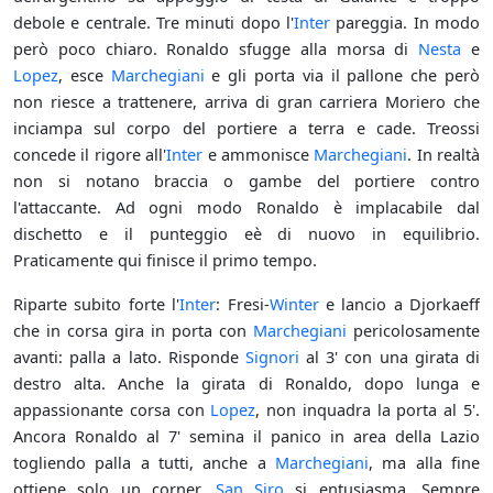
debole e centrale. Tre minuti dopo l'
Inter
pareggia. In modo
però poco chiaro. Ronaldo sfugge alla morsa di
Nesta
e
Lopez
, esce
Marchegiani
e gli porta via il pallone che però
non riesce a trattenere, arriva di gran carriera Moriero che
inciampa sul corpo del portiere a terra e cade. Treossi
concede il rigore all'
Inter
e ammonisce
Marchegiani
. In realtà
non si notano braccia o gambe del portiere contro
l'attaccante. Ad ogni modo Ronaldo è implacabile dal
dischetto e il punteggio eè di nuovo in equilibrio.
Praticamente qui finisce il primo tempo.
Riparte subito forte l'
Inter
: Fresi-
Winter
e lancio a Djorkaeff
che in corsa gira in porta con
Marchegiani
pericolosamente
avanti: palla a lato. Risponde
Signori
al 3' con una girata di
destro alta. Anche la girata di Ronaldo, dopo lunga e
appassionante corsa con
Lopez
, non inquadra la porta al 5'.
Ancora Ronaldo al 7' semina il panico in area della Lazio
togliendo palla a tutti, anche a
Marchegiani
, ma alla fine
ottiene solo un corner.
San Siro
si entusiasma. Sempre