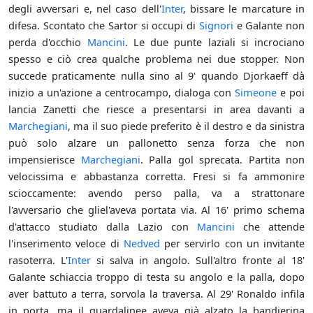
degli avversari e, nel caso dell'
Inter
, bissare le marcature in
difesa. Scontato che Sartor si occupi di
Signori
e Galante non
perda d'occhio
Mancini
. Le due punte laziali si incrociano
spesso e ciò crea qualche problema nei due stopper. Non
succede praticamente nulla sino al 9' quando Djorkaeff dà
inizio a un'azione a centrocampo, dialoga con
Simeone
e poi
lancia Zanetti che riesce a presentarsi in area davanti a
Marchegiani
, ma il suo piede preferito è il destro e da sinistra
può solo alzare un pallonetto senza forza che non
impensierisce
Marchegiani
. Palla gol sprecata. Partita non
velocissima e abbastanza corretta. Fresi si fa ammonire
scioccamente: avendo perso palla, va a strattonare
l'avversario che gliel'aveva portata via. Al 16' primo schema
d'attacco studiato dalla Lazio con
Mancini
che attende
l'inserimento veloce di
Nedved
per servirlo con un invitante
rasoterra. L'
Inter
si salva in angolo. Sull'altro fronte al 18'
Galante schiaccia troppo di testa su angolo e la palla, dopo
aver battuto a terra, sorvola la traversa. Al 29' Ronaldo infila
in porta, ma il guardalinee aveva già alzato la bandierina