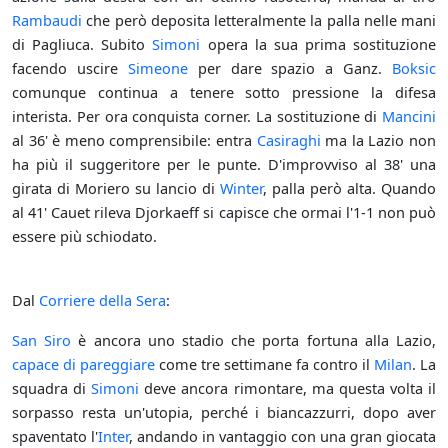
Rambaudi
che però deposita letteralmente la palla nelle mani
di Pagliuca. Subito
Simoni
opera la sua prima sostituzione
facendo uscire
Simeone
per dare spazio a Ganz.
Boksic
comunque continua a tenere sotto pressione la difesa
interista. Per ora conquista corner. La sostituzione di
Mancini
al 36' è meno comprensibile: entra
Casiraghi
ma la Lazio non
ha più il suggeritore per le punte. D'improvviso al 38' una
girata di Moriero su lancio di
Winter
, palla però alta. Quando
al 41' Cauet rileva Djorkaeff si capisce che ormai l'1-1 non può
essere più schiodato.
Dal
Corriere della Sera
:
San Siro
è ancora uno stadio che porta fortuna alla Lazio,
capace di pareggiare
come tre settimane fa contro il
Milan
. La
squadra di
Simoni
deve ancora rimontare, ma questa volta il
sorpasso resta un'utopia, perché i biancazzurri, dopo aver
spaventato l'
Inter
, andando in vantaggio con una gran giocata