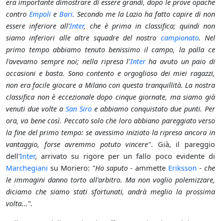
era importante dimostrare di essere grandi, dopo le prove opache
contro
Empoli
e
Bari
. Secondo me la Lazio ha fatto capire di non
essere inferiore all'
Inter
, che è prima in classifica; quindi non
siamo inferiori alle altre squadre del nostro
campionato
. Nel
primo tempo abbiamo tenuto benissimo il campo, la palla ce
l'avevamo sempre noi; nella ripresa l'
Inter
ha avuto un paio di
occasioni e basta. Sono contento e orgoglioso dei miei ragazzi,
non era facile giocare a Milano con questa tranquillità. La nostra
classifica non è eccezionale dopo cinque giornate, ma siamo già
venuti due volte a
San Siro
e abbiamo conquistato due punti. Per
ora, va bene così. Peccato solo che loro abbiano pareggiato verso
la fine del primo tempo: se avessimo iniziato la ripresa ancora in
vantaggio, forse avremmo potuto vincere"
. Già, il pareggio
dell'
Inter
, arrivato su rigore per un fallo poco evidente di
Marchegiani
su Moriero:
"Ho saputo
- ammette
Eriksson
-
che
le immagini danno torto all'arbitro. Ma non voglio polemizzare,
diciamo che siamo stati sfortunati, andrà meglio la prossima
volta...".