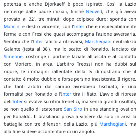
potenza e anche Djorkaeff è poco ispirato. Così la Lazio
riemerge dalle paure iniziali, finché
Nedved
, che già aveva
provato al 32', tre minuti dopo colpisce duro: sponda con
Mancini
e destro vincente, con l'
Inter
che è inspiegabilmente
ferma e con Fresi che quasi accompagna l'azione avversaria.
Sembra che l'
Inter
fatichi a ritrovarsi,
Marchegiani
neutralizza
Galante (testa al 38'), ma lo scatto di Ronaldo, lanciato da
Simeone
, costringe il portiere laziale all'uscita e al contatto
con Moriero, in area. L'arbitro Treossi non ha dubbi sul
rigore, le immagini rallentate della tv dimostrano che il
contatto è molto dubbio e forse persino inesistente. Il rigore,
che tanti arbitri dal campo avrebbero fischiato, è una
formalità per Ronaldo e l'
Inter
tira il fiato. L'avvio di ripresa
dell'
Inter
si evolve su ritmi frenetici, ma senza grandi risultati,
se non quello di scatenare
San Siro
in una standing ovation
per Ronaldo. Il brasiliano prova a vincere da solo in area la
battaglia con tre difensori della Lazio, più
Marchegiani
, ma
alla fine si deve accontentare di un angolo.