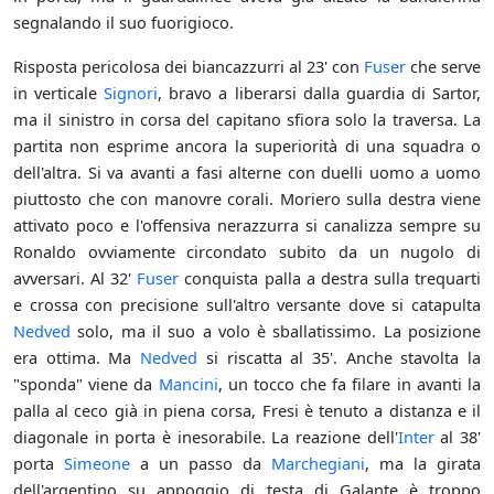
segnalando il suo fuorigioco.
Risposta pericolosa dei biancazzurri al 23' con
Fuser
che serve
in verticale
Signori
, bravo a liberarsi dalla guardia di Sartor,
ma il sinistro in corsa del capitano sfiora solo la traversa. La
partita non esprime ancora la superiorità di una squadra o
dell'altra. Si va avanti a fasi alterne con duelli uomo a uomo
piuttosto che con manovre corali. Moriero sulla destra viene
attivato poco e l'offensiva nerazzurra si canalizza sempre su
Ronaldo ovviamente circondato subito da un nugolo di
avversari. Al 32'
Fuser
conquista palla a destra sulla trequarti
e crossa con precisione sull'altro versante dove si catapulta
Nedved
solo, ma il suo a volo è sballatissimo. La posizione
era ottima. Ma
Nedved
si riscatta al 35'. Anche stavolta la
"sponda" viene da
Mancini
, un tocco che fa filare in avanti la
palla al ceco già in piena corsa, Fresi è tenuto a distanza e il
diagonale in porta è inesorabile. La reazione dell'
Inter
al 38'
porta
Simeone
a un passo da
Marchegiani
, ma la girata
dell'argentino su appoggio di testa di Galante è troppo