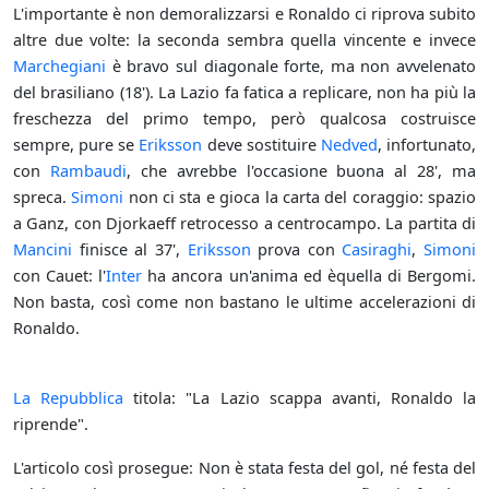
L'importante è non demoralizzarsi e Ronaldo ci riprova subito
altre due volte: la seconda sembra quella vincente e invece
Marchegiani
è bravo sul diagonale forte, ma non avvelenato
del brasiliano (18'). La Lazio fa fatica a replicare, non ha più la
freschezza del primo tempo, però qualcosa costruisce
sempre, pure se
Eriksson
deve sostituire
Nedved
, infortunato,
con
Rambaudi
, che avrebbe l'occasione buona al 28', ma
spreca.
Simoni
non ci sta e gioca la carta del coraggio: spazio
a Ganz, con Djorkaeff retrocesso a centrocampo. La partita di
Mancini
finisce al 37',
Eriksson
prova con
Casiraghi
,
Simoni
con Cauet: l'
Inter
ha ancora un'anima ed èquella di Bergomi.
Non basta, così come non bastano le ultime accelerazioni di
Ronaldo.
La Repubblica
titola: "La Lazio scappa avanti, Ronaldo la
riprende".
L'articolo così prosegue: Non è stata festa del gol, né festa del