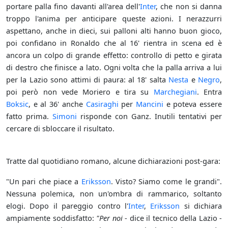
portare palla fino davanti all'area dell'
Inter
, che non si danna
troppo l'anima per anticipare queste azioni. I nerazzurri
aspettano, anche in dieci, sui palloni alti hanno buon gioco,
poi confidano in Ronaldo che al 16' rientra in scena ed è
ancora un colpo di grande effetto: controllo di petto e girata
di destro che finisce a lato. Ogni volta che la palla arriva a lui
per la Lazio sono attimi di paura: al 18' salta
Nesta
e
Negro
,
poi però non vede Moriero e tira su
Marchegiani
. Entra
Boksic
, e al 36' anche
Casiraghi
per
Mancini
e poteva essere
fatto prima.
Simoni
risponde con Ganz. Inutili tentativi per
cercare di sbloccare il risultato.
Tratte dal quotidiano romano, alcune dichiarazioni post-gara:
"Un pari che piace a
Eriksson
. Visto? Siamo come le grandi".
Nessuna polemica, non un'ombra di rammarico, soltanto
elogi. Dopo il pareggio contro l'
Inter
,
Eriksson
si dichiara
ampiamente soddisfatto:
"Per noi
- dice il tecnico della Lazio -