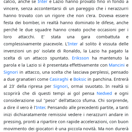
calcio, anche se
Inter
e Lazio hanno provato fino in fondo a
vincere, senza accontentarsi di un pareggio che i nerazzurri
hanno trovato con un rigore che non c'era. Doveva essere
festa dei bomber, in realtà hanno dominato le difese, anche
perché le due squadre hanno creato poche occasioni per i
loro attacchi. E' stata una gara combattuta e
complessivamente piacevole. L'
Inter
al solito è vissuta delle
invenzioni un po' isolate di Ronaldo, la Lazio ha pagato la
scelta di un attacco spuntato.
Eriksson
ha mantenuto la
parola e la Lazio si è presentata effettivamente con
Mancini
e
Signori
in attacco, una scelta che lasciava perplessi, pensado
a due granatieri come
Casiraghi
e
Boksic
in panchina. Entrerà
al 23' della ripresa per
Signori
, ormai svuotato. In realtà si
scoprirà che di questi tempi ai gol pensa
Nedved
e ogni
considerazione sul "peso" dell'attacco sfuma. Chi sorprende,
a dire il vero è l'
Inter
. Pensando alle precedenti partite, a tanti
inizi dichiaratamente remissivi vedere i nerazzurri andare in
pressing, pronti a ripartire con rapide accelerazioni, con buon
movimento dei giocatori è una piccola novità. Ma non durerà