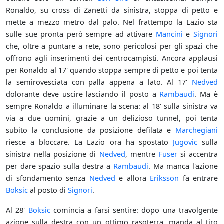
Ronaldo, su cross di Zanetti da sinistra, stoppa di petto e
mette a mezzo metro dal palo. Nel frattempo la Lazio sta
sulle sue pronta però sempre ad attivare
Mancini
e
Signori
che, oltre a puntare a rete, sono pericolosi per gli spazi che
offrono agli inserimenti dei centrocampisti. Ancora applausi
per Ronaldo al 17' quando stoppa sempre di petto e poi tenta
la semirovesciata con palla appena a lato. Al 17'
Nedved
dolorante deve uscire lasciando il posto a
Rambaudi
. Ma è
sempre Ronaldo a illuminare la scena: al 18' sulla sinistra va
via a due uomini, grazie a un delizioso tunnel, poi tenta
subito la conclusione da posizione defilata e
Marchegiani
riesce a bloccare. La Lazio ora ha spostato
Jugovic
sulla
sinistra nella posizione di
Nedved
, mentre
Fuser
si accentra
per dare spazio sulla destra a
Rambaudi
. Ma manca l'azione
di sfondamento senza
Nedved
e allora
Eriksson
fa entrare
Boksic
al posto di
Signori
.
Al 28'
Boksic
comincia a farsi sentire: dopo una travolgente
azione sulla destra con un ottimo rasoterra, manda al tiro