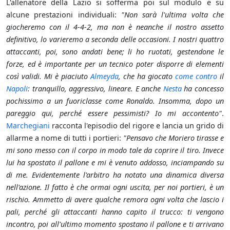
L'allenatore della Lazio si sofferma poi sul modulo e su
alcune prestazioni individuali:
"Non sarà l'ultima volta che
giocheremo con il 4-4-2, ma non è neanche il nostro assetto
definitivo, lo varieremo a seconda delle occasioni. I nostri quattro
attaccanti, poi, sono andati bene; li ho ruotati, gestendone le
forze, ed è importante per un tecnico poter disporre di elementi
così validi. Mi è piaciuto
Almeyda
, che ha giocato
come contro
il
Napoli
: tranquillo, aggressivo, lineare. E anche
Nesta
ha concesso
pochissimo a un fuoriclasse come Ronaldo. Insomma, dopo un
pareggio qui, perché essere pessimisti? Io mi accontento"
.
Marchegiani
racconta l'episodio del rigore e lancia un grido di
allarme a nome di tutti i portieri:
"Pensavo che Moriero tirasse e
mi sono messo con il corpo in modo tale da coprire il tiro. Invece
lui ha spostato il pallone e mi è venuto addosso, inciampando su
di me. Evidentemente l'arbitro ha notato una dinamica diversa
nell'azione. Il fatto è che ormai ogni uscita, per noi portieri, è un
rischio. Ammetto di avere qualche remora ogni volta che lascio i
pali, perché gli attaccanti hanno capito il trucco: ti vengono
incontro, poi all'ultimo momento spostano il pallone e ti arrivano