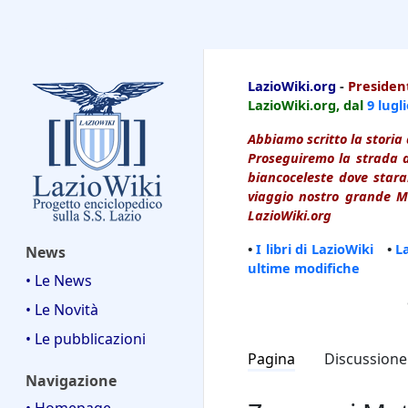
LazioWiki
LazioWiki.org
-
President
LazioWiki.org, dal
9 lugl
Abbiamo scritto la storia 
Proseguiremo la strada d
biancoceleste dove starai
viaggio nostro grande Ma
LazioWiki.org
•
I libri di LazioWiki
•
L
News
ultime modifiche
• Le News
• Le Novità
• Le pubblicazioni
Pagina
Discussione
Navigazione