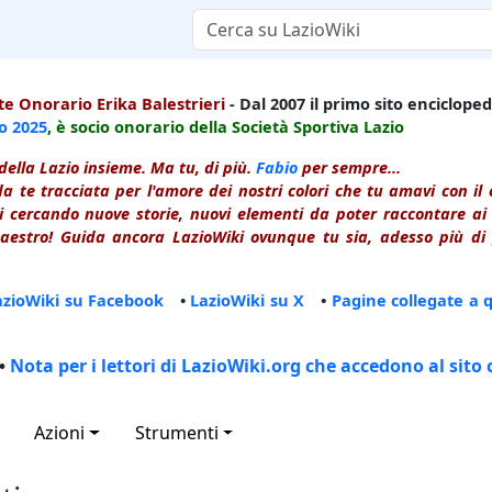
e Onorario Erika Balestrieri
- Dal 2007 il primo sito enciclopedi
io
2025
, è socio onorario della Società Sportiva Lazio
della Lazio insieme. Ma tu, di più.
Fabio
per sempre...
a te tracciata per l'amore dei nostri colori che tu amavi con i
 cercando nuove storie, nuovi elementi da poter raccontare ai le
estro! Guida ancora LazioWiki ovunque tu sia, adesso più di p
azioWiki su Facebook
•
LazioWiki su X
•
Pagine collegate a 
•
Nota per i lettori di LazioWiki.org che accedono al sito 
Azioni
Strumenti