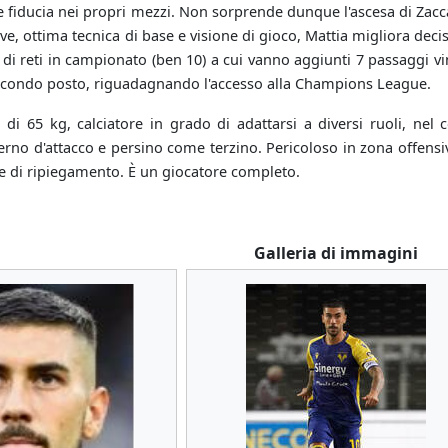
 fiducia nei propri mezzi. Non sorprende dunque l'ascesa di Zacc
ative, ottima tecnica di base e visione di gioco, Mattia migliora de
i reti in campionato (ben 10) a cui vanno aggiunti 7 passaggi vinc
 secondo posto, riguadagnando l'accesso alla Champions League.
di 65 kg, calciatore in grado di adattarsi a diversi ruoli, nel 
erno d'attacco e persino come terzino. Pericoloso in zona offensiva
 e di ripiegamento. È un giocatore completo.
Galleria di immagini