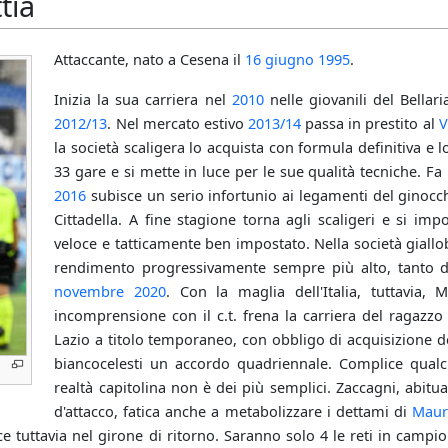
tia
Attaccante, nato a Cesena il
16 giugno
1995
.
Inizia la sua carriera nel
2010
nelle giovanili del Bellar
2012/13
. Nel mercato estivo
2013/14
passa in prestito al
V
la società scaligera lo acquista con formula definitiva e l
33 gare e si mette in luce per le sue qualità tecniche. F
2016
subisce un serio infortunio ai legamenti del ginocc
Cittadella. A fine stagione torna agli scaligeri e si imp
veloce e tatticamente ben impostato. Nella società giallob
rendimento progressivamente sempre più alto, tanto 
novembre
2020
. Con la maglia dell'Italia, tuttavia,
incomprensione con il c.t. frena la carriera del ragazzo
Lazio a titolo temporaneo, con obbligo di acquisizione defi
biancocelesti un accordo quadriennale. Complice qualch
realtà capitolina non è dei più semplici. Zaccagni, abitu
d'attacco, fatica anche a metabolizzare i dettami di
Mauri
e tuttavia nel girone di ritorno. Saranno solo 4 le reti in campi