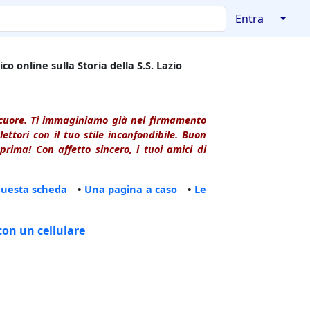
↓
Entra
co online sulla Storia della S.S. Lazio
l cuore. Ti immaginiamo già nel firmamento
ttori con il tuo stile inconfondibile. Buon
rima! Con affetto sincero, i tuoi amici di
questa scheda
•
Una pagina a caso
•
Le
con un cellulare