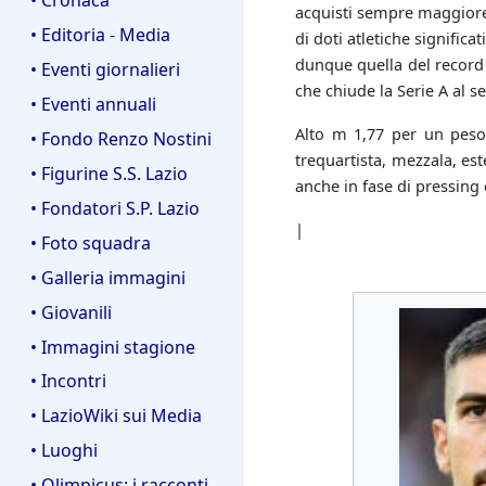
acquisti sempre maggiore
• Editoria - Media
di doti atletiche signific
dunque quella del record d
• Eventi giornalieri
che chiude la Serie A al
• Eventi annuali
Alto m 1,77 per un peso 
• Fondo Renzo Nostini
trequartista, mezzala, est
• Figurine S.S. Lazio
anche in fase di pressing
• Fondatori S.P. Lazio
|
• Foto squadra
• Galleria immagini
• Giovanili
• Immagini stagione
• Incontri
• LazioWiki sui Media
• Luoghi
• Olimpicus: i racconti