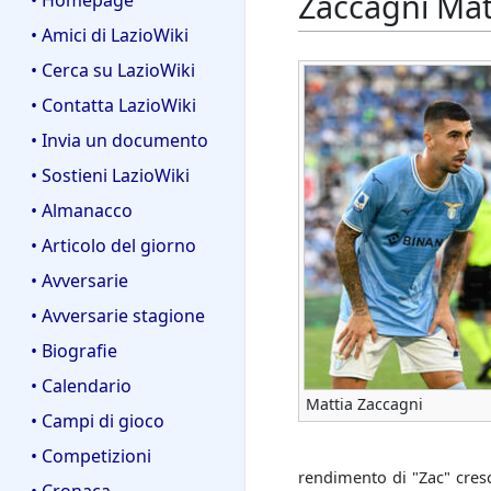
Zaccagni Mat
• Homepage
• Amici di LazioWiki
• Cerca su LazioWiki
• Contatta LazioWiki
• Invia un documento
• Sostieni LazioWiki
• Almanacco
• Articolo del giorno
• Avversarie
• Avversarie stagione
• Biografie
• Calendario
Mattia Zaccagni
• Campi di gioco
• Competizioni
rendimento di "Zac" cresc
• Cronaca