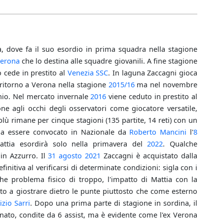
ia, dove fa il suo esordio in prima squadra nella stagione
erona
che lo destina alle squadre giovanili. A fine stagione
o cede in prestito al
Venezia SSC
. In laguna Zaccagni gioca
a ritorno a Verona nella stagione
2015/16
ma nel novembre
hio. Nel mercato invernale
2016
viene ceduto in prestito al
one agli occhi degli osservatori come giocatore versatile,
lù rimane per cinque stagioni (135 partite, 14 reti) con un
da essere convocato in Nazionale da
Roberto Mancini
l'
8
 Mattia esordirà solo nella primavera del
2022
. Qualche
 in Azzurro. Il
31 agosto
2021
Zaccagni è acquistato dalla
nitiva al verificarsi di determinate condizioni: sigla con i
e problema fisico di troppo, l'impatto di Mattia con la
ato a giostrare dietro le punte piuttosto che come esterno
zio Sarri
. Dopo una prima parte di stagione in sordina, il
onato, condite da 6 assist, ma è evidente come l'ex Verona