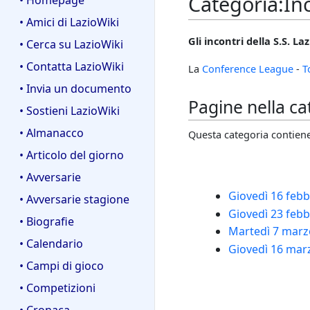
Categoria
:
In
• Homepage
• Amici di LazioWiki
Gli incontri della S.S. L
• Cerca su LazioWiki
• Contatta LazioWiki
La
Conference League
-
T
• Invia un documento
Pagine nella c
• Sostieni LazioWiki
• Almanacco
Questa categoria contiene 
• Articolo del giorno
• Avversarie
Giovedì 16 febb
• Avversarie stagione
Giovedì 23 febb
• Biografie
Martedì 7 marzo
• Calendario
Giovedì 16 marz
• Campi di gioco
• Competizioni
• Cronaca