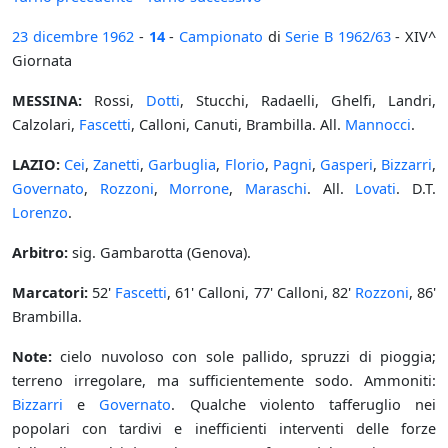
23 dicembre
1962
-
14
-
Campionato
di
Serie B
1962/63
- XIV^
Giornata
MESSINA:
Rossi,
Dotti
, Stucchi, Radaelli, Ghelfi, Landri,
Calzolari,
Fascetti
, Calloni, Canuti, Brambilla. All.
Mannocci
.
LAZIO:
Cei
,
Zanetti
,
Garbuglia
,
Florio
,
Pagni
,
Gasperi
,
Bizzarri
,
Governato
,
Rozzoni
,
Morrone
,
Maraschi
. All.
Lovati
. D.T.
Lorenzo
.
Arbitro:
sig. Gambarotta (Genova).
Marcatori:
52'
Fascetti
, 61' Calloni, 77' Calloni, 82'
Rozzoni
, 86'
Brambilla.
Note:
cielo nuvoloso con sole pallido, spruzzi di pioggia;
terreno irregolare, ma sufficientemente sodo. Ammoniti:
Bizzarri
e
Governato
. Qualche violento tafferuglio nei
popolari con tardivi e inefficienti interventi delle forze