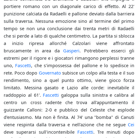
portiere romano con un diagonale carico di effetto. Al 22'
punizione calciata da Radaelli e pallone deviato dalla barriera
sulla traversa. Nessuna emozione sino al termine del primo
tempo se non una conclusione dai trenta metri di Radaelli
che si perde a lato di qualche centimetro. La partita si sblocca
a inizio ripresa allorché Calzolari viene affrontato
bruscamente in area da
Gasperi
. Potrebbero esserci gli
estremi per il rigore e i giocatori rimangono perplessi tranne
uno,
Fascetti
, che s'impossessa del pallone e lo spedisce in
rete. Poco dopo
Governato
subisce un colpo alla testa e il suo
rendimento, sino a quel punto ottimo, viene gioco forza
limitato. Messina gasato e Lazio alle corde: inevitabile il
raddoppio al 61'.
Fascetti
galoppa sulla sinistra e calibra al
centro un cross radente che trova all'appuntamento il
guizzante Calloni: 2-0 e pubblico del Celeste che esplode
d'entusiasmo. Ma non è finita. Al 74' una "bomba" di Canuti
viene respinta dalla traversa e nell'azione che ne segue
Cei
deve superarsi sull'incontenibile
Fascetti
. Tre minuti dopo