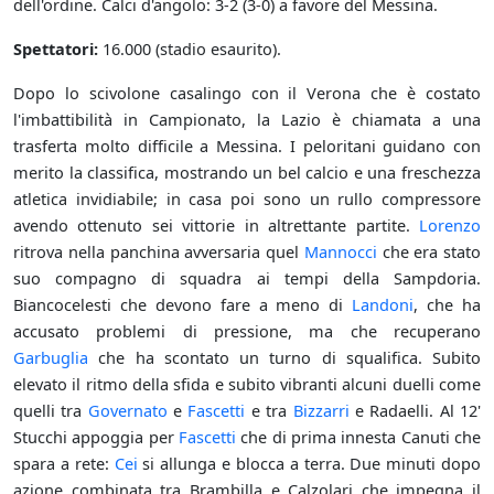
dell'ordine. Calci d'angolo: 3-2 (3-0) a favore del Messina.
Spettatori:
16.000 (stadio esaurito).
Dopo lo scivolone casalingo con il Verona che è costato
l'imbattibilità in Campionato, la Lazio è chiamata a una
trasferta molto difficile a Messina. I peloritani guidano con
merito la classifica, mostrando un bel calcio e una freschezza
atletica invidiabile; in casa poi sono un rullo compressore
avendo ottenuto sei vittorie in altrettante partite.
Lorenzo
ritrova nella panchina avversaria quel
Mannocci
che era stato
suo compagno di squadra ai tempi della Sampdoria.
Biancocelesti che devono fare a meno di
Landoni
, che ha
accusato problemi di pressione, ma che recuperano
Garbuglia
che ha scontato un turno di squalifica. Subito
elevato il ritmo della sfida e subito vibranti alcuni duelli come
quelli tra
Governato
e
Fascetti
e tra
Bizzarri
e Radaelli. Al 12'
Stucchi appoggia per
Fascetti
che di prima innesta Canuti che
spara a rete:
Cei
si allunga e blocca a terra. Due minuti dopo
azione combinata tra Brambilla e Calzolari che impegna il