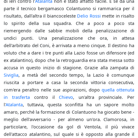
di ieri contro l'
Atalanta
non è stato affatto facile. E se da una
parte il tecnico bergamasco Colantuono si rammarica per il
risultato, dall'altra il biancoceleste
Delio Rossi
mette in risalto
lo spirito della sua squadra. Che a poco a poco sta
riemergendo dalle sabbie mobili della penalizzazione di
undici punti. Una penalizzazione che ora, in attesa
dell'arbitrato del Coni, è arrivata a meno cinque. Il destino ha
voluto che a dare i tre punti alla Lazio fosse un difensore (ed
ex atalantino), dopo che la retroguardia era stata messa sotto
accusa in questo inizio di stagione. Grazie alla zampata di
Siviglia
, a metà del secondo tempo, la Lazio è comunque
riuscita a portare a casa la seconda vittoria consecutiva,
com'era peraltro nelle sue aspirazioni, dopo
quella ottenuta
in trasferta
contro il
Chievo
, un'altra provinciale. Per
l'
Atalanta
, tuttavia, questa sconfitta ha un sapore molto
amaro, perché la formazione di Colantuono ha giocato bene -
meglio dell'avversario - per almeno un'ora. Clamorosa, in
particolare, l'occasione da gol di Ventola, il più vivace
dell'attacco atalantino, sul quale si è opposto alla grande il