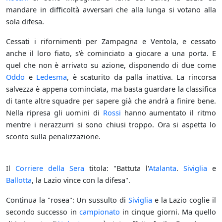
mandare in difficoltà avversari che alla lunga si votano alla
sola difesa.
Cessati i rifornimenti per Zampagna e Ventola, e cessato
anche il loro fiato, s'è cominciato a giocare a una porta. E
quel che non è arrivato su azione, disponendo di due come
Oddo
e
Ledesma
, è scaturito da palla inattiva. La rincorsa
salvezza è appena cominciata, ma basta guardare la classifica
di tante altre squadre per sapere già che andrà a finire bene.
Nella ripresa gli uomini di
Rossi
hanno aumentato il ritmo
mentre i nerazzurri si sono chiusi troppo. Ora si aspetta lo
sconto sulla penalizzazione.
Il
Corriere della Sera
titola: "Battuta l'
Atalanta
.
Siviglia
e
Ballotta
, la Lazio vince con la difesa".
Continua la "rosea": Un sussulto di
Siviglia
e la Lazio coglie il
secondo successo in
campionato
in cinque giorni. Ma quello