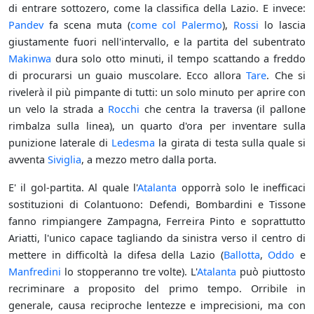
di entrare sottozero, come la classifica della Lazio. E invece:
Pandev
fa scena muta (
come col Palermo
),
Rossi
lo lascia
giustamente fuori nell'intervallo, e la partita del subentrato
Makinwa
dura solo otto minuti, il tempo scattando a freddo
di procurarsi un guaio muscolare. Ecco allora
Tare
. Che si
rivelerà il più pimpante di tutti: un solo minuto per aprire con
un velo la strada a
Rocchi
che centra la traversa (il pallone
rimbalza sulla linea), un quarto d'ora per inventare sulla
punizione laterale di
Ledesma
la girata di testa sulla quale si
avventa
Siviglia
, a mezzo metro dalla porta.
E' il gol-partita. Al quale l'
Atalanta
opporrà solo le inefficaci
sostituzioni di Colantuono: Defendi, Bombardini e Tissone
fanno rimpiangere Zampagna, Ferreira Pinto e soprattutto
Ariatti, l'unico capace tagliando da sinistra verso il centro di
mettere in difficoltà la difesa della Lazio (
Ballotta
,
Oddo
e
Manfredini
lo stopperanno tre volte). L'
Atalanta
può piuttosto
recriminare a proposito del primo tempo. Orribile in
generale, causa reciproche lentezze e imprecisioni, ma con