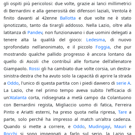
gli ospiti più pericolosi: due volte, grazie ai lanci millimetrici
di Bernardini e alla generosità dei difensori laziali, Ventola è
finito davanti al 42enne
Ballotta
e due volte ne è stato
ipnotizzato, tanto da tirargli addosso. Nella Lazio, oltre alla
latitanza di
Pandev
, non funzionavano i due uomini delegati a
tenere alta la qualità del gioco:
Ledesma
, di nuovo
sprofondato nell'anonimato, e il piccolo
Foggia
, che pur
mostrando qualche pallido progresso è ancora lontano da
quello di Ascoli che contribuì alle fortune dell'allenatore
Giampaolo.
Rossi
gli ha cambiato due volte corsia, un destra-
sinistra-destra che ha avuto solo la capacità di aprire la strada
a
Oddo
, l'unico di questa partita con i piedi davvero di
serie A
.
La Lazio, che nel primo tempo aveva subito l'efficacia di
un'
Atalanta
corta, ridisegnata a metà campo da Colantuono
con Bernardini regista, Migliaccio uomo di fatica, Ferreira
Pinto e Ariatti esterni, ha preso quota nella ripresa,
Tare
a
parte, solo perché ha impresso al match un'altra cadenza.
Quando si mette a correre, e
Oddo
,
Mudingayi
,
Mauri
e
Rocchi
si sono impegnati a farlo sul serio, la Lazio sa