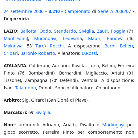
24 settembre
2006
-
3.210
-
Campionato
di
Serie A
2006/07
-
IV giornata
LAZIO:
Ballotta
,
Oddo
,
Stendardo
,
Siviglia
,
Zauri
,
Foggia
(71'
Manfredini
),
Mudingayi
,
Ledesma
,
Mauri
,
Pandev
(46'
Makinwa
, 53'
Tare
),
Rocchi
. A disposizione:
Berni
,
Belleri
,
Cribari
,
Baronio Roberto
. Allenatore:
D.Rossi
.
ATALANTA:
Calderoni, Adriano, Rivalta, Loria, Bellini, Ferreira
Pinto (76' Bombardini), Bernardini, Migliaccio, Ariatti (81'
Tissone), Zampagna (70' Defendi), Ventola. A disposizione:
Ivan,
Talamonti
, Donati, Soncin. Allenatore: Colantuono.
Arbitro:
Sig. Girardi (San Donà di Piave).
Marcatori:
69'
Siviglia
.
Note:
ammoniti Adriano, Ariatti, Rivalta e
Mudingayi
per
gioco scorretto, Ferreira Pinto per comportamento non