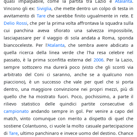
quasi impalpabile, come la partita tra Lazio e
Atalanta
.
Vincono gli ex:
Siviglia
, che mette dentro un colpo di testa in
avvitamento di
Tare
che sarebbe finito ugualmente in rete. E
Delio Rossi
, che per la prima volta affrontava la squadra sulla
cui panchina aveva sfiorato una salvezza impossibile,
lasciapassare per il viaggio di sola andata a Roma, sponda
biancoceleste. Per l'
Atalanta
, che sembra avere abdicato a
quella ricerca della linea verde che l'ha resa celebre nel
passato, è la prima sconfitta esterna del
2006
. Per la Lazio,
sempre sottozero ma durerà poco (visto che gli sconti via
arbitrato del Coni ci saranno, anche se a qualcuno non
piacciono), è un successo che vale per quel che si porta
dentro, una maggiore convinzione nei propri mezzi, più di
quello che ha mostrato fuori. Poco, pochissimo, a parte il
rilievo statistico delle quindici partite consecutive di
campionato
andando sempre in gol. Per venire a capo del
match, vinto comunque con merito a dispetto di quel che
sostiene Colantuono, ci vuole la molto casuale partecipazione
di
Tare
, ultimo panchinaro e invece uomo del destino. Chance