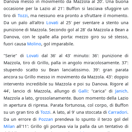
Danova messo in movimento da Mazzola al 20'. Una buona
occasione per la Lazio al 21': Buffon si lasciava sfuggire un
tiro di
Tozzi
, ma nessuno era pronto a sfruttare il momento.
Da un palo all'altro
Lovati
al 25' per sventare a stento una
punizione di Mazzola. Secondo gol al 28' da Mazzola a Bean a
Danova, con le spalle alla porta: mezzo giro su sé stesso,
fuori causa
Molino
, gol imparabile.
"Serie" di
Lovati
dal 36' al 43' minuto: 36': punizione di
Mazzola, tiro di Grillo, palla in angolo miracolosamente. 37':
stupendo scatto su Bean lanciatissimo. 39': gran parata
ancora su Grillo messo in movimento da Mazzola. 43': doppio
intervento incredibile su Mazzola e poi su Danova. Rigore al
44', lancio di Mazzola, allungo di
Galli
: "carica" di
Janich
.
Mazzola a lato, grossolanamente. Buon momento della Lazio
in apertura di ripresa. Parata fortunosa, col corpo, di Buffon
su un gran tiro di
Tozzi
. A lato, al 9' una stoccata di
Carradori
.
Da un errore di
Pozzan
prendeva lo spunto il terzo gol del
Milan
all'11': Grillo gli portava via la palla da un tentativo di