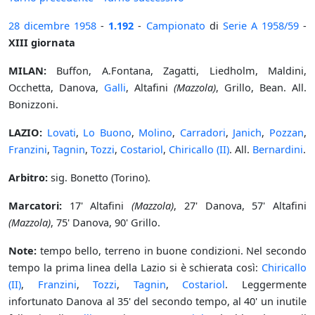
28 dicembre
1958
-
1.192
-
Campionato
di
Serie A
1958/59
-
XIII giornata
MILAN:
Buffon, A.Fontana, Zagatti, Liedholm, Maldini,
Occhetta, Danova,
Galli
, Altafini
(Mazzola)
, Grillo, Bean. All.
Bonizzoni.
LAZIO:
Lovati
,
Lo Buono
,
Molino
,
Carradori
,
Janich
,
Pozzan
,
Franzini
,
Tagnin
,
Tozzi
,
Costariol
,
Chiricallo (II)
. All.
Bernardini
.
Arbitro:
sig. Bonetto (Torino).
Marcatori:
17' Altafini
(Mazzola)
, 27' Danova, 57' Altafini
(Mazzola)
, 75' Danova, 90' Grillo.
Note:
tempo bello, terreno in buone condizioni. Nel secondo
tempo la prima linea della Lazio si è schierata così:
Chiricallo
(II)
,
Franzini
,
Tozzi
,
Tagnin
,
Costariol
. Leggermente
infortunato Danova al 35' del secondo tempo, al 40' un inutile