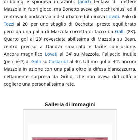
dribbling e spingeva in avanti;
Janich
tentava di mettere
Mazzola in fuori gioco, ma Bonetto aveva gli occhi chiusi ed il
centravanti andava via indisturbato e fulminava
Lovati
. Palo di
Tozzi
al 20' per uno sbaglio di Occhetta, presto equilibrato
però da una palla di Mazzola corretta di tacco da
Galli
(23').
Quarto gol al 28' rovesciata abilissima di Mazzola su Bean,
centro preciso a Danova smarcato e facile conclusione.
Ancora magnifico
Lovati
al 34' su Mazzola. Fallaccio inutile
(perché ?) di
Galli
su
Costariol
al 40'. Ultimo gol al 44': ancora
Mazzola in azione con una palla oltre la difesa biancazzurra,
nettamente sorpresa da Grillo, che non aveva difficoltà a
cogliere una personalissima rete.
Galleria di immagini