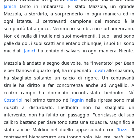
Janich
tanto in imbarazzo. E' stato Mazzola, un grande
Mazzola, a stordirlo, a sorprenderlo in ogni maniera ed in
ogni istante. Il centravanti campione del mondo è la
semplicità fatta gioco. Nemmeno sembra un sud americano.
Non c'è nulla di inutile nei suoi movimenti. I suoi lanci sono
palle da gol, i suoi scatti annientano chiunque, i suoi tiri sono
micidiali.
Janich
ha tentato di salvarsi in ogni maniera. Niente.
Mazzola è andato a segno due volte, ha "inventato" per Bean
e per Danova il quarto gol, ha impegnato
Lovati
allo spasimo,
ha sbagliato soltanto un calcio di rigore. Un centravanti
simile ha diritto a far concorrenza anche ad Angelillo. A
centro campo ha dominato incontrastato Liedholm. Né
Costariol
nel primo tempo né
Tagnin
nella ripresa sono mai
riusciti a disturbarlo. Liedholm non ha sbagliato un
intervento, non ha fallito un passaggio. Fuoriclasse del suo
calibro bastano per dare tono tutta una squadra. Magnifico è
stato anche Maldini nel duello appassionato con
Tozzi
. Il
centravanti biancazzurro era troppo solo. Ma era, però, ben