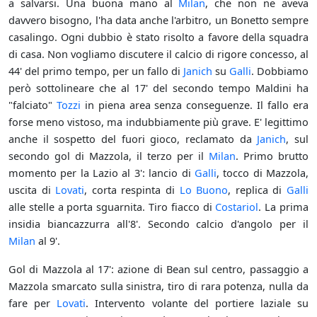
a salvarsi. Una buona mano al
Milan
, che non ne aveva
davvero bisogno, l'ha data anche l'arbitro, un Bonetto sempre
casalingo. Ogni dubbio è stato risolto a favore della squadra
di casa. Non vogliamo discutere il calcio di rigore concesso, al
44' del primo tempo, per un fallo di
Janich
su
Galli
. Dobbiamo
però sottolineare che al 17' del secondo tempo Maldini ha
"falciato"
Tozzi
in piena area senza conseguenze. Il fallo era
forse meno vistoso, ma indubbiamente più grave. E' legittimo
anche il sospetto del fuori gioco, reclamato da
Janich
, sul
secondo gol di Mazzola, il terzo per il
Milan
. Primo brutto
momento per la Lazio al 3': lancio di
Galli
, tocco di Mazzola,
uscita di
Lovati
, corta respinta di
Lo Buono
, replica di
Galli
alle stelle a porta sguarnita. Tiro fiacco di
Costariol
. La prima
insidia biancazzurra all'8'. Secondo calcio d'angolo per il
Milan
al 9'.
Gol di Mazzola al 17': azione di Bean sul centro, passaggio a
Mazzola smarcato sulla sinistra, tiro di rara potenza, nulla da
fare per
Lovati
. Intervento volante del portiere laziale su