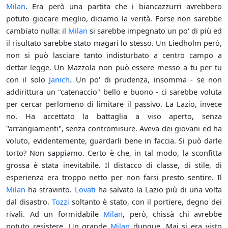
Milan
. Era però una partita che i biancazzurri avrebbero
potuto giocare meglio, diciamo la verità. Forse non sarebbe
cambiato nulla: il
Milan
si sarebbe impegnato un po' di più ed
il risultato sarebbe stato magari lo stesso. Un Liedholm però,
non si può lasciare tanto indisturbato a centro campo a
dettar legge. Un Mazzola non può essere messo a tu per tu
con il solo
Janich
. Un po' di prudenza, insomma - se non
addirittura un "catenaccio" bello e buono - ci sarebbe voluta
per cercar perlomeno di limitare il passivo. La Lazio, invece
no. Ha accettato la battaglia a viso aperto, senza
"arrangiamenti", senza contromisure. Aveva dei giovani ed ha
voluto, evidentemente, guardarli bene in faccia. Si può darle
torto? Non sappiamo. Certo è che, in tal modo, la sconfitta
grossa è stata inevitabile. Il distacco di classe, di stile, di
esperienza era troppo netto per non farsi presto sentire. Il
Milan
ha stravinto.
Lovati
ha salvato la Lazio più di una volta
dal disastro.
Tozzi
soltanto è stato, con il portiere, degno dei
rivali. Ad un formidabile
Milan
, però, chissà chi avrebbe
potuto resistere. Un grande
Milan
dunque. Mai si era visto