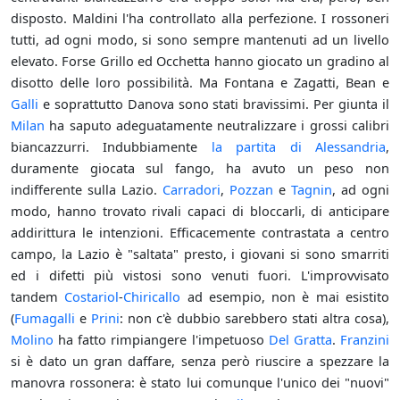
disposto. Maldini l'ha controllato alla perfezione. I rossoneri
tutti, ad ogni modo, si sono sempre mantenuti ad un livello
elevato. Forse Grillo ed Occhetta hanno giocato un gradino al
disotto delle loro possibilità. Ma Fontana e Zagatti, Bean e
Galli
e soprattutto Danova sono stati bravissimi. Per giunta il
Milan
ha saputo adeguatamente neutralizzare i grossi calibri
biancazzurri. Indubbiamente
la partita di Alessandria
,
duramente giocata sul fango, ha avuto un peso non
indifferente sulla Lazio.
Carradori
,
Pozzan
e
Tagnin
, ad ogni
modo, hanno trovato rivali capaci di bloccarli, di anticipare
addirittura le intenzioni. Efficacemente contrastata a centro
campo, la Lazio è "saltata" presto, i giovani si sono smarriti
ed i difetti più vistosi sono venuti fuori. L'improvvisato
tandem
Costariol
-
Chiricallo
ad esempio, non è mai esistito
(
Fumagalli
e
Prini
: non c'è dubbio sarebbero stati altra cosa),
Molino
ha fatto rimpiangere l'impetuoso
Del Gratta
.
Franzini
si è dato un gran daffare, senza però riuscire a spezzare la
manovra rossonera: è stato lui comunque l'unico dei "nuovi"