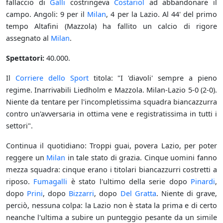
fallaccio di
Galli
costringeva
Costariol
ad abbandonare il
campo. Angoli: 9 per il
Milan
, 4 per la Lazio. Al 44' del primo
tempo Altafini (Mazzola) ha fallito un calcio di rigore
assegnato al
Milan
.
Spettatori:
40.000.
Il
Corriere dello Sport
titola: "I 'diavoli' sempre a pieno
regime. Inarrivabili Liedholm e Mazzola. Milan-Lazio 5-0 (2-0).
Niente da tentare per l'incompletissima squadra biancazzurra
contro un'avversaria in ottima vene e registratissima in tutti i
settori".
Continua il quotidiano: Troppi guai, povera Lazio, per poter
reggere un
Milan
in tale stato di grazia. Cinque uomini fanno
mezza squadra: cinque erano i titolari biancazzurri costretti a
riposo.
Fumagalli
è stato l'ultimo della serie dopo
Pinardi
,
dopo
Prini
, dopo
Bizzarri
, dopo
Del Gratta
. Niente di grave,
perciò, nessuna colpa: la Lazio non è stata la prima e di certo
neanche l'ultima a subire un punteggio pesante da un simile