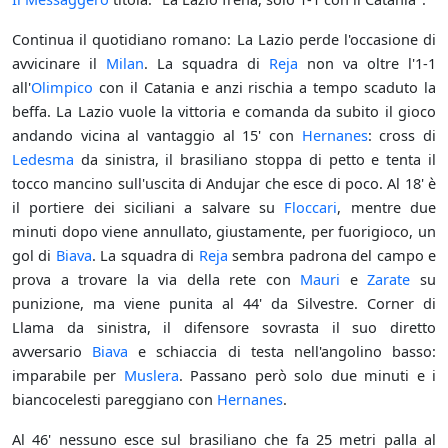
Continua il quotidiano romano: La Lazio perde l'occasione di
avvicinare il
Milan
. La squadra di
Reja
non va oltre l'1-1
all'
Olimpico
con il Catania e anzi rischia a tempo scaduto la
beffa. La Lazio vuole la vittoria e comanda da subito il gioco
andando vicina al vantaggio al 15' con
Hernanes
: cross di
Ledesma
da sinistra, il brasiliano stoppa di petto e tenta il
tocco mancino sull'uscita di Andujar che esce di poco. Al 18' è
il portiere dei siciliani a salvare su
Floccari
, mentre due
minuti dopo viene annullato, giustamente, per fuorigioco, un
gol di
Biava
. La squadra di
Reja
sembra padrona del campo e
prova a trovare la via della rete con
Mauri
e
Zarate
su
punizione, ma viene punita al 44' da Silvestre. Corner di
Llama da sinistra, il difensore sovrasta il suo diretto
avversario
Biava
e schiaccia di testa nell'angolino basso:
imparabile per
Muslera
. Passano però solo due minuti e i
biancocelesti pareggiano con
Hernanes
.
Al 46' nessuno esce sul brasiliano che fa 25 metri palla al