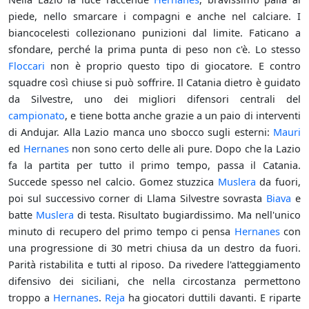
piede, nello smarcare i compagni e anche nel calciare. I
biancocelesti collezionano punizioni dal limite. Faticano a
sfondare, perché la prima punta di peso non c'è. Lo stesso
Floccari
non è proprio questo tipo di giocatore. E contro
squadre così chiuse si può soffrire. Il Catania dietro è guidato
da Silvestre, uno dei migliori difensori centrali del
campionato
, e tiene botta anche grazie a un paio di interventi
di Andujar. Alla Lazio manca uno sbocco sugli esterni:
Mauri
ed
Hernanes
non sono certo delle ali pure. Dopo che la Lazio
fa la partita per tutto il primo tempo, passa il Catania.
Succede spesso nel calcio. Gomez stuzzica
Muslera
da fuori,
poi sul successivo corner di Llama Silvestre sovrasta
Biava
e
batte
Muslera
di testa. Risultato bugiardissimo. Ma nell'unico
minuto di recupero del primo tempo ci pensa
Hernanes
con
una progressione di 30 metri chiusa da un destro da fuori.
Parità ristabilita e tutti al riposo. Da rivedere l'atteggiamento
difensivo dei siciliani, che nella circostanza permettono
troppo a
Hernanes
.
Reja
ha giocatori duttili davanti. E riparte