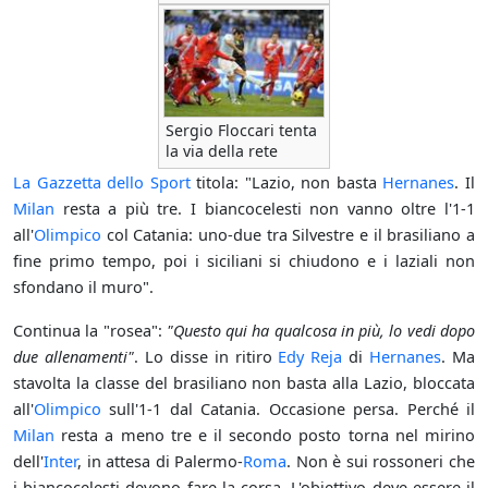
Sergio Floccari tenta
la via della rete
La Gazzetta dello Sport
titola: "Lazio, non basta
Hernanes
. Il
Milan
resta a più tre. I biancocelesti non vanno oltre l'1-1
all'
Olimpico
col Catania: uno-due tra Silvestre e il brasiliano a
fine primo tempo, poi i siciliani si chiudono e i laziali non
sfondano il muro".
Continua la "rosea":
"Questo qui ha qualcosa in più, lo vedi dopo
due allenamenti"
. Lo disse in ritiro
Edy Reja
di
Hernanes
. Ma
stavolta la classe del brasiliano non basta alla Lazio, bloccata
all'
Olimpico
sull'1-1 dal Catania. Occasione persa. Perché il
Milan
resta a meno tre e il secondo posto torna nel mirino
dell'
Inter
, in attesa di Palermo-
Roma
. Non è sui rossoneri che
i biancocelesti devono fare la corsa. L'obiettivo deve essere il