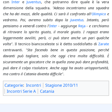
con
Inter
e
Juventus
, che potranno dire quale è la vera
dimensione della squadra.
"Adesso incontriamo una squadra
che ha dei mezzi, delle qualità. Ci sarà il confronto all'
Olimpico
e
vedremo. Poi, avremo subito dopo la
Juventus
. Intanto, però
pensiamo a venerdì contro l'
Inter
- aggiunge
Reja
-
e cerchiamo
di ritrovare lo spirito giusto, il morale giusto. I ragazzi erano
leggermente avviliti, però, ci può stare anche un pari qualche
volta"
. Il tecnico biancoceleste si è detto soddisfatto di
Zarate
centravanti.
"Sta facendo bene in questa posizione, perché
davanti può tagliare, solo che oggi c'era molta difficoltà. È
sicuramente un giocatore che in quella zona può dare profondità,
può dare il colpo risolutore. Anche oggi ha avuto un'opportunità,
ma contro il Catania diventa difficile"
.
Categorie
:
Incontri
Stagione 2010/11
Incontri Serie A
Catania