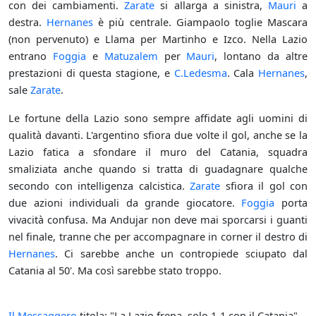
con dei cambiamenti.
Zarate
si allarga a sinistra,
Mauri
a
destra.
Hernanes
è più centrale. Giampaolo toglie Mascara
(non pervenuto) e Llama per Martinho e Izco. Nella Lazio
entrano
Foggia
e
Matuzalem
per
Mauri
, lontano da altre
prestazioni di questa stagione, e
C.Ledesma
. Cala
Hernanes
,
sale
Zarate
.
Le fortune della Lazio sono sempre affidate agli uomini di
qualità davanti. L'argentino sfiora due volte il gol, anche se la
Lazio fatica a sfondare il muro del Catania, squadra
smaliziata anche quando si tratta di guadagnare qualche
secondo con intelligenza calcistica.
Zarate
sfiora il gol con
due azioni individuali da grande giocatore.
Foggia
porta
vivacità confusa. Ma Andujar non deve mai sporcarsi i guanti
nel finale, tranne che per accompagnare in corner il destro di
Hernanes
. Ci sarebbe anche un contropiede sciupato dal
Catania al 50'. Ma così sarebbe stato troppo.
Il Messaggero
titola: "La Lazio frena, solo 1-1 con il Catania".