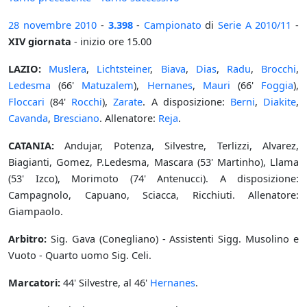
28 novembre
2010
-
3.398
-
Campionato
di
Serie A
2010/11
-
XIV giornata
- inizio ore 15.00
LAZIO:
Muslera
,
Lichtsteiner
,
Biava
,
Dias
,
Radu
,
Brocchi
,
Ledesma
(66'
Matuzalem
),
Hernanes
,
Mauri
(66'
Foggia
),
Floccari
(84'
Rocchi
),
Zarate
. A disposizione:
Berni
,
Diakite
,
Cavanda
,
Bresciano
. Allenatore:
Reja
.
CATANIA:
Andujar, Potenza, Silvestre, Terlizzi, Alvarez,
Biagianti, Gomez, P.Ledesma, Mascara (53' Martinho), Llama
(53' Izco), Morimoto (74' Antenucci). A disposizione:
Campagnolo, Capuano, Sciacca, Ricchiuti. Allenatore:
Giampaolo.
Arbitro:
Sig. Gava (Conegliano) - Assistenti Sigg. Musolino e
Vuoto - Quarto uomo Sig. Celi.
Marcatori:
44' Silvestre, al 46'
Hernanes
.