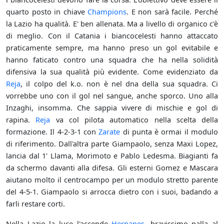
quarto posto in chiave
Champions
. E non sarà facile. Perché
la Lazio ha qualità. E' ben allenata. Ma a livello di organico c'è
di meglio. Con il Catania i biancocelesti hanno attaccato
praticamente sempre, ma hanno preso un gol evitabile e
hanno faticato contro una squadra che ha nella solidità
difensiva la sua qualità più evidente. Come evidenziato da
Reja
, il colpo del k.o. non è nel dna della sua squadra. Ci
vorrebbe uno con il gol nel sangue, anche sporco. Uno alla
Inzaghi, insomma. Che sappia vivere di mischie e gol di
rapina.
Reja
va col pilota automatico nella scelta della
formazione. Il 4-2-3-1 con
Zarate
di punta è ormai il modulo
di riferimento. Dall'altra parte Giampaolo, senza Maxi Lopez,
lancia dal 1' Llama, Morimoto e Pablo Ledesma. Biagianti fa
da schermo davanti alla difesa. Gli esterni Gomez e Mascara
aiutano molto il centrocampo per un modulo stretto parente
del 4-5-1. Giampaolo si arrocca dietro con i suoi, badando a
farli restare corti.
Nella Lazio la luce l'accende
Hernanes
, bravissimo palla al