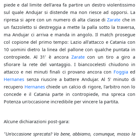
piede e dal limite dell'area fa partire un destro violentissimo
sul quale Andujar si distende ma non riesce ad opporsi. La
ripresa si apre con un numero di alta classe di
Zarate
che in
un fazzoletto si destreggia a mette la palla sotto la traversa,
ma Andujar ci arriva e manda in angolo. Il match prosegue
col copione del primo tempo: Lazio all'attacco e Catania con
10 uomini dietro la linea del pallone con qualche puntata in
contropiede. Al 31' è ancora
Zarate
con un tiro a giro a
sfiorare la rete del vantaggio. I biancocelesti chiudono in
attacco e nei minuti finali ci provano ancora con
Foggia
ed
Hernanes
senza riuscire a battere Andujar. Al 5' minuto di
recupero
Hernanes
chiede un calcio di rigore, l'arbitro non lo
concede e il Catania parte in contropiede, ma spreca con
Potenza un'occasione incredibile per vincere la partita.
Alcune dichiarazioni post-gara:
"Un'occasione sprecata? Va bene, abbiamo, comunque, mosso la