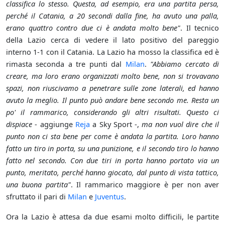
classifica lo stesso. Questa, ad esempio, era una partita persa,
perché il Catania, a 20 secondi dalla fine, ha avuto una palla,
erano quattro contro due ci è andata molto bene"
. Il tecnico
della Lazio cerca di vedere il lato positivo del pareggio
interno 1-1 con il Catania. La Lazio ha mosso la classifica ed è
rimasta seconda a tre punti dal
Milan
.
"Abbiamo cercato di
creare, ma loro erano organizzati molto bene, non si trovavano
spazi, non riuscivamo a penetrare sulle zone laterali, ed hanno
avuto la meglio. Il punto può andare bene secondo me. Resta un
po' il rammarico, considerando gli altri risultati. Questo ci
dispiace
- aggiunge
Reja
a Sky Sport -,
ma non vuol dire che il
punto non ci sta bene per come è andata la partita. Loro hanno
fatto un tiro in porta, su una punizione, e il secondo tiro lo hanno
fatto nel secondo. Con due tiri in porta hanno portato via un
punto, meritato, perché hanno giocato, dal punto di vista tattico,
una buona partita"
. Il rammarico maggiore è per non aver
sfruttato il pari di
Milan
e
Juventus
.
Ora la Lazio è attesa da due esami molto difficili, le partite