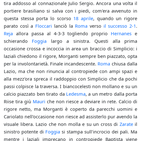
tira addosso al connazionale Julio Sergio. Ancora una volta il
portiere brasiliano si salva con i piedi, com'era avvenuto in
questa stessa porta lo scorso
18 aprile
, quando un rigore
parato così a
Floccari
lanciò la
Roma
verso
il successo 2-1
.
Reja
allora passa al 4-3-3 togliendo proprio
Hernanes
e
schierando
Foggia
largo a sinistra. Questi alla prima
occasione crossa e incoccia in area un braccio di Simplicio: i
laziali chiedono il rigore, Morganti sempre ben piazzato, opta
per la involontarietà. Finale incandescente.
Roma
chiusa dalla
Lazio, ma che non rinuncia al contropiede con ampi spazi e
alla mezz'ora spreca il raddoppio con Simplicio che da pochi
passi colpisce la traversa. I biancocelesti non mollano e su un
calcio piazzato ben tirato da
Ledesma
, a un metro dalla porta
Riise tira giù
Mauri
che non riesce a deviare in rete. Calcio di
rigore netto, ma Morganti è coperto da parecchi uomini e
Cariolato nell'occasione non riesce ad assisterlo pur avendo la
visuale libera. Lazio che non molla e su un cross di
Zarate
il
sinistro potente di
Foggia
si stampa sull'incrocio dei pali. Ma
mentre i laziali imprecano in contropiede Baptista viene