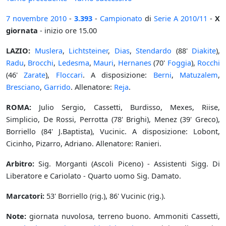
7 novembre
2010
-
3.393
-
Campionato
di
Serie A
2010/11
-
X
giornata
- inizio ore 15.00
LAZIO:
Muslera
,
Lichtsteiner
,
Dias
,
Stendardo
(88'
Diakite
),
Radu
,
Brocchi
,
Ledesma
,
Mauri
,
Hernanes
(70'
Foggia
),
Rocchi
(46'
Zarate
),
Floccari
. A disposizione:
Berni
,
Matuzalem
,
Bresciano
,
Garrido
. Allenatore:
Reja
.
ROMA:
Julio Sergio, Cassetti, Burdisso, Mexes, Riise,
Simplicio, De Rossi, Perrotta (78' Brighi), Menez (39' Greco),
Borriello (84' J.Baptista), Vucinic. A disposizione: Lobont,
Cicinho, Pizarro, Adriano. Allenatore: Ranieri.
Arbitro:
Sig. Morganti (Ascoli Piceno) - Assistenti Sigg. Di
Liberatore e Cariolato - Quarto uomo Sig. Damato.
Marcatori:
53' Borriello (rig.), 86' Vucinic (rig.).
Note:
giornata nuvolosa, terreno buono. Ammoniti Cassetti,