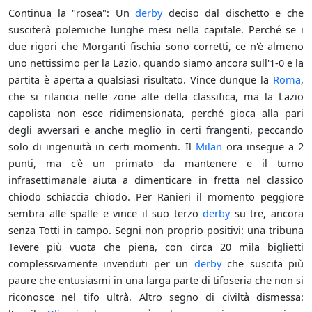
Continua la "rosea": Un
derby
deciso dal dischetto e che
susciterà polemiche lunghe mesi nella capitale. Perché se i
due rigori che Morganti fischia sono corretti, ce n'è almeno
uno nettissimo per la Lazio, quando siamo ancora sull'1-0 e la
partita è aperta a qualsiasi risultato. Vince dunque la
Roma
,
che si rilancia nelle zone alte della classifica, ma la Lazio
capolista non esce ridimensionata, perché gioca alla pari
degli avversari e anche meglio in certi frangenti, peccando
solo di ingenuità in certi momenti. Il
Milan
ora insegue a 2
punti, ma c'è un primato da mantenere e il turno
infrasettimanale aiuta a dimenticare in fretta nel classico
chiodo schiaccia chiodo. Per Ranieri il momento peggiore
sembra alle spalle e vince il suo terzo
derby
su tre, ancora
senza Totti in campo. Segni non proprio positivi: una tribuna
Tevere più vuota che piena, con circa 20 mila biglietti
complessivamente invenduti per un
derby
che suscita più
paure che entusiasmi in una larga parte di tifoseria che non si
riconosce nel tifo ultrà. Altro segno di civiltà dismessa: