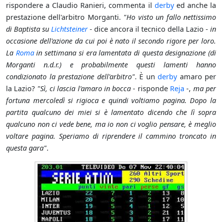
rispondere a Claudio Ranieri, commenta il
derby
ed anche la
prestazione dell'arbitro Morganti.
"Ho visto un fallo nettissimo
di Baptista su
Lichtsteiner
- dice ancora il tecnico della Lazio -
in
occasione dell'azione da cui poi è nato il secondo rigore per loro.
La
Roma
in settimana si era lamentata di questa designazione (di
Morganti n.d.r.) e probabilmente questi lamenti hanno
condizionato la prestazione dell'arbitro"
. È un
derby
amaro per
la Lazio?
"Sì, ci lascia l'amaro in bocca
- risponde
Reja
-,
ma per
fortuna mercoledì si rigioca e quindi voltiamo pagina. Dopo la
partita qualcuno dei miei si è lamentato dicendo che lì sopra
qualcuno non ci vede bene, ma io non ci voglio pensare, è meglio
voltare pagina. Speriamo di riprendere il cammino troncato in
questa gara"
.