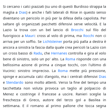
Si cercano i calci piazzati (su uno di questi Burdisso strappa la
maglia a
Dias
) e anche i falli laterali di Riise in questo senso
diventano un pericolo in più per la difesa della capolista. Per
saltare gli organizzati pacchetti difensivi serve velocità. E la
Lazio la trova con un bel lancio di
Brocchi
sul filo del
fuorigioco a
Mauri
: cross al volo di prima, ma
Rocchi
non ci
arriva per un soffio. Se
Lichtsteiner
porta più palla a destra è
ancora a sinistra la fascia dalla quale crea pericoli la Lazio con
un cross basso di
Radu
, che
Hernanes
controlla e gira al volo
bene di sinistro, solo un po' alto. La
Roma
risponde con una
bellissima azione di prima a cinque tocchi, con l'ultimo di
Vucinic: sinistro impreciso. La
Roma
mette più pressione,
spinge e accumula calci d'angolo, ma i centrali difensivi
Dias
e
Stendardo
sono molto attenti. Verso la fine del tempo una
tacchettata non voluta provoca un taglio al polpaccio di
Menez e costringe il francese a uscire. Ranieri sceglie la
freschezza di Greco, autore del terzo gol a Basilea in
settimana. E il romano al primo pallone che tocca segna