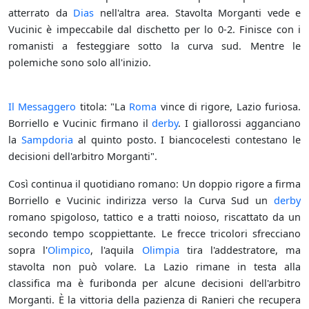
atterrato da
Dias
nell'altra area. Stavolta Morganti vede e
Vucinic è impeccabile dal dischetto per lo 0-2. Finisce con i
romanisti a festeggiare sotto la curva sud. Mentre le
polemiche sono solo all'inizio.
Il Messaggero
titola: "La
Roma
vince di rigore, Lazio furiosa.
Borriello e Vucinic firmano il
derby
. I giallorossi agganciano
la
Sampdoria
al quinto posto. I biancocelesti contestano le
decisioni dell'arbitro Morganti".
Così continua il quotidiano romano: Un doppio rigore a firma
Borriello e Vucinic indirizza verso la Curva Sud un
derby
romano spigoloso, tattico e a tratti noioso, riscattato da un
secondo tempo scoppiettante. Le frecce tricolori sfrecciano
sopra l'
Olimpico
, l'aquila
Olimpia
tira l'addestratore, ma
stavolta non può volare. La Lazio rimane in testa alla
classifica ma è furibonda per alcune decisioni dell'arbitro
Morganti. È la vittoria della pazienza di Ranieri che recupera