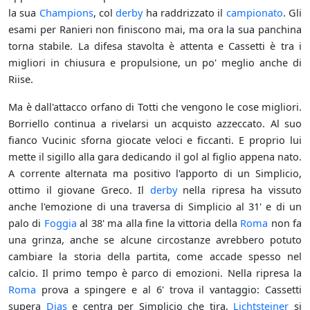
la sua
Champions
, col
derby
ha raddrizzato il
campionato
. Gli
esami per Ranieri non finiscono mai, ma ora la sua panchina
torna stabile. La difesa stavolta è attenta e Cassetti è tra i
migliori in chiusura e propulsione, un po' meglio anche di
Riise.
Ma è dall'attacco orfano di Totti che vengono le cose migliori.
Borriello continua a rivelarsi un acquisto azzeccato. Al suo
fianco Vucinic sforna giocate veloci e ficcanti. E proprio lui
mette il sigillo alla gara dedicando il gol al figlio appena nato.
A corrente alternata ma positivo l'apporto di un Simplicio,
ottimo il giovane Greco. Il
derby
nella ripresa ha vissuto
anche l'emozione di una traversa di Simplicio al 31' e di un
palo di
Foggia
al 38' ma alla fine la vittoria della
Roma
non fa
una grinza, anche se alcune circostanze avrebbero potuto
cambiare la storia della partita, come accade spesso nel
calcio. Il primo tempo è parco di emozioni. Nella ripresa la
Roma
prova a spingere e al 6' trova il vantaggio: Cassetti
supera
Dias
e centra per Simplicio che tira,
Lichtsteiner
si