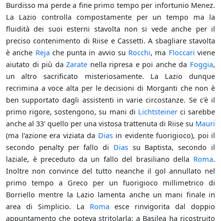
Burdisso ma perde a fine primo tempo per infortunio Menez.
La Lazio controlla compostamente per un tempo ma la
fluidità dei suoi esterni stavolta non si vede anche per il
preciso contenimento di Riise e Cassetti. A sbagliare stavolta
è anche
Reja
che punta in avvio su
Rocchi
, ma
Floccari
viene
aiutato di più da
Zarate
nella ripresa e poi anche da
Foggia
,
un altro sacrificato misteriosamente. La Lazio dunque
recrimina a voce alta per le decisioni di Morganti che non è
ben supportato dagli assistenti in varie circostanze. Se c'è il
primo rigore, sostengono, su mani di
Lichtsteiner
ci sarebbe
anche al 33' quello per una vistosa trattenuta di Riise su
Mauri
(ma l'azione era viziata da
Dias
in evidente fuorigioco), poi il
secondo penalty per fallo di
Dias
su Baptista, secondo il
laziale, è preceduto da un fallo del brasiliano della
Roma
.
Inoltre non convince del tutto neanche il gol annullato nel
primo tempo a Greco per un fuorigioco millimetrico di
Borriello mentre la Lazio lamenta anche un mani finale in
area di Simplicio. La
Roma
esce rinvigorita dal doppio
appuntamento che poteva stritolarla: a Basilea ha ricostruito