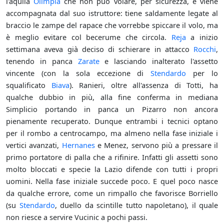
l'aquila
Olimpia
che non può volare, per sicurezza, e viene
accompagnata dal suo istruttore: tiene saldamente legate al
braccio le zampe del rapace che vorrebbe spiccare il volo, ma
è meglio evitare col becerume che circola.
Reja
a inizio
settimana aveva già deciso di schierare in attacco
Rocchi
,
tenendo in panca
Zarate
e lasciando inalterato l'assetto
vincente (con la sola eccezione di
Stendardo
per lo
squalificato
Biava
). Ranieri, oltre all'assenza di Totti, ha
qualche dubbio in più, alla fine conferma in mediana
Simplicio portando in panca un Pizarro non ancora
pienamente recuperato. Dunque entrambi i tecnici optano
per il rombo a centrocampo, ma almeno nella fase iniziale i
vertici avanzati,
Hernanes
e Menez, servono più a pressare il
primo portatore di palla che a rifinire. Infatti gli assetti sono
molto bloccati e specie la Lazio difende con tutti i propri
uomini. Nella fase iniziale succede poco. E quel poco nasce
da qualche errore, come un rimpallo che favorisce Borriello
(su
Stendardo
, duello da scintille tutto napoletano), il quale
non riesce a servire Vucinic a pochi passi.