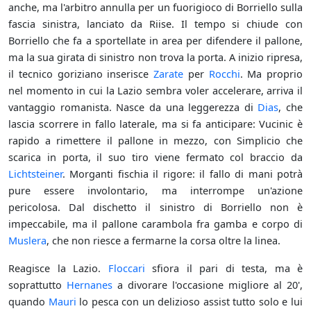
anche, ma l'arbitro annulla per un fuorigioco di Borriello sulla
fascia sinistra, lanciato da Riise. Il tempo si chiude con
Borriello che fa a sportellate in area per difendere il pallone,
ma la sua girata di sinistro non trova la porta. A inizio ripresa,
il tecnico goriziano inserisce
Zarate
per
Rocchi
. Ma proprio
nel momento in cui la Lazio sembra voler accelerare, arriva il
vantaggio romanista. Nasce da una leggerezza di
Dias
, che
lascia scorrere in fallo laterale, ma si fa anticipare: Vucinic è
rapido a rimettere il pallone in mezzo, con Simplicio che
scarica in porta, il suo tiro viene fermato col braccio da
Lichtsteiner
. Morganti fischia il rigore: il fallo di mani potrà
pure essere involontario, ma interrompe un'azione
pericolosa. Dal dischetto il sinistro di Borriello non è
impeccabile, ma il pallone carambola fra gamba e corpo di
Muslera
, che non riesce a fermarne la corsa oltre la linea.
Reagisce la Lazio.
Floccari
sfiora il pari di testa, ma è
soprattutto
Hernanes
a divorare l'occasione migliore al 20',
quando
Mauri
lo pesca con un delizioso assist tutto solo e lui