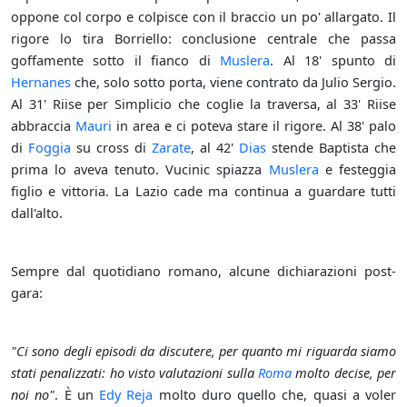
oppone col corpo e colpisce con il braccio un po' allargato. Il
rigore lo tira Borriello: conclusione centrale che passa
goffamente sotto il fianco di
Muslera
. Al 18' spunto di
Hernanes
che, solo sotto porta, viene contrato da Julio Sergio.
Al 31' Riise per Simplicio che coglie la traversa, al 33' Riise
abbraccia
Mauri
in area e ci poteva stare il rigore. Al 38' palo
di
Foggia
su cross di
Zarate
, al 42'
Dias
stende Baptista che
prima lo aveva tenuto. Vucinic spiazza
Muslera
e festeggia
figlio e vittoria. La Lazio cade ma continua a guardare tutti
dall'alto.
Sempre dal quotidiano romano, alcune dichiarazioni post-
gara:
"Ci sono degli episodi da discutere, per quanto mi riguarda siamo
stati penalizzati: ho visto valutazioni sulla
Roma
molto decise, per
noi no"
. È un
Edy Reja
molto duro quello che, quasi a voler