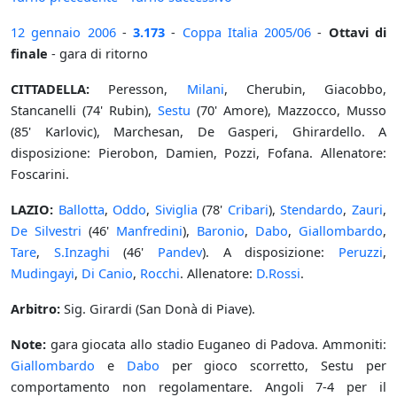
12 gennaio
2006
-
3.173
-
Coppa Italia
2005/06
-
Ottavi di
finale
- gara di ritorno
CITTADELLA:
Peresson,
Milani
, Cherubin, Giacobbo,
Stancanelli (74' Rubin),
Sestu
(70' Amore), Mazzocco, Musso
(85' Karlovic), Marchesan, De Gasperi, Ghirardello. A
disposizione: Pierobon, Damien, Pozzi, Fofana. Allenatore:
Foscarini.
LAZIO:
Ballotta
,
Oddo
,
Siviglia
(78'
Cribari
),
Stendardo
,
Zauri
,
De Silvestri
(46'
Manfredini
),
Baronio
,
Dabo
,
Giallombardo
,
Tare
,
S.Inzaghi
(46'
Pandev
). A disposizione:
Peruzzi
,
Mudingayi
,
Di Canio
,
Rocchi
. Allenatore:
D.Rossi
.
Arbitro:
Sig. Girardi (San Donà di Piave).
Note:
gara giocata allo stadio Euganeo di Padova. Ammoniti:
Giallombardo
e
Dabo
per gioco scorretto, Sestu per
comportamento non regolamentare. Angoli 7-4 per il