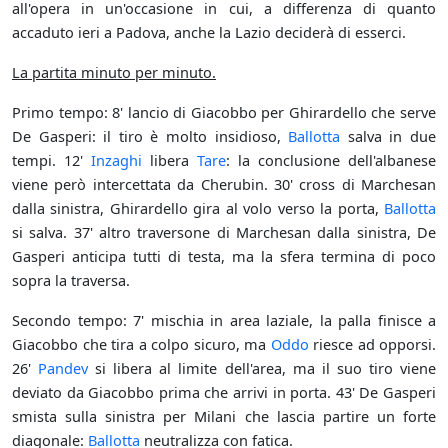
all'opera in un'occasione in cui, a differenza di quanto
accaduto ieri a Padova, anche la Lazio deciderà di esserci.
La partita minuto per minuto.
Primo tempo: 8' lancio di Giacobbo per Ghirardello che serve
De Gasperi: il tiro è molto insidioso,
Ballotta
salva in due
tempi. 12'
Inzaghi
libera
Tare
: la conclusione dell'albanese
viene però intercettata da Cherubin. 30' cross di Marchesan
dalla sinistra, Ghirardello gira al volo verso la porta,
Ballotta
si salva. 37' altro traversone di Marchesan dalla sinistra, De
Gasperi anticipa tutti di testa, ma la sfera termina di poco
sopra la traversa.
Secondo tempo: 7' mischia in area laziale, la palla finisce a
Giacobbo che tira a colpo sicuro, ma
Oddo
riesce ad opporsi.
26'
Pandev
si libera al limite dell'area, ma il suo tiro viene
deviato da Giacobbo prima che arrivi in porta. 43' De Gasperi
smista sulla sinistra per Milani che lascia partire un forte
diagonale:
Ballotta
neutralizza con fatica.