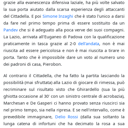
grazie alla evanescenza difensiva laziale, ha più volte salvato
la sua porta aiutato dalla scarsa esperienza degli attaccanti
del Cittadella. E poi
Simone Inzaghi
che è stato l'unico a darsi
da fare nel primo tempo prima di essere sostituito da un
Pandev
che si è adeguato alla poca verve dei suoi compagni.
La Lazio, arrivata all'Euganeo di Padova con la qualificazione
praticamente in tasca grazie al 2-0
dell'andata
, non è mai
riuscita ad essere pericolosa e non è mai riuscita a tirare in
porta. Tanto che è impossibile dare un voto al numero uno
dei padroni di casa, Pierobon.
Al contrario il Cittadella, che ha fatto la partita lasciando la
possibilità (mai sfruttata) alla Lazio di giocare di rimessa, può
recriminare sul risultato visto che Ghirardello (sua la più
ghiotta occasione al 30' con un sinistro centrale di acrobazia),
Marchesan e De Gasperi ci hanno provato senza riuscirci sia
nel primo tempo, sia nella ripresa. E se nell'intervallo, come è
prevedibile immaginare,
Delio Rossi
(dalla sua soltanto la
lunga catena di infortuni che ha decimato la rosa a sua