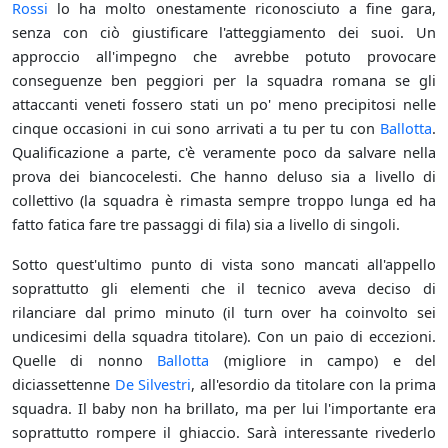
Rossi
lo ha molto onestamente riconosciuto a fine gara,
senza con ciò giustificare l'atteggiamento dei suoi. Un
approccio all'impegno che avrebbe potuto provocare
conseguenze ben peggiori per la squadra romana se gli
attaccanti veneti fossero stati un po' meno precipitosi nelle
cinque occasioni in cui sono arrivati a tu per tu con
Ballotta
.
Qualificazione a parte, c'è veramente poco da salvare nella
prova dei biancocelesti. Che hanno deluso sia a livello di
collettivo (la squadra è rimasta sempre troppo lunga ed ha
fatto fatica fare tre passaggi di fila) sia a livello di singoli.
Sotto quest'ultimo punto di vista sono mancati all'appello
soprattutto gli elementi che il tecnico aveva deciso di
rilanciare dal primo minuto (il turn over ha coinvolto sei
undicesimi della squadra titolare). Con un paio di eccezioni.
Quelle di nonno
Ballotta
(migliore in campo) e del
diciassettenne
De Silvestri
, all'esordio da titolare con la prima
squadra. Il baby non ha brillato, ma per lui l'importante era
soprattutto rompere il ghiaccio. Sarà interessante rivederlo