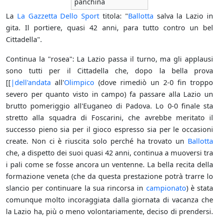
panchina
La
La Gazzetta Dello Sport
titola: "
Ballotta
salva la Lazio in
gita. Il portiere, quasi 42 anni, para tutto contro un bel
Cittadella".
Continua la "rosea": La Lazio passa il turno, ma gli applausi
sono tutti per il Cittadella che, dopo la bella prova
[[
|dell'andata
all'
Olimpico
(dove rimediò un 2-0 fin troppo
severo per quanto visto in campo) fa passare alla Lazio un
brutto pomeriggio all'Euganeo di Padova. Lo 0-0 finale sta
stretto alla squadra di Foscarini, che avrebbe meritato il
successo pieno sia per il gioco espresso sia per le occasioni
create. Non ci è riuscita solo perché ha trovato un
Ballotta
che, a dispetto dei suoi quasi 42 anni, continua a muoversi tra
i pali come se fosse ancora un ventenne. La bella recita della
formazione veneta (che da questa prestazione potrà trarre lo
slancio per continuare la sua rincorsa in
campionato
) è stata
comunque molto incoraggiata dalla giornata di vacanza che
la Lazio ha, più o meno volontariamente, deciso di prendersi.