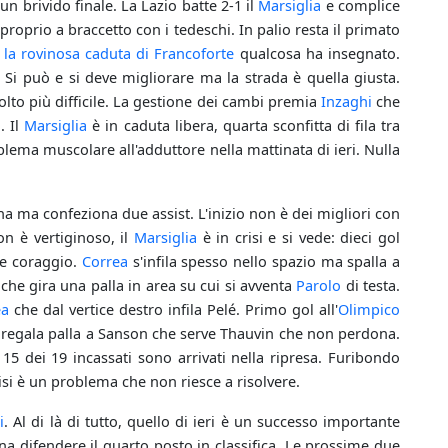
 brivido finale. La Lazio batte 2-1 il
Marsiglia
e complice
 proprio a braccetto con i tedeschi. In palio resta il primato
e
la rovinosa caduta di Francoforte
qualcosa ha insegnato.
 Si può e si deve migliorare ma la strada è quella giusta.
molto più difficile. La gestione dei cambi premia
Inzaghi
che
. Il
Marsiglia
è in caduta libera, quarta sconfitta di fila tra
lema muscolare all'adduttore nella mattinata di ieri. Nulla
na ma confeziona due assist. L'inizio non è dei migliori con
on è vertiginoso, il
Marsiglia
è in crisi e si vede: dieci gol
 e coraggio.
Correa
s'infila spesso nello spazio ma spalla a
che gira una palla in area su cui si avventa
Parolo
di testa.
ea
che dal vertice destro infila Pelé. Primo gol all'
Olimpico
regala palla a Sanson che serve Thauvin che non perdona.
15 dei 19 incassati sono arrivati nella ripresa. Furibondo
isi è un problema che non riesce a risolvere.
i
. Al di là di tutto, quello di ieri è un successo importante
a difendere il quarto posto in classifica. Le prossime due