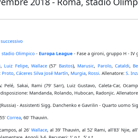
vembre 2018 - Roma, stadio Olimp
 successivo
,
stadio Olimpico
-
Europa League
- Fase a gironi, gruppo H - IV g
i
,
Luiz Felipe
,
Wallace
(57'
Bastos
),
Marusic
,
Parolo
,
Cataldi
,
Be
:
Proto
,
Cáceres Silva José Martín
,
Murgia
,
Rossi
. Allenatore:
S. In
:
Pelé, Sakai, Rami (79' Sarr), Luiz Gustavo, Caleta-Car, Ocamp
A disposizione: Mandanda, Rolando, Hubocan, Radonjic. Allenatore
Russia) - Assistenti Sigg. Danchenko e Gavrilin - Quarto uomo Sig.
 55'
Correa
, 60' Thauvin.
campos, al 26'
Wallace
, al 39' Thauvin, al 52' Rami, all'83' Njie, a
entare. Angoli 3-6. Recuperi: 1' p.t., 5' s.t.