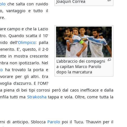
Joaquin Correa
olo
che salta con ruvido
, vantaggio e tutto il
re.
nare campo e che la Lazio
tro. Quando scatta il 10’
ido dell’
Olimpico
: palla
enerito. E’, questo, il 2­-0
mette in mostra crescente
L'abbraccio dei compagni
mbra non ipotizzarlo. Nel
a capitan Marco Parolo
to
ha trovato la porta e
dopo la marcatura
vorare per gli altri. Era
voglia d’azzurro. E l’OM?
a piena di bei tipi corrosi però dal caos inefficace e dalla
infila tutti ma
Strakosha
tappa e vola. Oltre, come tutta la
urni di anticipo. Sblocca
Parolo
poi il Tucu. Thauvin per il