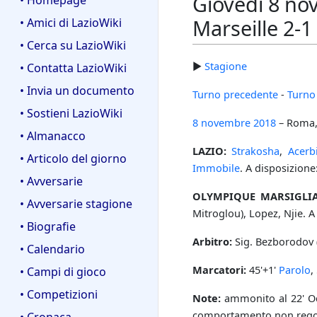
Giovedì 8 no
• Homepage
Marseille 2-1
• Amici di LazioWiki
• Cerca su LazioWiki
►
Stagione
• Contatta LazioWiki
• Invia un documento
Turno precedente
-
Turno
• Sostieni LazioWiki
8 novembre
2018
– Roma
• Almanacco
LAZIO:
Strakosha
,
Acerb
• Articolo del giorno
Immobile
. A disposizione
• Avversarie
OLYMPIQUE MARSIGLIA
• Avversarie stagione
Mitroglou), Lopez, Njie. 
• Biografie
Arbitro:
Sig. Bezborodov (
• Calendario
Marcatori:
45'+1'
Parolo
,
• Campi di gioco
• Competizioni
Note:
ammonito al 22' O
comportamento non regolam
• Cronaca