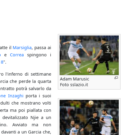
atte il
Marsiglia
, passa ai
o
e
Correa
spingono i
18
".
ro l'inferno di settimane
Adam Marusic
arcia che perde la quarta
Foto sslazio.it
ntratto potrà salvarlo da
ne Inzaghi
porta i suoi
adulti che mostrano volti
erta ma poi piallata con
devitalizzato Njie a un
llino. Avviato ma non
2 davanti a un Garcia che,