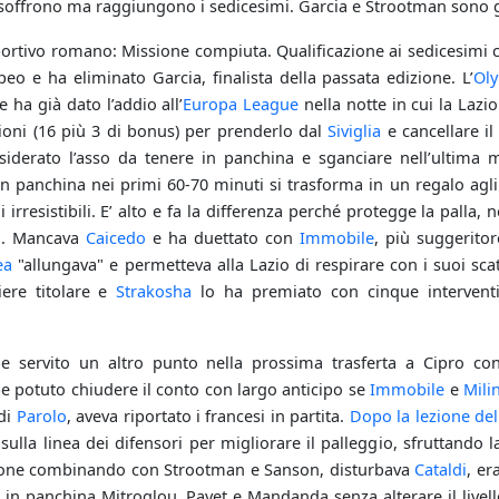
i soffrono ma raggiungono i sedicesimi. Garcia e Strootman sono g
ortivo romano: Missione compiuta. Qualificazione ai sedicesimi c
peo e ha eliminato Garcia, finalista della passata edizione. L’
Ol
e ha già dato l’addio all’
Europa League
nella notte in cui la Laz
ioni (16 più 3 di bonus) per prenderlo dal
Siviglia
e cancellare il
nsiderato l’asso da tenere in panchina e sganciare nell’ultima 
in panchina nei primi 60-70 minuti si trasforma in un regalo agl
irresistibili. E’ alto e fa la differenza perché protegge la palla,
ra. Mancava
Caicedo
e ha duettato con
Immobile
, più suggerito
ea
"allungava" e permetteva alla Lazio di respirare con i suoi sca
iere titolare e
Strakosha
lo ha premiato con cinque interventi, 
 servito un altro punto nella prossima trasferta a Cipro con
e potuto chiudere il conto con largo anticipo se
Immobile
e
Mili
 di
Parolo
, aveva riportato i francesi in partita.
Dopo la lezione de
sulla linea dei difensori per migliorare il palleggio, sfruttando
one combinando con Strootman e Sanson, disturbava
Cataldi
, er
o in panchina Mitroglou, Payet e Mandanda senza alterare il livell