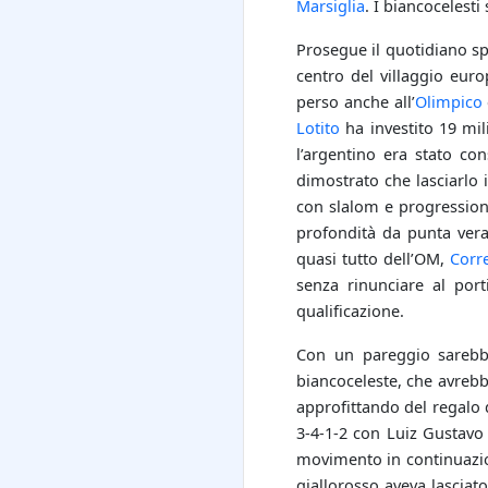
Marsiglia
. I biancocelest
Prosegue il quotidiano sp
centro del villaggio euro
perso anche all’
Olimpico
Lotito
ha investito 19 mil
l’argentino era stato co
dimostrato che lasciarlo 
con slalom e progressioni 
profondità da punta ve
quasi tutto dell’OM,
Corr
senza rinunciare al port
qualificazione.
Con un pareggio sarebbe
biancoceleste, che avrebb
approfittando del regalo
3-4-1-2 con Luiz Gustavo 
movimento in continuazi
giallorosso aveva lasciat