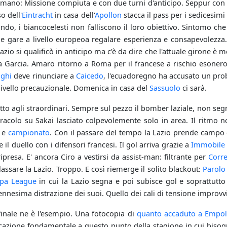
mano: Missione compiuta e con due turni d'anticipo. Seppur con un
o dell'
Eintracht
in casa dell'
Apollon
stacca il pass per i sedicesimi
ando, i biancocelesti non falliscono il loro obiettivo. Sintomo ch
e gare a livello europeoa regalare esperienza e consapevolezza.
zio si qualificò in anticipo ma c'è da dire che l'attuale girone è 
a Garcia. Amaro ritorno a Roma per il francese a rischio esonero
aghi
deve rinunciare a
Caicedo
, l'ecuadoregno ha accusato un prob
 livello precauzionale. Domenica in casa del
Sassuolo
ci sarà.
tto agli straordinari. Sempre sul pezzo il bomber laziale, non seg
racolo su Sakai lasciato colpevolemente solo in area. Il ritmo n
a e
campionato
. Con il passare del tempo la Lazio prende campo
il duello con i difensori francesi. Il gol arriva grazie a
Immobile
ipresa. E' ancora Ciro a vestirsi da assist-man: filtrante per
Corr
rilassare la Lazio. Troppo. E così riemerge il solito blackout:
Parolo
pa League
in cui la Lazio segna e poi subisce gol e soprattutto 
ennesima distrazione dei suoi. Quello dei cali di tensione improvv
inale ne è l'esempio. Una fotocopia di
quanto accaduto a Empol
cazione fondamentale a questo punto della stagione in cui bisogn