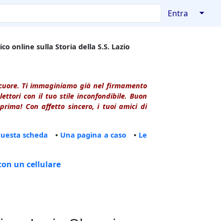
↓
Entra
co online sulla Storia della S.S. Lazio
l cuore. Ti immaginiamo già nel firmamento
ttori con il tuo stile inconfondibile. Buon
rima! Con affetto sincero, i tuoi amici di
questa scheda
•
Una pagina a caso
•
Le
con un cellulare