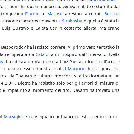
ra non l’ha quasi mai presa, veniva infilato e stordito dal
costringevano
Durmisi
e
Marusic
a restare arretrati.
Berisha
’occasione clamorosa davanti a
Strakosha
e quella è stata la
 Luiz Gustavo e Caleta Car in costante allerta, ma erano
so Bezborodov ha lasciato correre. Al primo vero tentativo la
la recuperata da
Cataldi
a un sospiro dall’intervallo. Nella
ea
ha adescato un’altra volta Luiz Gustavo fuori dall’area e
st, quasi volesse dimostrare al ct
Mancini
che sa giocare a
perta da Thauvin e l’ultima mezz’ora si è trasformata in un
 4-2-3-1. Dietro ha resistito solo per gli errori di misura di
to e impaurito al momento del tiro. Davanti ha trovato una
il
Marsiglia
e consegnano ai biancocelesti i sedicesimi di