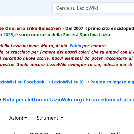
e Onorario Erika Balestrieri
- Dal 2007 il primo sito enciclopedi
io
2025
, è socio onorario della Società Sportiva Lazio
della Lazio insieme. Ma tu, di più.
Fabio
per sempre...
a te tracciata per l'amore dei nostri colori che tu amavi con i
 cercando nuove storie, nuovi elementi da poter raccontare ai le
estro! Guida ancora LazioWiki ovunque tu sia, adesso più di p
azioWiki su Facebook
•
LazioWiki su X
•
Pagine collegate a 
•
Nota per i lettori di LazioWiki.org che accedono al sito 
Azioni
Strumenti