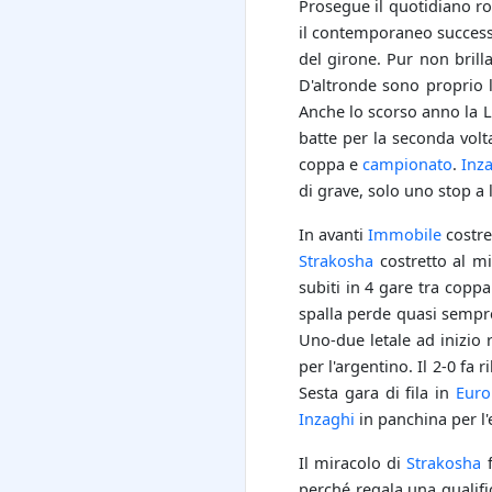
Prosegue il quotidiano ro
il contemporaneo success
del girone. Pur non brill
D'altronde sono proprio l
Anche lo scorso anno la La
batte per la seconda volt
coppa e
campionato
.
Inz
di grave, solo uno stop a
In avanti
Immobile
costre
Strakosha
costretto al mi
subiti in 4 gare tra copp
spalla perde quasi sempre 
Uno-due letale ad inizio r
per l'argentino. Il 2-0 fa 
Sesta gara di fila in
Euro
Inzaghi
in panchina per l'
Il miracolo di
Strakosha
f
perché regala una qualifi