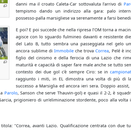
danni ma il croato Caleta­-Car sottovaluta l’arrivo di
Par
tempismo dando un indirizzo alla gara: palo interno
possesso-­palla marsigliese va serenamente a farsi benedi
E poi? E poi succede che nella ripresa l’OM torna a maci
agisce con lo sguardo fulmineo davanti e resistente die
del Lato B, tutto sembra una passeggiata nel gelo um
ancora sublime di
Immobile
che trova
Correa
, Pelé è inc
figlio del cinismo e della ferocia di una Lazio che ri­
maturità e capacità di saper fare male anche se tutto se
contesto dei due gol c’è sempre Ciro: se in
campiona
raggiunto i miti, in EL dimostra una volta di più di la
successo a Marsiglia ed ancora ieri sera. Doppio assist, 
 da
Parolo
, Sanson che serve Thauvin­-gol) e quasi il 2­-2, è squadr
Garcia, prigioniero di un’eliminazione stordente, poco alla volta 
titola: "Correa, avanti Lazio. Qualif‌icazione centrata con due t