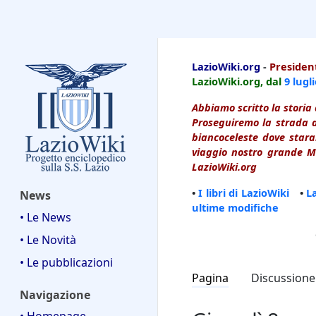
LazioWiki
LazioWiki.org
-
President
LazioWiki.org, dal
9 lugl
Abbiamo scritto la storia 
Proseguiremo la strada d
biancoceleste dove starai
viaggio nostro grande Ma
LazioWiki.org
•
I libri di LazioWiki
•
L
News
ultime modifiche
• Le News
• Le Novità
• Le pubblicazioni
Pagina
Discussione
Navigazione