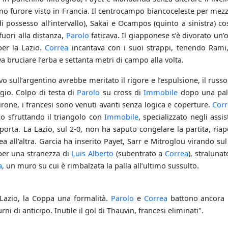
 furore visto in Francia. Il centrocampo biancoceleste per mezz’o
i possesso all’intervallo), Sakai e Ocampos (quinto a sinistra) 
uori alla distanza,
Parolo
faticava. Il giapponese s’è divorato un
per la Lazio.
Correa
incantava con i suoi strappi, tenendo Rami,
va bruciare l’erba e settanta metri di campo alla volta.
vo sull’argentino avrebbe meritato il rigore e l’espulsione, il rus
gio. Colpo di testa di
Parolo
su cross di
Immobile
dopo una pal
irone, i francesi sono venuti avanti senza logica e coperture.
Corr
lo sfruttando il triangolo con
Immobile
, specializzato negli assi
n porta. La Lazio, sul 2-0, non ha saputo congelare la partita, ria
rea all’altra. Garcia ha inserito Payet, Sarr e Mitroglou virando sul
er una stranezza di
Luis Alberto
(subentrato a
Correa
), straluna
a
, un muro su cui è rimbalzata la palla all’ultimo sussulto.
"Lazio, la Coppa una formalità.
Parolo
e
Correa
battono ancora 
ni di anticipo. Inutile il gol di Thauvin, francesi eliminati".