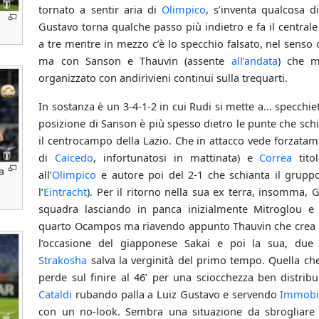
tornato a sentir aria di
Olimpico
, s’inventa qualcosa di
Gustavo torna qualche passo più indietro e fa il centrale 
a tre mentre in mezzo c’è lo specchio falsato, nel senso c
ma con Sanson e Thauvin (assente
all’andata
) che m
organizzato con andirivieni continui sulla trequarti.
In sostanza è un 3­-4­-1­-2 in cui Rudi si mette a... specchi
posizione di Sanson è più spesso dietro le punte che sc
il centrocampo della Lazio. Che in attacco vede forzata
di
Caicedo
, infortunatosi in mattinata) e
Correa
tito
a
all’
Olimpico
e autore poi del 2­-1 che schianta il grupp
l’
Eintracht
). Per il ritorno nella sua ex terra, insomma, 
squadra lasciando in panca inizialmente Mitroglou e
quarto Ocampos ma riavendo appunto Thauvin che crea p
l’occasione del giapponese Sakai e poi la sua, due 
Strakosha
salva la verginità del primo tempo. Quella ch
perde sul finire al 46’ per una sciocchezza ben distribu
Cataldi
rubando palla a Luiz Gustavo e servendo
Immobi
con un no­-look. Sembra una situazione da sbrogliare 