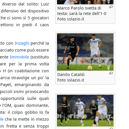
 diverso dal solito: Luiz
Marco Parolo svetta di
difensivo del dispositivo
testa: sarà la rete dell'1-0
he ci sono sì 5 giocatori
Foto sslazio.it
ettono in piedi il caos
etto con
Inzaghi
perché la
hiacciato come può essere
mente
Immobile
(sostituto
lare per la prima volta
o H (in coabitazione con
Danilo Cataldi
Garcia stravolge un po’ la
Foto sslazio.it
 Payet, emarginando da
iccoli sismi provocando
opportunità sulle quali
e l’OM, quasi dominante,
ita: il colpo gobbo lo fa
le
che la mette in mezzo
in fretta e senza troppi