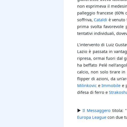
non esprimeva il medesimo
palleggio francese (60% d
soffriva,
Cataldi
è venuto f
prima svolta favorevole 
tentativi individuali, dove
L’intervento di Luiz Gusta
Lazio è passata in vantag
ripresa, ormai fuori dal g
ha beffato Pelé nell’ango
calcio, non solo tirare i
flipper di azioni, da un’a
Milinkovic
e
Immobile
e p
difesa di ferro e
Strakosh
►
Il Messaggero
titola: 
Europa League
con due tur