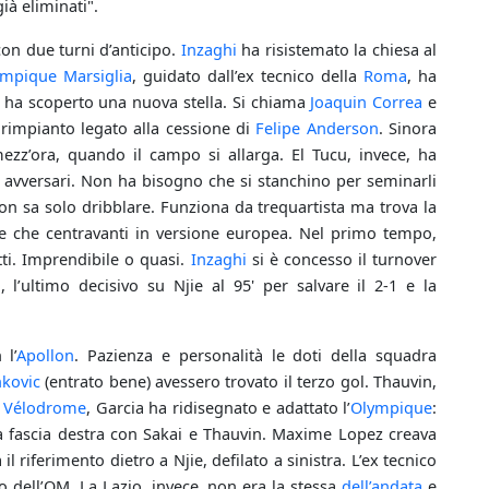
ià eliminati".
on due turni d’anticipo.
Inzaghi
ha risistemato la chiesa al
ympique Marsiglia
, guidato dall’ex tecnico della
Roma
, ha
io ha scoperto una nuova stella. Si chiama
Joaquin Correa
e
 rimpianto legato alla cessione di
Felipe Anderson
. Sinora
mezz’ora, quando il campo si allarga. El Tucu, invece, ha
i avversari. Non ha bisogno che si stanchino per seminarli
 non sa solo dribblare. Funziona da trequartista ma trova la
re che centravanti in versione europea. Nel primo tempo,
tti. Imprendibile o quasi.
Inzaghi
si è concesso il turnover
l’ultimo decisivo su Njie al 95' per salvare il 2-1 e la
 l’
Apollon
. Pazienza e personalità le doti della squadra
nkovic
(entrato bene) avessero trovato il terzo gol. Thauvin,
l Vélodrome
, Garcia ha ridisegnato e adattato l’
Olympique
:
 la fascia destra con Sakai e Thauvin. Maxime Lopez creava
a il riferimento dietro a Njie, defilato a sinistra. L’ex tecnico
o dell’OM. La Lazio, invece, non era la stessa
dell’andata
e