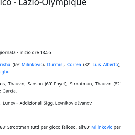
ico - Lazio-Olympique
iornata - inizio ore 18.55
risha
(69'
Milinkovic
),
Durmisi
,
Correa
(82'
Luis Alberto
),
zaghi
.
os, Thauvin, Sanson (69' Payet), Strootman, Thauvin (82'
: Garcia.
 Lunev – Addizionali Sigg. Levnikov e Ivanov.
ll'88' Strootman tutti per gioco falloso, all'83'
Milinkovic
per