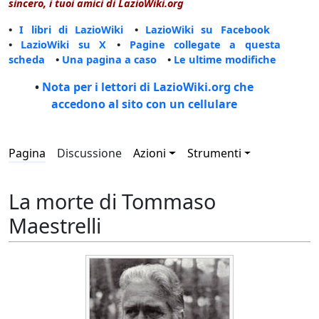
sincero, i tuoi amici di LazioWiki.org
•
I libri di LazioWiki
•
LazioWiki su Facebook
•
LazioWiki su X
•
Pagine collegate a questa
scheda
•
Una pagina a caso
•
Le ultime modifiche
•
Nota per i lettori di LazioWiki.org che
accedono al sito con un cellulare
Pagina
Discussione
Azioni
Strumenti
La morte di Tommaso
Maestrelli