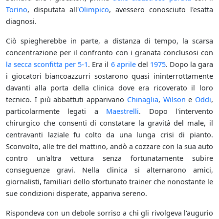
Torino
, disputata all'
Olimpico
, avessero conosciuto l'esatta
diagnosi.
Ciò spiegherebbe in parte, a distanza di tempo, la scarsa
concentrazione per il confronto con i granata conclusosi con
la secca sconfitta per 5-1
. Era il
6 aprile
del
1975
. Dopo la gara
i giocatori biancoazzurri sostarono quasi ininterrottamente
davanti alla porta della clinica dove era ricoverato il loro
tecnico. I più abbattuti apparivano
Chinaglia
,
Wilson
e
Oddi
,
particolarmente legati a
Maestrelli
. Dopo l'intervento
chirurgico che consenti di constatare la gravità del male, il
centravanti laziale fu colto da una lunga crisi di pianto.
Sconvolto, alle tre del mattino, andò a cozzare con la sua auto
contro un'altra vettura senza fortunatamente subire
conseguenze gravi. Nella clinica si alternarono amici,
giornalisti, familiari dello sfortunato trainer che nonostante le
sue condizioni disperate, appariva sereno.
Rispondeva con un debole sorriso a chi gli rivolgeva l'augurio