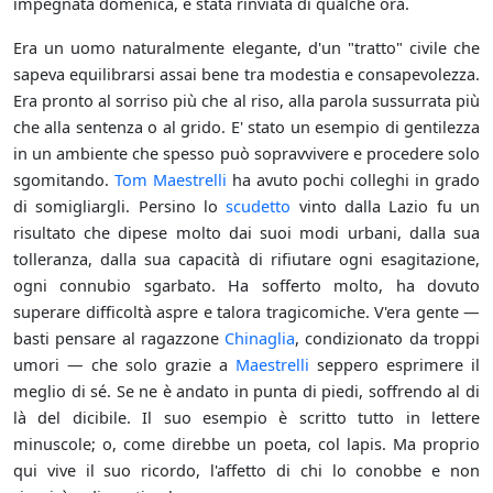
impegnata domenica, è stata rinviata di qualche ora.
Era un uomo naturalmente elegante, d'un "tratto" civile che
sapeva equilibrarsi assai bene tra modestia e consapevolezza.
Era pronto al sorriso più che al riso, alla parola sussurrata più
che alla sentenza o al grido. E' stato un esempio di gentilezza
in un ambiente che spesso può sopravvivere e procedere solo
sgomitando.
Tom Maestrelli
ha avuto pochi colleghi in grado
di somigliargli. Persino lo
scudetto
vinto dalla Lazio fu un
risultato che dipese molto dai suoi modi urbani, dalla sua
tolleranza, dalla sua capacità di rifiutare ogni esagitazione,
ogni connubio sgarbato. Ha sofferto molto, ha dovuto
superare difficoltà aspre e talora tragicomiche. V'era gente —
basti pensare al ragazzone
Chinaglia
, condizionato da troppi
umori — che solo grazie a
Maestrelli
seppero esprimere il
meglio di sé. Se ne è andato in punta di piedi, soffrendo al di
là del dicibile. Il suo esempio è scritto tutto in lettere
minuscole; o, come direbbe un poeta, col lapis. Ma proprio
qui vive il suo ricordo, l'affetto di chi lo conobbe e non