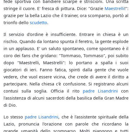
fede sportiva con bandiere sciarpe e striscioni. Una scritta
stringe il cuore. E' fresca di pittura. Dice: "Grazie
Maestrelli
!":
grazie per la bella Lazio che il trainer, ora scomparso, portò al
trionfo dello
scudetto
.
Il servizio d'ordine è insufficiente. Entrare in chiesa è un
rischio. Quando da lontano spunta il feretro, la gente esplode
in un applauso. E' un saluto spontaneo, come spontaneo è il
coro dei fans che gridano: "Tommaso, Tommaso", poi subito
dopo "Maestrelli, Maestrelli": lo portano a spalla i suoi
giocatori di ieri. Fanno fatica, spinti dalla gente che vuole
vedere, che vuol essere vicina, che crede di avere il diritto a
partecipare. Nella chiesa c'è confusione. Si registrano alcuni
contusi sulla soglia. Officia il rito
padre Lisandrini
con
l'assistenza di alcuni sacerdoti della basilica della Gran Madre
di Dio.
Lo stesso
padre Lisandrini
, che è l'assistente spirituale della
Lazio, pronuncia l'orazione con parole che ricordano la
grande umanità dello scomparso. Molti piangono e tutti