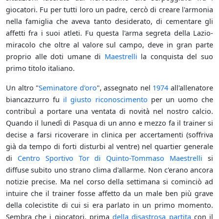
giocatori. Fu per tutti loro un padre, cercò di creare l'armonia
nella famiglia che aveva tanto desiderato, di cementare gli
affetti fra i suoi atleti. Fu questa l'arma segreta della Lazio-
miracolo che oltre al valore sul campo, deve in gran parte
proprio alle doti umane di
Maestrelli
la conquista del suo
primo titolo italiano.
Un altro "
Seminatore d'oro
", assegnato nel
1974
all'allenatore
biancazzurro fu
il giusto riconoscimento
per un uomo che
contribuì a portare una ventata di novità nel nostro calcio.
Quando il lunedì di Pasqua di un anno e mezzo fa il trainer si
decise a farsi ricoverare in clinica per accertamenti (soffriva
già da tempo di forti disturbi al ventre) nel quartier generale
di
Centro Sportivo Tor di Quinto-Tommaso Maestrelli
si
diffuse subito uno strano clima d'allarme. Non c'erano ancora
notizie precise. Ma nel corso della settimana si cominciò ad
intuire che il trainer fosse affetto da un male ben più grave
della colecistite di cui si era parlato in un primo momento.
Sembra che i giocatori, prima
della disastrosa partita
con il