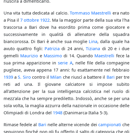
riuscirà a dimenticarlo.
Una vita tutta dedicata al calcio.
Tommaso Maestrelli
era nato
a Pisa il
7 ottobre
1922
. Ma la maggior parte della sua vita l'ha
trascorsa a Bari dove ha esordito prima come giocatore e
successivamente in qualità di allenatore della squadra
biancorossa. Di Bari è anche sua moglie
Lina
, dalla quale ha
avuto quattro figli:
Patrizia
di 24 anni,
Tiziana
di 20 e i due
gemelli
Maurizio
e
Massimo
di 14. Quando
Maestrelli
fece la
sua prima apparizione in
serie A
, nelle file della compagine
pugliese, aveva appena 17 anni: fu esattamente nel febbraio
1939
a
S. Siro
contro il
Milan
che riuscì a battere il
Bari
per tre
reti ad una. Il giovane calciatore si impose subito
all'attenzione per la sua intelligenza calcistica nel ruolo di
mezz'ala che ha sempre prediletto. Indossò, anche se per una
sola volta, la maglia azzurra della nazionale in occasione delle
Olimpiadi di Londra del
1948
(Danimarca-Italia 5-3).
Rimase fedele al
Bari
nelle alterne vicende dei
campionati
che
seguirono finché non gli fu offerto il salto di categoria che gli