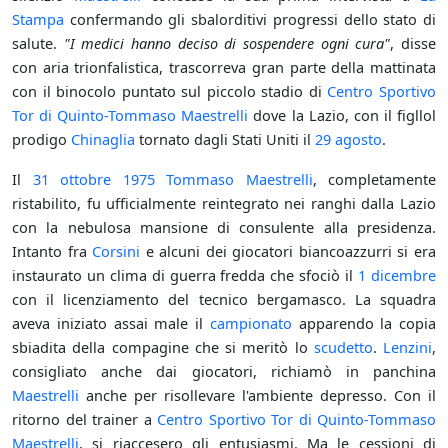
Stampa
confermando gli sbalorditivi progressi dello stato di
salute.
"I medici hanno deciso di sospendere ogni cura"
, disse
con aria trionfalistica, trascorreva gran parte della mattinata
con il binocolo puntato sul piccolo stadio di
Centro Sportivo
Tor di Quinto-Tommaso Maestrelli
dove la Lazio, con il figllol
prodigo
Chinaglia
tornato dagli Stati Uniti il
29 agosto
.
Il
31 ottobre
1975
Tommaso Maestrelli
, completamente
ristabilito, fu ufficialmente reintegrato nei ranghi dalla Lazio
con la nebulosa mansione di consulente alla presidenza.
Intanto fra
Corsini
e alcuni dei giocatori biancoazzurri si era
instaurato un clima di guerra fredda che sfociò il
1 dicembre
con il licenziamento del tecnico bergamasco. La squadra
aveva iniziato assai male il
campionato
apparendo la copia
sbiadita della compagine che si meritò lo
scudetto
.
Lenzini
,
consigliato anche dai giocatori, richiamò in panchina
Maestrelli
anche per risollevare l'ambiente depresso. Con il
ritorno del trainer a
Centro Sportivo Tor di Quinto-Tommaso
Maestrelli
, si riaccesero gli entusiasmi. Ma le cessioni di