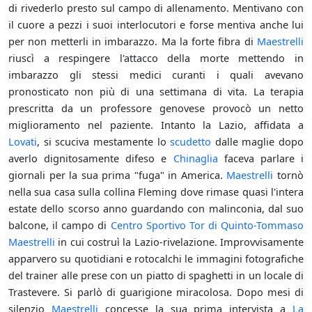
di rivederlo presto sul campo di allenamento. Mentivano con
il cuore a pezzi i suoi interlocutori e forse mentiva anche lui
per non metterli in imbarazzo. Ma la forte fibra di
Maestrelli
riuscì a respingere l'attacco della morte mettendo in
imbarazzo gli stessi medici curanti i quali avevano
pronosticato non più di una settimana di vita. La terapia
prescritta da un professore genovese provocò un netto
miglioramento nel paziente. Intanto la Lazio, affidata a
Lovati
, si scuciva mestamente lo
scudetto
dalle maglie dopo
averlo dignitosamente difeso e
Chinaglia
faceva parlare i
giornali per la sua prima "fuga" in America.
Maestrelli
tornò
nella sua casa sulla collina Fleming dove rimase quasi l'intera
estate dello scorso anno guardando con malinconia, dal suo
balcone, il campo di
Centro Sportivo Tor di Quinto-Tommaso
Maestrelli
in cui costruì la Lazio-rivelazione. Improvvisamente
apparvero su quotidiani e rotocalchi le immagini fotografiche
del trainer alle prese con un piatto di spaghetti in un locale di
Trastevere. Si parlò di guarigione miracolosa. Dopo mesi di
silenzio
Maestrelli
concesse la sua prima intervista a
La