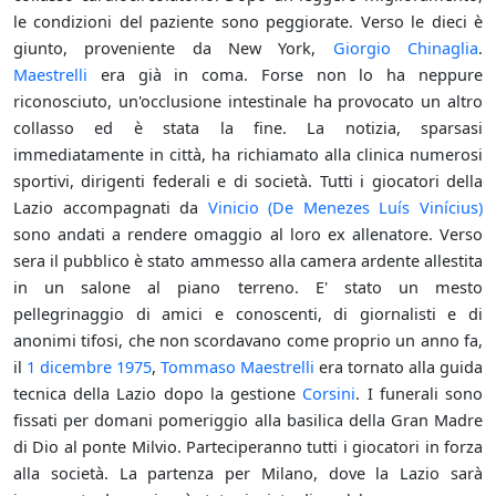
le condizioni del paziente sono peggiorate. Verso le dieci è
giunto, proveniente da New York,
Giorgio Chinaglia
.
Maestrelli
era già in coma. Forse non lo ha neppure
riconosciuto, un'occlusione intestinale ha provocato un altro
collasso ed è stata la fine. La notizia, sparsasi
immediatamente in città, ha richiamato alla clinica numerosi
sportivi, dirigenti federali e di società. Tutti i giocatori della
Lazio accompagnati da
Vinicio (De Menezes Luís Vinícius)
sono andati a rendere omaggio al loro ex allenatore. Verso
sera il pubblico è stato ammesso alla camera ardente allestita
in un salone al piano terreno. E' stato un mesto
pellegrinaggio di amici e conoscenti, di giornalisti e di
anonimi tifosi, che non scordavano come proprio un anno fa,
il
1 dicembre
1975
,
Tommaso Maestrelli
era tornato alla guida
tecnica della Lazio dopo la gestione
Corsini
. I funerali sono
fissati per domani pomeriggio alla basilica della Gran Madre
di Dio al ponte Milvio. Parteciperanno tutti i giocatori in forza
alla società. La partenza per Milano, dove la Lazio sarà