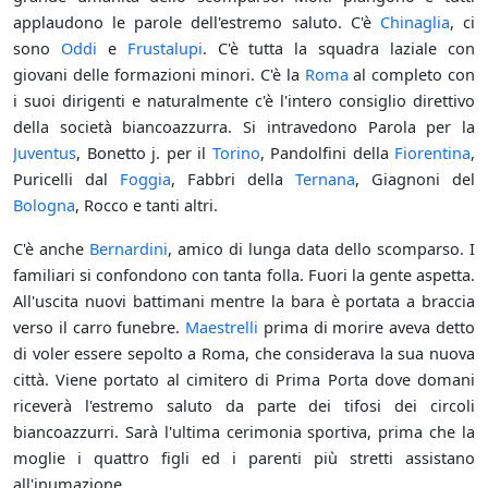
applaudono le parole dell'estremo saluto. C'è
Chinaglia
, ci
sono
Oddi
e
Frustalupi
. C'è tutta la squadra laziale con
giovani delle formazioni minori. C'è la
Roma
al completo con
i suoi dirigenti e naturalmente c'è l'intero consiglio direttivo
della società biancoazzurra. Si intravedono Parola per la
Juventus
, Bonetto j. per il
Torino
, Pandolfini della
Fiorentina
,
Puricelli dal
Foggia
, Fabbri della
Ternana
, Giagnoni del
Bologna
, Rocco e tanti altri.
C'è anche
Bernardini
, amico di lunga data dello scomparso. I
familiari si confondono con tanta folla. Fuori la gente aspetta.
All'uscita nuovi battimani mentre la bara è portata a braccia
verso il carro funebre.
Maestrelli
prima di morire aveva detto
di voler essere sepolto a Roma, che considerava la sua nuova
città. Viene portato al cimitero di Prima Porta dove domani
riceverà l'estremo saluto da parte dei tifosi dei circoli
biancoazzurri. Sarà l'ultima cerimonia sportiva, prima che la
moglie i quattro figli ed i parenti più stretti assistano
all'inumazione.