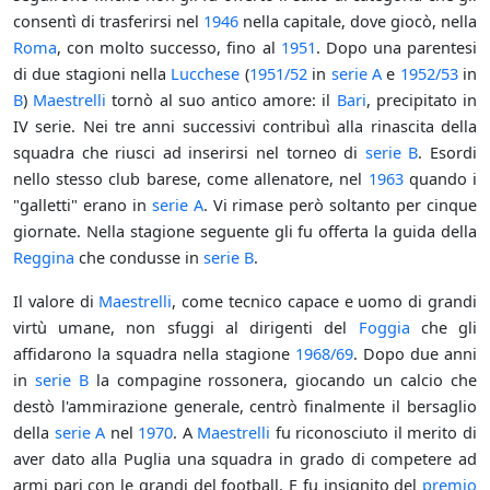
consentì di trasferirsi nel
1946
nella capitale, dove giocò, nella
Roma
, con molto successo, fino al
1951
. Dopo una parentesi
di due stagioni nella
Lucchese
(
1951/52
in
serie A
e
1952/53
in
B
)
Maestrelli
tornò al suo antico amore: il
Bari
, precipitato in
IV serie. Nei tre anni successivi contribuì alla rinascita della
squadra che riusci ad inserirsi nel torneo di
serie B
. Esordi
nello stesso club barese, come allenatore, nel
1963
quando i
"galletti" erano in
serie A
. Vi rimase però soltanto per cinque
giornate. Nella stagione seguente gli fu offerta la guida della
Reggina
che condusse in
serie B
.
Il valore di
Maestrelli
, come tecnico capace e uomo di grandi
virtù umane, non sfuggi al dirigenti del
Foggia
che gli
affidarono la squadra nella stagione
1968/69
. Dopo due anni
in
serie B
la compagine rossonera, giocando un calcio che
destò l'ammirazione generale, centrò finalmente il bersaglio
della
serie A
nel
1970
. A
Maestrelli
fu riconosciuto il merito di
aver dato alla Puglia una squadra in grado di competere ad
armi pari con le grandi del football. E fu insignito del
premio