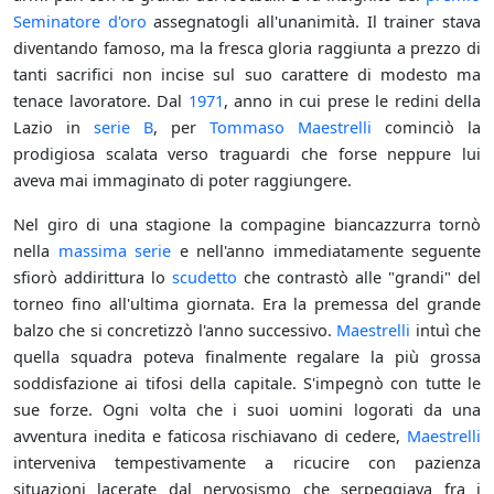
Seminatore d'oro
assegnatogli all'unanimità. Il trainer stava
diventando famoso, ma la fresca gloria raggiunta a prezzo di
tanti sacrifici non incise sul suo carattere di modesto ma
tenace lavoratore. Dal
1971
, anno in cui prese le redini della
Lazio in
serie B
, per
Tommaso Maestrelli
cominciò la
prodigiosa scalata verso traguardi che forse neppure lui
aveva mai immaginato di poter raggiungere.
Nel giro di una stagione la compagine biancazzurra tornò
nella
massima serie
e nell'anno immediatamente seguente
sfiorò addirittura lo
scudetto
che contrastò alle "grandi" del
torneo fino all'ultima giornata. Era la premessa del grande
balzo che si concretizzò l'anno successivo.
Maestrelli
intuì che
quella squadra poteva finalmente regalare la più grossa
soddisfazione ai tifosi della capitale. S'impegnò con tutte le
sue forze. Ogni volta che i suoi uomini logorati da una
avventura inedita e faticosa rischiavano di cedere,
Maestrelli
interveniva tempestivamente a ricucire con pazienza
situazioni lacerate dal nervosismo che serpeggiava fra i