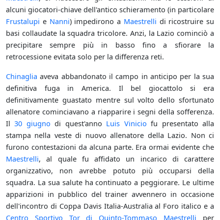
alcuni giocatori-chiave dell'antico schieramento (in particolare
Frustalupi
e
Nanni
) impedirono a
Maestrelli
di ricostruire su
basi collaudate la squadra tricolore. Anzi, la Lazio cominciò a
precipitare sempre più in basso fino a sfiorare la
retrocessione evitata solo per la differenza reti.
Chinaglia
aveva abbandonato il campo in anticipo per la sua
definitiva fuga in America. Il bel giocattolo si era
definitivamente guastato mentre sul volto dello sfortunato
allenatore cominciavano a riapparire i segni della sofferenza.
Il
30 giugno
di quest'anno
Luis Vinicio
fu presentato alla
stampa nella veste di nuovo allenatore della Lazio. Non ci
furono contestazioni da alcuna parte. Era ormai evidente che
Maestrelli
, al quale fu affidato un incarico di carattere
organizzativo, non avrebbe potuto più occuparsi della
squadra. La sua salute ha continuato a peggiorare. Le ultime
apparizioni in pubblico del trainer avvennero in occasione
dell'incontro di Coppa Davis Italia-Australia al Foro italico e a
Centro Sportivo Tor di Quinto-Tommaso Maestrelli
per