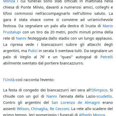
Monza
i cui funerali sono stati officiati in mattinata nella
chiesa di Ponte Milvio, davanti a numerosi amici, colleghi e
tifosi commossi nell'accompagnarlo nell'ultimo saluto. La
gara è stata vivace come si conviene ad un'amichevole
festosa. Da segnalare un palo alla destra di Irusta di
Mario
Frustalupi
con un tiro da 20 metri, pochi minuti prima della
rete di
Nanni
festeggiata dallo stadio con un lungo applauso.
La ripresa vede i biancazzurri subire gli attacchi degli
argentini, ma
Pulici
in serata li sventava tutti. Da segnalare un
palo di Veglio al 76' e un "quasi" autogoal di
Petrelli
abilmente sventato dal portiere biancazzurro.
l'Unità
così racconta l'evento:
La festa di congedo dei biancazzurri ieri sera all'
Olimpico
. Si
chiude con un gol di
Nanni
l'annata della Lazio-
scudetto
.
Contro gli argentini del
San Lorenzo de Almagro
erano
assenti
Wilson
,
Chinaglia
,
Re Cecconi
. La rete allo scadere del
primo tempo. Ieri pomeriggio i funerali di
Alfredo Monza
.