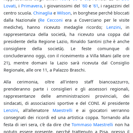
Lovati
, i
Primavera
, i giovanissimi del
'60
e
'61
, i ragazzini del
centro scuola.
Chinaglia
e
Wilson
, in borghese perché bloccati
dalla Nazionale (
Re Cecconi
era a Coverciano per le visite
mediche), hanno ricevuto medaglie ricordo;
Lenzini
, in
rappresentanza della società, ha ricevuto una coppa dal
presidente della Regione Lazio, Rinaldo Santini (che è anche
consigliere della società). Le feste comunque di
concluderanno oggi, con il ricevimento a Villa Miani (alle ore
21), mentre domani la Lazio sarà ricevuta dal Consiglio
Regionale, alle ore 11, a Palazzo Braschi.
Alla cerimonia, oltre all'intero staff biancoazzurro,
prenderanno parte i consiglieri e gli assessori regionali,
rappresentanze delle amministrazioni provinciali, dei
sindacati, di associazioni sportive e del CONI. Al presidente
Lenzini
, all'allenatore
Maestrelli
e ai giocatori verranno
consegnati dei ricordi ed una artistica coppa. Tornando alla
festa di ieri sera, c'è da dire che
Tommaso Maestrelli
non ha
potuto essere presente, perché trattenuto a Pisa, presso il