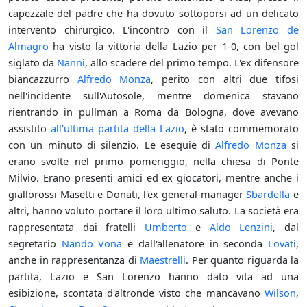
capezzale del padre che ha dovuto sottoporsi ad un delicato
intervento chirurgico. L'incontro con il
San Lorenzo de
Almagro
ha visto la vittoria della Lazio per 1-0, con bel gol
siglato da
Nanni
, allo scadere del primo tempo. L'ex difensore
biancazzurro
Alfredo Monza
, perito con altri due tifosi
nell'incidente sull'Autosole, mentre domenica stavano
rientrando in pullman a Roma da Bologna, dove avevano
assistito
all'ultima partita della Lazio
, è stato commemorato
con un minuto di silenzio. Le esequie di
Alfredo Monza
si
erano svolte nel primo pomeriggio, nella chiesa di Ponte
Milvio. Erano presenti amici ed ex giocatori, mentre anche i
giallorossi Masetti e Donati, l'ex general-manager
Sbardella
e
altri, hanno voluto portare il loro ultimo saluto. La società era
rappresentata dai fratelli
Umberto
e
Aldo Lenzini
, dal
segretario
Nando Vona
e dall'allenatore in seconda
Lovati
,
anche in rappresentanza di
Maestrelli
. Per quanto riguarda la
partita, Lazio e San Lorenzo hanno dato vita ad una
esibizione, scontata d'altronde visto che mancavano
Wilson
,