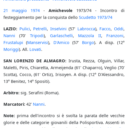
21 maggio
1974
-
Amichevole
1973/74 - Incontro di
festeggiamento per la conquista dello
Scudetto
1973/74
LAZIO:
Pulici
,
Petrelli
,
Inselvini
(57'
Labrocca
),
Facco
,
Oddi
,
Nanni
(70'
Tripodi
),
Garlaschelli
,
Mazzola II
,
Franzoni
,
Frustalupi
(
Manservisi
),
D'Amico
(57'
Borgo
). A disp. (12°
Moriggi
). All.
Lovati
.
SAN LORENZO DE ALMAGRO:
Irusta, Rezza, Olguin, Villar,
Maletti, Piris, Chiaretta, Armeijenda (61' Chaparro), Veglio (70'
Scotta), Cocco, (61' Ortiz), Irisoyen. A disp. (12° D'Alessandro,
13° Benitez, 14° Spositi).
Arbitro:
sig. Serafini (Roma).
Marcatori:
42'
Nanni
.
Note:
prima dell'incontro si è svolta la parata delle vecchie
glorie e delle categorie giovanili della Polisportiva. Assenti in