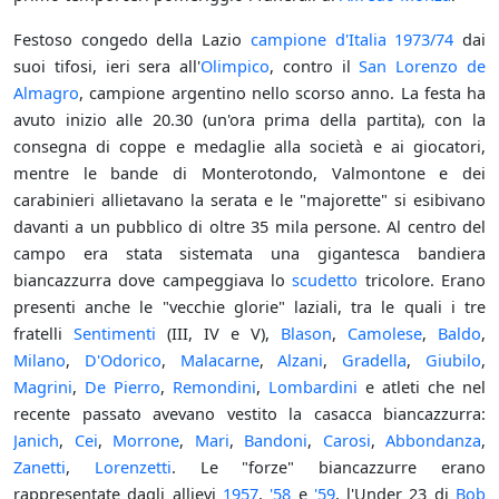
Festoso congedo della Lazio
campione d'Italia
1973/74
dai
suoi tifosi, ieri sera all'
Olimpico
, contro il
San Lorenzo de
Almagro
, campione argentino nello scorso anno. La festa ha
avuto inizio alle 20.30 (un'ora prima della partita), con la
consegna di coppe e medaglie alla società e ai giocatori,
mentre le bande di Monterotondo, Valmontone e dei
carabinieri allietavano la serata e le "majorette" si esibivano
davanti a un pubblico di oltre 35 mila persone. Al centro del
campo era stata sistemata una gigantesca bandiera
biancazzurra dove campeggiava lo
scudetto
tricolore. Erano
presenti anche le "vecchie glorie" laziali, tra le quali i tre
fratelli
Sentimenti
(III, IV e V),
Blason
,
Camolese
,
Baldo
,
Milano
,
D'Odorico
,
Malacarne
,
Alzani
,
Gradella
,
Giubilo
,
Magrini
,
De Pierro
,
Remondini
,
Lombardini
e atleti che nel
recente passato avevano vestito la casacca biancazzurra:
Janich
,
Cei
,
Morrone
,
Mari
,
Bandoni
,
Carosi
,
Abbondanza
,
Zanetti
,
Lorenzetti
. Le "forze" biancazzurre erano
rappresentate dagli allievi
1957
,
'58
e
'59
, l'Under 23 di
Bob