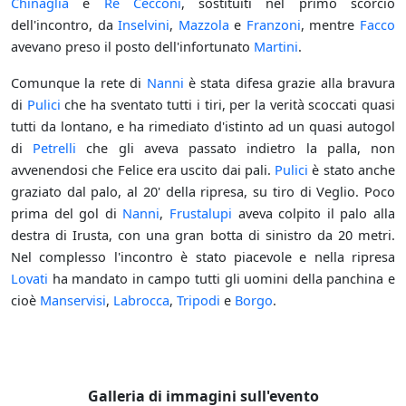
Chinaglia
e
Re Cecconi
, sostituiti nel primo scorcio
dell'incontro, da
Inselvini
,
Mazzola
e
Franzoni
, mentre
Facco
avevano preso il posto dell'infortunato
Martini
.
Comunque la rete di
Nanni
è stata difesa grazie alla bravura
di
Pulici
che ha sventato tutti i tiri, per la verità scoccati quasi
tutti da lontano, e ha rimediato d'istinto ad un quasi autogol
di
Petrelli
che gli aveva passato indietro la palla, non
avvenendosi che Felice era uscito dai pali.
Pulici
è stato anche
graziato dal palo, al 20' della ripresa, su tiro di Veglio. Poco
prima del gol di
Nanni
,
Frustalupi
aveva colpito il palo alla
destra di Irusta, con una gran botta di sinistro da 20 metri.
Nel complesso l'incontro è stato piacevole e nella ripresa
Lovati
ha mandato in campo tutti gli uomini della panchina e
cioè
Manservisi
,
Labrocca
,
Tripodi
e
Borgo
.
Galleria di immagini sull'evento