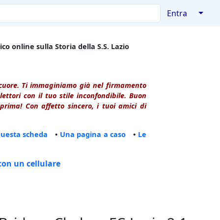
↓
Entra
co online sulla Storia della S.S. Lazio
l cuore. Ti immaginiamo già nel firmamento
ttori con il tuo stile inconfondibile. Buon
rima! Con affetto sincero, i tuoi amici di
questa scheda
•
Una pagina a caso
•
Le
con un cellulare