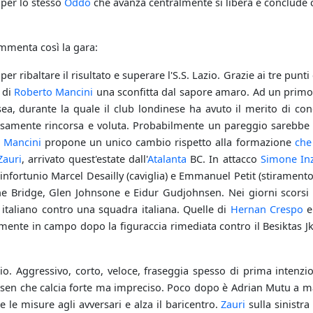
è per lo stesso
Oddo
che avanza centralmente si libera e conclude c
mmenta così la gara:
er ribaltare il risultato e superare l'S.S. Lazio. Grazie ai tre punt
 di
Roberto Mancini
una sconfitta dal sapore amaro. Ad un primo 
ea, durante la quale il club londinese ha avuto il merito di concr
ensamente rincorsa e voluta. Probabilmente un pareggio sarebbe s
.
Mancini
propone un unico cambio rispetto alla formazione
che
Zauri
, arrivato quest'estate dall'
Atalanta
BC. In attacco
Simone In
 infortunio Marcel Desailly (caviglia) e Emmanuel Petit (stiramento
Bridge, Glen Johnsone e Eidur Gudjohnsen. Nei giorni scorsi si 
o italiano contro una squadra italiana. Quelle di
Hernan Crespo
ente in campo dopo la figuraccia rimediata contro il Besiktas J
io. Aggressivo, corto, veloce, fraseggia spesso di prima intenz
sen che calcia forte ma impreciso. Poco dopo è Adrian Mutu a ma
 le misure agli avversari e alza il baricentro.
Zauri
sulla sinistra