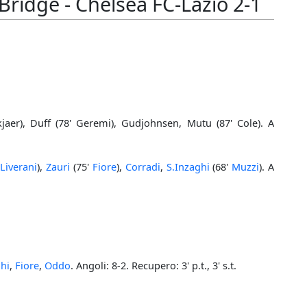
Bridge - Chelsea FC-Lazio 2-1
jaer), Duff (78' Geremi), Gudjohnsen, Mutu (87' Cole). A
'
Liverani
),
Zauri
(75'
Fiore
),
Corradi
,
S.Inzaghi
(68'
Muzzi
). A
hi
,
Fiore
,
Oddo
. Angoli: 8-2. Recupero: 3' p.t., 3' s.t.