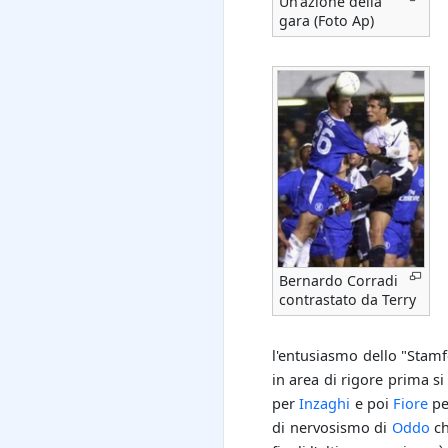
Un'azione della
gara (Foto Ap)
Bernardo Corradi
contrastato da Terry
l'entusiasmo dello "Stamfo
in area di rigore prima si
per
Inzaghi
e poi
Fiore
p
di nervosismo di
Oddo
ch