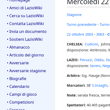
Mercoledì 22
• Homepage
• Amici di LazioWiki
Stagione
• Cerca su LazioWiki
• Contatta LazioWiki
Turno precedente
-
Turno
• Invia un documento
22 ottobre
2003
-
3063
-
C
• Sostieni LazioWiki
CHELSEA:
Cudicini
, John
• Almanacco
disposizione: Ambrosio, M
• Articolo del giorno
LAZIO:
Peruzzi
,
Oddo
,
S
• Avversarie
disposizione:
Sereni
,
Neg
• Avversarie stagione
Arbitro:
Sig. Hauge (Norv
• Biografie
Marcatori:
38'
S.Inzaghi
,
• Calendario
• Campi di gioco
Note:
serata fresca, terr
• Competizioni
Spettatori:
40.405 pagant
• Cronaca