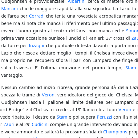
Gudjohnsen è provvidenziale.
Albertini
cerca di mettere ordin
Mancini
chiede maggiore rapidità alla sua squadra. La Lazio fa c
dell'area per
Corradi
che tenta una rovesciata acrobatica mancand
bene ma si nota che manca il riferimento per l'ultimo passaggio,
invece l'uomo giusto al centro dell'area non manca ed è
Simo
prima vera occasione punisce l'undici di Ranieri: 37' cross di
Za
da torre per
Inzaghi
che puntuale di testa davanti la porta non
Lazio che riesce a dettare meglio i tempi, il Chelsea invece diven
ma proprio nel recupero sfiora il pari con Lampard che finge di 
sulla traversa. E' l'ultima emozione del primo tempo,
Stam
vantaggio.
Nessun cambio ad inizio ripresa, grande personalità della Laz
spezza le trame di
Veron
, vero ideatore del gioco del Chelsea. 
Gudjohnsen lascia il pallone al limite dell'area per Lampard
rd Bridge" e il Chelsea ci crede: al 18' Ranieri tira fuori
Veron
e i
 vede ribattuto il destro da
Stam
e poi supera
Peruzzi
con il sinis
er
Zauri
e al 29'
Cudicini
compie un grande intervento deviando in 
e viene ammonito e salterà la prossima sfida di
Champions
prop