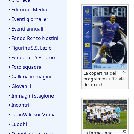
• Editoria - Media
• Eventi giornalieri
• Eventi annuali
• Fondo Renzo Nostini
• Figurine S.S. Lazio
• Fondatori S.P. Lazio
• Foto squadra
La copertina del
• Galleria immagini
programma ufficiale
del match
• Giovanili
• Immagini stagione
• Incontri
• LazioWiki sui Media
• Luoghi
La formazione
• Olimpicus: i racconti