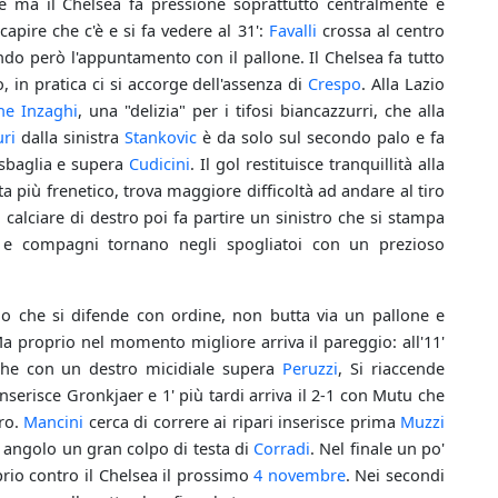
e ma il Chelsea fa pressione soprattutto centralmente e
apire che c'è e si fa vedere al 31':
Favalli
crossa al centro
o però l'appuntamento con il pallone. Il Chelsea fa tutto
 in pratica ci si accorge dell'assenza di
Crespo
. Alla Lazio
ne Inzaghi
, una "delizia" per i tifosi biancazzurri, che alla
uri
dalla sinistra
Stankovic
è da solo sul secondo palo e fa
 sbaglia e supera
Cudicini
. Il gol restituisce tranquillità alla
ta più frenetico, trova maggiore difficoltà ad andare al tiro
calciare di destro poi fa partire un sinistro che si stampa
e compagni tornano negli spogliatoi con un prezioso
io che si difende con ordine, non butta via un pallone e
Ma proprio nel momento migliore arriva il pareggio: all'11'
 che con un destro micidiale supera
Peruzzi
, Si riaccende
nserisce Gronkjaer e 1' più tardi arriva il 2-1 con Mutu che
tro.
Mancini
cerca di correre ai ripari inserisce prima
Muzzi
angolo un gran colpo di testa di
Corradi
. Nel finale un po'
rio contro il Chelsea il prossimo
4 novembre
. Nei secondi