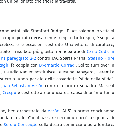
on un pallonetto che sfiora la traversa.
i conquistati allo Stamford Bridge i Blues salgono in vetta al
tempo giocato decisamente meglio dagli ospiti, è seguita
etizzare le occasioni costruite. Una vittoria di carattere,
tato il risultato più giusto ma le parate di
Carlo Cudicini
 ha pareggiato 2-2
contro l'AC Sparta Praha:
Stefano Fiore
zaghi
fa coppia con
B$ernardo Corradi
. Solito turn over in
), Claudio Ranieri sostituisce Celestine Babayaro, Geremi e
era a lungo parlato delle cosiddette "sfide nella sfida".
e
Juan Sebastian Verón
contro la loro ex squadra. Ma se il
k,
Crespo
è costretto a riununciare a causa di un'infortunio
ione, ben orchestrato da
Verón
. Al 5' la prima conclusione
ndare a lato. Con il passare dei minuti però la squadra di
 e
Sérgio Conceição
sulla destra cominciano ad affondare.