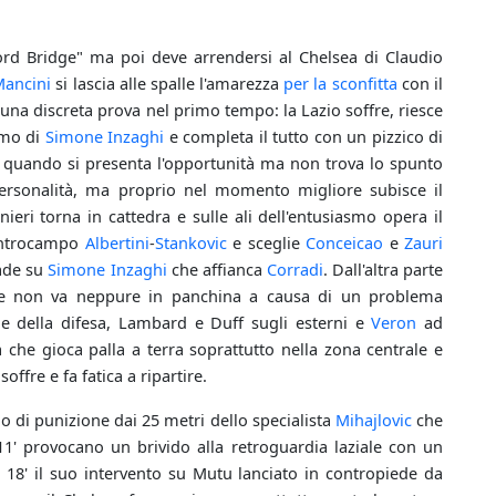
ford Bridge" ma poi deve arrendersi al Chelsea di Claudio
ancini
si lascia alle spalle l'amarezza
per la sconfitta
con il
e una discreta prova nel primo tempo: la Lazio soffre, riesce
smo di
Simone Inzaghi
e completa il tutto con un pizzico di
ra quando si presenta l'opportunità ma non trova lo spunto
personalità, ma proprio nel momento migliore subisce il
eri torna in cattedra e sulle ali dell'entusiasmo opera il
centrocampo
Albertini
-
Stankovic
e sceglie
Conceicao
e
Zauri
cade su
Simone Inzaghi
che affianca
Corradi
. Dall'altra parte
 non va neppure in panchina a causa di un problema
e della difesa, Lambard e Duff sugli esterni e
Veron
ad
che gioca palla a terra soprattutto nella zona centrale e
ffre e fa fatica a ripartire.
io di punizione dai 25 metri dello specialista
Mihajlovic
che
'11' provocano un brivido alla retroguardia laziale con un
18' il suo intervento su Mutu lanciato in contropiede da