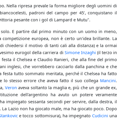
. Nella ripresa prevale la forma migliore degli uomini di
 biancocelesti, padroni del campo per 45', conquistano il
a vittoria pesante con i gol di Lampard e Mutu".
o solo. E partire dal primo minuto con un uomo in meno,
a competizione europea, non è certo un'idea brillante. La
i chiedersi il motivo di tanti cali alla distanza) e la ormai
ovesimo eurogol della carriera di
Simone Inzaghi
(il terzo in
 festa il Chelsea e Claudio Ranieri, che alla fine del primo
cani inglesi, che vorrebbero cacciarlo dalla panchina e che
festa tutto sommato meritata, perché il Chelsea ha fatto
re lo stesso errore che aveva fatto il suo collega
Mancini
.
ea,
Veron
aveva soltanto la maglia e, più che un grande ex,
tituzione dell'argentino ha avuto un potere veramente
ha impiegato sessanta secondi per servire, dalla destra, il
-1. La Lazio non ha giocato male, ma ha giocato poco. Dopo
Stankovic
e tocco sottomisura), ha impegnato
Cudicini
una