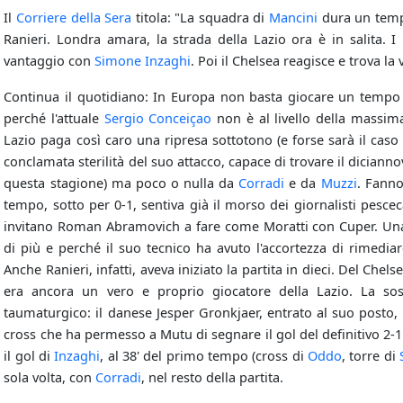
Il
Corriere della Sera
titola: "La squadra di
Mancini
dura un tempo
Ranieri. Londra amara, la strada della Lazio ora è in salita. I
vantaggio con
Simone Inzaghi
. Poi il Chelsea reagisce e trova l
Continua il quotidiano: In Europa non basta giocare un temp
perché l'attuale
Sergio Conceiçao
non è al livello della massim
Lazio paga così caro una ripresa sottotono (e forse sarà il caso d
conclamata sterilità del suo attacco, capace di trovare il diciann
questa stagione) ma poco o nulla da
Corradi
e da
Muzzi
. Fanno
tempo, sotto per 0-1, sentiva già il morso dei giornalisti pesce
invitano Roman Abramovich a fare come Moratti con Cuper. Una 
di più e perché il suo tecnico ha avuto l'accortezza di rimedia
Anche Ranieri, infatti, aveva iniziato la partita in dieci. Del Chels
era ancora un vero e proprio giocatore della Lazio. La sos
taumaturgico: il danese Jesper Gronkjaer, entrato al suo posto, 
cross che ha permesso a Mutu di segnare il gol del definitivo 2
il gol di
Inzaghi
, al 38' del primo tempo (cross di
Oddo
, torre di
sola volta, con
Corradi
, nel resto della partita.