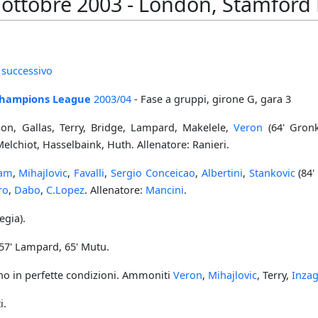
 ottobre 2003 - London, Stamford 
 successivo
hampions League
2003/04
- Fase a gruppi, girone G, gara 3
son, Gallas, Terry, Bridge, Lampard, Makelele,
Veron
(64' Gronk
elchiot, Hasselbaink, Huth. Allenatore: Ranieri.
tam
,
Mihajlovic
,
Favalli
,
Sergio Conceicao
,
Albertini
,
Stankovic
(84
ro
,
Dabo
,
C.Lopez
. Allenatore:
Mancini
.
egia).
 57' Lampard, 65' Mutu.
eno in perfette condizioni. Ammoniti
Veron
,
Mihajlovic
, Terry,
Inzag
i.