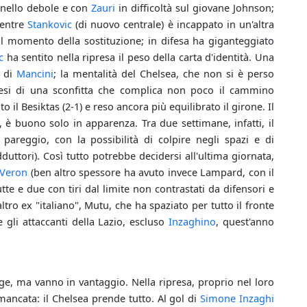
nello debole e con
Zauri
in difficoltà sul giovane Johnson;
mentre
Stankovic
(di nuovo centrale) è incappato in un'altra
 al momento della sostituzione; in difesa ha giganteggiato
c
ha sentito nella ripresa il peso della carta d'identità. Una
e di
Mancini
; la mentalità del Chelsea, che non si è perso
tesi di una sconfitta che complica non poco il cammino
o il Besiktas (2-1) e reso ancora più equilibrato il girone. Il
 è buono solo in apparenza. Tra due settimane, infatti, il
 pareggio, con la possibilità di colpire negli spazi e di
uttori). Così tutto potrebbe decidersi all'ultima giornata,
Veron
(ben altro spessore ha avuto invece Lampard, con il
 e due con tiri dal limite non contrastati da difensori e
tro ex "italiano", Mutu, che ha spaziato per tutto il fronte
e gli attaccanti della Lazio, escluso
Inzaghino
, quest'anno
dge, ma vanno in vantaggio. Nella ripresa, proprio nel loro
ancata: il Chelsea prende tutto. Al gol di
Simone Inzaghi