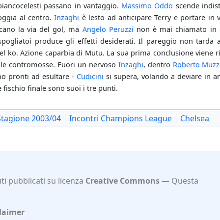
iancocelesti passano in vantaggio.
Massimo Oddo
scende indist
ggia al centro.
Inzaghi
è lesto ad anticipare Terry e portare in v
ano la via del gol, ma
Angelo Peruzzi
non è mai chiamato in ca
 spogliatoi produce gli effetti desiderati. Il pareggio non tarda
del ko. Azione caparbia di Mutu. La sua prima conclusione viene r
 le contromosse. Fuori un nervoso
Inzaghi
, dentro
Roberto Muzz
ono pronti ad esultare -
Cudicini
si supera, volando a deviare in an
ce fischio finale sono suoi i tre punti.
Stagione 2003/04
Incontri Champions League
Chelsea
i pubblicati su licenza
Creative Commons
Questa
laimer