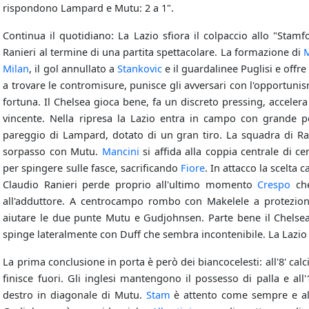
rispondono Lampard e Mutu: 2 a 1".
Continua il quotidiano: La Lazio sfiora il colpaccio allo "Stam
Ranieri al termine di una partita spettacolare. La formazione di
M
Milan
, il gol annullato a
Stankovic
e il guardalinee Puglisi e offr
a trovare le contromisure, punisce gli avversari con l'opportuni
fortuna. Il Chelsea gioca bene, fa un discreto pressing, accele
vincente. Nella ripresa la Lazio entra in campo con grande 
pareggio di Lampard, dotato di un gran tiro. La squadra di Rani
sorpasso con Mutu.
Mancini
si affida alla coppia centrale di 
per spingere sulle fasce, sacrificando
Fiore
. In attacco la scelta 
Claudio Ranieri perde proprio all'ultimo momento
Crespo
che
all'adduttore. A centrocampo rombo con Makelele a protezion
aiutare le due punte Mutu e Gudjohnsen. Parte bene il Chelsea 
spinge lateralmente con Duff che sembra incontenibile. La Lazio so
La prima conclusione in porta è però dei biancocelesti: all'8' calc
finisce fuori. Gli inglesi mantengono il possesso di palla e all
destro in diagonale di Mutu.
Stam
è attento come sempre e al 