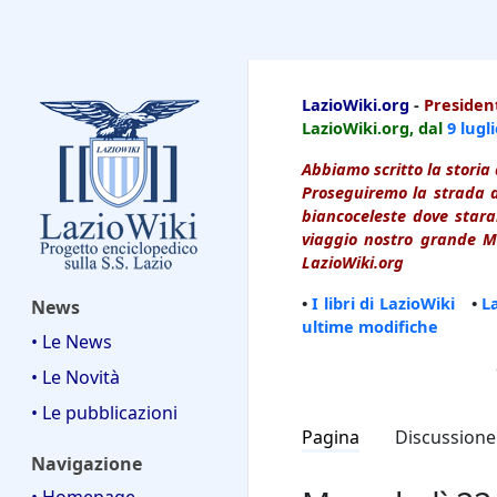
LazioWiki
LazioWiki.org
-
President
LazioWiki.org, dal
9 lugl
Abbiamo scritto la storia 
Proseguiremo la strada d
biancoceleste dove starai
viaggio nostro grande Ma
LazioWiki.org
•
I libri di LazioWiki
•
L
News
ultime modifiche
• Le News
• Le Novità
• Le pubblicazioni
Pagina
Discussione
Navigazione