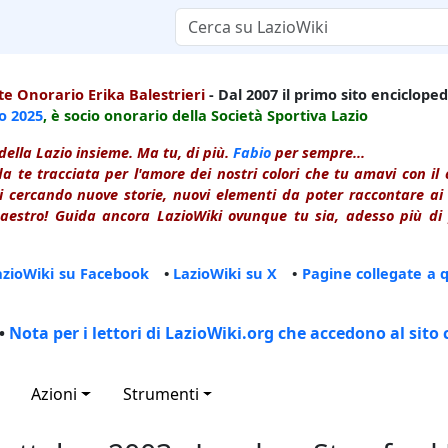
e Onorario Erika Balestrieri
- Dal 2007 il primo sito enciclopedi
io
2025
, è socio onorario della Società Sportiva Lazio
della Lazio insieme. Ma tu, di più.
Fabio
per sempre...
a te tracciata per l'amore dei nostri colori che tu amavi con i
 cercando nuove storie, nuovi elementi da poter raccontare ai le
estro! Guida ancora LazioWiki ovunque tu sia, adesso più di p
azioWiki su Facebook
•
LazioWiki su X
•
Pagine collegate a 
•
Nota per i lettori di LazioWiki.org che accedono al sito 
Azioni
Strumenti