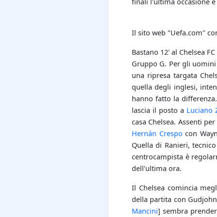
finali l'ultima occasione 
Il sito web "Uefa.com" co
Bastano 12' al Chelsea FC p
Gruppo G. Per gli uomini
una ripresa targata Chels
quella degli inglesi, int
hanno fatto la differenza
lascia il posto a
Luciano 
casa Chelsea. Assenti per
Hernán Crespo
con Wayne 
Quella di Ranieri, tecnic
centrocampista è regolarm
dell'ultima ora.
Il Chelsea comincia megl
della partita con Gudjohn
Mancini
] sembra prendere