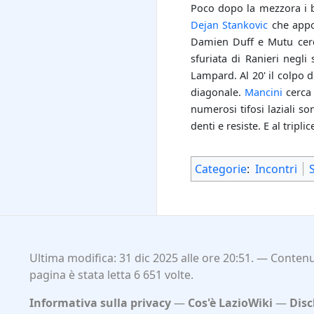
Poco dopo la mezzora i b
Dejan Stankovic
che appo
Damien Duff e Mutu cerc
sfuriata di Ranieri negli
Lampard. Al 20' il colpo 
diagonale.
Mancini
cerca
numerosi tifosi laziali s
denti e resiste. E al tripli
Categorie
:
Incontri
Ultima modifica: 31 dic 2025 alle ore 20:51.
Contenut
pagina è stata letta 6 651 volte.
Informativa sulla privacy
Cos'è LazioWiki
Disc