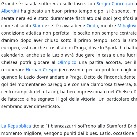
Grande è stata la sofferenza sulle fasce, con
Sergio Conceiçao
a
Albertini
ha giocato un buon primo tempo e poi si è spento, 
serata nera ed è stato duramente fischiato dai suoi (ex) tifosi
come al solito
Stam
e se l'è cavata bene
Oddo
, mentre
Mihajlovi
condizione atletica non perfetta; le scelte non sempre centrat
d'animo dopo aver chiuso sotto il primo tempo. Ecco la sin
europeo, visto anche il risultato di Praga, dove lo Sparta ha battut
calendario, anche se la Lazio avrà due gare in casa e una fuori,
Chelsea potrà giocare all'
Olimpico
una partita accorta, per il
recuperare
Hernan Crespo
(ieri assente per un problema agli add
quando la Lazio dovrà andare a Praga. Detto dell'inconcludente
gol del momentaneo pareggio e con una clamorosa traversa, tutte
centrocampisti della Lazio), ha ben impressionato nel Chelsea l'al
dell'attacco e ha segnato il gol della vittoria. Un particolare ch
sembrano aver dimenticato.
La Repubblica
titola: "I biancazzurri soffrono allo Stamford Bri
momento migliore, vengono puniti dai blues. Lazio, occasione m