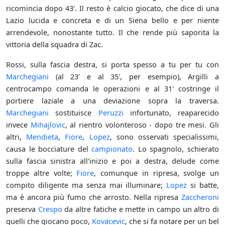
ricomincia dopo 43'. Il resto è calcio giocato, che dice di una
Lazio lucida e concreta e di un Siena bello e per niente
arrendevole, nonostante tutto. Il che rende più saporita la
vittoria della squadra di Zac.
Rossi, sulla fascia destra, si porta spesso a tu per tu con
Marchegiani
(al 23' e al 35', per esempio), Argilli a
centrocampo comanda le operazioni e al 31' costringe il
portiere laziale a una deviazione sopra la traversa.
Marchegiani
sostituisce
Peruzzi
infortunato, reaparecido
invece
Mihajlovic
, al rientro volonteroso - dopo tre mesi. Gli
altri,
Mendieta
,
Fiore
,
Lopez
, sono osservati specialissimi,
causa le bocciature del
campionato
. Lo spagnolo, schierato
sulla fascia sinistra all'inizio e poi a destra, delude come
troppe altre volte;
Fiore
, comunque in ripresa, svolge un
compito diligente ma senza mai illuminare;
Lopez
si batte,
ma è ancora più fumo che arrosto. Nella ripresa
Zaccheroni
preserva
Crespo
da altre fatiche e mette in campo un altro di
quelli che giocano poco,
Kovacevic
, che si fa notare per un bel