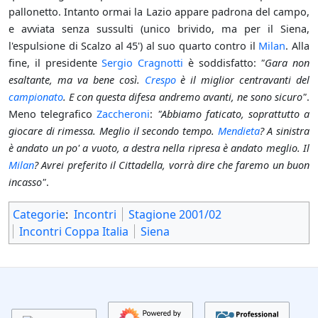
pallonetto. Intanto ormai la Lazio appare padrona del campo,
e avviata senza sussulti (unico brivido, ma per il Siena,
l'espulsione di Scalzo al 45') al suo quarto contro il
Milan
. Alla
fine, il presidente
Sergio Cragnotti
è soddisfatto:
"Gara non
esaltante, ma va bene così.
Crespo
è il miglior centravanti del
campionato
. E con questa difesa andremo avanti, ne sono sicuro"
.
Meno telegrafico
Zaccheroni
:
"Abbiamo faticato, soprattutto a
giocare di rimessa. Meglio il secondo tempo.
Mendieta
? A sinistra
è andato un po' a vuoto, a destra nella ripresa è andato meglio. Il
Milan
? Avrei preferito il Cittadella, vorrà dire che faremo un buon
incasso"
.
Categorie
:
Incontri
Stagione 2001/02
Incontri Coppa Italia
Siena