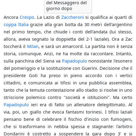
del Messaggero del
giorno dopo
Ancora
Crespo
. La Lazio di
Zaccheroni
si qualifica ai quarti di
coppa Italia
grazie alla gran botta da 30 metri dell'argentino
nel primo tempo, che chiude i conti dell'andata (lui stesso,
allora, aveva segnato la doppietta del 2-1 laziale). Ora a Zac
toccherà il
Milan
, e sarà un amarcord. La partita non è senza
storia, comunque. Anzi, ne ha molte da raccontare. Intanto,
sulla panchina del Siena va
Papadopulo
nonostante l'esonero
del pomeriggio e la sostituzione con Guerini. Decisione che il
presidente Goti ha preso in pieno accordo con i vertici
cittadini, e comunicata ai tifosi in una pubblica assemblea,
tanto che la temuta contestazione allo stadio si risolve in uno
striscione polemico contro "società e istituzioni". Ma certo
Papadopulo
ieri era di fatto un allenatore delegittimato. Al
via, poi, un giallo che evoca fantasmi torinesi. I tifosi laziali
pensano bene di celebrare il fischio d'inizio con fumogeni,
che si trasformano in nebbia spessa e stagnante: l'arbitro
Dondarini è costretto a sospendere la gara dopo 3' e si