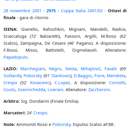
28 novembre
2001
-
2975
-
Coppa Italia
2001/02
-
Ottavi di
finale
- gara di ritorno
SIENA:
Gianello, Rahozhkin, Mignani, Mandelli, Radice,
Sciaccaluga (72' Balzaretti), Passoni, Argilli, M.Rossi (62'
Scalzo), Zampagna, De Cesare (46' Pagano). A disposizione:
F.Rossi, Misso, Battistelli, Digmelasvili. Allenatore:
Papadopulo
.
LAZIO:
Marchegiani
,
Negro
,
Nesta
,
Mihajlović
,
Favalli
(69'
Gottardi
),
Poborsky
(61'
Stankovic
),
D.Baggio
,
Fiore
,
Mendieta
,
Crespo
(52'
Kovacevic
),
C.Lopez
. A disposizione:
Concetti
,
Couto
,
Giannichedda
,
Liverani
. Allenatore:
Zaccheroni
.
Arbitro:
Sig. Dondarini (Finale Emilia).
Marcatori:
24'
Crespo
.
Note:
Ammoniti Rossi e
Poborsky
. Espulso Scalzo all'88'.