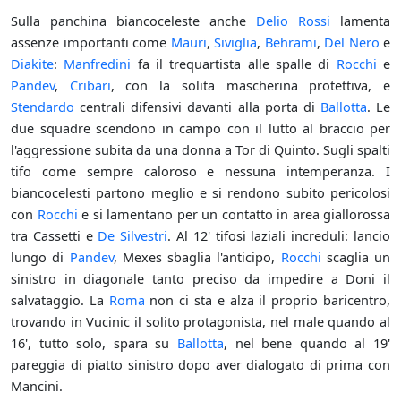
Sulla panchina biancoceleste anche
Delio Rossi
lamenta
assenze importanti come
Mauri
,
Siviglia
,
Behrami
,
Del Nero
e
Diakite
:
Manfredini
fa il trequartista alle spalle di
Rocchi
e
Pandev
,
Cribari
, con la solita mascherina protettiva, e
Stendardo
centrali difensivi davanti alla porta di
Ballotta
. Le
due squadre scendono in campo con il lutto al braccio per
l'aggressione subita da una donna a Tor di Quinto. Sugli spalti
tifo come sempre caloroso e nessuna intemperanza. I
biancocelesti partono meglio e si rendono subito pericolosi
con
Rocchi
e si lamentano per un contatto in area giallorossa
tra Cassetti e
De Silvestri
. Al 12' tifosi laziali increduli: lancio
lungo di
Pandev
, Mexes sbaglia l'anticipo,
Rocchi
scaglia un
sinistro in diagonale tanto preciso da impedire a Doni il
salvataggio. La
Roma
non ci sta e alza il proprio baricentro,
trovando in Vucinic il solito protagonista, nel male quando al
16', tutto solo, spara su
Ballotta
, nel bene quando al 19'
pareggia di piatto sinistro dopo aver dialogato di prima con
Mancini.