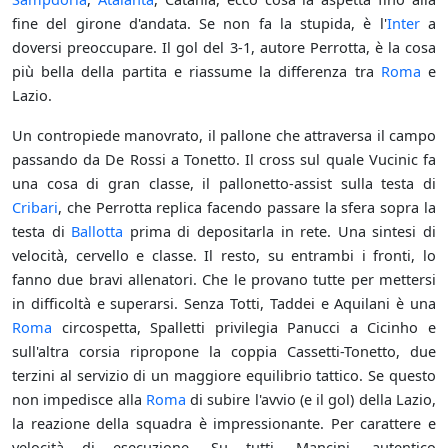
fine del girone d'andata. Se non fa la stupida, è l'
Inter
a
doversi preoccupare. Il gol del 3-1, autore Perrotta, è la cosa
più bella della partita e riassume la differenza tra
Roma
e
Lazio.
Un contropiede manovrato, il pallone che attraversa il campo
passando da De Rossi a Tonetto. Il cross sul quale Vucinic fa
una cosa di gran classe, il pallonetto-assist sulla testa di
Cribari
, che Perrotta replica facendo passare la sfera sopra la
testa di
Ballotta
prima di depositarla in rete. Una sintesi di
velocità, cervello e classe. Il resto, su entrambi i fronti, lo
fanno due bravi allenatori. Che le provano tutte per mettersi
in difficoltà e superarsi. Senza Totti, Taddei e Aquilani è una
Roma
circospetta, Spalletti privilegia Panucci a Cicinho e
sull'altra corsia ripropone la coppia Cassetti-Tonetto, due
terzini al servizio di un maggiore equilibrio tattico. Se questo
non impedisce alla
Roma
di subire l'avvio (e il gol) della Lazio,
la reazione della squadra è impressionante. Per carattere e
velocità di esecuzione. Su tutti, Mancini, autentico