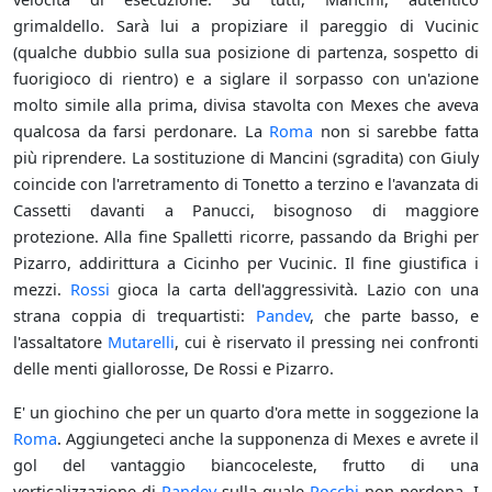
grimaldello. Sarà lui a propiziare il pareggio di Vucinic
(qualche dubbio sulla sua posizione di partenza, sospetto di
fuorigioco di rientro) e a siglare il sorpasso con un'azione
molto simile alla prima, divisa stavolta con Mexes che aveva
qualcosa da farsi perdonare. La
Roma
non si sarebbe fatta
più riprendere. La sostituzione di Mancini (sgradita) con Giuly
coincide con l'arretramento di Tonetto a terzino e l'avanzata di
Cassetti davanti a Panucci, bisognoso di maggiore
protezione. Alla fine Spalletti ricorre, passando da Brighi per
Pizarro, addirittura a Cicinho per Vucinic. Il fine giustifica i
mezzi.
Rossi
gioca la carta dell'aggressività. Lazio con una
strana coppia di trequartisti:
Pandev
, che parte basso, e
l'assaltatore
Mutarelli
, cui è riservato il pressing nei confronti
delle menti giallorosse, De Rossi e Pizarro.
E' un giochino che per un quarto d'ora mette in soggezione la
Roma
. Aggiungeteci anche la supponenza di Mexes e avrete il
gol del vantaggio biancoceleste, frutto di una
verticalizzazione di
Pandev
sulla quale
Rocchi
non perdona. I