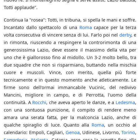
Totti applaude".
Continua la "rosea": Totti, in tribuna, si spella le mani e soffre.
Incantato dallo spettacolo di una
Roma
capace per la terza
volta consecutiva di vincere senza di lui. Farlo poi nel
derby
, e
in rimonta, riuscendo a respingere la controrimonta di una
generosissima Lazio, deve essere il massimo della vita per
uno che è giallorosso fino al midollo. Un 3-2 molto bello, tra
due squadre che non si risparmiano, buttando nella mischia
cuore e muscoli. Vince, con merito, quella più forte
tecnicamente e in questo momento anche atleticamente. Le
firme sono dell'ormai immancabile Vucinic, del redivivo
Mancini, migliore in campo, e di Perrotta, l'uomo della
continuità. A
Rocchi
, che aveva aperto le danze, e a
Ledesma
,
con una sontuosa punizione, il compito di rendere meno
amara una serata fatta, per la malconcia Lazio, anche di
qualche spiraglio di luce. Quanto alla
Roma
, un occhio al
calendario: Empoli, Cagliari,
Genoa
, Udinese, Livorno,
Torino
,
Sampdoria
,
Atalanta
, Catania, ecco cosa la aspetta fino alla