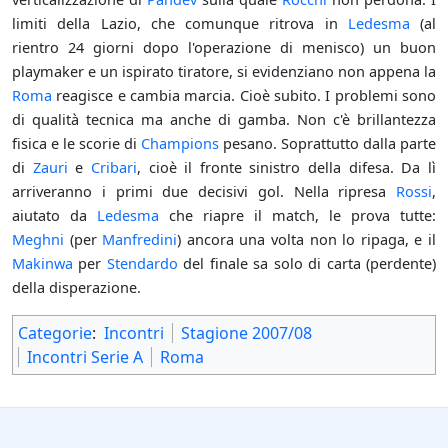
limiti della Lazio, che comunque ritrova in
Ledesma
(al
rientro 24 giorni dopo l'operazione di menisco) un buon
playmaker e un ispirato tiratore, si evidenziano non appena la
Roma
reagisce e cambia marcia. Cioè subito. I problemi sono
di qualità tecnica ma anche di gamba. Non c'è brillantezza
fisica e le scorie di
Champions
pesano. Soprattutto dalla parte
di
Zauri
e
Cribari
, cioè il fronte sinistro della difesa. Da lì
arriveranno i primi due decisivi gol. Nella ripresa
Rossi
,
aiutato da
Ledesma
che riapre il match, le prova tutte:
Meghni
(per
Manfredini
) ancora una volta non lo ripaga, e il
Makinwa
per
Stendardo
del finale sa solo di carta (perdente)
della disperazione.
Categorie
:
Incontri
Stagione 2007/08
Incontri Serie A
Roma