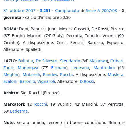
31 ottobre
2007
-
3.251
-
Campionato
di
Serie A
2007/08
-
X
giornata
- calcio d'inizio ore 20.30
ROMA:
Doni, Panucci, Juan, Mexes, Cassetti, De Rossi, Pizarro
(87' Brighi), Mancini (74' Giuly), Perrotta, Tonetto, Vucinic (90'
Cicinho). A disposizione: Curci, Ferrari, Barusso, Esposito.
Allenatore: Spalletti.
LAZIO:
Ballotta
,
De Silvestri
,
Stendardo
(84'
Makinwa
),
Cribari
,
Zauri
,
Mudingayi
(77'
Firmani
),
Ledesma
,
Manfredini
(46'
Meghni
),
Mutarelli
,
Pandev
,
Rocchi
. A disposizione:
Muslera
,
Scaloni
,
Baronio
,
Vignaroli
. Allenatore:
D.Rossi
.
Arbitro:
Sig. Rocchi (Firenze).
Marcatori:
12'
Rocchi
, 19' Vucinic, 42' Mancini, 57' Perrotta,
69'
Ledesma
.
Note:
serata umida, terreno in buone condizioni. Roma e