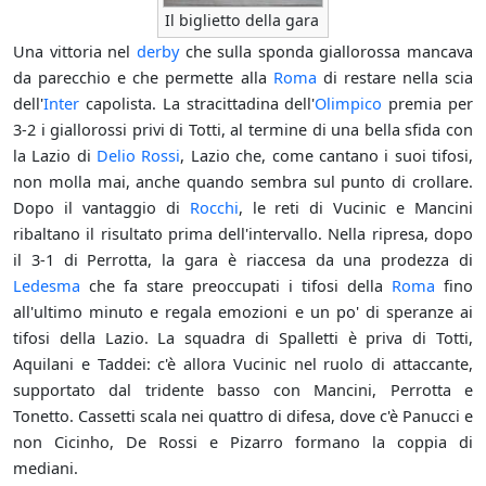
Il biglietto della gara
Una vittoria nel
derby
che sulla sponda giallorossa mancava
da parecchio e che permette alla
Roma
di restare nella scia
dell'
Inter
capolista. La stracittadina dell'
Olimpico
premia per
3-2 i giallorossi privi di Totti, al termine di una bella sfida con
la Lazio di
Delio Rossi
, Lazio che, come cantano i suoi tifosi,
non molla mai, anche quando sembra sul punto di crollare.
Dopo il vantaggio di
Rocchi
, le reti di Vucinic e Mancini
ribaltano il risultato prima dell'intervallo. Nella ripresa, dopo
il 3-1 di Perrotta, la gara è riaccesa da una prodezza di
Ledesma
che fa stare preoccupati i tifosi della
Roma
fino
all'ultimo minuto e regala emozioni e un po' di speranze ai
tifosi della Lazio. La squadra di Spalletti è priva di Totti,
Aquilani e Taddei: c'è allora Vucinic nel ruolo di attaccante,
supportato dal tridente basso con Mancini, Perrotta e
Tonetto. Cassetti scala nei quattro di difesa, dove c'è Panucci e
non Cicinho, De Rossi e Pizarro formano la coppia di
mediani.