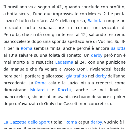
Il brasiliano va a segno al 42', quando conclude con profitto,
a botta sicura, l'uno-due improvvisato con Mexes. 2-1 e per la
Lazio è tutto da rifare. Al 9' della ripresa,
Ballotta
compie un
miracolo nello smanacciare in corner un'inzuccata di
Perrotta, che si rifà con gli interessi al 12', saltando l'estremo
biancoceleste dopo una sponda spettacolare di Vucinic. Sul 3-
1 per la
Roma
sembra finita, anche perché è ancora
Ballotta
al 13' a salvare su una folata di Tonetto. Un
derby
però non è
mai morto e lo resuscita
Ledesma
al 24', con una punizione
da manuale che fa volare a vuoto Doni, rivelandosi bestia
nera per il portiere giallorosso,
già trafitto
nel
derby
dell'anno
precedente. La
Roma
cala e la Lazio inizia a crederci, come
dimostrano
Mutarelli
e
Rocchi
, anche se nel finale i
biancocelesti, sbilanciati in avanti, rischiano di subire il poker
dopo un'avanzata di Giuly che Cassetti non concretizza.
La Gazzetta dello Sport
titola: "
Roma
caput
derby
. Vucinic è il
nuovo re. Il montenegrino segna e serve assist: Lazio battuta,