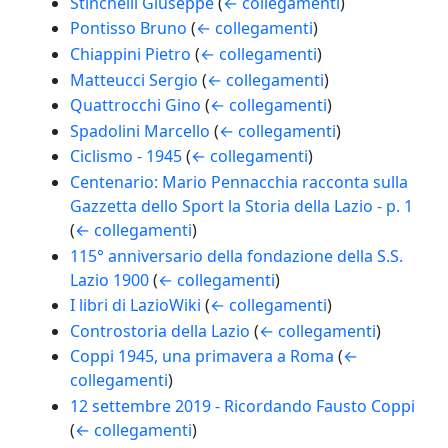
Stinchelli Giuseppe
(
← collegamenti
)
Pontisso Bruno
(
← collegamenti
)
Chiappini Pietro
(
← collegamenti
)
Matteucci Sergio
(
← collegamenti
)
Quattrocchi Gino
(
← collegamenti
)
Spadolini Marcello
(
← collegamenti
)
Ciclismo - 1945
(
← collegamenti
)
Centenario: Mario Pennacchia racconta sulla
Gazzetta dello Sport la Storia della Lazio - p. 1
(
← collegamenti
)
115° anniversario della fondazione della S.S.
Lazio 1900
(
← collegamenti
)
I libri di LazioWiki
(
← collegamenti
)
Controstoria della Lazio
(
← collegamenti
)
Coppi 1945, una primavera a Roma
(
←
collegamenti
)
12 settembre 2019 - Ricordando Fausto Coppi
(
← collegamenti
)