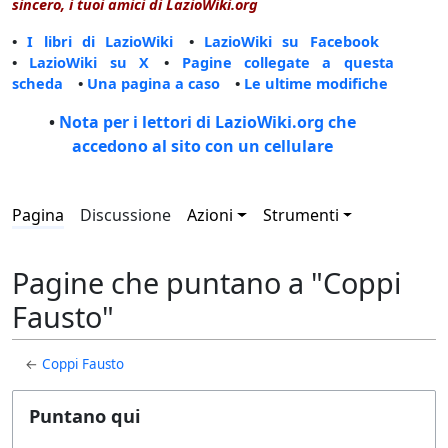
sincero, i tuoi amici di LazioWiki.org
•
I libri di LazioWiki
•
LazioWiki su Facebook
•
LazioWiki su X
•
Pagine collegate a questa
scheda
•
Una pagina a caso
•
Le ultime modifiche
•
Nota per i lettori di LazioWiki.org che
accedono al sito con un cellulare
Pagina
Discussione
Azioni
Strumenti
Pagine che puntano a "Coppi
Fausto"
←
Coppi Fausto
Puntano qui