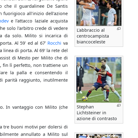
 che il guardalinee De Santis
uorigioco all'inizio dell'azione
ndev
e l'attacco laziale acquista
he solo l'arbitro crede di vedere
L'abbraccio al
da solo. Milito si incarica di
centrocampista
biancoceleste
porta. Al 59' ed al 67'
Rocchi
va
linea di porta. Al 69' la rete del
assist di Mesto per Milito che di
o, fin lì perfetto, non trattiene un
are la palla e consentendo il
di parità raggiunto, inutilmente
Stephan
o. In vantaggio con Milito (che
Lichtsteiner in
azione di contrasto
 tre buoni motivi per dolersi di
bilmente annullato a Milito sul