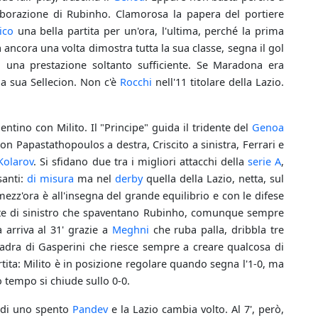
aborazione di Rubinho. Clamorosa la papera del portiere
ico
una bella partita per un'ora, l'ultima, perché la prima
 ancora una volta dimostra tutta la sua classe, segna il gol
i una prestazione soltanto sufficiente. Se Maradona era
la sua Sellecion. Non c'è
Rocchi
nell'11 titolare della Lazio.
entino con Milito. Il "Principe" guida il tridente del
Genoa
con Papastathopoulos a destra, Criscito a sinistra, Ferrari e
Kolarov
. Si sfidano due tra i migliori attacchi della
serie A
,
santi:
di misura
ma nel
derby
quella della Lazio, netta, sul
mezz'ora è all'insegna del grande equilibrio e con le difese
te di sinistro che spaventano Rubinho, comunque sempre
 arriva al 31' grazie a
Meghni
che ruba palla, dribbla tre
uadra di Gasperini che riesce sempre a creare qualcosa di
tita: Milito è in posizione regolare quando segna l'1-0, ma
 tempo si chiude sullo 0-0.
 di uno spento
Pandev
e la Lazio cambia volto. Al 7', però,