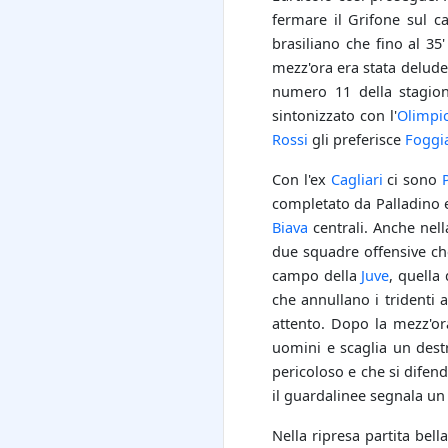
fermare il Grifone sul 
brasiliano che fino al 35'
mezz'ora era stata deluden
numero 11 della stagio
sintonizzato con l'
Olimpi
Rossi
gli preferisce
Foggi
Con l'ex
Cagliari
ci sono
completato da Palladino
Biava
centrali. Anche nell
due squadre offensive ch
campo della
Juve
, quella
che annullano i tridenti 
attento. Dopo la mezz'ora
uomini e scaglia un dest
pericoloso e che si difen
il guardalinee segnala un f
Nella ripresa partita bel