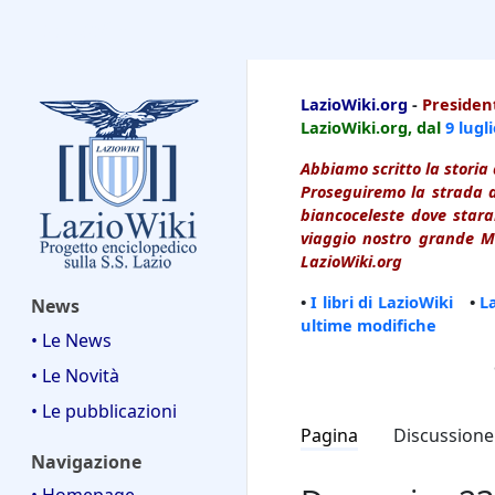
LazioWiki
LazioWiki.org
-
President
LazioWiki.org, dal
9 lugl
Abbiamo scritto la storia 
Proseguiremo la strada d
biancoceleste dove starai
viaggio nostro grande Ma
LazioWiki.org
•
I libri di LazioWiki
•
L
News
ultime modifiche
• Le News
• Le Novità
• Le pubblicazioni
Pagina
Discussione
Navigazione