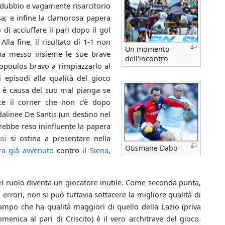
e dubbio e vagamente risarcitorio
resa; e infine la clamorosa papera
 di acciuffare il pari dopo il gol
 Alla fine, il risultato di 1-1 non
Un momento
a ha messo insieme le sue brave
dell'incontro
hopoulos bravo a rimpiazzarlo al
pisodi alla qualità del gioco
i è causa del suo mal pianga se
sce il corner che non c'è dopo
dalinee De Santis (un destino nel
avrebbe reso ininfluente la papera
si
si ostina a presentare nella
Ousmane Dabo
ra già avvenuto
contro il
Siena
,
uel ruolo diventa un giocatore inutile. Come seconda punta,
i errori, non si può tuttavia sottacere la migliore qualità di
campo che ha qualità maggiori di quello della Lazio (priva
menica al pari di Criscito) è il vero architrave del gioco.