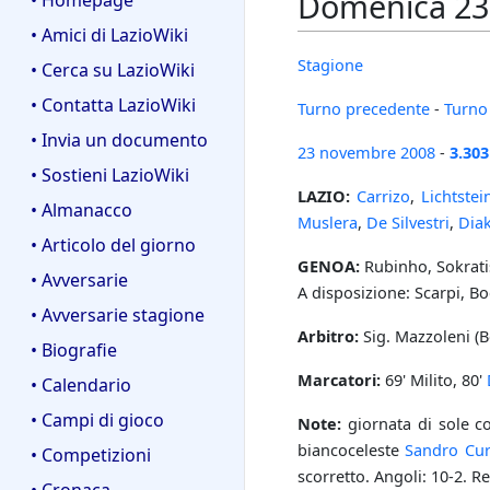
Domenica 23 
• Homepage
• Amici di LazioWiki
Stagione
• Cerca su LazioWiki
• Contatta LazioWiki
Turno precedente
-
Turno
• Invia un documento
23 novembre
2008
-
3.303
• Sostieni LazioWiki
LAZIO:
Carrizo
,
Lichtstei
• Almanacco
Muslera
,
De Silvestri
,
Diak
• Articolo del giorno
GENOA:
Rubinho, Sokratis
• Avversarie
A disposizione: Scarpi, Bo
• Avversarie stagione
Arbitro:
Sig. Mazzoleni (
• Biografie
Marcatori:
69' Milito, 80'
• Calendario
• Campi di gioco
Note:
giornata di sole co
biancoceleste
Sandro Cur
• Competizioni
scorretto. Angoli: 10-2. Recu
• Cronaca