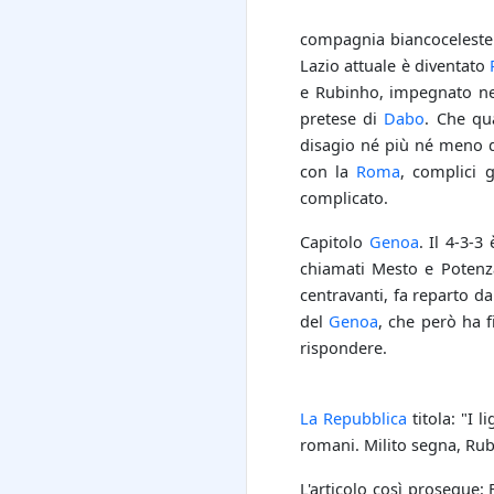
compagnia biancocelest
Lazio attuale è diventato
e Rubinho, impegnato n
pretese di
Dabo
. Che qua
disagio né più né meno 
con la
Roma
, complici g
complicato.
Capitolo
Genoa
. Il 4-3-
chiamati Mesto e Potenza,
centravanti, fa reparto 
del
Genoa
, che però ha f
rispondere.
La Repubblica
titola: "I 
romani. Milito segna, Rubi
L'articolo così prosegue: 