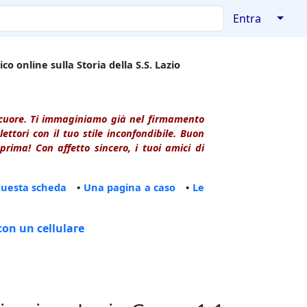
↓
Entra
co online sulla Storia della S.S. Lazio
l cuore. Ti immaginiamo già nel firmamento
ttori con il tuo stile inconfondibile. Buon
rima! Con affetto sincero, i tuoi amici di
questa scheda
•
Una pagina a caso
•
Le
con un cellulare