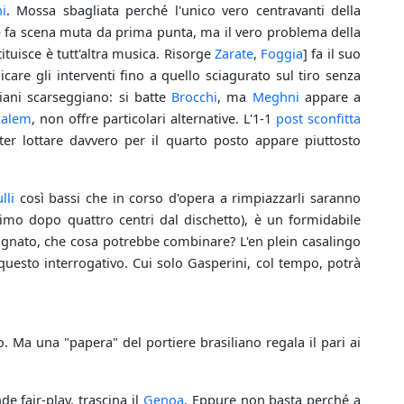
i
. Mossa sbagliata perché l'unico vero centravanti della
e
fa scena muta da prima punta, ma il vero problema della
ituisce è tutt'altra musica. Risorge
Zarate
,
Foggia
] fa il suo
care gli interventi fino a quello sciagurato sul tiro senza
ni scarseggiano: si batte
Brocchi
, ma
Meghni
appare a
zalem
, non offre particolari alternative. L'1-1
post sconfitta
poter lottare davvero per il quarto posto appare piuttosto
lli
così bassi che in corso d'opera a rimpiazzarli saranno
primo dopo quattro centri dal dischetto), è un formidabile
gnato, che cosa potrebbe combinare? L'en plein casalingo
 questo interrogativo. Cui solo Gasperini, col tempo, potrà
o. Ma una "papera" del portiere brasiliano regala il pari ai
e fair-play, trascina il
Genoa
. Eppure non basta perché a