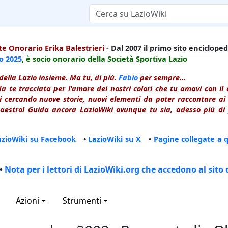
e Onorario Erika Balestrieri
- Dal 2007 il primo sito enciclopedi
io
2025
, è socio onorario della Società Sportiva Lazio
della Lazio insieme. Ma tu, di più.
Fabio
per sempre...
a te tracciata per l'amore dei nostri colori che tu amavi con i
 cercando nuove storie, nuovi elementi da poter raccontare ai le
estro! Guida ancora LazioWiki ovunque tu sia, adesso più di p
azioWiki su Facebook
•
LazioWiki su X
•
Pagine collegate a 
•
Nota per i lettori di LazioWiki.org che accedono al sito 
Azioni
Strumenti