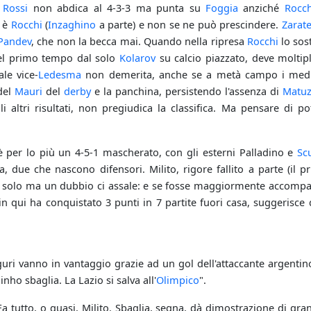
Rossi
non abdica al 4-3-3 ma punta su
Foggia
anziché
Rocch
e è
Rocchi
(
Inzaghino
a parte) e non se ne può prescindere.
Zarat
Pandev
, che non la becca mai. Quando nella ripresa
Rocchi
lo sost
el primo tempo dal solo
Kolarov
su calcio piazzato, deve moltipli
le vice-
Ledesma
non demerita, anche se a metà campo i media
del
Mauri
del
derby
e la panchina, persistendo l'assenza di
Matu
li altri risultati, non pregiudica la classifica. Ma pensare di 
3 è per lo più un 4-5-1 mascherato, con gli esterni Palladino e
Scu
 due che nascono difensori. Milito, rigore fallito a parte (il 
da solo ma un dubbio ci assale: e se fosse maggiormente accompa
in qui ha conquistato 3 punti in 7 partite fuori casa, suggerisce
liguri vanno in vantaggio grazie ad un gol dell'attaccante argentin
nho sbaglia. La Lazio si salva all'
Olimpico
".
Fa tutto, o quasi, Milito. Sbaglia, segna, dà dimostrazione di grand