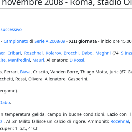
novembre 2008 - Roma, stadio Ol
 successivo
-
Campionato
di
Serie A
2008/09
-
XIII giornata
- inizio ore 15.00
ner
,
Cribari
,
Rozehnal
,
Kolarov
,
Brocchi
,
Dabo
,
Meghni
(74'
S.Inz
ite
,
Manfredini
,
Mauri
. Allenatore:
D.Rossi
.
, Ferrari,
Biava
, Criscito, Vanden Borre, Thiago Motta, Juric (67’ 
cchetti, Rossi, Olivera. Allenatore: Gasperini.
Bergamo).
Dabo
.
n temperatura gelida, campo in buone condizioni. Lazio con il l
zi
. Al 53' Milito fallisce un calcio di rigore. Ammoniti:
Rozehnal
,
peri: 1' p.t., 4' s.t.