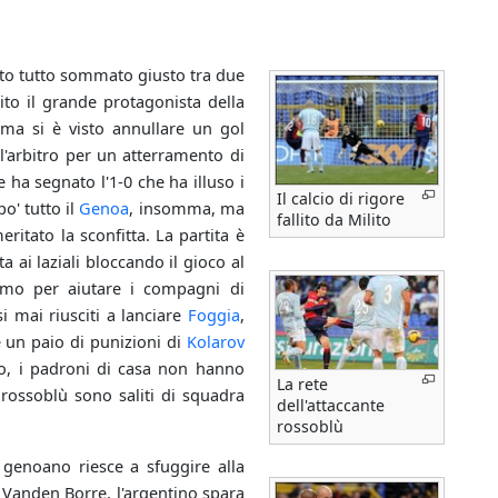
tato tutto sommato giusto tra due
ito il grande protagonista della
rima si è visto annullare un gol
l'arbitro per un atterramento di
ha segnato l'1-0 che ha illuso i
Il calcio di rigore
po' tutto il
Genoa
, insomma, ma
fallito da Milito
itato la sconfitta. La partita è
 ai laziali bloccando il gioco al
imo per aiutare i compagni di
 mai riusciti a lanciare
Foggia
,
e un paio di punizioni di
Kolarov
o, i padroni di casa non hanno
La rete
 rossoblù sono saliti di squadra
dell'attaccante
rossoblù
 genoano riesce a sfuggire alla
 Vanden Borre, l'argentino spara