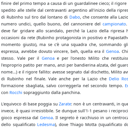
finire del primo tempo a causa di un guardalinee cieco; il rigor
spedito alle stelle dal centravanti argentino all'inizio della rip
di Rubinho sul tiro dal lontano di
Dabo
, che consente alla Lazio
numero undici, quello buono, del cannoniere del
campionato
.
deve far gridare allo scandalo, perché la Lazio della ripres
occasioni da rete (Rubinho protagonista in positivo e Papastat
momento giusto), ma se c'è una squadra che, sommando gli e
espressa, avrebbe dovuto vincere, beh, quella era il
Genoa
. Ch
stesso. Vale per il
Genoa
e per l'onesto Milito che restitui
l'esproprio patito per mano, anzi per bandierina alzata, del guar
nome...) e il rigore fallito: avesse segnato dal dischetto, Milito 
di Rubinho nel finale. Vale anche per la Lazio che
Delio Ros
formazione sbagliata, salvo correggerla nel secondo tempo.
E
con
Rocchi
sopraggiunto dalla panchina.
L'equivoco di base poggia su
Zarate
: non è un centravanti, in q
invece, è quasi irresistibile. Se dunque sull'1-1 pesano i reciproc
gioco espressa dal
Genoa
. Il segreto è racchiuso in un centro
dello squalificato
Ledesma
), dove Thiago Motta (squalificato do