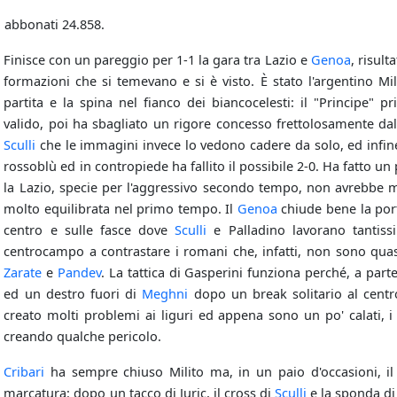
 abbonati 24.858.
Finisce con un pareggio per 1-1 la gara tra Lazio e
Genoa
, risul
formazioni che si temevano e si è visto. È stato l'argentino Mil
partita e la spina nel fianco dei biancocelesti: il "Principe" p
valido, poi ha sbagliato un rigore concesso frettolosamente dal
Sculli
che le immagini invece lo vedono cadere da solo, ed infine 
rossoblù ed in contropiede ha fallito il possibile 2-0. Ha fatto un 
la Lazio, specie per l'aggressivo secondo tempo, non avrebbe mer
molto equilibrata nel primo tempo. Il
Genoa
chiude bene la porta
centro e sulle fasce dove
Sculli
e Palladino lavorano tantiss
centrocampo a contrastare i romani che, infatti, non sono quasi
Zarate
e
Pandev
. La tattica di Gasperini funziona perché, a part
ed un destro fuori di
Meghni
dopo un break solitario al centr
creato molti problemi ai liguri ed appena sono un po' calati, i
creando qualche pericolo.
Cribari
ha sempre chiuso Milito ma, in un paio d'occasioni, il
marcatura: dopo un tacco di Juric, il cross di
Sculli
e la sponda di