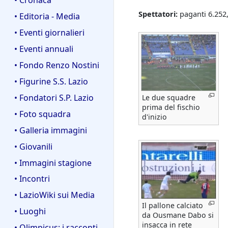
Spettatori:
paganti 6.252,
• Editoria - Media
• Eventi giornalieri
• Eventi annuali
• Fondo Renzo Nostini
• Figurine S.S. Lazio
• Fondatori S.P. Lazio
Le due squadre
prima del fischio
• Foto squadra
d'inizio
• Galleria immagini
• Giovanili
• Immagini stagione
• Incontri
• LazioWiki sui Media
Il pallone calciato
• Luoghi
da Ousmane Dabo si
insacca in rete
• Olimpicus: i racconti