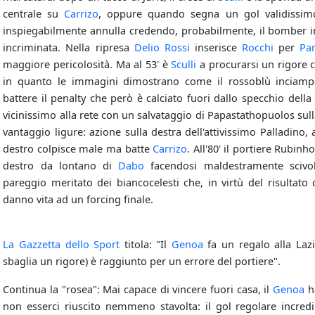
centrale su
Carrizo
, oppure quando segna un gol validissimo
inspiegabilmente annulla credendo, probabilmente, il bomber in f
incriminata. Nella ripresa
Delio Rossi
inserisce
Rocchi
per
Pa
maggiore pericolosità. Ma al 53' è
Sculli
a procurarsi un rigore c
in quanto le immagini dimostrano come il rossoblù inciampa 
battere il penalty che però è calciato fuori dallo specchio della 
vicinissimo alla rete con un salvataggio di Papastathopuolos sulla 
vantaggio ligure: azione sulla destra dell'attivissimo Palladino, 
destro colpisce male ma batte
Carrizo
. All'80' il portiere Rubinh
destro da lontano di
Dabo
facendosi maldestramente scivol
pareggio meritato dei biancocelesti che, in virtù del risultato 
danno vita ad un forcing finale.
La Gazzetta dello Sport
titola: "Il
Genoa
fa un regalo alla Lazi
sbaglia un rigore) è raggiunto per un errore del portiere".
Continua la "rosea": Mai capace di vincere fuori casa, il
Genoa
ha
non esserci riuscito nemmeno stavolta: il gol regolare incredi