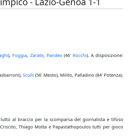
impico - Lazio-Genoa 1-1
aghi
),
Foggia
,
Zarate
,
Pandev
(46'
Rocchi
). A disposizione:
Gasbarroni),
Sculli
(56' Mesto), Milito, Palladino (84' Potenza).
utto al braccio per la scomparsa del giornalista e tifoso
 Criscito, Thiago Motta e Papastathopoulos tutti per gioco