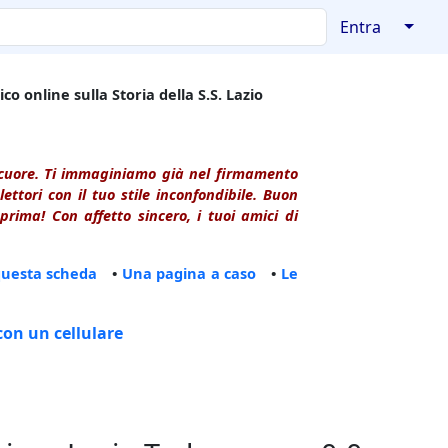
↓
Entra
co online sulla Storia della S.S. Lazio
l cuore. Ti immaginiamo già nel firmamento
ttori con il tuo stile inconfondibile. Buon
rima! Con affetto sincero, i tuoi amici di
questa scheda
•
Una pagina a caso
•
Le
con un cellulare