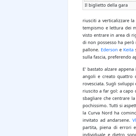
Il biglietto della gara
riusciti a verticalizzare
tempismo e lettura dei m
visto entrare in area di 
di non possesso ha però r
pallone.
Ederson
e
Keita
s
sulla fascia, preferendo ap
E’ bastato alzare appena 
angoli e creato quattro
rovesciata. Sugli sviluppi
riuscito a far gol: a cap
sbagliare che centrare l
pochissimo. Tutti si aspet
la Curva Nord ha comincia
invitato ad andarsene.
V
partita, piena di errori 
individuale e dietro so