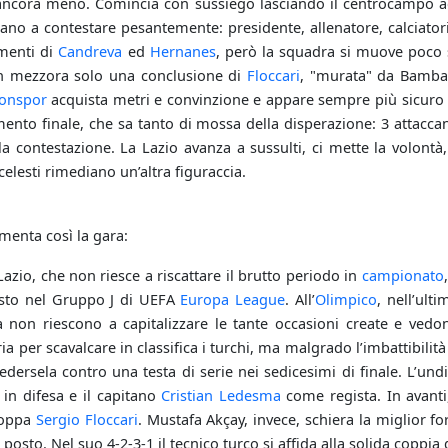
 ancora meno. Comincia con sussiego lasciando il centrocampo agli a
ciano a contestare pesantemente: presidente, allenatore, calciator
imenti di
Candreva
ed
Hernanes
, però la squadra si muove poco 
n mezzora solo una conclusione di
Floccari
, "murata" da Bamb
onspor
acquista metri e convinzione e appare sempre più sicuro 
mento finale, che sa tanto di mossa della disperazione: 3 attacca
la contestazione. La Lazio avanza a sussulti, ci mette la volon
elesti rimediano un’altra figuraccia.
enta così la gara:
 Lazio, che non riesce a riscattare il brutto periodo in
campionato
osto nel Gruppo J di UEFA
Europa League
. All’
Olimpico
, nell’ult
non riescono a capitalizzare le tante occasioni create e vedo
ia per scavalcare in classifica i turchi, ma malgrado l’imbattibilit
dersela contro una testa di serie nei sedicesimi di finale. L’undi
in difesa e il capitano
Cristian Ledesma
come regista. In avanti
coppa
Sergio Floccari
. Mustafa Akçay, invece, schiera la miglior f
o posto. Nel suo 4-2-3-1 il tecnico turco si affida alla solida co