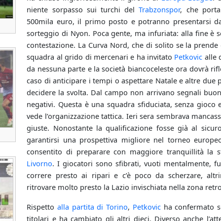
niente sorpasso sui turchi del
Trabzonspor
, che port
500mila euro, il primo posto e potranno presentarsi da 
sorteggio di Nyon. Poca gente, ma infuriata: alla fine è 
contestazione. La Curva Nord, che di solito se la prend
squadra al grido di mercenari e ha invitato
Petkovic
alle 
da nessuna parte e la società biancoceleste ora dovrà rifl
caso di anticipare i tempi o aspettare Natale e altre due 
decidere la svolta. Dal campo non arrivano segnali buo
negativi. Questa è una squadra sfiduciata, senza gioco 
vede l’organizzazione tattica. Ieri sera sembrava mancas
giuste. Nonostante la qualificazione fosse già al sicur
garantirsi una prospettiva migliore nel torneo europe
consentito di preparare con maggiore tranquillità la 
Livorno
. I giocatori sono sfibrati, vuoti mentalmente, 
correre presto ai ripari e c’è poco da scherzare, altri
ritrovare molto presto la Lazio invischiata nella zona retr
Rispetto
alla partita di Torino
,
Petkovic
ha confermato 
titolari e ha cambiato gli altri dieci. Diverso anche l’a