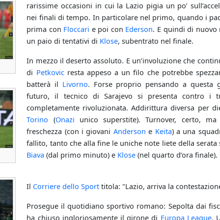
rarissime occasioni in cui la Lazio pigia un po’ sull’acce
nei finali di tempo. In particolare nel primo, quando i pad
prima con
Floccari
e poi con
Ederson
. E quindi di nuovo 
un paio di tentativi di
Klose
, subentrato nel finale.
In mezzo il deserto assoluto. E un’involuzione che continu
di
Petkovic
resta appeso a un filo che potrebbe spezza
batterà il
Livorno
. Forse proprio pensando a questa ga
futuro, il tecnico di Sarajevo si presenta contro i
completamente rivoluzionata. Addirittura diversa per d
Torino
(
Onazi
unico superstite). Turnover, certo, ma
freschezza (con i giovani
Anderson
e
Keita
) a una squad
fallito, tanto che alla fine le uniche note liete della serata
Biava
(dal primo minuto) e
Klose
(nel quarto d’ora finale)
Il
Corriere dello Sport
titola: "Lazio, arriva la contestazion
Prosegue il quotidiano sportivo romano: Sepolta dai fisch
ha chiuso ingloriosamente il girone di
Europa League
. 