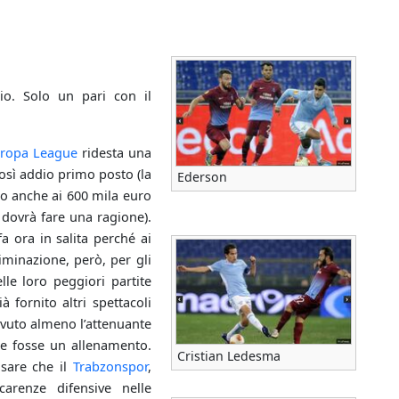
io. Solo un pari con il
ropa League
ridesta una
così addio primo posto (la
Ederson
io anche ai 600 mila euro
dovrà fare una ragione).
a ora in salita perché ai
iminazione, però, per gli
lle loro peggiori partite
 fornito altri spettacoli
avuto almeno l’attenuante
ome fosse un allenamento.
Cristian Ledesma
nsare che il
Trabzonspor
,
arenze difensive nelle