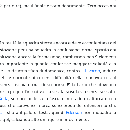
i fa per dire), ma il finale è stato deprimente. Zero occasioni
... In realtà la squadra stecca ancora e deve accontentarsi del
estazione per una squadra in confusione, ormai sparita dai
voluziona ancora la formazione, cambiando ben 9 elementi
ro importante in quanto conferisce maggiore solidità alla
e. La delicata sfida di domenica, contro il
Livorno
, induce
eti, è normale attendersi difficoltà nella manovra così il
enza rischiare mai di scoprirsi. E’ la Lazio che, dovendo
 in pugno l’iniziativa. La serata scivola via senza sussulti,
Keita
, sempre agile sulla fascia e in grado di attaccare con
cross che spiovono in area sono preda dei difensori turchi.
ari
sfiora il palo di testa, quindi
Ederson
non inquadra la
 da gol, calciando alto un rigore in movimento.