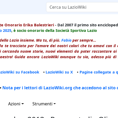
e Onorario Erika Balestrieri
- Dal 2007 il primo sito enciclopedi
io
2025
, è socio onorario della Società Sportiva Lazio
della Lazio insieme. Ma tu, di più.
Fabio
per sempre...
a te tracciata per l'amore dei nostri colori che tu amavi con i
 cercando nuove storie, nuovi elementi da poter raccontare ai le
estro! Guida ancora LazioWiki ovunque tu sia, adesso più di p
azioWiki su Facebook
•
LazioWiki su X
•
Pagine collegate a 
•
Nota per i lettori di LazioWiki.org che accedono al sito 
Azioni
Strumenti