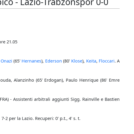
ico - Lazio-Trabzonspor 0-0
 ore 21.05
,
Onazi
(65'
Hernanes
),
Ederson
(80'
Klose
),
Keita
,
Floccari
. A
uda, Alanzinho (65' Erdogan), Paulo Henrique (86' Emre
RA) - Assistenti arbitrali aggiunti Sigg. Rainville e Bastien
-2 per la Lazio. Recuperi: 0' p.t., 4' s. t.