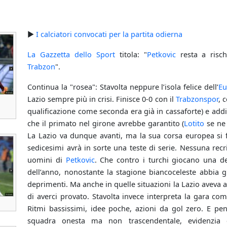
►
I calciatori convocati per la partita odierna
La Gazzetta dello Sport
titola: "
Petkovic
resta a risch
Trabzon
".
Continua la "rosea": Stavolta neppure l’isola felice dell’
Eu
Lazio sempre più in crisi. Finisce 0-0 con il
Trabzonspor
, 
qualificazione come seconda era già in cassaforte) e add
che il primato nel girone avrebbe garantito (
Lotito
se ne 
La Lazio va dunque avanti, ma la sua corsa europea si f
sedicesimi avrà in sorte una teste di serie. Nessuna recr
uomini di
Petkovic
. Che contro i turchi giocano una de
dell’anno, nonostante la stagione biancoceleste abbia già
deprimenti. Ma anche in quelle situazioni la Lazio aveva 
di averci provato. Stavolta invece interpreta la gara c
Ritmi bassissimi, idee poche, azioni da gol zero. E pe
squadra onesta ma non trascendentale, evidenzia c