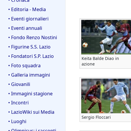
• Editoria - Media
• Eventi giornalieri
• Eventi annuali
• Fondo Renzo Nostini
• Figurine S.S. Lazio
• Fondatori S.P. Lazio
Keita Balde Diao in
azione
• Foto squadra
• Galleria immagini
• Giovanili
• Immagini stagione
• Incontri
• LazioWiki sui Media
Sergio Floccari
• Luoghi
• Olimpicus: i racconti