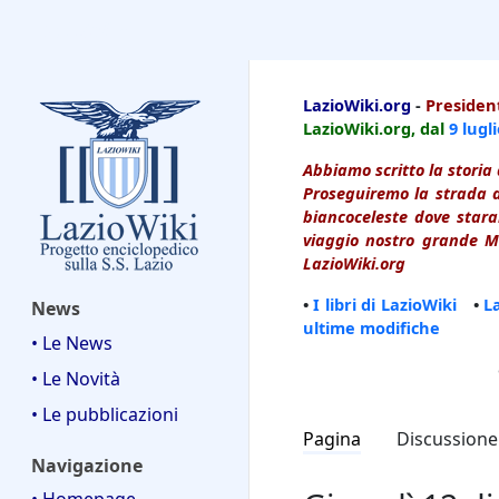
LazioWiki
LazioWiki.org
-
President
LazioWiki.org, dal
9 lugl
Abbiamo scritto la storia 
Proseguiremo la strada d
biancoceleste dove starai
viaggio nostro grande Ma
LazioWiki.org
•
I libri di LazioWiki
•
L
News
ultime modifiche
• Le News
• Le Novità
• Le pubblicazioni
Pagina
Discussione
Navigazione