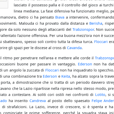
lasciato il possesso palla e il controllo del gioco ai turch
linea mediana. La fase difensiva ha funzionato meglio, p
 la manovra, dietro ci ha pensato
Biava
a intervenire, confermando 
ovimenti. Malouda ci ha provato dalla distanza e
Berisha
, risp
rigore da solo nessuno degli attaccanti del
Trabzonspor
. Non succ
allentato l’azione offensiva. Per una buona mezz’ora non è succes
i sbattevano, spesso soli contro tutta la difesa turca.
Floccari
era
rire gli spazi per le discese al cross di
Cavanda
.
il ritmo per penetrare nell’area e mettere alle corde il
Trabzonsp
 occasioni buone per passare in vantaggio.
Ederson
non ha dato
 di un angolo la zuccata di
Floccari
non ha inquadrato lo specchio
o di una combinazione tra
Ederson
e
Keita
, ha alzato sopra la trave
a porta, a dimostrazione che si tratta di un periodo davvero str
tavano che la Lazio ripartisse nella ripresa nello stesso modo, pr
to a contestare. Ai soliti cori ostili nei confronti di
Lotito
, si 
lado
ha inserito
Candreva
al posto dello spaesato
Felipe Ande
e di strafalcioni. La Lazio, invece di crescere, si è spenta e h
no cominciate le prime sofferenze, perché la squadra stava in