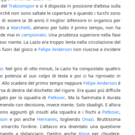
i del
Trabzonspor
e si è disposta in posizione d’attesa sulla
erché non sono saltate le coperture e quando i turchi sono
di essere (a 36 anni) il miglior difensore in organico per
etto a
Marchetti
, almeno per tutto il primo tempo, non ha
ede mai in
campionato
. Una prudenza superiore nella fase
so niente. La Lazio era troppo lenta nella circolazione del
 fuori dal gioco e
Felipe Anderson
non riusciva a incidere
or
. Nel giro di otto minuti, la Lazio ha conquistato quattro
 potenza al suo colpo di testa e poi ci ha riprovato in
. Allo scadere del primo tempo neppure
Felipe Anderson
è
rsa di destra dal dischetto del rigore. Era quasi più difficile
egato per la squadra di
Petkovic
. Ma la fiammata è durata
emendo con decisione, invece niente. Solo sbadigli. E allora
sono aggiunti gli insulti alla squadra e i fischi a
Petkovic
,
rson
e poi anche
Hernanes
, togliendo
Onazi
. Bruttissima
a smarrito l’ordine. L’attacco era diventato una questione
iziando a sbilanciarsi. Dentro anche
Klose
per chiudere,