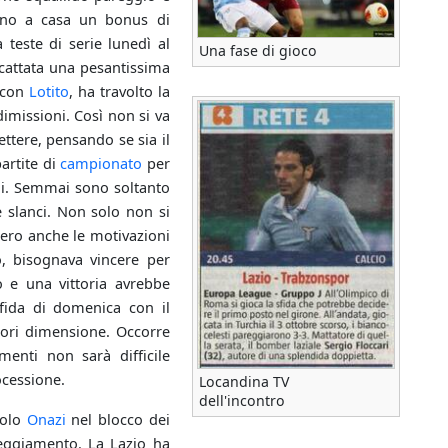
ano a casa un bonus di
teste di serie lunedì al
Una fase di gioco
scattata una pesantissima
e con
Lotito
, ha travolto la
dimissioni. Così non si va
ettere, pensando se sia il
partite di
campionato
per
ni. Semmai sono soltanto
e slanci. Non solo non si
sero anche le motivazioni
o, bisognava vincere per
o e una vittoria avrebbe
sfida di domenica con il
fuori dimensione. Occorre
menti non sarà difficile
ocessione.
Locandina TV
dell'incontro
solo
Onazi
nel blocco dei
tteggiamento. La Lazio ha