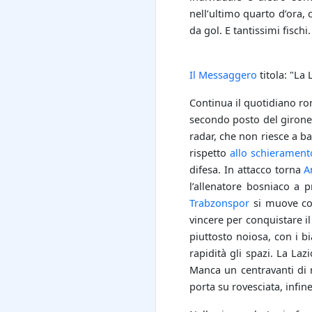
nell’ultimo quarto d’ora, c
da gol. E tantissimi fischi.
Il Messaggero
titola: "La 
Continua il quotidiano r
secondo posto del girone,
radar, che non riesce a b
rispetto
allo schieramento
difesa. In attacco torna
A
l’allenatore bosniaco a p
Trabzonspor
si muove com
vincere per conquistare il
piuttosto noiosa, con i bi
rapidità gli spazi. La La
Manca un centravanti di r
porta su rovesciata, infin