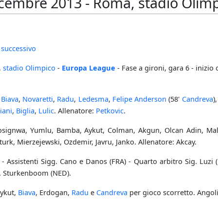
icembre 2013 - Roma, stadio Olimp
 successivo
,
stadio Olimpico
-
Europa League
- Fase a gironi, gara 6 - inizio
,
Biava
,
Novaretti
,
Radu
,
Ledesma
,
Felipe Anderson
(58'
Candreva
)
iani
,
Biglia
,
Lulic
. Allenatore:
Petkovic
.
signwa, Yumlu, Bamba, Aykut, Colman, Akgun, Olcan Adin, Malo
turk, Mierzejewski, Ozdemir, Javru, Janko. Allenatore: Akcay.
- Assistenti Sigg. Cano e Danos (FRA) - Quarto arbitro Sig. Luzi (F
g. Sturkenboom (NED).
ykut,
Biava
, Erdogan,
Radu
e
Candreva
per gioco scorretto. Angoli 7