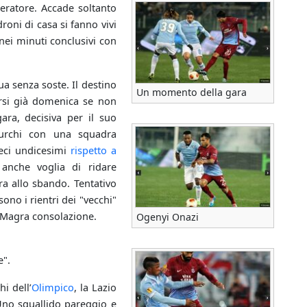
leratore. Accade soltanto
roni di casa si fanno vivi
nei minuti conclusivi con
a senza soste. Il destino
Un momento della gara
rsi già domenica se non
ra, decisiva per il suo
 turchi con una squadra
ieci undicesimi
rispetto a
 anche voglia di ridare
ra allo sbando. Tentativo
 sono i rientri dei "vecchi"
. Magra consolazione.
Ogenyi Onazi
e".
i dell’
Olimpico
, la Lazio
Uno squallido pareggio e