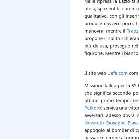
Nella ripresa la Lazio fa
tifosi, spazientiti, comin
qualitativo, con gli inser
produce davvero poco. I
manovra, mentre il
Trabz
propone il solito schiera
più delusa, prosegue nel
figurone. Mentre i biancoc
Il sito web
Uefa.com
comm
Missione fallita per la SS
che significa secondo p
ottimo primo tempo, ma 
Petković
serviva una vittor
avversari: adesso dovrà ve
Novaretti
-
Giuseppe Biava
appoggio al bomber di 
passare il girone al prim