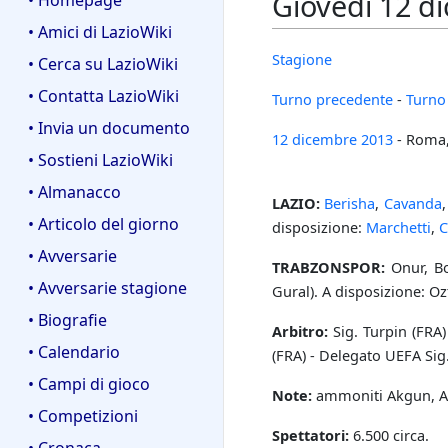
Giovedì 12 d
• Homepage
• Amici di LazioWiki
Stagione
• Cerca su LazioWiki
• Contatta LazioWiki
Turno precedente
-
Turno
• Invia un documento
12 dicembre
2013
- Roma
• Sostieni LazioWiki
• Almanacco
LAZIO:
Berisha
,
Cavanda
• Articolo del giorno
disposizione:
Marchetti
,
C
• Avversarie
TRABZONSPOR:
Onur, Bo
• Avversarie stagione
Gural). A disposizione: Oz
• Biografie
Arbitro:
Sig. Turpin (FRA) 
• Calendario
(FRA) - Delegato UEFA Si
• Campi di gioco
Note:
ammoniti Akgun, A
• Competizioni
Spettatori:
6.500 circa.
• Cronaca