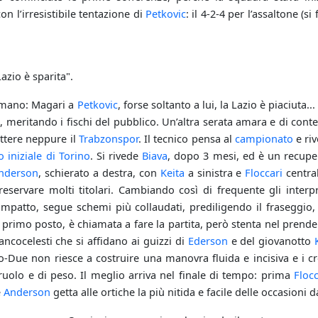
on l’irresistibile tentazione di
Petkovic
: il 4-2-4 per l’assaltone (s
Lazio è sparita".
omano: Magari a
Petkovic
, forse soltanto a lui, la Lazio è piaciuta
 meritando i fischi del pubblico. Un’altra serata amara e di cont
attere neppure il
Trabzonspor
. Il tecnico pensa al
campionato
e ri
 iniziale di Torino
. Si rivede
Biava
, dopo 3 mesi, ed è un recupe
nderson
, schierato a destra, con
Keita
a sinistra e
Floccari
central
reservare molti titolari. Cambiando così di frequente gli interpr
patto, segue schemi più collaudati, prediligendo il fraseggio, s
 primo posto, è chiamata a fare la partita, però stenta nel prendere
ancocelesti che si affidano ai guizzi di
Ederson
e del giovanotto
zio-Due non riesce a costruire una manovra fluida e incisiva e i 
uolo e di peso. Il meglio arriva nel finale di tempo: prima
Flocc
e
Anderson
getta alle ortiche la più nitida e facile delle occasioni