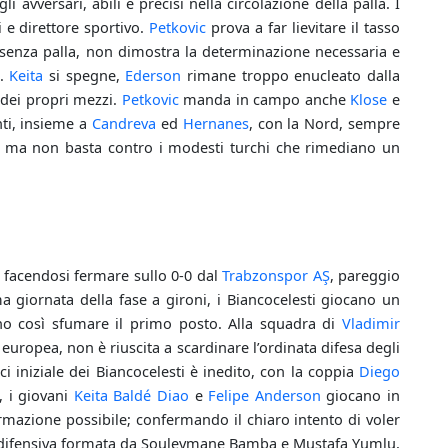
vversari, abili e precisi nella circolazione della palla. I
i e direttore sportivo.
Petkovic
prova a far lievitare il tasso
senza palla, non dimostra la determinazione necessaria e
a.
Keita
si spegne,
Ederson
rimane troppo enucleato dalla
dei propri mezzi.
Petkovic
manda in campo anche
Klose
e
nti, insieme a
Candreva
ed
Hernanes
, con la Nord, sempre
tà, ma non basta contro i modesti turchi che rimediano un
, facendosi fermare sullo 0-0 dal
Trabzonspor AŞ
, pareggio
ima giornata della fase a gironi, i Biancocelesti giocano un
no così sfumare il primo posto. Alla squadra di
Vladimir
à europea, non è riuscita a scardinare l’ordinata difesa degli
ci iniziale dei Biancocelesti è inedito, con la coppia
Diego
, i giovani
Keita Baldé Diao
e
Felipe Anderson
giocano in
ormazione possibile; confermando il chiaro intento di voler
ppia difensiva formata da Souleymane Bamba e Mustafa Yumlu,