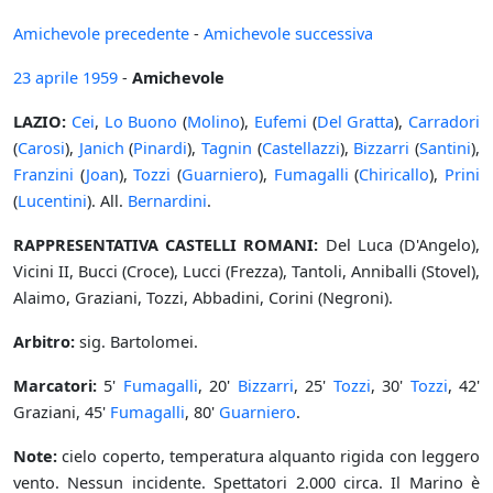
Amichevole precedente
-
Amichevole successiva
23 aprile
1959
-
Amichevole
LAZIO:
Cei
,
Lo Buono
(
Molino
),
Eufemi
(
Del Gratta
),
Carradori
(
Carosi
),
Janich
(
Pinardi
),
Tagnin
(
Castellazzi
),
Bizzarri
(
Santini
),
Franzini
(
Joan
),
Tozzi
(
Guarniero
),
Fumagalli
(
Chiricallo
),
Prini
(
Lucentini
). All.
Bernardini
.
RAPPRESENTATIVA CASTELLI ROMANI:
Del Luca (D'Angelo),
Vicini II, Bucci (Croce), Lucci (Frezza), Tantoli, Anniballi (Stovel),
Alaimo, Graziani, Tozzi, Abbadini, Corini (Negroni).
Arbitro:
sig. Bartolomei.
Marcatori:
5'
Fumagalli
, 20'
Bizzarri
, 25'
Tozzi
, 30'
Tozzi
, 42'
Graziani, 45'
Fumagalli
, 80'
Guarniero
.
Note:
cielo coperto, temperatura alquanto rigida con leggero
vento. Nessun incidente. Spettatori 2.000 circa. Il Marino è