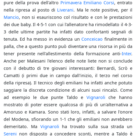
pure della prova dell'altro
Primavera
Emiliano Corsi
, entrato
nella ripresa al posto di
Liverani
. Ma le note positive, per il
Mancio
, non si esauriscono col risultato e con le prestazioni
dei due baby. Il 4-5-1 con cui l'allenatore ha rimodellato il 4-3-
3 delle ultime partite ha infatti dato confortanti segnali di
tenuta. Ed ha messo in evidenza un
Conceicao
finalmente in
palla, che a questo punto può diventare una risorsa in più da
tener presente nell'allestimento della formazione anti-
Inter
.
Anche per Malesani l'elenco delle note liete non si conclude
con il debutto di tre giovani interessanti: Bernardi, Scrò e
Camatti (i primi due in campo dall'inizio, il terzo nel corso
della ripresa). Il tecnico degli emiliani ha infatti anche potuto
saggiare la discreta condizione di alcuni suoi rincalzi. Come
ad esempio le due punte Taldo e
Vignaroli
che hanno
mostrato di poter essere qualcosa di più di un'alternativa a
Amoruso e Kamara. Sono stati loro, infatti, a salvare l'onore
del Modena, sfiorando un 1-1 che gli emiliani non avrebbero
demeritato. Ma
Vignaroli
ha trovato sulla sua strada un
Sereni
non disposto a concedere sconti, mentre a Taldo è