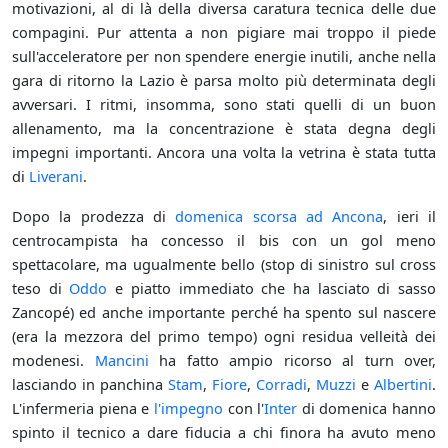
motivazioni, al di là della diversa caratura tecnica delle due
compagini. Pur attenta a non pigiare mai troppo il piede
sull'acceleratore per non spendere energie inutili, anche nella
gara di ritorno la Lazio è parsa molto più determinata degli
avversari. I ritmi, insomma, sono stati quelli di un buon
allenamento, ma la concentrazione è stata degna degli
impegni importanti. Ancora una volta la vetrina è stata tutta
di
Liverani
.
Dopo la prodezza di
domenica scorsa ad Ancona
, ieri il
centrocampista ha concesso il bis con un gol meno
spettacolare, ma ugualmente bello (stop di sinistro sul cross
teso di
Oddo
e piatto immediato che ha lasciato di sasso
Zancopé) ed anche importante perché ha spento sul nascere
(era la mezzora del primo tempo) ogni residua velleità dei
modenesi.
Mancini
ha fatto ampio ricorso al turn over,
lasciando in panchina
Stam
,
Fiore
,
Corradi
,
Muzzi
e
Albertini
.
L'infermeria piena e
l'impegno
con l'
Inter
di domenica hanno
spinto il tecnico a dare fiducia a chi finora ha avuto meno