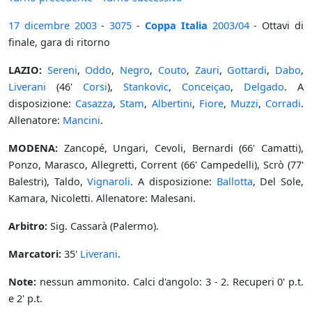
17 dicembre
2003
-
3075
-
Coppa Italia
2003/04
- Ottavi di
finale, gara di ritorno
LAZIO:
Sereni
,
Oddo
,
Negro
,
Couto
,
Zauri
,
Gottardi
,
Dabo
,
Liverani
(46'
Corsi
),
Stankovic
,
Conceiçao
,
Delgado
. A
disposizione:
Casazza
,
Stam
,
Albertini
,
Fiore
,
Muzzi
,
Corradi
.
Allenatore:
Mancini
.
MODENA:
Zancopé, Ungari, Cevoli, Bernardi (66' Camatti),
Ponzo, Marasco, Allegretti, Corrent (66' Campedelli), Scrò (77'
Balestri), Taldo,
Vignaroli
. A disposizione:
Ballotta
, Del Sole,
Kamara, Nicoletti. Allenatore: Malesani.
Arbitro:
Sig. Cassarà (Palermo).
Marcatori:
35'
Liverani
.
Note:
nessun ammonito. Calci d'angolo: 3 - 2. Recuperi 0' p.t.
e 2' p.t.