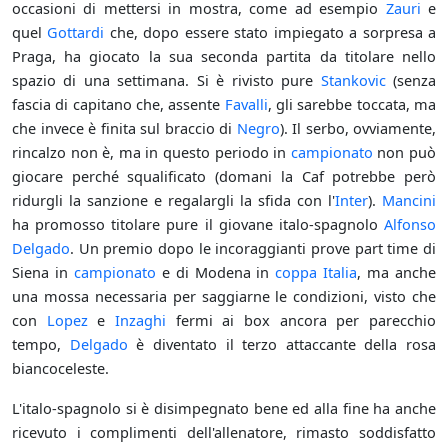
occasioni di mettersi in mostra, come ad esempio
Zauri
e
quel
Gottardi
che, dopo essere stato impiegato a sorpresa a
Praga, ha giocato la sua seconda partita da titolare nello
spazio di una settimana. Si è rivisto pure
Stankovic
(senza
fascia di capitano che, assente
Favalli
, gli sarebbe toccata, ma
che invece è finita sul braccio di
Negro
). Il serbo, ovviamente,
rincalzo non è, ma in questo periodo in
campionato
non può
giocare perché squalificato (domani la Caf potrebbe però
ridurgli la sanzione e regalargli la sfida con l'
Inter
).
Mancini
ha promosso titolare pure il giovane italo-spagnolo
Alfonso
Delgado
. Un premio dopo le incoraggianti prove part time di
Siena in
campionato
e di Modena in
coppa Italia
, ma anche
una mossa necessaria per saggiarne le condizioni, visto che
con
Lopez
e
Inzaghi
fermi ai box ancora per parecchio
tempo,
Delgado
è diventato il terzo attaccante della rosa
biancoceleste.
L'italo-spagnolo si è disimpegnato bene ed alla fine ha anche
ricevuto i complimenti dell'allenatore, rimasto soddisfatto