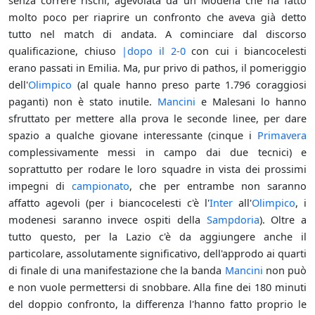
senza correre rischi, agevolata da un Modena che ha fatto
molto poco per riaprire un confronto che aveva già detto
tutto nel match di andata. A cominciare dal discorso
qualificazione, chiuso
|dopo il 2-0
con cui i biancocelesti
erano passati in Emilia. Ma, pur privo di pathos, il pomeriggio
dell'
Olimpico
(al quale hanno preso parte 1.796 coraggiosi
paganti) non è stato inutile.
Mancini
e Malesani lo hanno
sfruttato per mettere alla prova le seconde linee, per dare
spazio a qualche giovane interessante (cinque i
Primavera
complessivamente messi in campo dai due tecnici) e
soprattutto per rodare le loro squadre in vista dei prossimi
impegni di
campionato
, che per entrambe non saranno
affatto agevoli (per i biancocelesti c'è l'
Inter
all'
Olimpico
, i
modenesi saranno invece ospiti della
Sampdoria
). Oltre a
tutto questo, per la Lazio c'è da aggiungere anche il
particolare, assolutamente significativo, dell'approdo ai quarti
di finale di una manifestazione che la banda
Mancini
non può
e non vuole permettersi di snobbare. Alla fine dei 180 minuti
del doppio confronto, la differenza l'hanno fatto proprio le