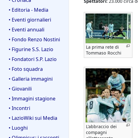
Spettatori:
23.000 circa d
• Editoria - Media
• Eventi giornalieri
• Eventi annuali
• Fondo Renzo Nostini
La prima rete di
• Figurine S.S. Lazio
Tommaso Rocchi
• Fondatori S.P. Lazio
• Foto squadra
• Galleria immagini
• Giovanili
• Immagini stagione
• Incontri
• LazioWiki sui Media
L'abbraccio dei
• Luoghi
compagni
• Olimpicus: i racconti