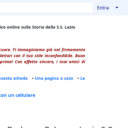
↓
Entra
co online sulla Storia della S.S. Lazio
l cuore. Ti immaginiamo già nel firmamento
ttori con il tuo stile inconfondibile. Buon
rima! Con affetto sincero, i tuoi amici di
questa scheda
•
Una pagina a caso
•
Le
con un cellulare