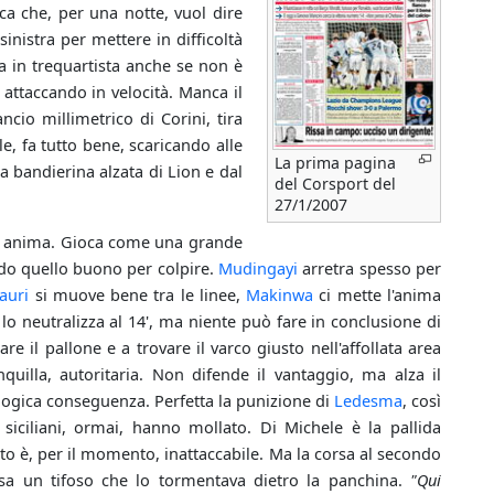
ca che, per una notte, vuol dire
sinistra per mettere in difficoltà
a in trequartista anche se non è
 attaccando in velocità. Manca il
io millimetrico di Corini, tira
le, fa tutto bene, scaricando alle
La prima pagina
a bandierina alzata di Lion e dal
del Corsport del
27/1/2007
 e anima. Gioca come una grande
ando quello buono per colpire.
Mudingayi
arretra spesso per
auri
si muove bene tra le linee,
Makinwa
ci mette l'anima
, lo neutralizza al 14', ma niente può fare in conclusione di
re il pallone e a trovare il varco giusto nell'affollata area
nquilla, autoritaria. Non difende il vantaggio, ma alza il
na logica conseguenza. Perfetta la punizione di
Ledesma
, così
 siciliani, ormai, hanno mollato. Di Michele è la pallida
osto è, per il momento, inattaccabile. Ma la corsa al secondo
sa un tifoso che lo tormentava dietro la panchina.
"Qui