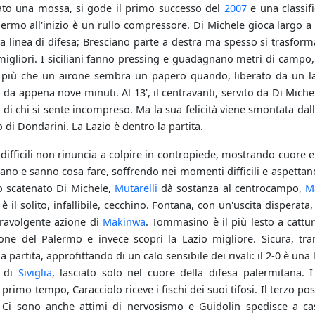
ato una mossa, si gode il primo successo del
2007
e una classifi
alermo all'inizio è un rullo compressore. Di Michele gioca largo a 
a linea di difesa; Bresciano parte a destra ma spesso si trasform
migliori. I siciliani fanno pressing e guadagnano metri di campo,
o più che un airone sembra un papero quando, liberato da un lanc
a da appena nove minuti. Al 13', il centravanti, servito da Di Miche
 di chi si sente incompreso. Ma la sua felicità viene smontata dall
di Dondarini. La Lazio è dentro la partita.
difficili non rinuncia a colpire in contropiede, mostrando cuore
iutano e sanno cosa fare, soffrendo nei momenti difficili e aspett
o scatenato Di Michele,
Mutarelli
dà sostanza al centrocampo,
M
è il solito, infallibile, cecchino. Fontana, con un'uscita disperata
ravolgente azione di
Makinwa
. Tommasino è il più lesto a cattura
zione del Palermo e invece scopri la Lazio migliore. Sicura, tra
la partita, approfittando di un calo sensibile dei rivali: il 2-0 è u
e di
Siviglia
, lasciato solo nel cuore della difesa palermitana. I
 primo tempo, Caracciolo riceve i fischi dei suoi tifosi. Il terzo p
 Ci sono anche attimi di nervosismo e Guidolin spedisce a ca