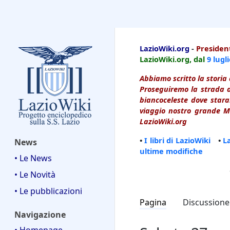
LazioWiki
LazioWiki.org
-
President
LazioWiki.org, dal
9 lugl
Abbiamo scritto la storia 
Proseguiremo la strada d
biancoceleste dove starai
viaggio nostro grande Ma
LazioWiki.org
•
I libri di LazioWiki
•
L
News
ultime modifiche
• Le News
• Le Novità
• Le pubblicazioni
Pagina
Discussione
Navigazione