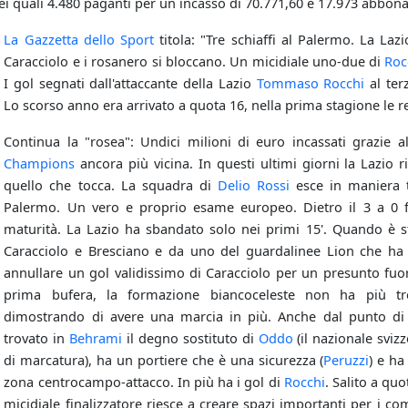
ei quali 4.480 paganti per un incasso di 70.771,60 e 17.973 abbona
La Gazzetta dello Sport
titola: "Tre schiaffi al Palermo. La Laz
Caracciolo e i rosanero si bloccano. Un micidiale uno-due di
Roc
I gol segnati dall'attaccante della Lazio
Tommaso Rocchi
al te
Lo scorso anno era arrivato a quota 16, nella prima stagione le re
Continua la "rosea": Undici milioni di euro incassati grazie a
Champions
ancora più vicina. In questi ultimi giorni la Lazio r
quello che tocca. La squadra di
Delio Rossi
esce in maniera t
Palermo. Un vero e proprio esame europeo. Dietro il 3 a 0 fi
maturità. La Lazio ha sbandato solo nei primi 15'. Quando è st
Caracciolo e Bresciano e da uno del guardalinee Lion che ha 
annullare un gol validissimo di Caracciolo per un presunto fuo
prima bufera, la formazione biancoceleste non ha più tr
dimostrando di avere una marcia in più. Anche dal punto di v
trovato in
Behrami
il degno sostituto di
Oddo
(il nazionale sviz
di marcatura), ha un portiere che è una sicurezza (
Peruzzi
) e ha
zona centrocampo-attacco. In più ha i gol di
Rocchi
. Salito a qu
micidiale finalizzatore riesce a creare spazi importanti per i co