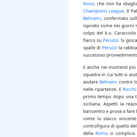
Rossi
, che non ha sbagli
Champions League
. Il P
Behrami
, confermato sull
ispirato come nei giorni 
colpo del k.o. Caracciol
fiacco su
Peruzzi
. Si gioc
spalle di
Peruzzi
la rabbia
successivo provvedimento 
E anche nei momenti più 
squadra in cui tutti si a
aiutare
Behrami
contro l
nelle ripartenze. E
Rocchi
primo tempo dopo una t
siciliana. Aspetti la rea
baricentro e prova a fare 
come lo stacco vincent
controfigura di quello del
della
Roma
si complica.