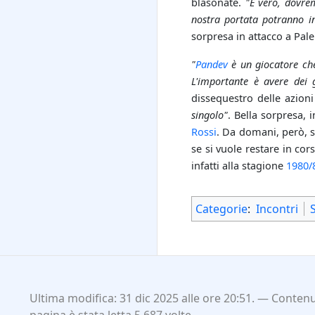
blasonate.
"È vero, dovre
nostra portata potranno in
sorpresa in attacco a Pa
"
Pandev
è un giocatore che
L'importante è avere dei
dissequestro delle azion
singolo"
. Bella sorpresa, i
Rossi
. Da domani, però, s
se si vuole restare in cor
infatti alla stagione
1980/
Categorie
:
Incontri
Ultima modifica: 31 dic 2025 alle ore 20:51.
Contenut