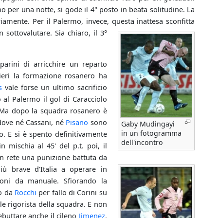
no per una notte, si gode il 4° posto in beata solitudine. La
amente. Per il Palermo, invece, questa inattesa sconfitta
ottovalutare. Sia chiaro, il 3°
arini di arricchire un reparto
ieri la formazione rosanero ha
s
vale forse un ultimo sacrificio
o al Palermo il gol di Caracciolo
 Ma dopo la squadra rosanero è
e dove né Cassani, né
Pisano
sono
Gaby Mudingayi
in un fotogramma
io. E si è spento definitivamente
dell'incontro
n mischia al 45' del p.t. poi, il
 in rete una punizione battuta da
iù brave d'Italia a operare in
oni da manuale. Sfiorando la
to da
Rocchi
per fallo di Corini su
e rigorista della squadra. E non
ebuttare anche il cileno
Jimenez
.