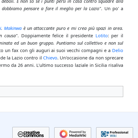
deboli. E non so se i punti persi in casa contro squadre alla
 dobbiamo pensare a fare il meglio per la Lazio"
. Un po' a
i
.
Makinwa
è un attaccante puro e mi crea più spazi in area.
n causa"
. Doppiamente felice il presidente
Lotito
: per il
inata ed un buon gruppo. Puntiamo sul collettivo e non sul
to un fax con gli auguri ai suoi vecchi compagni e a
Delio
de la Lazio contro il
Chievo
. Un'occasione da non sprecare
rmo da 26 anni. L'ultimo successo laziale in Sicilia risaliva