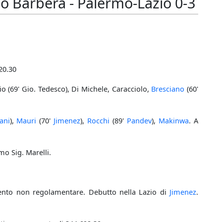
o Barbera - Palermo-Lazio 0-3
 20.30
io (69' Gio. Tedesco), Di Michele, Caracciolo,
Bresciano
(60'
ani
),
Mauri
(70'
Jimenez
),
Rocchi
(89'
Pandev
),
Makinwa
. A
mo Sig. Marelli.
to non regolamentare. Debutto nella Lazio di
Jimenez
.