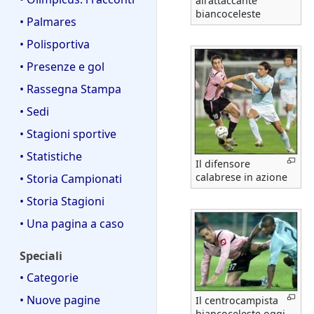
all'attaccante
biancoceleste
• Palmares
• Polisportiva
• Presenze e gol
• Rassegna Stampa
• Sedi
• Stagioni sportive
• Statistiche
Il difensore
calabrese in azione
• Storia Campionati
• Storia Stagioni
• Una pagina a caso
Speciali
• Categorie
• Nuove pagine
Il centrocampista
biancoceleste oggi