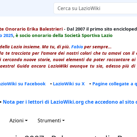
e Onorario Erika Balestrieri
- Dal 2007 il primo sito enciclopedi
io
2025
, è socio onorario della Società Sportiva Lazio
della Lazio insieme. Ma tu, di più.
Fabio
per sempre...
a te tracciata per l'amore dei nostri colori che tu amavi con i
 cercando nuove storie, nuovi elementi da poter raccontare ai le
estro! Guida ancora LazioWiki ovunque tu sia, adesso più di p
azioWiki su Facebook
•
LazioWiki su X
•
Pagine collegate a 
•
Nota per i lettori di LazioWiki.org che accedono al sito 
Azioni
Strumenti