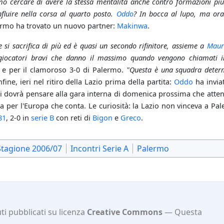
mo cercare di avere la stessa mentalità anche contro formazioni più 
fluire nella corsa al quarto posto.
Oddo
? In bocca al lupo, ma ora
lermo ha trovato un nuovo partner:
Makinwa
.
 si sacrifica di più ed è quasi un secondo rifinitore, assieme a
Maur
 giocatori bravi che danno il massimo quando vengono chiamati i
i e per il clamoroso 3-0 di Palermo.
"Questa è una squadra determ
nfine, ieri nel ritiro della Lazio prima della partita:
Oddo
ha invia
i dovrà pensare alla gara interna di domenica prossima che atten
sa per l'Europa che conta. Le curiosità: la Lazio non vinceva a Pale
81
, 2-0 in
serie B
con reti di
Bigon
e
Greco
.
Stagione 2006/07
Incontri Serie A
Palermo
i pubblicati su licenza
Creative Commons
Questa