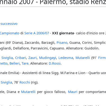
nnaio 2007 - Palermo, stadio Renz
 successivo
Campionato
di
Serie A
2006/07
-
XXI giornata
- calcio d'inizio ore
ni (69' Diana), Zaccardo, Barzagli,
Pisano
, Guana, Corini, Simplic
Agliardi, Dellafiore, Parravicini, Capuano. Allenatore: Guidolin.
,
Siviglia
,
Cribari
,
Zauri
,
Mudingayi
,
Ledesma
,
Mutarelli
(91'
Firm
netto
,
Belleri
,
Tare
. Allenatore:
D.Rossi
.
nale Emilia) - Assistenti di linea Sigg. M.Farina e Lion - Quarto uo
'
Siviglia
, 78'
Rocchi
(rig).
ele, Diana e
Mutarelli
per gioco falloso,
Mauri
per comportamen