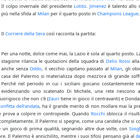
Il colpo invernale del presidente
Lotito
.
Jimenez
è talento allo 
più nella sfida al
Milan
per il quarto posto in
Champions League
.
Il
Corriere della Sera
così racconta la partita:
Per una notte, dolce come mai, la Lazio è sola al quarto posto. La 
stagione rilancia le quotazioni della squadra di
Delio Rossi
alla
anche senza
Oddo
, il vecchio capitano passato al
Milan
, gli ob
casa del Palermo si materializza dopo mezz'ora di grande soffe
Perché nel periodo in cui i siciliani giocano costantemente 
evidenziando uno scatenato Di Michele, una rete riescono a
fuorigioco che non c'è (
Zauri
tiene in gioco il centravanti) e Dondar
onfitta dell'andata
, ha il grande merito di non mollare mai la pr
e prova a colpire in contropiede. Quando
Rocchi
sblocca il risul
completamente. Il Palermo si spegne, come una candela che si co
 e un gioco di prima qualità, segnando altre due volte, con
Sivig
re. Il Palermo è annichilito, mentre i suoi tifosi pensano già al
d