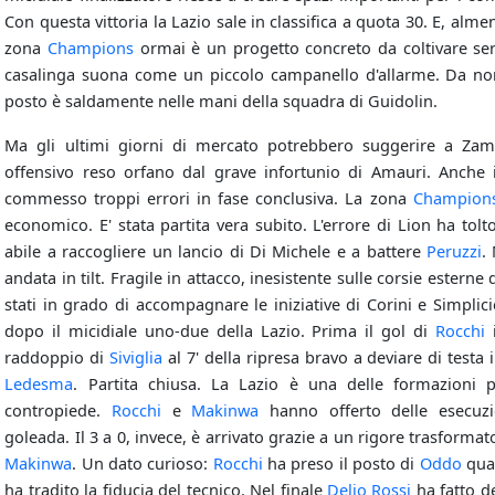
Con questa vittoria la Lazio sale in classifica a quota 30. E, alme
zona
Champions
ormai è un progetto concreto da coltivare seri
casalinga suona come un piccolo campanello d'allarme. Da non s
posto è saldamente nelle mani della squadra di Guidolin.
Ma gli ultimi giorni di mercato potrebbero suggerire a Zamp
offensivo reso orfano dal grave infortunio di Amauri. Anche 
commesso troppi errori in fase conclusiva. La zona
Champion
economico. E' stata partita vera subito. L'errore di Lion ha tolt
abile a raccogliere un lancio di Di Michele e a battere
Peruzzi
.
andata in tilt. Fragile in attacco, inesistente sulle corsie estern
stati in grado di accompagnare le iniziative di Corini e Simplic
dopo il micidiale uno-due della Lazio. Prima il gol di
Rocchi
i
raddoppio di
Siviglia
al 7' della ripresa bravo a deviare di testa
Ledesma
. Partita chiusa. La Lazio è una delle formazioni p
contropiede.
Rocchi
e
Makinwa
hanno offerto delle esecuzi
goleada. Il 3 a 0, invece, è arrivato grazie a un rigore trasforma
Makinwa
. Un dato curioso:
Rocchi
ha preso il posto di
Oddo
qual
ha tradito la fiducia del tecnico. Nel finale
Delio Rossi
ha fatto d