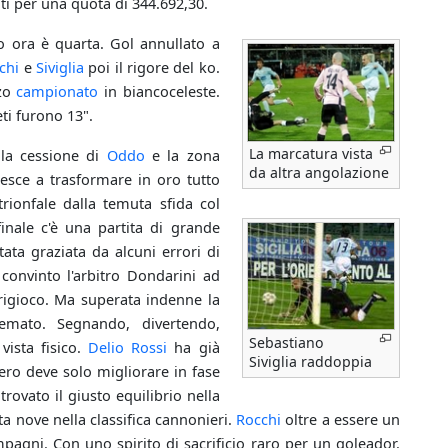
ti per una quota di 344.692,30.
io ora è quarta. Gol annullato a
chi
e
Siviglia
poi il rigore del ko.
rzo
campionato
in biancoceleste.
ti furono 13".
La marcatura vista
lla cessione di
Oddo
e la zona
da altra angolazione
iesce a trasformare in oro tutto
rionfale dalla temuta sfida col
nale c'è una partita di grande
ata graziata da alcuni errori di
convinto l'arbitro Dondarini ad
rigioco. Ma superata indenne la
emato. Segnando, divertendo,
Sebastiano
ista fisico.
Delio Rossi
ha già
Siviglia raddoppia
zero deve solo migliorare in fase
 trovato il giusto equilibrio nella
ota nove nella classifica cannonieri.
Rocchi
oltre a essere un
mpagni. Con uno spirito di sacrificio raro per un goleador.