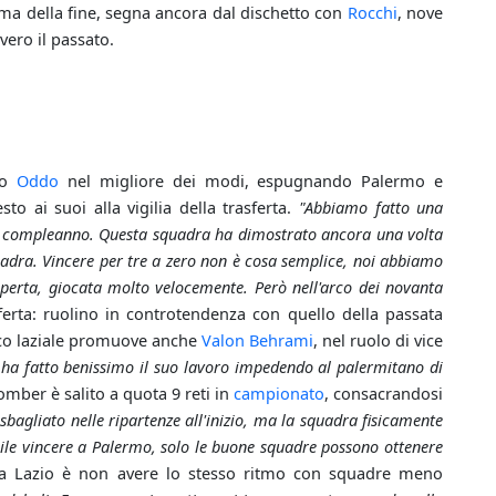
rima della fine, segna ancora dal dischetto con
Rocchi
, nove
vero il passato.
opo
Oddo
nel migliore dei modi, espugnando Palermo e
to ai suoi alla vigilia della trasferta.
"Abbiamo fatto una
mio compleanno. Questa squadra ha dimostrato ancora una volta
adra. Vincere per tre a zero non è cosa semplice, noi abbiamo
perta, giocata molto velocemente. Però nell'arco dei novanta
asferta: ruolino in controtendenza con quello della passata
cnico laziale promuove anche
Valon Behrami
, nel ruolo di vice
ha fatto benissimo il suo lavoro impedendo al palermitano di
bomber è salito a quota 9 reti in
campionato
, consacrandosi
sbagliato nelle ripartenze all'inizio, ma la squadra fisicamente
cile vincere a Palermo, solo le buone squadre possono ottenere
la Lazio è non avere lo stesso ritmo con squadre meno