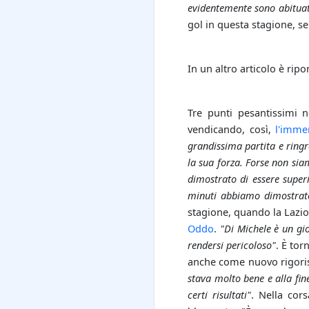
evidentemente sono abituat
gol in questa stagione, s
In un altro articolo è ripo
Tre punti pesantissimi 
vendicando, così,
l'immer
grandissima partita e ring
la sua forza. Forse non si
dimostrato di essere super
minuti abbiamo dimostrato 
stagione, quando la Lazio 
Oddo
.
"Di Michele è un gio
rendersi pericoloso"
. È tor
anche come nuovo rigoris
stava molto bene e alla fin
certi risultati"
. Nella cor