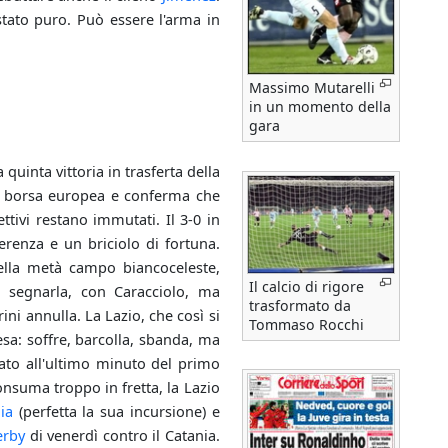
stato puro. Può essere l'arma in
Massimo Mutarelli
in un momento della
gara
quinta vittoria in trasferta della
 borsa europea e conferma che
iettivi restano immutati. Il 3-0 in
renza e un briciolo di fortuna.
nella metà campo biancoceleste,
Il calcio di rigore
 segnarla, con Caracciolo, ma
trasformato da
ini annulla. La Lazio, che così si
Tommaso Rocchi
esa: soffre, barcolla, sbanda, ma
tato all'ultimo minuto del primo
nsuma troppo in fretta, la Lazio
lia
(perfetta la sua incursione) e
erby
di venerdì contro il Catania.