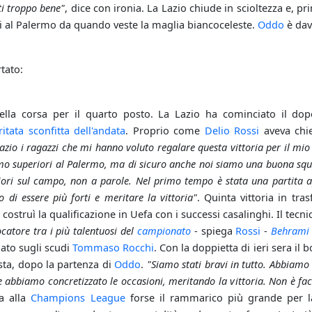
i troppo bene"
, dice con ironia. La Lazio chiude in scioltezza e, p
ei al Palermo da quando veste la maglia biancoceleste.
Oddo
è dav
rtato:
nella corsa per il quarto posto. La Lazio ha cominciato il d
itata sconfitta dell'andata
. Proprio come
Delio Rossi
aveva chies
razio i ragazzi che mi hanno voluto regalare questa vittoria per il 
amo superiori al Palermo, ma di sicuro anche noi siamo una buona squ
iori sul campo, non a parole. Nel primo tempo è stata una partita a
di essere più forti e meritare la vittoria"
. Quinta vittoria in tr
costruì la qualificazione in Uefa con i successi casalinghi. Il te
catore tra i più talentuosi del
campionato
- spiega
Rossi
-
Behrami
nato sugli scudi
Tommaso Rocchi
. Con la doppietta di ieri sera il 
ta, dopo la partenza di
Oddo
.
"Siamo stati bravi in tutto. Abbiamo 
e abbiamo concretizzato le occasioni, meritando la vittoria. Non è fa
sa alla
Champions League
forse il rammarico più grande per 