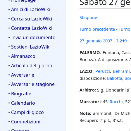
Sabato 27 ge
• Homepage
• Amici di LazioWiki
Stagione
• Cerca su LazioWiki
• Contatta LazioWiki
Turno precedente
-
Turno
• Invia un documento
27 gennaio
2007
-
3.219
-
• Sostieni LazioWiki
PALERMO:
Fontana, Cassa
• Almanacco
Brienza). A disposizione: 
• Articolo del giorno
LAZIO:
Peruzzi
,
Behrami
• Avversarie
disposizione:
Ballotta
,
Bo
• Avversarie stagione
Arbitro:
Sig. Dondarini (Fi
• Biografie
Marcatori:
45'
Rocchi
, 52
• Calendario
• Campi di gioco
Note:
ammoniti Di Mich
Recuperi: 2' p.t., 3' s.t.
• Competizioni
• Cronaca