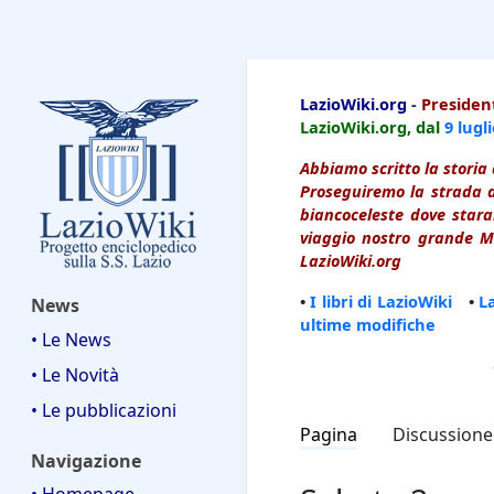
LazioWiki
LazioWiki.org
-
President
LazioWiki.org, dal
9 lugl
Abbiamo scritto la storia 
Proseguiremo la strada d
biancoceleste dove starai
viaggio nostro grande Ma
LazioWiki.org
•
I libri di LazioWiki
•
L
News
ultime modifiche
• Le News
• Le Novità
• Le pubblicazioni
Pagina
Discussione
Navigazione