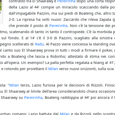
contrasto tra El Shaarawy e
Pereirinha
dopo una corta respi
della Lazio al 44' compie un miracolo scacciando dalla por
dall'impagabile Pazzini, ma sui piedi di Boateng che, altro tap
2-0. La ripresa ha volti nuovi: Zaccardo che rileva Zapata
che prende il posto di
Pereirinha
. Non c'è la tensione dei p
tmo, scatenando di tanto in tanto il contropiede. C'è la morbida p
ul fondo. E al 14' c'è il 3-0 di Pazzini, scagliato alla sinistra
mpegno scellerato di
Radu
. Al Pazzo viene concessa la standing ova
l canto suo El Shaarawy prova in tutti i modi a firmare il poker, m
ndo a Boateng che lascia a Robinho; attestato di stima nei conf
sto all'opera. Un esempio? La palla perfetta regalata a Niang al 41',
e e rotondo per proiettare il
Milan
verso nuovi orizzonti, sulla scia
ola: "
Milan
terzo, Lazio furiosa per le decisioni di Rizzoli. Fini
 su El Shaarawy al limite dell'area considerandolo chiara occasio
El Shaarawy su
Pereirinha
, Boateng raddoppia al 44' poi ancora il P
portivo romano: Lazio battuta dal
Milan
e da Rizzoli nello scontro