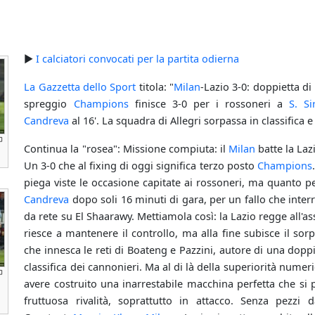
►
I calciatori convocati per la partita odierna
La Gazzetta dello Sport
titola: "
Milan
-Lazio 3-0: doppietta di
spreggio
Champions
finisce 3-0 per i rossoneri a
S. Si
Candreva
al 16'. La squadra di Allegri sorpassa in classifica e
Continua la "rosea": Missione compiuta: il
Milan
batte la Lazi
Un 3-0 che al fixing di oggi significa terzo posto
Champions
piega viste le occasione capitate ai rossoneri, ma quanto pe
Candreva
dopo soli 16 minuti di gara, per un fallo che int
da rete su El Shaarawy. Mettiamola così: la Lazio regge all'
riesce a mantenere il controllo, ma alla fine subisce il sor
che innesca le reti di Boateng e Pazzini, autore di una doppi
classifica dei cannonieri. Ma al di là della superiorità numeri
avere costruito una inarrestabile macchina perfetta che si 
fruttuosa rivalità, soprattutto in attacco. Senza pezzi 