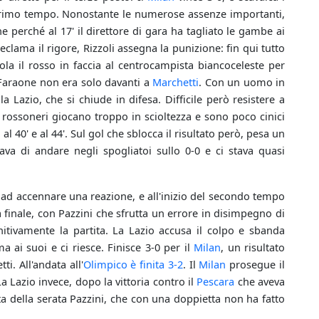
el primo tempo. Nonostante le numerose assenze importanti,
 perché al 17' il direttore di gara ha tagliato le gambe ai
eclama il rigore, Rizzoli assegna la punizione: fin qui tutto
la il rosso in faccia al centrocampista biancoceleste per
 Faraone non era solo davanti a
Marchetti
. Con un uomo in
 Lazio, che si chiude in difesa. Difficile però resistere a
I rossoneri giocano troppo in scioltezza e sono poco cinici
l 40' e al 44'. Sul gol che sblocca il risultato però, pesa un
rava di andare negli spogliatoi sullo 0-0 e ci stava quasi
o ad accennare una reazione, e all'inizio del secondo tempo
 finale, con Pazzini che sfrutta un errore in disimpegno di
itivamente la partita. La Lazio accusa il colpo e sbanda
 ai suoi e ci riesce. Finisce 3-0 per il
Milan
, un risultato
i. All'andata all'
Olimpico
è finita 3-2
. Il
Milan
prosegue il
La Lazio invece, dopo la vittoria contro il
Pescara
che aveva
ta della serata Pazzini, che con una doppietta non ha fatto