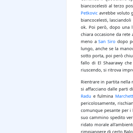
biancocelesti al terzo po
Petkovic
avrebbe voluto gi
biancocelesti, lasciandoli 
ok. Poi però, dopo una l
chiara occasione da rete 
meno a
San Siro
dopo poc
lungo, anche se la mano
sotto porta, poi però chiud
fallo di El Shaarawy che
riuscendo, si ritrova imp
Rientrare in partita nell
si affacciano dalle parti 
Radu
e fulmina
Marchett
pericolosamente, rischia
comunque pesante per i bi
suo cammino spedito ver
ridato morale all'ambient
rimpiangere di certo Balot