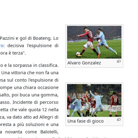
 Pazzini e gol di Boateng. Lo
ro
: decisiva l'espulsione di
 ora è terza".
Alvaro Gonzalez
o e la sorpassa in classifica.
. Una vittoria che non fa una
sa sul conto l'espulsione di
errompe una chiara occasione
assalto, poi buca una gomma,
passo. Incidente di percorso
etta che vale quota 12 nella
ca, va dato atto ad Allegri di
Una fase di gioco
presta a più soluzioni e una
da novanta come Balotelli,