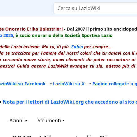
e Onorario Erika Balestrieri
- Dal 2007 il primo sito enciclopedi
io
2025
, è socio onorario della Società Sportiva Lazio
della Lazio insieme. Ma tu, di più.
Fabio
per sempre...
a te tracciata per l'amore dei nostri colori che tu amavi con i
 cercando nuove storie, nuovi elementi da poter raccontare ai le
estro! Guida ancora LazioWiki ovunque tu sia, adesso più di p
azioWiki su Facebook
•
LazioWiki su X
•
Pagine collegate a 
•
Nota per i lettori di LazioWiki.org che accedono al sito 
Azioni
Strumenti