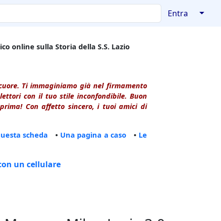
↓
Entra
co online sulla Storia della S.S. Lazio
l cuore. Ti immaginiamo già nel firmamento
ttori con il tuo stile inconfondibile. Buon
rima! Con affetto sincero, i tuoi amici di
questa scheda
•
Una pagina a caso
•
Le
con un cellulare