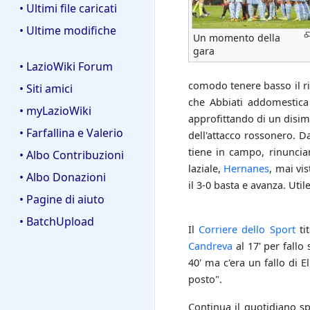
• Ultimi file caricati
• Ultime modifiche
Un momento della
gara
• LazioWiki Forum
comodo tenere basso il ri
• Siti amici
che Abbiati addomestica s
• myLazioWiki
approfittando di un disi
• Farfallina e Valerio
dell'attacco rossonero. Da
tiene in campo, rinuncia
• Albo Contribuzioni
laziale,
Hernanes
, mai vi
• Albo Donazioni
il 3-0 basta e avanza. Util
• Pagine di aiuto
• BatchUpload
Il
Corriere dello Sport
tit
Candreva
al 17' per fallo
40' ma c'era un fallo di 
posto".
Continua il quotidiano s