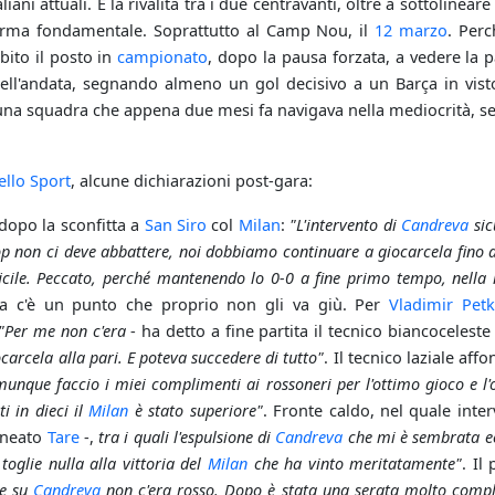
taliani attuali. E la rivalità tra i due centravanti, oltre a sottoline
'arma fondamentale. Soprattutto al Camp Nou, il
12 marzo
. Perc
ito il posto in
campionato
, dopo la pausa forzata, a vedere la p
dell'andata, segnando almeno un gol decisivo a un Barça in vist
una squadra che appena due mesi fa navigava nella mediocrità, se
ello Sport
, alcune dichiarazioni post-gara:
dopo la sconfitta a
San Siro
col
Milan
:
"L'intervento di
Candreva
sic
p non ci deve abbattere, noi dobbiamo continuare a giocarcela fino all
icile. Peccato, perché mantenendo lo 0-0 a fine primo tempo, nella
a c'è un punto che proprio non gli va giù. Per
Vladimir Petk
"Per me non c'era
- ha detto a fine partita il tecnico biancoceleste
arcela alla pari. E poteva succedere di tutto"
. Il tecnico laziale aff
unque faccio i miei complimenti ai rossoneri per l'ottimo gioco e 
i in dieci il
Milan
è stato superiore"
. Fronte caldo, nel quale int
ineato
Tare
-,
tra i quali l'espulsione di
Candreva
che mi è sembrata ec
oglie nulla alla vittoria del
Milan
che ha vinto meritatamente"
. Il
he su
Candreva
non c'era rosso. Dopo è stata una serata molto compl