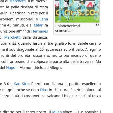
nta di
Marchetti
. Il numero 1
ta la palla deviata di testa
-in, ribadisce in rete per il
 (problemi muscolari) e
Cana
rimi 45 minuti, e al
Milan
fa
I biancocelesti
sconsolati
unizione all'11' di
Hernanes
 di
Marchetti
dalla distanza,
tion al 22' quando lascia a Niang, altro formidabile cavallo
a il suo diagonale al 25' accarezza solo il palo. Allegri lo
ronti del profeta rossonero, molto più incisivo di quello
 col francesino che colpisce la parte alta della traversa. Ma
 del
Napoli
. Ma non ditelo ad Allegri.
sce 3-0 a
San Siro
: Rizzoli condiziona la partita espellendo
ne da gol anche se c'era
Dias
in chiusura. Pazzini sblocca al
azzo al 60'. I rossoneri scavalcano i biancocelesti al terzo
 diretto per il terzo posto. Il
Milan
vince 3-0, e scavalca i