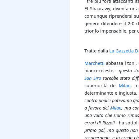
i tre più forti attaccanti i
El Shaarawy, diventa un
comunque riprendersi sub
genere difendere il 2-0 
trionfo impensabile, per 
Tratte dalla
La Gazzetta D
Marchetti
abbassa i toni, 
biancoceleste -:
questo sto
San Siro
sarebbe stato diff
superiorità del
Milan
, m
determinante e ingiusta.
contro undici potevamo gioc
a favore del
Milan
, ma com
una volta che siamo rimast
errori di Rizzoli
- ha sottol
primo gol, ma questo non t
recuperando, e io credo c