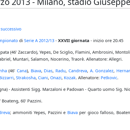
zo 2013 - Milano, stadio Giuseppe
 successivo
mpionato
di
Serie A
2012/13
-
XXVII giornata
- inizio ore 20.45
pata (46' Zaccardo), Yepes, De Sciglio, Flamini, Ambrosini, Montoli
briel, Muntari, Salamon, Nocerino, Traorè. Allenatore: Allegri.
inha
(46'
Cana
),
Biava
,
Dias
,
Radu
,
Candreva
,
A. Gonzalez
,
Herna
Bizzarri
,
Strakosha
,
Ciani
,
Onazi
,
Kozak
. Allenatore:
Petkovic
.
ogna) - Assistenti Sigg. Marzaloni e Padovan - Quarto uomo Sig. Nic
' Boateng, 60' Pazzini.
dreva
; ammoniti Yepes, Pazzini e
Biava
per gioco falloso, Boate