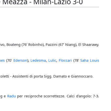
 Meazza - Milan-Lazio 3-0
vo, Boateng (76' Robinho), Pazzini (67' Niang), El Shaarawy.
nes
(70'
Ederson
),
Ledesma
,
Lulic
,
Floccari
(78'
Saha Louis
oletti - Assistenti di porta Sigg. Damato e Giannoccaro.
ng e
Radu
per reciproche scorrettezze. Calci d'angolo: 7-3.