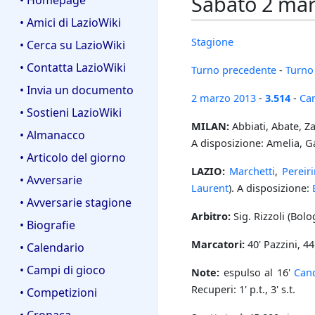
Sabato 2 mar
• Homepage
• Amici di LazioWiki
Stagione
• Cerca su LazioWiki
• Contatta LazioWiki
Turno precedente
-
Turno
• Invia un documento
2 marzo
2013
-
3.514
-
Ca
• Sostieni LazioWiki
MILAN:
Abbiati, Abate, Za
• Almanacco
A disposizione: Amelia, Ga
• Articolo del giorno
LAZIO:
Marchetti
,
Pereir
• Avversarie
Laurent
). A disposizione:
• Avversarie stagione
Arbitro:
Sig. Rizzoli (Bol
• Biografie
Marcatori:
40' Pazzini, 44
• Calendario
• Campi di gioco
Note:
espulso al 16'
Can
Recuperi: 1' p.t., 3' s.t.
• Competizioni
• Cronaca