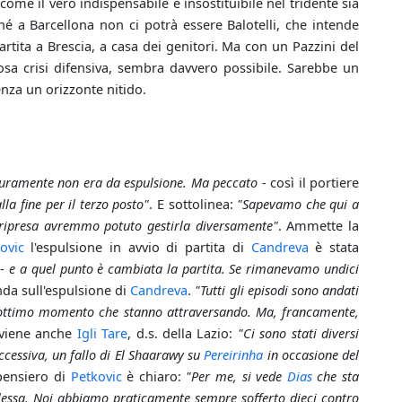
are come il vero indispensabile e insostituibile nel tridente sia
hé a Barcellona non ci potrà essere Balotelli, che intende
artita a Brescia, a casa dei genitori. Ma con un Pazzini del
osa crisi difensiva, sembra davvero possibile. Sarebbe un
nza un orizzonte nitido.
uramente non era da espulsione. Ma peccato
- così il portiere
a fine per il terzo posto"
. E sottolinea:
"Sapevamo che qui a
 ripresa avremmo potuto gestirla diversamente"
. Ammette la
ovic
l'espulsione in avvio di partita di
Candreva
è stata
 -
e a quel punto è cambiata la partita. Se rimanevamo undici
onda sull'espulsione di
Candreva
.
"Tutti gli episodi sono andati
l'ottimo momento che stanno attraversando. Ma, francamente,
erviene anche
Igli Tare
, d.s. della Lazio:
"Ci sono stati diversi
cessiva, un fallo di El Shaarawy su
Pereirinha
in occasione del
 pensiero di
Petkovic
è chiaro:
"Per me, si vede
Dias
che sta
essa. Noi abbiamo praticamente sempre sofferto dieci contro