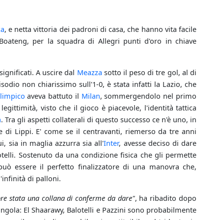
za
, e netta vittoria dei padroni di casa, che hanno vita facile
 Boateng, per la squadra di Allegri punti d'oro in chiave
ignificati. A uscire dal
Meazza
sotto il peso di tre gol, al di
sodio non chiarissimo sull'1-0, è stata infatti la Lazio, che
limpico
aveva battuto il
Milan
, sommergendolo nel primo
ittimità, visto che il gioco è piacevole, l'identità tattica
a
. Tra gli aspetti collaterali di questo successo ce n'è uno, in
rte di Lippi. E' come se il centravanti, riemerso da tre anni
, sia in maglia azzurra sia all'
Inter
, avesse deciso di dare
otelli. Sostenuto da una condizione fisica che gli permette
 può essere il perfetto finalizzatore di una manovra che,
nfinità di palloni.
re stata una collana di conferme da dare"
, ha ribadito dopo
gongola: El Shaarawy, Balotelli e Pazzini sono probabilmente