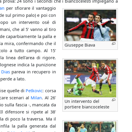
a prova: 24 sono i secondi che i biancocelesti impiegano a
lan
per sfiorare il vantaggio
e sul primo palo) e poi con
dopo un intervento osé di
mani, che al 5’ vanno al tiro
nde caparbiamente la palla e
 la mira, confermando che il
Giuseppe Biava
colo a tutto campo. Al 15'
 linea dell'area di rigore.
bolognese indica la punizione
e
Dias
pareva in recupero in
 perde a lato.
cise quelle di
Petkovic
: corsa
ncare scenari al
Milan
. Al 26'
Un intervento del
rio sulla fascia -, mancata da
portiere biancoceleste
 Il difensore si ripete al 38'
la di poco la traversa. Ma il
nfila la palla generata dal