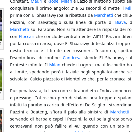
Constant,
Mauri
e
Klose
,
Milan
e Lazio si mettono subito all
conquistare il primo angolo; 2' e 52 secondi ci mette il
Mi
prima con El Shaarawy (palla ribattuta da
Marchetti
che chiud
Pazzini, con salvataggio sulla linea di porta di
Biava
, 
Marchetti
sul Faraone. Non si fa attendere la risposta dei ro
con
Floccari
che conclude centralmente. All'11' Pazzini dife
poi la crossa in area, dove El Shaarawy di testa alza troppo
gesto tecnico è il limite dei rossoneri. Insomma, spetta
l'evento-linea di confine:
Candreva
stende El Shaarawy sulla
Proteste infinite. Il
Milan
chiede il rigore, ma il fischietto 
al limite, spedendo però il laziale negli spogliatoi anche s
scivolata. Calcio piazzato di Montolivo che, per la cronaca, si
Pur penalizzata, la Lazio non si tira indietro. Indicazioni pre
e pressing. Col rischio però di sbilanciarsi troppo e spala
infatti la parabola carica di effetto di De Sciglio - straordina
Pazzini e Boateng, sfiora il palo alla sinistra di
Marchetti
.
servendo di barba e capelli Pazzini, la cui bella girata sorvo
centravanti non può fallire al 40' quando con un tap-in i