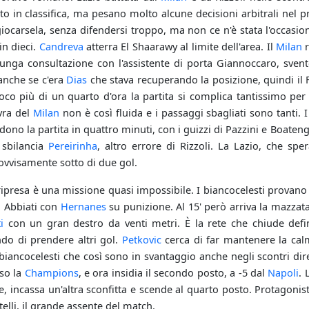
sto in classifica, ma pesano molto alcune decisioni arbitrali n
ocarsela, senza difendersi troppo, ma non ce n'è stata l'occasione
in dieci.
Candreva
atterra El Shaarawy al limite dell'area. Il
Milan
r
unga consultazione con l'assistente di porta Giannoccaro, svento
anche se c'era
Dias
che stava recuperando la posizione, quindi il
o più di un quarto d'ora la partita si complica tantissimo per la
vra del
Milan
non è così fluida e i passaggi sbagliati sono tanti. 
ono la partita in quattro minuti, con i guizzi di Pazzini e Boateng a
 sbilancia
Pereirinha
, altro errore di Rizzoli. La Lazio, che spe
rovvisamente sotto di due gol.
a ripresa è una missione quasi impossibile. I biancocelesti provan
di Abbiati con
Hernanes
su punizione. Al 15' però arriva la mazzata
i
con un gran destro da venti metri. È la rete che chiude defin
ndo di prendere altri gol.
Petkovic
cerca di far mantenere la calma
ancocelesti che così sono in svantaggio anche negli scontri dirett
so la
Champions
, e ora insidia il secondo posto, a -5 dal
Napoli
. 
e, incassa un'altra sconfitta e scende al quarto posto. Protagonis
elli, il grande assente del match.