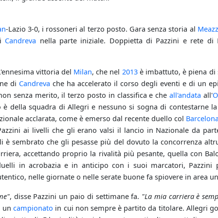
an
-Lazio 3-0, i rossoneri al terzo posto. Gara senza storia al
Meaz
di
Candreva
nella parte iniziale. Doppietta di Pazzini e rete di
L'ennesima vittoria del
Milan
, che nel
2013
è imbattuto, è piena di s
one di
Candreva
che ha accelerato il corso degli eventi e di un epi
on senza merito, il terzo posto in classifica e che
all'andata
all'
O
è della squadra di Allegri e nessuno si sogna di contestarne la leg
nazionale acclarata, come è emerso dal recente duello col
Barcelon
 Pazzini ai livelli che gli erano valsi il lancio in Nazionale da pa
li è sembrato che gli pesasse più del dovuto la concorrenza altrui
arriera, accettando proprio la rivalità più pesante, quella con Bal
duelli in acrobazia e in anticipo con i suoi marcatori, Pazzini
entico, nelle giornate o nelle serate buone fa spiovere in area un'i
me"
, disse Pazzini un paio di settimane fa.
"La mia carriera è semp
in un
campionato
in cui non sempre è partito da titolare. Allegri 