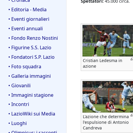
Spettatori:
45.000 circa.
• Editoria - Media
• Eventi giornalieri
• Eventi annuali
• Fondo Renzo Nostini
• Figurine S.S. Lazio
• Fondatori S.P. Lazio
Cristian Ledesma in
• Foto squadra
azione
• Galleria immagini
• Giovanili
• Immagini stagione
• Incontri
• LazioWiki sui Media
L'azione che determina
l'espulsione di Antonio
• Luoghi
Candreva
• Olimpicus: i racconti