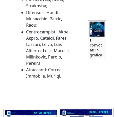
Strakosha;
Difensori: Hoedt,
Musacchio, Patric,
Radu;
Centrocampisti: Akpa
Akpro, Cataldi, Fares,
I
Lazzari, Leiva, Luis
convoc
ati in
Alberto, Lulic, Marusic,
grafica
Milinkovic, Parolo,
Pereira;
Attaccanti: Correa,
Immobile, Muriqi.