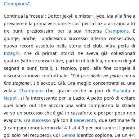
Champions
".
Continua la "rosea": Dottor Jekyll e mister Hyde. Ma alla fine a
prevalere è la prima versione. E così per la Lazio arrivano altri
tre punti preziosissimi per la sua rincorsa
Champions
. E
giunge, anche, l’undicesimo successo interno consecutivo,
nuovo record assoluto nella storia del club. Altra perla di
Inzaghi
, che di primati storici ne aveva già collezionati
quattro (vittorie consecutive, partite utili di fila, numero di gol
segnati e punti totali). Il tecnico, però, alla fine congela il
discorso-rinnovo contrattuale.
"Col presidente ne parleremo a
fine stagione"
. I blackout. Già. Ora meglio concentrarsi su una
volata
Champions
che, grazie anche ai pari di
Atalanta
e
Napoli
, si fa interessante per la Lazio. A patto però di evitare
quei black out che ancora una volta complicano la strada
verso un successo che è già in cassaforte e poi per poco non
evapora.
Era successo
già con il
Benevento
, due settimane fa
(i campani rimontarono dal 4-1 al 4-3 per poi subire il quinto
gol solo nel recupero). Col
Genoa
identico copione. Da un 4-1