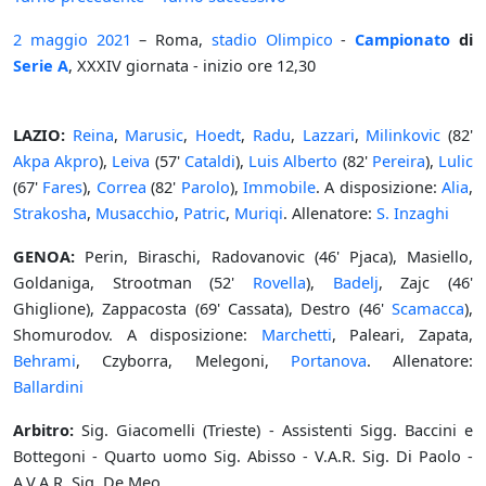
2 maggio
2021
– Roma,
stadio Olimpico
-
Campionato
di
Serie A
, XXXIV giornata - inizio ore 12,30
LAZIO:
Reina
,
Marusic
,
Hoedt
,
Radu
,
Lazzari
,
Milinkovic
(82'
Akpa Akpro
),
Leiva
(57'
Cataldi
),
Luis Alberto
(82'
Pereira
),
Lulic
(67'
Fares
),
Correa
(82'
Parolo
),
Immobile
. A disposizione:
Alia
,
Strakosha
,
Musacchio
,
Patric
,
Muriqi
. Allenatore:
S. Inzaghi
GENOA:
Perin, Biraschi, Radovanovic (46' Pjaca), Masiello,
Goldaniga, Strootman (52'
Rovella
),
Badelj
, Zajc (46'
Ghiglione), Zappacosta (69' Cassata), Destro (46'
Scamacca
),
Shomurodov. A disposizione:
Marchetti
, Paleari, Zapata,
Behrami
, Czyborra, Melegoni,
Portanova
. Allenatore:
Ballardini
Arbitro:
Sig. Giacomelli (Trieste) - Assistenti Sigg. Baccini e
Bottegoni - Quarto uomo Sig. Abisso - V.A.R. Sig. Di Paolo -
A.V.A.R. Sig. De Meo.