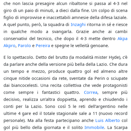
che non lascia presagire alcun ribaltone si passa al 4-3 nel
giro di un paio di minuti, a dieci dalla fine. Un colpo di scena
figlio di improvvise e inaccettabili amnesie della difesa laziale.
A quel punto, però, la squadra di
Inzaghi
ritorna in sé e riesce
in qualche modo a svangarla. Grazie anche ai cambi
conservativi del tecnico, che dopo il 4-3 mette dentro
Akpa
Akpro
,
Parolo
e
Pereira
e spegne le velleità genoane.
E lo spettacolo. Detto del brutto (la modalità mister Hyde), c’è
da parlare anche della versione più bella della Lazio. Che dura
un tempo e mezzo, produce quattro gol ed almeno altre
cinque nitide occasioni da rete, sventate da Perin o sciupate
dai biancocelesti. Una recita collettiva che vede protagonisti
come sempre i fantastici quattro.
Correa
, sempre più
decisivo, realizza un’altra doppietta, aprendo e chiudendo i
conti per la Lazio. Sono così 5 le reti dell’argentino nelle
ultime 4 gare ed il totale stagionale sale a 11 (nuovo record
personale). Ma alla festa partecipano anche
Luis Alberto
col
gol più bello della giornata e il solito
Immobile
. La Scarpa