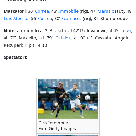
Marcatori:
30'
Correa
, 43'
Immobile
(rig), 47'
Marusic
(aut), 48'
Luis Alberto
, 56'
Correa
, 80'
Scamacca
(rig), 81' Shomurodov.
Note:
ammonito al 2' Biraschi, al 42' Radovanovic, al 45'
Leiva
,
al 70' Masiello, al 79'
Cataldi
, al 90'+1' Cassata. Angoli .
Recuperi: 1' p.t., 4' s.t.
Spettatori:
.
Ciro Immobile
Foto Getty Images