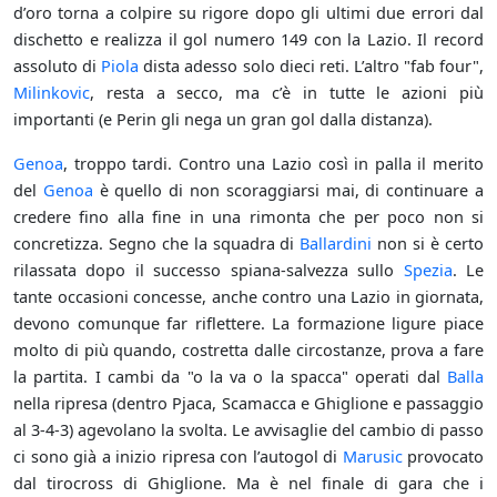
d’oro torna a colpire su rigore dopo gli ultimi due errori dal
dischetto e realizza il gol numero 149 con la Lazio. Il record
assoluto di
Piola
dista adesso solo dieci reti. L’altro "fab four",
Milinkovic
, resta a secco, ma c’è in tutte le azioni più
importanti (e Perin gli nega un gran gol dalla distanza).
Genoa
, troppo tardi. Contro una Lazio così in palla il merito
del
Genoa
è quello di non scoraggiarsi mai, di continuare a
credere fino alla fine in una rimonta che per poco non si
concretizza. Segno che la squadra di
Ballardini
non si è certo
rilassata dopo il successo spiana-salvezza sullo
Spezia
. Le
tante occasioni concesse, anche contro una Lazio in giornata,
devono comunque far riflettere. La formazione ligure piace
molto di più quando, costretta dalle circostanze, prova a fare
la partita. I cambi da "o la va o la spacca" operati dal
Balla
nella ripresa (dentro Pjaca, Scamacca e Ghiglione e passaggio
al 3-4-3) agevolano la svolta. Le avvisaglie del cambio di passo
ci sono già a inizio ripresa con l’autogol di
Marusic
provocato
dal tirocross di Ghiglione. Ma è nel finale di gara che i