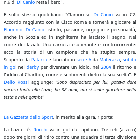
n.9 di
Di Canio
resta libero".
E sullo stesso quotidiano: "Clamoroso
Di Canio
va in C2.
Accordo raggiunto con la Cisco Roma e tornerà a giocare al
Flaminio
.
Di Canio
: istinto, passione, orgoglio e personalità,
anche in Scozia ed in Inghilterra ha lasciato il segno. Nel
cuore dei laziali. Una carriera esuberante e controcorrente:
ecco la storia di un campione che ha stupito sempre.
Scoperto da
Patarca
e lanciato in
serie A
da
Materazzi
,
subito
in gol
nel
derby
per diventare un idolo, nel
2004
il ritorno e
l'addio al Charlton, cuore e sentimenti dietro la sua scelta". E
Delio Rossi
aggiunge:
"Sono dispiaciuto per lui, poteva dare
ancora tanto alla Lazio, ha 38 anni, ma si sente giocatore nella
testa e nelle gambe"
.
La Gazzetta dello Sport
, in merito alla gara, riporta:
La Lazio c'è,
Rocchi
va in gol da capitano. Tre reti (a zero)
dopo tre giorni di ritiro contro una squadra di terza divisione