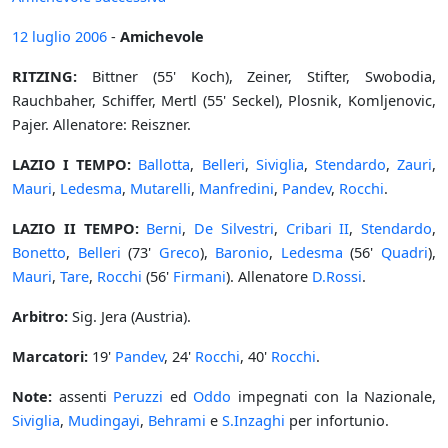
12 luglio
2006
-
Amichevole
RITZING:
Bittner (55' Koch), Zeiner, Stifter, Swobodia,
Rauchbaher, Schiffer, Mertl (55' Seckel), Plosnik, Komljenovic,
Pajer. Allenatore: Reiszner.
LAZIO I TEMPO:
Ballotta
,
Belleri
,
Siviglia
,
Stendardo
,
Zauri
,
Mauri
,
Ledesma
,
Mutarelli
,
Manfredini
,
Pandev
,
Rocchi
.
LAZIO II TEMPO:
Berni
,
De Silvestri
,
Cribari II
,
Stendardo
,
Bonetto
,
Belleri
(73'
Greco
),
Baronio
,
Ledesma
(56'
Quadri
),
Mauri
,
Tare
,
Rocchi
(56'
Firmani
). Allenatore
D.Rossi
.
Arbitro:
Sig. Jera (Austria).
Marcatori:
19'
Pandev
, 24'
Rocchi
, 40'
Rocchi
.
Note:
assenti
Peruzzi
ed
Oddo
impegnati con la Nazionale,
Siviglia
,
Mudingayi
,
Behrami
e
S.Inzaghi
per infortunio.