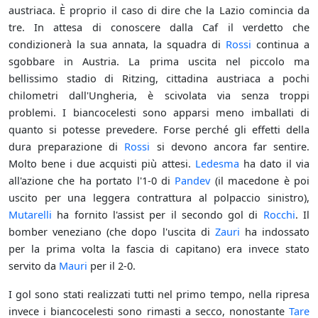
austriaca. È proprio il caso di dire che la Lazio comincia da
tre. In attesa di conoscere dalla Caf il verdetto che
condizionerà la sua annata, la squadra di
Rossi
continua a
sgobbare in Austria. La prima uscita nel piccolo ma
bellissimo stadio di Ritzing, cittadina austriaca a pochi
chilometri dall'Ungheria, è scivolata via senza troppi
problemi. I biancocelesti sono apparsi meno imballati di
quanto si potesse prevedere. Forse perché gli effetti della
dura preparazione di
Rossi
si devono ancora far sentire.
Molto bene i due acquisti più attesi.
Ledesma
ha dato il via
all'azione che ha portato l'1-0 di
Pandev
(il macedone è poi
uscito per una leggera contrattura al polpaccio sinistro),
Mutarelli
ha fornito l'assist per il secondo gol di
Rocchi
. Il
bomber veneziano (che dopo l'uscita di
Zauri
ha indossato
per la prima volta la fascia di capitano) era invece stato
servito da
Mauri
per il 2-0.
I gol sono stati realizzati tutti nel primo tempo, nella ripresa
invece i biancocelesti sono rimasti a secco, nonostante
Tare