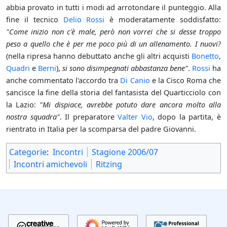
abbia provato in tutti i modi ad arrotondare il punteggio. Alla
fine il tecnico
Delio Rossi
è moderatamente soddisfatto:
"Come inizio non c'è male, però non vorrei che si desse troppo
peso a quello che è per me poco più di un allenamento. I nuovi?
(nella ripresa hanno debuttato anche gli altri acquisti
Bonetto
,
Quadri
e
Berni
),
si sono disimpegnati abbastanza bene"
.
Rossi
ha
anche commentato l'accordo tra
Di Canio
e la Cisco Roma che
sancisce la fine della storia del fantasista del Quarticciolo con
la Lazio:
"Mi dispiace, avrebbe potuto dare ancora molto alla
nostra squadra"
. Il preparatore
Valter Vio
, dopo la partita, è
rientrato in Italia per la scomparsa del padre Giovanni.
Categorie
:
Incontri
Stagione 2006/07
Incontri amichevoli
Ritzing