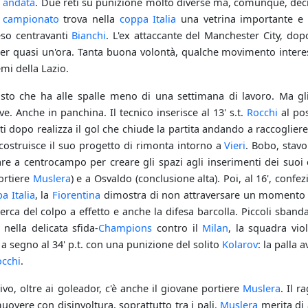
andata
. Due reti su punizione molto diverse ma, comunque, decis
l
campionato
trova nella
coppa Italia
una vetrina importante e 
eso centravanti
Bianchi
. L'ex attaccante del Manchester City, do
per quasi un'ora. Tanta buona volontà, qualche movimento inter
mi della Lazio.
visto che ha alle spalle meno di una settimana di lavoro. Ma 
ve. Anche in panchina. Il tecnico inserisce al 13' s.t.
Rocchi
al po
 dopo realizza il gol che chiude la partita andando a raccogliere
 costruisce il suo progetto di rimonta intorno a
Vieri
. Bobo, stavo
iare a centrocampo per creare gli spazi agli inserimenti dei suo
ortiere
Muslera
) e a Osvaldo (conclusione alta). Poi, al 16', confe
a Italia
, la
Fiorentina
dimostra di non attraversare un momento d
erca del colpo a effetto e anche la difesa barcolla. Piccoli sban
 nella delicata sfida-
Champions
contro il
Milan
, la squadra vi
a segno al 34' p.t. con una punizione del solito
Kolarov
: la palla 
cchi
.
tivo, oltre ai goleador, c'è anche il giovane portiere
Muslera
. Il 
overe con disinvoltura, soprattutto tra i pali.
Muslera
merita di 