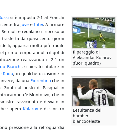
Rossi
si è imposta 2-1 al Franchi
incente fra
Juve
e
Inter
. A firmare
i Semioli e regalano il sorriso ai
 trasferta da quasi cento giorni
ndelli, apparsa molto più fragile
Il pareggio di
nel primo tempo annulla il gol di
Aleksandar Kolarov
ificazione realizzando il 2-1 un
(fuori quadro)
do Bianchi
, schierato titolare in
te
Radu
, in qualche occasione in
ù, invece, da una
Fiorentina
che in
ra Gobbi al posto di Pasqual in
entrocampo c'è Montolivo, che in
inistro ravvicinato è deviato in
 che supera
Kolarov
e di sinistro
L'esultanza del
bomber
biancoceleste
tono pressione alla retroguardia