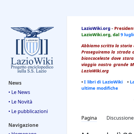
LazioWiki
LazioWiki.org
-
President
LazioWiki.org, dal
9 lugl
Abbiamo scritto la storia 
Proseguiremo la strada d
biancoceleste dove starai
viaggio nostro grande Ma
LazioWiki.org
•
I libri di LazioWiki
•
L
News
ultime modifiche
• Le News
• Le Novità
• Le pubblicazioni
Pagina
Discussione
Navigazione