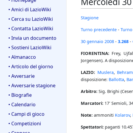
Mercoledì 30 
• Homepage
• Amici di LazioWiki
Stagione
• Cerca su LazioWiki
• Contatta LazioWiki
Turno precedente
-
Turno
• Invia un documento
30 gennaio
2008
-
3.268
-
• Sostieni LazioWiki
FIORENTINA:
Frey, Ujfal
• Almanacco
Jorgensen). A disposizion
• Articolo del giorno
LAZIO:
Muslera
,
Behram
• Avversarie
disposizione:
Ballotta
,
Ba
• Avversarie stagione
Arbitro:
Sig. Brighi (Cesen
• Biografie
Marcatori:
17' Semioli, 3
• Calendario
• Campi di gioco
Note:
ammoniti
Kolarov
,
• Competizioni
Spettatori:
paganti 10.457
• Cronaca