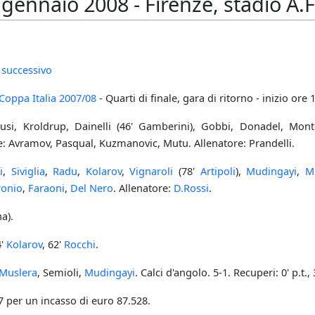
gennaio 2008 - Firenze, stadio A.F
 successivo
Coppa Italia
2007/08
- Quarti di finale, gara di ritorno - inizio ore 
usi, Kroldrup, Dainelli (46' Gamberini), Gobbi, Donadel, Monto
e: Avramov, Pasqual, Kuzmanovic, Mutu. Allenatore: Prandelli.
i
,
Siviglia
,
Radu
,
Kolarov
,
Vignaroli
(78'
Artipoli
),
Mudingayi
,
Mu
ronio
,
Faraoni
,
Del Nero
. Allenatore:
D.Rossi
.
a).
4'
Kolarov
, 62'
Rocchi
.
Muslera
, Semioli,
Mudingayi
. Calci d'angolo. 5-1. Recuperi: 0' p.t., 3
 per un incasso di euro 87.528.