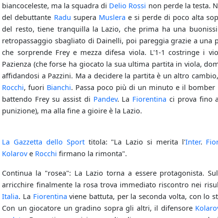
biancoceleste, ma la squadra di
Delio Rossi
non perde la testa.
del debuttante
Radu
supera
Muslera
e si perde di poco alta sop
del resto, tiene tranquilla la Lazio, che prima ha una buoni
retropassaggio sbagliato di Dainelli, poi pareggia grazie a una 
che sorprende Frey e mezza difesa viola. L'1-1 costringe i viol
Pazienza (che forse ha giocato la sua ultima partita in viola, d
affidandosi a Pazzini. Ma a decidere la partita è un altro cambio
Rocchi
, fuori
Bianchi
. Passa poco più di un minuto e il bomber m
battendo Frey su assist di
Pandev
. La
Fiorentina
ci prova fino a
punizione), ma alla fine a gioire è la Lazio.
La Gazzetta dello Sport
titola: "La Lazio si merita l'
Inter
.
Fio
Kolarov
e
Rocchi
firmano la rimonta".
Continua la "rosea": La Lazio torna a essere protagonista. S
arricchire finalmente la rosa trova immediato riscontro nei risu
Italia
. La
Fiorentina
viene battuta, per la seconda volta, con lo 
Con un giocatore un gradino sopra gli altri, il difensore
Kolaro