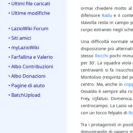
• Ultimi file caricati
ormai chiedere molto a
• Ultime modifiche
difensore
Radu
e il cont
stavolta resta in campo 
• LazioWiki Forum
corpo estraneo negli sche
• Siti amici
Una difficoltà normale 
• myLazioWiki
disposizione più alternati
stesso
Rocchi
pochi minuti
• Farfallina e Valerio
per 30'. La squadra viola
• Albo Contribuzioni
centravanti si fa risucch
• Albo Donazioni
Montolivo (respinta del p
centro. Ma, anche in
copp
• Pagine di aiuto
Osvaldo è sempre alla ric
• BatchUpload
Frey, Ujfalusi. Domenica,
centrocampo. La Lazio va 
con un tocco felpato di
Ro
Tra i protagonisti in posi
dimostrando di sapersi mu