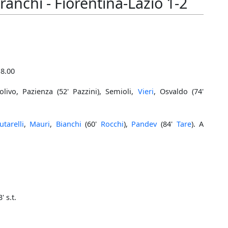
ranchi - Fiorentina-Lazio 1-2
18.00
livo, Pazienza (52' Pazzini), Semioli,
Vieri
, Osvaldo (74'
tarelli
,
Mauri
,
Bianchi
(60'
Rocchi
),
Pandev
(84'
Tare
). A
' s.t.