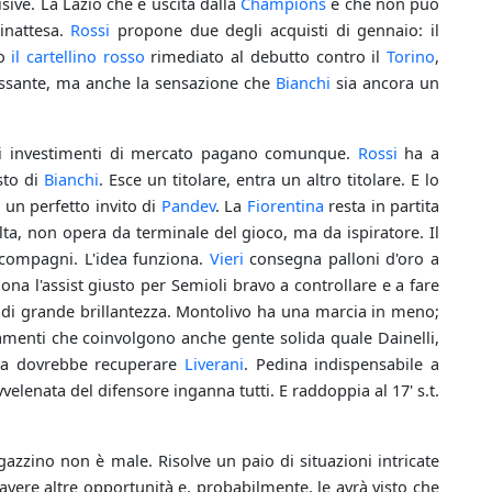
ive. La Lazio che è uscita dalla
Champions
e che non può
inattesa.
Rossi
propone due degli acquisti di gennaio: il
po
il cartellino rosso
rimediato al debutto contro il
Torino
,
essante, ma anche la sensazione che
Bianchi
sia ancora un
gli investimenti di mercato pagano comunque.
Rossi
ha a
sto di
Bianchi
. Esce un titolare, entra un altro titolare. E lo
 un perfetto invito di
Pandev
. La
Fiorentina
resta in partita
lta, non opera da terminale del gioco, ma da ispiratore. Il
i compagni. L'idea funziona.
Vieri
consegna palloni d'oro a
ziona l'assist giusto per Semioli bravo a controllare e a fare
i grande brillantezza. Montolivo ha una marcia in meno;
damenti che coinvolgono anche gente solida quale Dainelli,
ola dovrebbe recuperare
Liverani
. Pedina indispensabile a
avvelenata del difensore inganna tutti. E raddoppia al 17' s.t.
ragazzino non è male. Risolve un paio di situazioni intricate
avere altre opportunità e, probabilmente, le avrà visto che