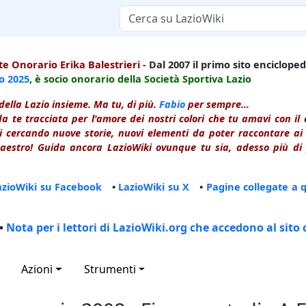
e Onorario Erika Balestrieri
- Dal 2007 il primo sito enciclopedi
io
2025
, è socio onorario della Società Sportiva Lazio
della Lazio insieme. Ma tu, di più.
Fabio
per sempre...
a te tracciata per l'amore dei nostri colori che tu amavi con i
 cercando nuove storie, nuovi elementi da poter raccontare ai le
estro! Guida ancora LazioWiki ovunque tu sia, adesso più di p
azioWiki su Facebook
•
LazioWiki su X
•
Pagine collegate a 
•
Nota per i lettori di LazioWiki.org che accedono al sito 
Azioni
Strumenti