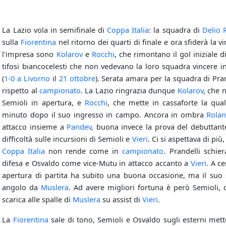
La Lazio vola in semifinale di
Coppa Italia
: la squadra di
Delio 
sulla
Fiorentina
nel ritorno dei quarti di finale e ora sfiderà la v
l'impresa sono
Kolarov
e
Rocchi
, che rimontano il gol iniziale d
tifosi biancocelesti che non vedevano la loro squadra vincere in
(
1-0 a Livorno
il
21 ottobre
). Serata amara per la squadra di Pra
rispetto al
campionato
. La Lazio ringrazia dunque
Kolarov
, che 
Semioli in apertura, e
Rocchi
, che mette in cassaforte la qual
minuto dopo il suo ingresso in campo. Ancora in ombra
Rolan
attacco insieme a
Pandev
, buona invece la prova del debuttan
difficoltà sulle incursioni di Semioli e
Vieri
. Ci si aspettava di pi
Coppa Italia
non rende come in
campionato
. Prandelli schie
difesa e Osvaldo come vice-Mutu in attacco accanto a
Vieri
. A c
apertura di partita ha subito una buona occasione, ma il suo s
angolo da
Muslera
. Ad avere migliori fortuna è però Semioli,
scarica alle spalle di
Muslera
su assist di
Vieri
.
La
Fiorentina
sale di tono, Semioli e Osvaldo sugli esterni met