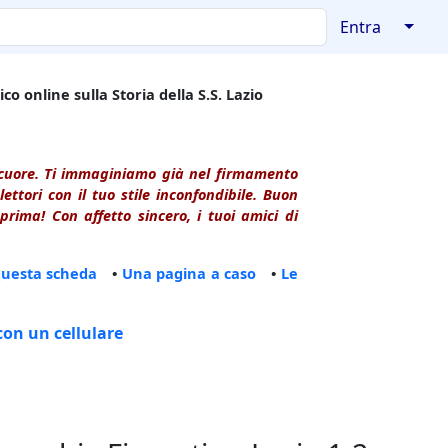
↓
Entra
co online sulla Storia della S.S. Lazio
l cuore. Ti immaginiamo già nel firmamento
ttori con il tuo stile inconfondibile. Buon
rima! Con affetto sincero, i tuoi amici di
questa scheda
•
Una pagina a caso
•
Le
con un cellulare